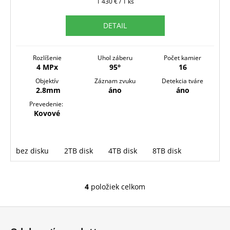
Jednotková
1 430 € / 1 ks
M
cena:
O
DETAIL
Rozlíšenie
Uhol záberu
Počet kamier
4 MPx
95°
16
Objektív
Záznam zvuku
Detekcia tváre
2.8mm
áno
áno
Prevedenie:
Kovové
bez disku
2TB disk
4TB disk
8TB disk
4
položiek celkom
O
v
Z
l
á
á