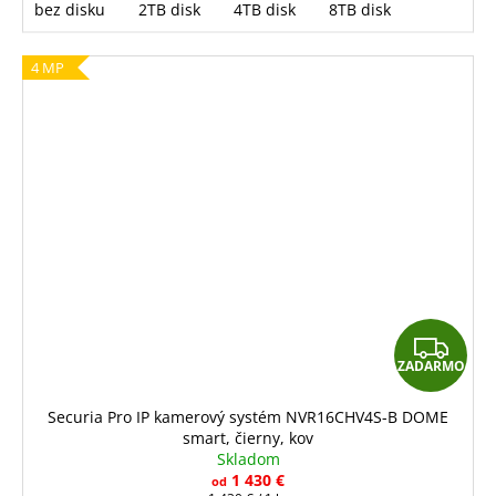
bez disku
2TB disk
4TB disk
8TB disk
4 MP
Z
ZADARMO
A
D
Securia Pro IP kamerový systém NVR16CHV4S-B DOME
smart, čierny, kov
A
Skladom
R
1 430 €
od