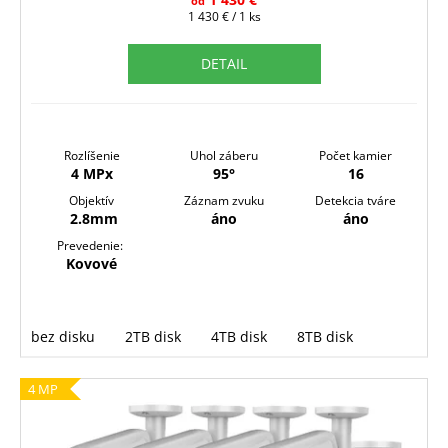
R
od
Jednotková
1 430 € / 1 ks
M
cena:
O
DETAIL
Rozlíšenie
Uhol záberu
Počet kamier
4 MPx
95°
16
Objektív
Záznam zvuku
Detekcia tváre
2.8mm
áno
áno
Prevedenie:
Kovové
bez disku
2TB disk
4TB disk
8TB disk
4 MP