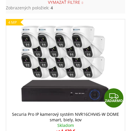
VYMAZAŤ FILTRE
Zobrazených položiek:
4
V
4 MP
ý
p
i
s
p
r
o
d
u
Z
k
ZADARMO
A
t
o
D
Securia Pro IP kamerový systém NVR16CHV4S-W DOME
v
smart, biely, kov
A
Skladom
1 430 €