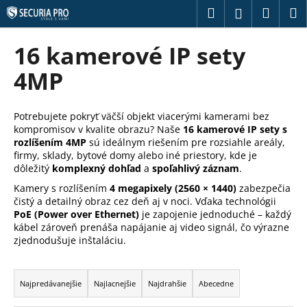
K
Prejsť
Hľadať
Náku
M
Prihláseni
na
o
obsah
Späť
Späť
košík
š
16 kamerové IP sety
í
Č
4MP
k
o
p
Potrebujete pokryť väčší objekt viacerými kamerami bez
o
kompromisov v kvalite obrazu? Naše
16 kamerové IP sety s
t
rozlíšením 4MP
sú ideálnym riešením pre rozsiahle areály,
firmy, sklady, bytové domy alebo iné priestory, kde je
r
dôležitý
komplexný dohľad
a
spoľahlivý záznam
.
e
Kamery s rozlíšením
4 megapixely (2560 × 1440)
zabezpečia
b
čistý a detailný obraz cez deň aj v noci. Vďaka technológii
u
PoE (Power over Ethernet)
je zapojenie jednoduché – každý
kábel zároveň prenáša napájanie aj video signál, čo výrazne
j
zjednodušuje inštaláciu.
e
R
t
a
e
Najpredávanejšie
Najlacnejšie
Najdrahšie
Abecedne
d
n