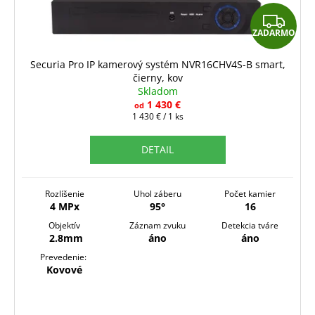
Z
ZADARMO
A
D
Securia Pro IP kamerový systém NVR16CHV4S-B smart,
čierny, kov
A
Skladom
R
1 430 €
od
Jednotková
1 430 € / 1 ks
M
cena:
O
DETAIL
Rozlíšenie
Uhol záberu
Počet kamier
4 MPx
95°
16
Objektív
Záznam zvuku
Detekcia tváre
2.8mm
áno
áno
Prevedenie:
Kovové