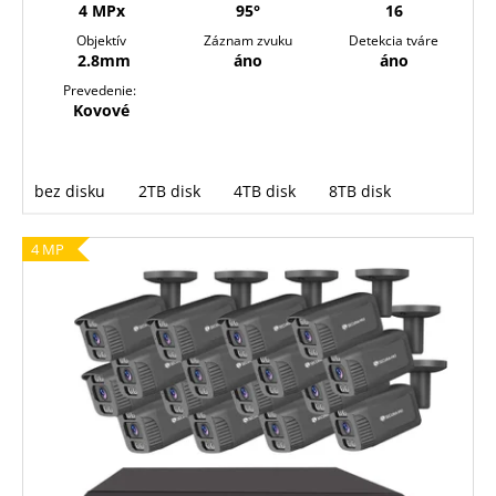
4 MPx
95°
16
Objektív
Záznam zvuku
Detekcia tváre
2.8mm
áno
áno
Prevedenie:
Kovové
bez disku
2TB disk
4TB disk
8TB disk
4 MP