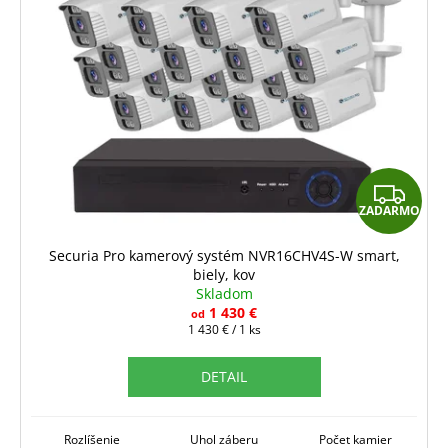
Z
ZADARMO
A
D
Securia Pro kamerový systém NVR16CHV4S-W smart,
biely, kov
A
Skladom
R
1 430 €
od
Jednotková
1 430 € / 1 ks
M
cena:
O
DETAIL
Rozlíšenie
Uhol záberu
Počet kamier