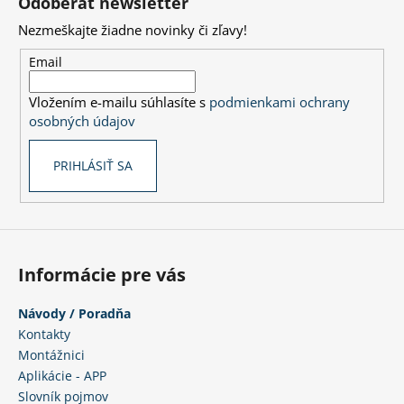
Odoberať newsletter
d
p
a
Nezmeškajte žiadne novinky či zľavy!
ä
c
t
Email
i
i
e
Vložením e-mailu súhlasíte s
podmienkami ochrany
e
p
osobných údajov
r
v
PRIHLÁSIŤ SA
k
y
v
ý
p
i
Informácie pre vás
s
u
Návody / Poradňa
Kontakty
Montážnici
Aplikácie - APP
Slovník pojmov