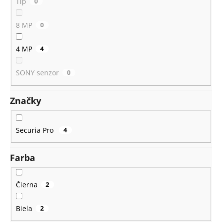
č
Tip
0
a
m
8 MP
0
e
4 MP
4
SONY senzor
0
Značky
Securia Pro
4
Farba
Čierna
2
Biela
2