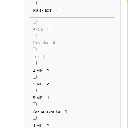
Na sklade
5
Akcia
0
Novinka
0
Tip
0
2 MP
1
5 MP
2
3 MP
1
Záznam zvuku
1
4 MP
1