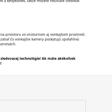
k a kedykoľvek, takže môžete neustále sledovať
a priestoru vo vnútornom aj vonkajšom prostredí.
zatiaľ čo vonkajšie kamery poskytujú spoľahlivú
ranstvách.
 sledovacej technológie! Ak máte akékoľvek
!