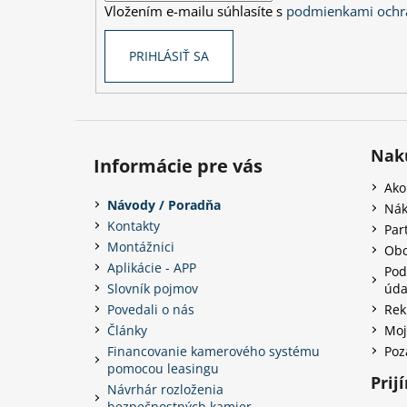
Vložením e-mailu súhlasíte s
podmienkami ochr
e
PRIHLÁSIŤ SA
Nak
Informácie pre vás
Ako
Návody / Poradňa
Nák
Kontakty
Par
Montážnici
Obc
Aplikácie - APP
Pod
Slovník pojmov
úda
Povedali o nás
Rek
Články
Moj
Financovanie kamerového systému
Poz
pomocou leasingu
Prij
Návrhár rozloženia
bezpečnostných kamier