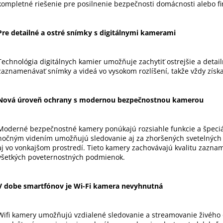
c
kompletné riešenie pre posilnenie bezpečnosti domácnosti alebo fi
i
e
Pre detailné a ostré snímky s digitálnymi kamerami
p
r
v
Technológia digitálnych kamier umožňuje zachytiť ostrejšie a detai
k
zaznamenávať snímky a videá vo vysokom rozlíšení, takže vždy získat
y
v
ý
Nová úroveň ochrany s modernou bezpečnostnou kamerou
p
i
Moderné bezpečnostné kamery ponúkajú rozsiahle funkcie a špeciá
s
nočným videním umožňujú sledovanie aj za zhoršených svetelných
u
aj vo vonkajšom prostredí. Tieto kamery zachovávajú kvalitu zazn
všetkých poveternostných podmienok.
V dobe smartfónov je Wi-Fi kamera nevyhnutná
Wifi kamery umožňujú vzdialené sledovanie a streamovanie živého 