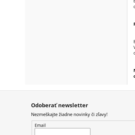
Z
á
Odoberať newsletter
p
Nezmeškajte žiadne novinky či zľavy!
ä
t
Email
i