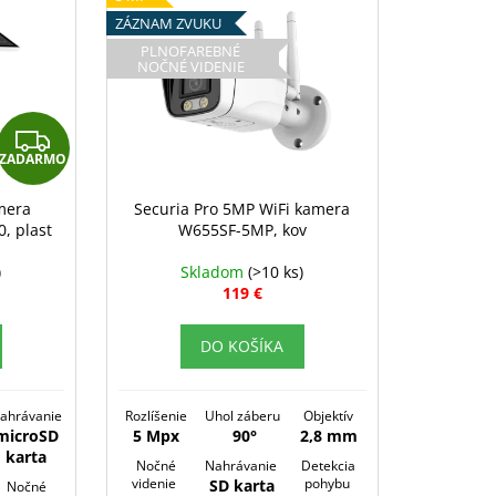
ZÁZNAM ZVUKU
PLNOFAREBNÉ
NOČNÉ VIDENIE
Z
ZADARMO
A
D
mera
Securia Pro 5MP WiFi kamera
, plast
W655SF-5MP, kov
A
R
)
Skladom
(>10 ks)
119 €
M
O
DO KOŠÍKA
ahrávanie
Rozlíšenie
Uhol záberu
Objektív
microSD
5 Mpx
90°
2,8 mm
karta
Nočné
Nahrávanie
Detekcia
videnie
pohybu
SD karta
Nočné