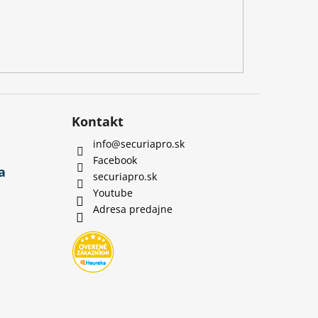
Kontakt
info
@
securiapro.sk
Facebook
a
securiapro.sk
Youtube
Adresa predajne