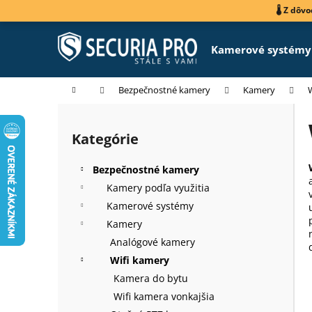
K
Prejsť
🌡️ Z dô
na
o
obsah
Späť
Späť
š
Kamerové systémy
do
do
í
k
obchodu
obchodu
Domov
Bezpečnostné kamery
Kamery
B
o
Kategórie
Preskočiť
č
kategórie
n
Bezpečnostné kamery
ý
Kamery podľa využitia
p
Kamerové systémy
a
Kamery
n
Analógové kamery
e
Wifi kamery
l
Kamera do bytu
Wifi kamera vonkajšia