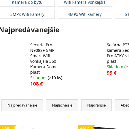
Kamera do bytu
Wifi kamera vonkajšia
3MPx Wifi kamery
4MPx Wifi kamery
5 
Najpredávanejšie
Securia Pro
Solárna PTZ
N908SF-5MP
kamera Sec
Smart Wifi
Pro ATKCNI
vonkajšia 360
plast
Kamera Dome,
Skladom
(>
plast
99 €
Skladom
(>10 ks)
108 €
R
a
Najpredávanejšie
Najlacnejšie
Najdrahšie
Abe
d
e
V
n
5 MP
4 MP