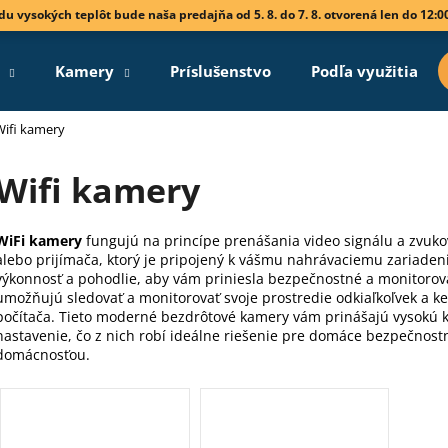
vodu vysokých teplôt bude naša predajňa od 5. 8. do 7. 8. otvorená len do 12:0
Kamery
Príslušenstvo
Podľa využitia
Čo potrebujete nájsť?
Wifi kamery
Wifi kamery
HĽADAŤ
WiFi kamery
fungujú na princípe prenášania video signálu a zvuko
alebo prijímača, ktorý je pripojený k vášmu nahrávaciemu zariadeni
Odporúčame
výkonnosť a pohodlie, aby vám priniesla bezpečnostné a monitorov
umožňujú sledovať a monitorovať svoje prostredie odkiaľkoľvek a k
počítača. Tieto moderné bezdrôtové kamery vám prinášajú vysokú k
nastavenie, čo z nich robí ideálne riešenie pre domáce bezpečnost
domácnosťou.