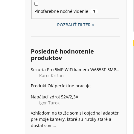
Plnofarebné nočné videnie
1
ROZBALIŤ FILTER
Posledné hodnotenie
produktov
Securia Pro 5MP WiFi kamera W655SF-5MP, kov
Karol Križan
|
Hodnotenie produktu je 5 z 5 hviezdičiek.
Produkt OK perfektne pracuje,
Napájací zdroj 52V/2,3A
Igor Turok
|
Hodnotenie produktu je 5 z 5 hviezdičiek.
Vzhľadom na to ,že som si objednal adaptér
pre moje kamery, ktoré sú 4.roky staré a
dostal som...