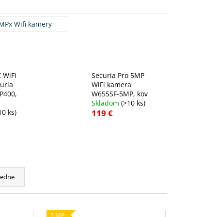
MPx Wifi kamery
 WiFi
Securia Pro 5MP
uria
WiFi kamera
P400,
W655SF-5MP, kov
Skladom
(>10 ks)
10 ks)
119 €
cedne
5 MP