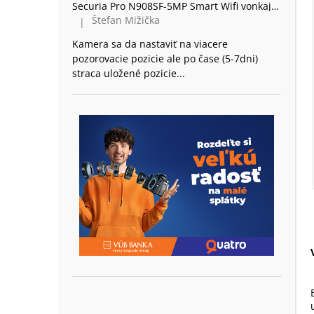
Securia Pro N908SF-5MP Smart Wifi vonkajšia 360 Kamera Dome, plast
Štefan Mižička
|
Hodnotenie produktu je 2 z 5 hviezdičiek.
Kamera sa da nastaviť na viacere
pozorovacie pozicie ale po čase (5-7dni)
straca uložené pozicie...