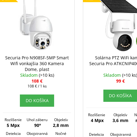
ý
i
p
e
i
p
s
r
p
o
r
d
o
u
d
Securia Pro N908SF-5MP Smart
Solárna PTZ WiFi ka
k
Wifi vonkajšia 360 Kamera
Securia Pro ATKCNIP400
u
t
Dome, plast
k
Skladom
(>10 ks)
Skladom
(>10 ks
o
t
108 €
99 €
v
Jednotková
108 € / 1 ks
o
cena:
DO KOŠÍKA
v
DO KOŠÍKA
Rozlíšenie
Objektív
N
Rozlíšenie
Uhol záberu
Objektív
4 Mpx
3,6 mm
5 Mpx
90°
2,8 mm
Detekcia
Obojstranná
Nočné
Detekcia
Obojstranná