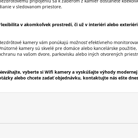
bezdrôtovému pripojeniu sa k záberom z kamier dostanete kdekoľve
dianie v sledovanom priestore.
Flexibilita v akomkoľvek prostredí, či už v interiéri alebo exteriéri
Bezdrôtové kamery vám ponúkajú možnosť efektívneho monitorovani
Vnútorné kamery sú skvelé pre domáce alebo kancelárske použitie, 
ochranu na vašom dvore, parkovisku alebo iných otvorených priest
Neváhajte, vyberte si Wifi kamery a vyskúšajte výhody modernej
otázky alebo chcete zadať objednávku, kontaktujte nás ešte dnes