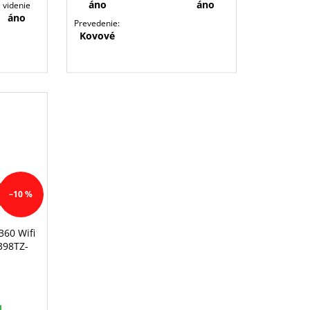
áno
áno
videnie
áno
Prevedenie:
Kovové
Z
–10 %
O
A
D
360 Wifi
398TZ-
A
R
M