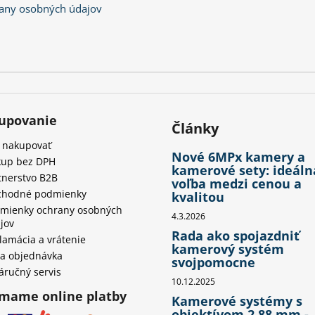
any osobných údajov
upovanie
Články
 nakupovať
Nové 6MPx kamery a
up bez DPH
kamerové sety: ideáln
tnerstvo B2B
voľba medzi cenou a
hodné podmienky
kvalitou
mienky ochrany osobných
4.3.2026
jov
Rada ako spojazdniť
lamácia a vrátenie
kamerový systém
a objednávka
svojpomocne
áručný servis
10.12.2025
ímame online platby
Kamerové systémy s
objektívom 2.88 mm -