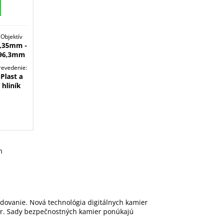
O
Objektív
,35mm -
96,3mm
revedenie:
Plast a
hliník
m
dovanie. Nová technológia digitálnych kamier
er. Sady bezpečnostných kamier ponúkajú