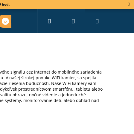
0 hod.
Hľadať
Prihlásenie
Nákupný
Nájsť vhodný set
košík
vého signálu cez internet do mobilného zariadenia
u. V
našej širokej ponuke WiFi kamier, sa spojila
acie riešenia budúcnosti. Naše WiFi kamery vám
edykoľvek prostredníctvom smartfónu, tabletu alebo
valitu obrazu, nočné videnie a jednoduché
né systémy, monitorovanie detí, alebo dohľad nad