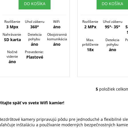
DO KOŠÍKA
DO KOŠÍKA
Rozlíšenie
Uhol záberu
WiFi
Rozlíšenie
Uhol záberu
3 Mpx
360°
áno
2 MPx
95°- 35°
5
Nahrávanie
Detekcia
Obojstranná
pohybu
komunikácia
SD karta
Max.
Detekcia
P
áno
áno
priblíženie
pohybu
18x
áno
Nočné
Prevedenie:
videnie
Plastové
áno
5
položiek celko
O
v
Vitajte späť vo svete Wifi kamier!
l
á
d
Bezdrôtové kamery pripravujú pôdu pre jednoduché a flexibilné sle
a
uľahčuje inštaláciu a používanie moderných bezpečnostných kami