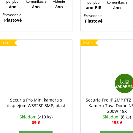
pohybu
komunikácia
videnie
pohybu
komunikácia
áno
áno
áno
áno PIR
áno
Prevedenie:
Prevedenie:
Plastové
Plastové
3 MP
2 MP
ZADARM
Securia Pro Mini kamera s
Securia Pro IP 2MP PTZ 
displejom W332SF-3MP, plast
Kamera Tuya Dome N
200W-18X
Skladom
(>10 ks)
Skladom
(8 ks)
69 €
155 €