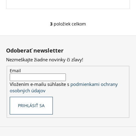
3
položiek celkom
O
v
Z
l
á
á
Odoberať newsletter
d
p
a
Nezmeškajte žiadne novinky či zľavy!
ä
c
t
Email
i
i
e
Vložením e-mailu súhlasíte s
podmienkami ochrany
e
p
osobných údajov
r
v
PRIHLÁSIŤ SA
k
y
v
ý
p