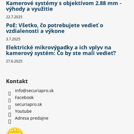
Kamerové systémy s objektívom 2.88 mm -
výhody a využitie
22.7.2025
PoE: Všetko, čo potrebujete vedieť o
vzdialenosti a výkone
3.7.2025
Elektrické mikrovýpadky a ich vplyv na
kamerový systém: Čo by ste mali vedieť?
27.6.2025
Kontakt
info
@
securiapro.sk
Facebook
securiapro.sk
Youtube
Adresa predajne