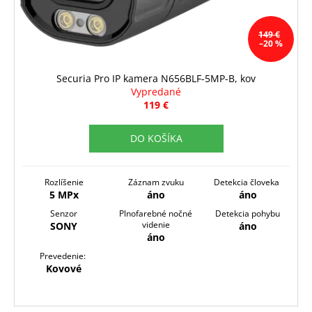
d
č
v
a
u
m
k
149 €
–20 %
e
t
o
Securia Pro IP kamera N656BLF-5MP-B, kov
v
Vypredané
119 €
DO KOŠÍKA
Rozlíšenie
Záznam zvuku
Detekcia človeka
5 MPx
áno
áno
Senzor
Plnofarebné nočné
Detekcia pohybu
videnie
SONY
áno
áno
Prevedenie:
Kovové