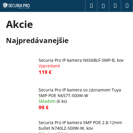
K
Prejsť
Hľadať
Náku
M
Prihláseni
na
o
obsah
Späť
Späť
košík
š
Akcie
í
Č
k
Najpredávanejšie
o
p
o
Securia Pro IP kamera N656BLF-5MP-B, kov
t
Vypredané
r
119 €
e
b
Securia Pro IP kamera so záznamom Tuya
u
5MP POE N657T-500W-W
j
Skladom
(6 ks)
99 €
e
t
Securia Pro IP kamera 5MP POE 2.8-12mm
e
bullet N740LZ-500W-W, kov
n