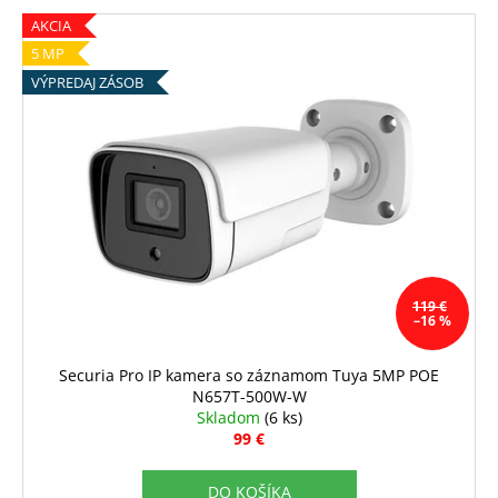
AKCIA
5 MP
VÝPREDAJ ZÁSOB
119 €
–16 %
Securia Pro IP kamera so záznamom Tuya 5MP POE
N657T-500W-W
Skladom
(6 ks)
99 €
DO KOŠÍKA