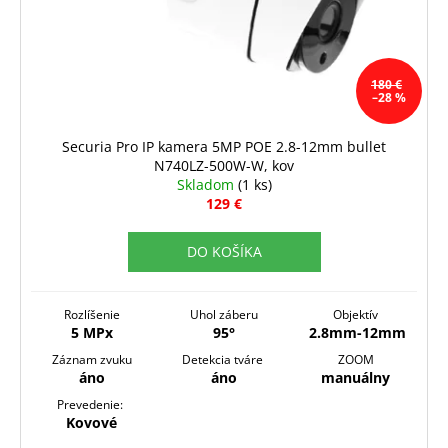
180 €
–28 %
Securia Pro IP kamera 5MP POE 2.8-12mm bullet
N740LZ-500W-W, kov
Skladom
(1 ks)
129 €
DO KOŠÍKA
Rozlíšenie
Uhol záberu
Objektív
5 MPx
95°
2.8mm-12mm
Záznam zvuku
Detekcia tváre
ZOOM
áno
áno
manuálny
Prevedenie:
Kovové