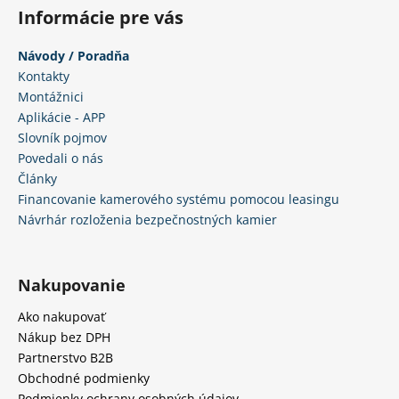
i
Informácie pre vás
s
u
Návody / Poradňa
Kontakty
Montážnici
Aplikácie - APP
Slovník pojmov
Povedali o nás
Články
Financovanie kamerového systému pomocou leasingu
Návrhár rozloženia bezpečnostných kamier
Nakupovanie
Ako nakupovať
Nákup bez DPH
Partnerstvo B2B
Obchodné podmienky
Podmienky ochrany osobných údajov