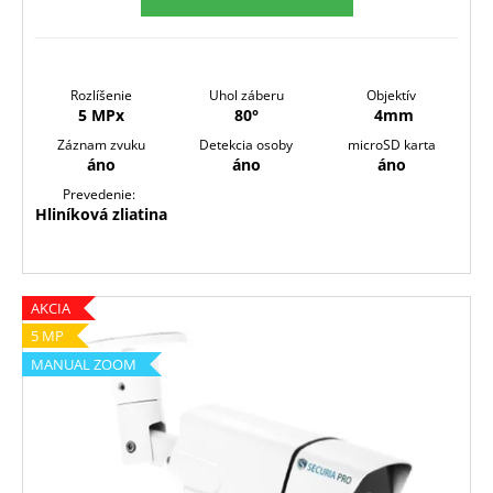
Rozlíšenie
Uhol záberu
Objektív
5 MPx
80°
4mm
Záznam zvuku
Detekcia osoby
microSD karta
áno
áno
áno
Prevedenie:
Hliníková zliatina
AKCIA
5 MP
MANUAL ZOOM