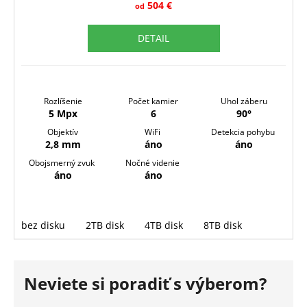
504 €
od
R
DETAIL
M
O
Rozlíšenie
Počet kamier
Uhol záberu
5 Mpx
6
90°
Objektív
WiFi
Detekcia pohybu
2,8 mm
áno
áno
Obojsmerný zvuk
Nočné videnie
áno
áno
bez disku
2TB disk
4TB disk
8TB disk
Neviete si poradiť s výberom?