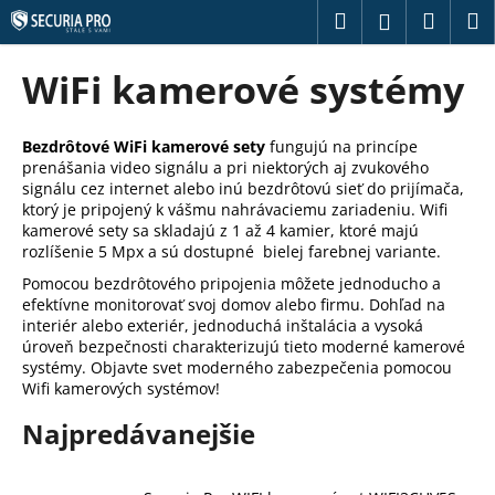
K
Prejsť
Hľadať
Náku
M
Prihláseni
na
o
obsah
Späť
Späť
košík
š
WiFi kamerové systémy
í
Č
k
o
Bezdrôtové WiFi kamerové sety
fungujú na princípe
prenášania video signálu a pri niektorých aj zvukového
p
signálu cez internet alebo inú bezdrôtovú sieť do prijímača,
o
ktorý je pripojený k vášmu nahrávaciemu zariadeniu. Wifi
t
kamerové sety sa skladajú z 1 až 4 kamier, ktoré majú
rozlíšenie 5 Mpx a sú dostupné bielej farebnej variante.
r
Pomocou bezdrôtového pripojenia môžete jednoducho a
e
efektívne monitorovať svoj domov alebo firmu. Dohľad na
b
interiér alebo exteriér, jednoduchá inštalácia a vysoká
u
úroveň bezpečnosti charakterizujú tieto moderné kamerové
systémy. Objavte svet moderného zabezpečenia pomocou
j
Wifi kamerových systémov!
e
Najpredávanejšie
t
e
n