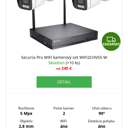
Z
ZADARMO
A
D
Securia Pro WIFI kamerový set WIFI2CHV5S-W
Skladom
(>10 ks)
A
240 €
od
R
DETAIL
M
O
Rozlíšenie
Počet kamier
Uhol záberu
5 Mpx
2
90°
Objektív
WiFi
Detekcia pohybu
2,8 mm
áno
áno