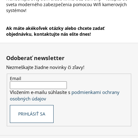
sveta moderného zabezpečenia pomocou Wifi kamerových
systémov!
Ak máte akékoľvek otázky alebo chcete zadať
objednávku, kontaktujte nás ešte dnes!
Z
á
Odoberať newsletter
p
Nezmeškajte žiadne novinky či zľavy!
ä
t
Email
i
Vložením e-mailu súhlasíte s
podmienkami ochrany
e
osobných údajov
PRIHLÁSIŤ SA