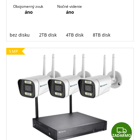
Obojsmerný zvuk
Nočné videnie
áno
áno
bez disku
2TB disk
4TB disk
8TB disk
5 MP
Z
ZADARMO
A