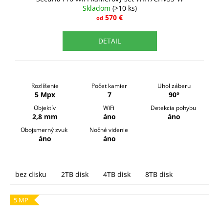
Skladom
(>10 ks)
A
570 €
od
R
DETAIL
M
O
Rozlíšenie
Počet kamier
Uhol záberu
5 Mpx
7
90°
Objektív
WiFi
Detekcia pohybu
2,8 mm
áno
áno
Obojsmerný zvuk
Nočné videnie
áno
áno
bez disku
2TB disk
4TB disk
8TB disk
5 MP