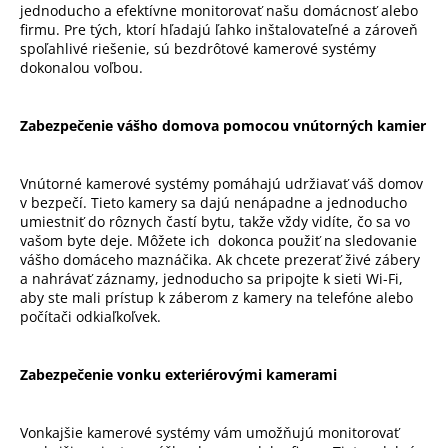
jednoducho a efektívne monitorovať našu domácnosť alebo
p
firmu. Pre tých, ktorí hľadajú ľahko inštalovateľné a zároveň
r
spoľahlivé riešenie, sú bezdrôtové kamerové systémy
v
dokonalou voľbou.
k
y
v
Zabezpečenie vášho domova pomocou vnútorných kamier
ý
p
Vnútorné kamerové systémy pomáhajú udržiavať váš domov
i
v bezpečí. Tieto kamery sa dajú nenápadne a jednoducho
s
umiestniť do rôznych častí bytu, takže vždy vidíte, čo sa vo
u
vašom byte deje. Môžete ich dokonca použiť na sledovanie
vášho domáceho maznáčika. Ak chcete prezerať živé zábery
a nahrávať záznamy, jednoducho sa pripojte k sieti Wi-Fi,
aby ste mali prístup k záberom z kamery na telefóne alebo
počítači odkiaľkoľvek.
Zabezpečenie vonku exteriérovými kamerami
Vonkajšie kamerové systémy vám umožňujú monitorovať