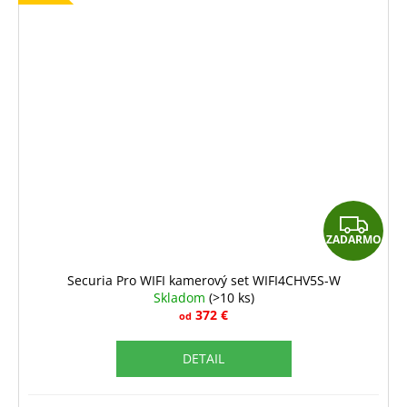
Z
ZADARMO
A
D
Securia Pro WIFI kamerový set WIFI4CHV5S-W
Skladom
(>10 ks)
A
372 €
od
R
DETAIL
M
O