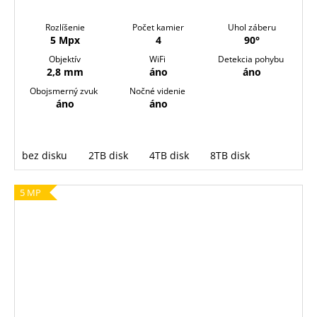
Rozlíšenie
Počet kamier
Uhol záberu
5 Mpx
4
90°
Objektív
WiFi
Detekcia pohybu
2,8 mm
áno
áno
Obojsmerný zvuk
Nočné videnie
áno
áno
bez disku
2TB disk
4TB disk
8TB disk
5 MP