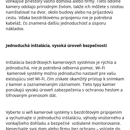
vonkajšie priestory vášho domova alebo firmy. Tieto odolné
kamery odolajú prírodným živlom, takže ich môžete s istotou
nainštalovať na dvor, okolo budovy alebo na príjazdovú
cestu. Vďaka bezdrôtovému pripojeniu nie je potrebná
kabeláž, čo znamená ďalšiu jednoduchosť a úsporu
nákladov.
Jednoduchá inštalácia, vysoká úroveň bezpečnosti
Inštalácia bezdrôtových kamerových systémov je rýchla a
jednoduchá, nie je potrebná odborná pomoc. Wi-Fi
kamerové systémy možno jednoducho nastaviť pre vašu
existujúcu sieť Wi-Fi, čím získate okamžitý prístup k snímkam
z kamier a zaznamenaným záznamom. Tieto typy kamier
ponúkajú vysokú úroveň zabezpečenia s ochranou heslom a
šifrovaným prenosom dát.
Vyberte si wifi kamerové systémy s bezdrôtovým pripojením
a vychutnajte si jednoduchú inštaláciu, výhody vnútorného a
vonkajšieho dohľadu a bezpečné vzdialené monitorovanie.
Nenechajte svoj dom alebo firmu bez ochrany – vstúpte do