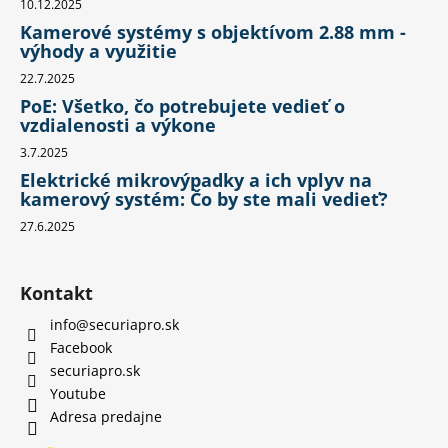
10.12.2025
Kamerové systémy s objektívom 2.88 mm -
výhody a využitie
22.7.2025
PoE: Všetko, čo potrebujete vedieť o
vzdialenosti a výkone
3.7.2025
Elektrické mikrovýpadky a ich vplyv na
kamerový systém: Čo by ste mali vedieť?
27.6.2025
Kontakt
info
@
securiapro.sk
Facebook
securiapro.sk
Youtube
Adresa predajne