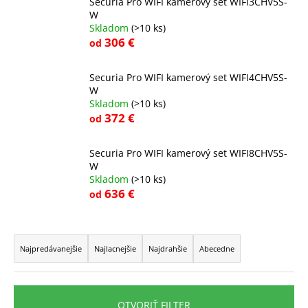
Securia Pro WIFI kamerový set WIFI3CHV5S-
á
W
Skladom
(>10 ks)
j
306 €
od
s
ť
Securia Pro WIFI kamerový set WIFI4CHV5S-
?
W
Skladom
(>10 ks)
372 €
od
Securia Pro WIFI kamerový set WIFI8CHV5S-
HĽADAŤ
W
Skladom
(>10 ks)
636 €
od
O
R
d
a
p
Najpredávanejšie
Najlacnejšie
Najdrahšie
Abecedne
o
d
r
e
ú
n
OTVORIŤ FILTER