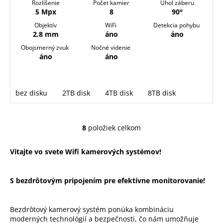
Rozlíšenie
Počet kamier
Uhol záberu
5 Mpx
8
90°
Objektív
WiFi
Detekcia pohybu
2,8 mm
áno
áno
Obojsmerný zvuk
Nočné videnie
áno
áno
bez disku
2TB disk
4TB disk
8TB disk
8
položiek celkom
O
v
Vitajte vo svete Wifi kamerových systémov!
l
á
d
S bezdrôtovým pripojením pre efektívne monitorovanie!
a
c
i
Bezdrôtový kamerový systém ponúka kombináciu
e
moderných technológií a bezpečnosti, čo nám umožňuje