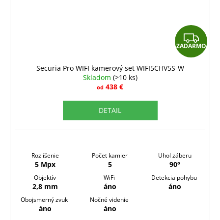
Z
ZADARMO
A
D
Securia Pro WIFI kamerový set WIFI5CHV5S-W
Skladom
(>10 ks)
A
438 €
od
R
DETAIL
M
O
Rozlíšenie
Počet kamier
Uhol záberu
5 Mpx
5
90°
Objektív
WiFi
Detekcia pohybu
2,8 mm
áno
áno
Obojsmerný zvuk
Nočné videnie
áno
áno