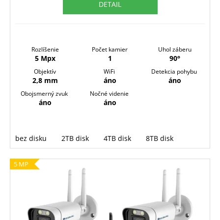
DETAIL
Rozlíšenie
Počet kamier
Uhol záberu
5 Mpx
1
90°
Objektív
WiFi
Detekcia pohybu
2,8 mm
áno
áno
Obojsmerný zvuk
Nočné videnie
áno
áno
bez disku
2TB disk
4TB disk
8TB disk
5 MP