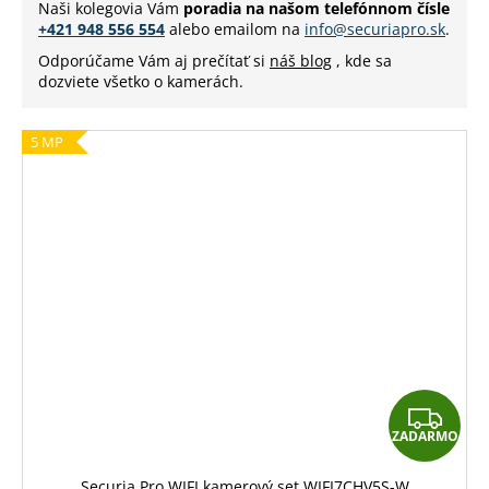
Naši kolegovia Vám
poradia na našom telefónnom čísle
+421 948 556 554
alebo emailom na
info@securiapro.sk
.
Odporúčame Vám aj prečítať si
náš blog
, kde sa
dozviete všetko o kamerách.
5 MP
Z
ZADARMO
A
D
Securia Pro WIFI kamerový set WIFI7CHV5S-W