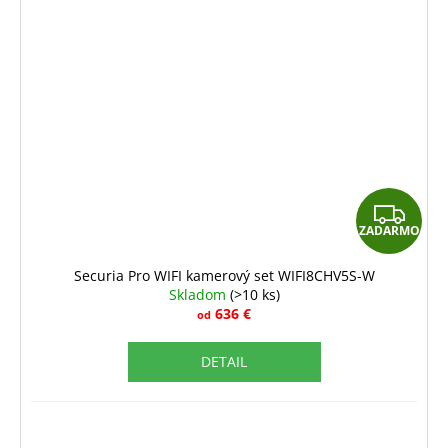
Z
ZADARMO
A
D
Securia Pro WIFI kamerový set WIFI8CHV5S-W
Skladom
(>10 ks)
A
636 €
od
R
DETAIL
M
O