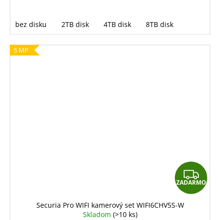
bez disku
2TB disk
4TB disk
8TB disk
5 MP
Z
ZADARMO
A
D
Securia Pro WIFI kamerový set WIFI6CHV5S-W
Skladom
(>10 ks)
A