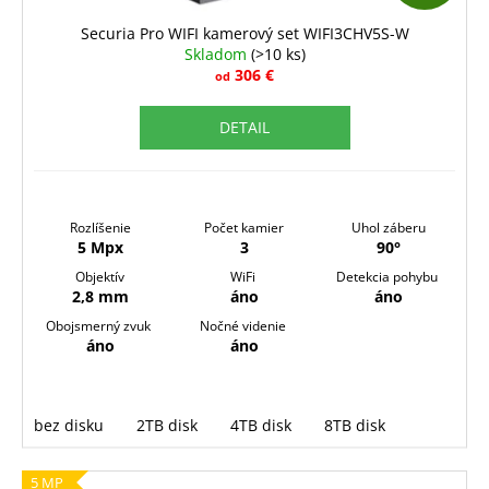
D
Securia Pro WIFI kamerový set WIFI3CHV5S-W
Skladom
(>10 ks)
A
306 €
od
R
DETAIL
M
O
Rozlíšenie
Počet kamier
Uhol záberu
5 Mpx
3
90°
Objektív
WiFi
Detekcia pohybu
2,8 mm
áno
áno
Obojsmerný zvuk
Nočné videnie
áno
áno
bez disku
2TB disk
4TB disk
8TB disk
5 MP