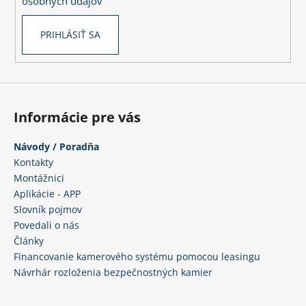
č
osobných údajov
a
m
PRIHLÁSIŤ SA
e
Informácie pre vás
Návody / Poradňa
Kontakty
Montážnici
Aplikácie - APP
Slovník pojmov
Povedali o nás
Články
Financovanie kamerového systému pomocou leasingu
Návrhár rozloženia bezpečnostných kamier