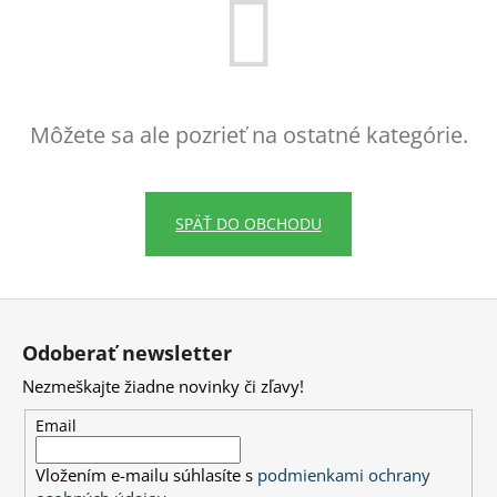
á
j
s
ť
Môžete sa ale pozrieť na ostatné kategórie.
?
SPÄŤ DO OBCHODU
HĽADAŤ
Z
á
Odoberať newsletter
O
p
d
Nezmeškajte žiadne novinky či zľavy!
ä
p
t
o
Email
r
i
ú
Vložením e-mailu súhlasíte s
podmienkami ochrany
e