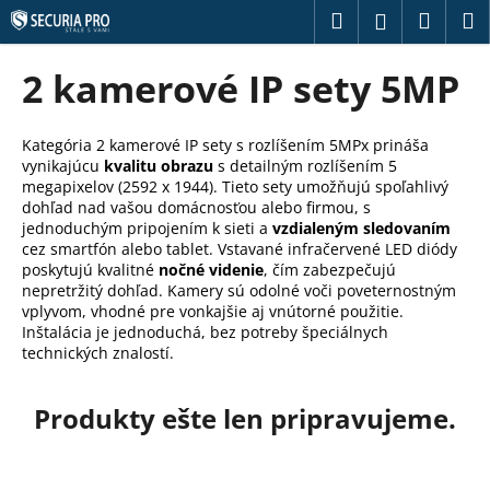
K
Prejsť
Hľadať
Náku
M
Prihláseni
na
o
obsah
Späť
Späť
košík
š
2 kamerové IP sety 5MP
í
Č
k
o
Kategória 2 kamerové IP sety s rozlíšením 5MPx prináša
vynikajúcu
kvalitu
obrazu
s detailným rozlíšením 5
p
megapixelov (2592 x 1944). Tieto sety umožňujú spoľahlivý
o
dohľad nad vašou domácnosťou alebo firmou, s
t
jednoduchým pripojením k sieti a
vzdialeným sledovaním
cez smartfón alebo tablet. Vstavané infračervené LED diódy
r
poskytujú kvalitné
nočné
videnie
, čím zabezpečujú
e
nepretržitý dohľad. Kamery sú odolné voči poveternostným
vplyvom, vhodné pre vonkajšie aj vnútorné použitie.
b
Inštalácia je jednoduchá, bez potreby špeciálnych
u
technických znalostí.
j
e
Produkty ešte len pripravujeme.
t
e
n