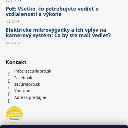
22.7.2025
PoE: Všetko, čo potrebujete vedieť o
vzdialenosti a výkone
3.7.2025
Elektrické mikrovýpadky a ich vplyv na
kamerový systém: Čo by ste mali vedieť?
27.6.2025
Kontakt
info
@
securiapro.sk
Facebook
securiapro.sk
Youtube
Adresa predajne