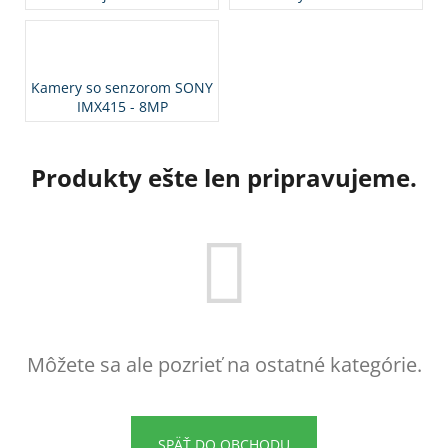
á
j
s
Kamery so senzorom SONY
ť
IMX415 - 8MP
?
Produkty ešte len pripravujeme.
HĽADAŤ
O
d
p
Môžete sa ale pozrieť na ostatné kategórie.
o
r
ú
SPÄŤ DO OBCHODU