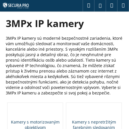
K
Prejsť
Hľadať
Náku
M
Prihláseni
na
o
obsah
Späť
Späť
košík
š
3MPx IP kamery
í
Č
k
o
3MPx IP kamery sú moderné bezpečnostné zariadenia, ktoré
vám umožňujú sledovať a monitorovať vaše domácnosti,
p
kancelárie alebo iné priestory. S vysokým rozlíšením 3MPx
o
poskytujú jasný a detailný obraz, čo je nevyhnutné pre
t
presnú identifikáciu osôb alebo udalostí. Tieto kamery sú
vybavené IP technológiou, čo znamená, že môžete získať
r
prístup k živému prenosu alebo záznamom cez internet z
e
akéhokoľvek miesta a kedykoľvek. Sú tiež vybavené rôznymi
bezpečnostnými funkciami, ako je detekcia pohybu, nočné
b
videnie a odolnosť voči poveternostným vplyvom. Vyberte si
u
3MPx IP kameru a zabezpečte si svoj pokoj a bezpečie.
j
e
t
e
Kamery s motorizovaným
Kamery s nepretržitým
n
objektívom
farebným sledovaním