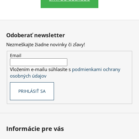
č
a
m
e
Z
á
Odoberať newsletter
p
Nezmeškajte žiadne novinky či zľavy!
ä
t
Email
i
Vložením e-mailu súhlasíte s
podmienkami ochrany
e
osobných údajov
PRIHLÁSIŤ SA
Informácie pre vás