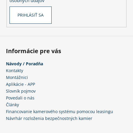
č
osobných údajov
a
m
PRIHLÁSIŤ SA
e
Informácie pre vás
Návody / Poradňa
Kontakty
Montážnici
Aplikácie - APP
Slovník pojmov
Povedali o nás
Články
Financovanie kamerového systému pomocou leasingu
Návrhár rozloženia bezpečnostných kamier