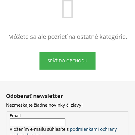
á
j
s
ť
Môžete sa ale pozrieť na ostatné kategórie.
?
SPÄŤ DO OBCHODU
HĽADAŤ
Z
á
Odoberať newsletter
O
p
d
Nezmeškajte žiadne novinky či zľavy!
ä
p
t
o
Email
r
i
ú
Vložením e-mailu súhlasíte s
podmienkami ochrany
e