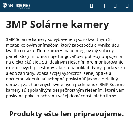
K
Prejsť
Hľadať
Náku
M
Prihláseni
na
o
obsah
Späť
Späť
košík
š
3MP Solárne kamery
í
Č
k
o
3MP Solárne kamery sú vybavené vysoko kvalitným 3-
megapixelovým snímačom, ktorý zabezpečuje vynikajúcu
p
kvalitu obrazu. Tieto kamery majú integrovaný solárny
o
panel, ktorý im umožňuje fungovať bez potreby pripojenia
t
na elektrickú sieť. Sú ideálnym riešením pre monitorovanie
exteriérových priestorov, ako sú napríklad dvory, parkoviská
r
alebo záhrady. Vďaka svojej vysokorozlíšenej optike a
e
nočnému videniu sú schopné poskytnúť jasný a detailný
obraz aj za zhoršených svetelných podmienok. 3MP Solárne
b
kamery sú spoľahlivým bezpečnostným riešením, ktoré vám
u
poskytne pokoj a ochranu vašej domácnosti alebo firmy.
j
e
Produkty ešte len pripravujeme.
t
e
n