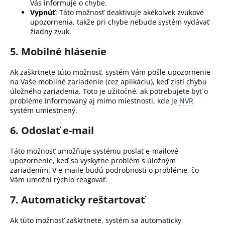
č
Vás informuje o chybe.
a
Vypnúť
: Táto možnosť deaktivuje akékoľvek zvukové
upozornenia, takže pri chybe nebude systém vydávať
m
žiadny zvuk.
e
5.
Mobilné hlásenie
Ak zaškrtnete túto možnosť, systém Vám pošle upozornenie
na Vaše mobilné zariadenie (cez aplikáciu), keď zistí chybu
úložného zariadenia. Toto je užitočné, ak potrebujete byť o
probléme informovaný aj mimo miestnosti, kde je
NVR
systém umiestnený.
6.
Odoslať e-mail
Táto možnosť umožňuje systému poslať e-mailové
upozornenie, keď sa vyskytne problém s úložným
zariadením. V e-maile budú podrobnosti o probléme, čo
Vám umožní rýchlo reagovať.
7.
Automaticky reštartovať
Ak túto možnosť zaškrtnete, systém sa automaticky