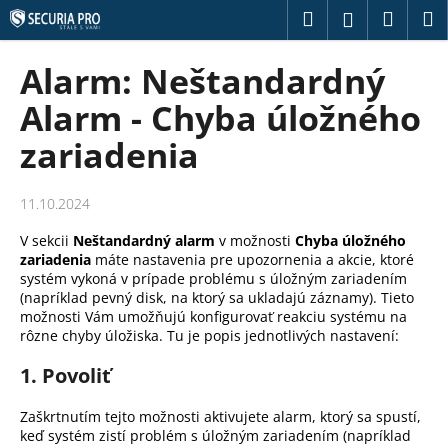
K
Prejsť
Hľadať
Náku
M
Prihláseni
na
o
obsah
Späť
Späť
košík
š
Alarm: Neštandardný
í
Č
Alarm - Chyba úložného
k
o
zariadenia
p
o
11.10.2024
t
r
V sekcii
Neštandardný alarm
v možnosti
Chyba úložného
e
zariadenia
máte nastavenia pre upozornenia a akcie, ktoré
systém vykoná v prípade problému s úložným zariadením
b
(napríklad pevný disk, na ktorý sa ukladajú záznamy). Tieto
u
možnosti Vám umožňujú konfigurovať reakciu systému na
rôzne chyby úložiska. Tu je popis jednotlivých nastavení:
j
e
1.
Povoliť
t
e
Zaškrtnutím tejto možnosti aktivujete alarm, ktorý sa spustí,
keď systém zistí problém s úložným zariadením (napríklad
n