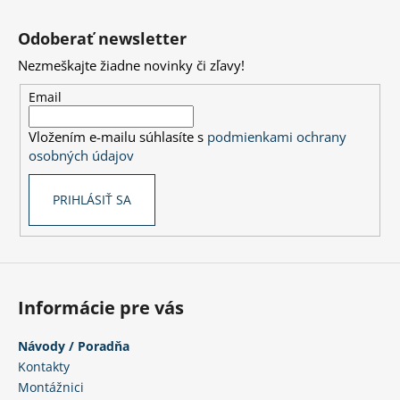
Z
á
Odoberať newsletter
p
Nezmeškajte žiadne novinky či zľavy!
ä
t
Email
i
Vložením e-mailu súhlasíte s
podmienkami ochrany
e
osobných údajov
PRIHLÁSIŤ SA
Informácie pre vás
Návody / Poradňa
Kontakty
Montážnici