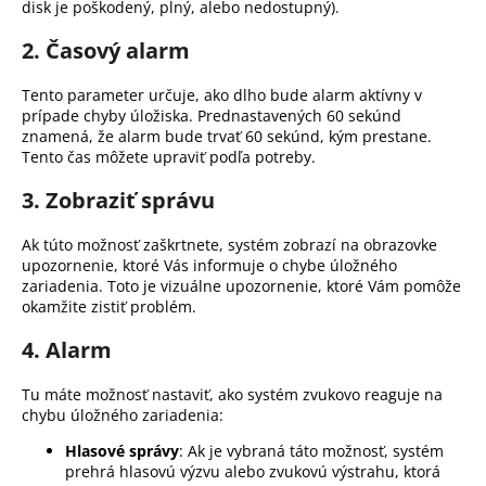
disk je poškodený, plný, alebo nedostupný).
á
2.
Časový alarm
j
s
Tento parameter určuje, ako dlho bude alarm aktívny v
ť
prípade chyby úložiska. Prednastavených 60 sekúnd
?
znamená, že alarm bude trvať 60 sekúnd, kým prestane.
Tento čas môžete upraviť podľa potreby.
3.
Zobraziť správu
Ak túto možnosť zaškrtnete, systém zobrazí na obrazovke
HĽADAŤ
upozornenie, ktoré Vás informuje o chybe úložného
zariadenia. Toto je vizuálne upozornenie, ktoré Vám pomôže
okamžite zistiť problém.
O
4.
Alarm
d
p
Tu máte možnosť nastaviť, ako systém zvukovo reaguje na
o
chybu úložného zariadenia:
r
Hlasové správy
: Ak je vybraná táto možnosť, systém
ú
prehrá hlasovú výzvu alebo zvukovú výstrahu, ktorá