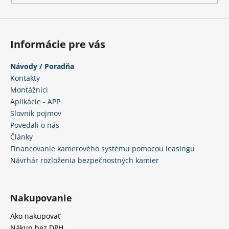
č
a
m
e
Informácie pre vás
Návody / Poradňa
Kontakty
Montážnici
Aplikácie - APP
Slovník pojmov
Povedali o nás
Články
Financovanie kamerového systému pomocou leasingu
Návrhár rozloženia bezpečnostných kamier
Nakupovanie
Ako nakupovať
Nákup bez DPH