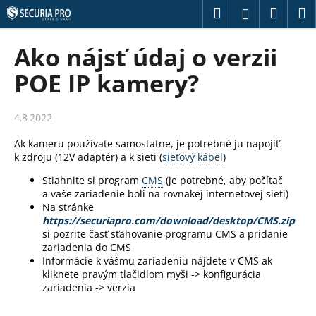
K
Prejsť
Hľadať
Náku
M
Prihláseni
na
o
obsah
Späť
Späť
košík
š
Ako nájsť údaj o verzii
í
Č
POE IP kamery?
k
o
p
4.8.2022
o
Ak kameru používate samostatne, je potrebné ju napojiť
t
k zdroju (12V adaptér) a k sieti (
sieťový kábel
)
r
Stiahnite si program
CMS
(je potrebné, aby počítač
e
a vaše zariadenie boli na rovnakej internetovej sieti)
b
Na stránke
u
https://securiapro.com/download/desktop/CMS.zip
si pozrite časť sťahovanie programu CMS a pridanie
j
zariadenia do CMS
e
Informácie k vášmu zariadeniu nájdete v CMS ak
kliknete pravým tlačidlom myši -> konfigurácia
t
zariadenia -> verzia
e
n