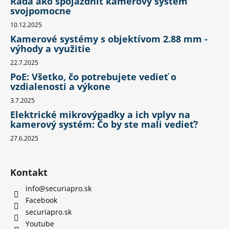
Rada ako spojazdniť kamerový systém
svojpomocne
10.12.2025
Kamerové systémy s objektívom 2.88 mm -
výhody a využitie
22.7.2025
PoE: Všetko, čo potrebujete vedieť o
vzdialenosti a výkone
3.7.2025
Elektrické mikrovýpadky a ich vplyv na
kamerový systém: Čo by ste mali vedieť?
27.6.2025
Kontakt
info
@
securiapro.sk
Facebook
securiapro.sk
Youtube