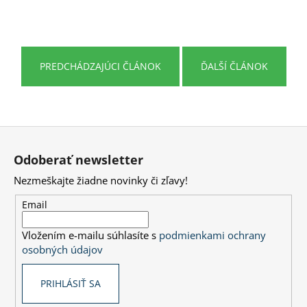
á
j
s
PREDCHÁDZAJÚCI ČLÁNOK
ĎALŠÍ ČLÁNOK
ť
?
Z
á
Odoberať newsletter
HĽADAŤ
p
Nezmeškajte žiadne novinky či zľavy!
ä
t
Email
O
i
d
Vložením e-mailu súhlasíte s
podmienkami ochrany
e
p
osobných údajov
o
r
PRIHLÁSIŤ SA
ú