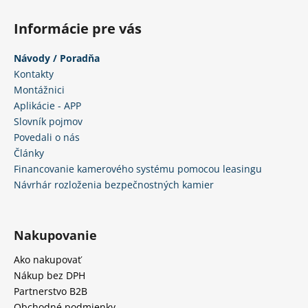
č
p
a
i
Informácie pre vás
m
s
e
u
Návody / Poradňa
Kontakty
Montážnici
Aplikácie - APP
Slovník pojmov
Povedali o nás
Články
Financovanie kamerového systému pomocou leasingu
Návrhár rozloženia bezpečnostných kamier
Nakupovanie
Ako nakupovať
Nákup bez DPH
Partnerstvo B2B
Obchodné podmienky