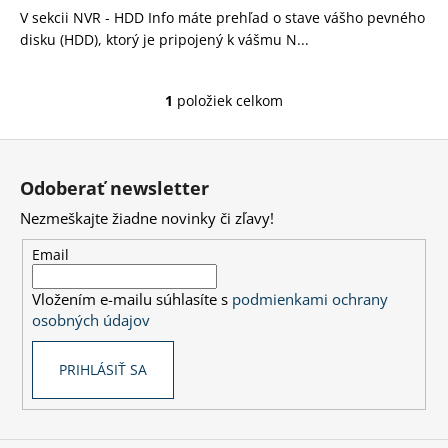
V sekcii NVR - HDD Info máte prehľad o stave vášho pevného
á
disku (HDD), ktorý je pripojený k vášmu N...
j
s
ť
1
položiek celkom
O
?
v
Z
l
á
á
Odoberať newsletter
d
p
a
Nezmeškajte žiadne novinky či zľavy!
ä
HĽADAŤ
c
t
Email
i
i
e
Vložením e-mailu súhlasíte s
podmienkami ochrany
e
p
O
osobných údajov
r
d
v
p
PRIHLÁSIŤ SA
k
o
y
r
v
ú
ý