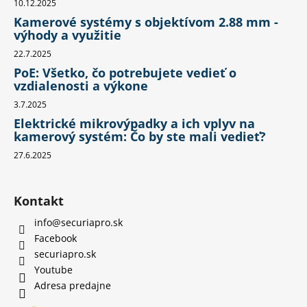
10.12.2025
Kamerové systémy s objektívom 2.88 mm -
výhody a využitie
22.7.2025
PoE: Všetko, čo potrebujete vedieť o
vzdialenosti a výkone
3.7.2025
Elektrické mikrovýpadky a ich vplyv na
kamerový systém: Čo by ste mali vedieť?
27.6.2025
Kontakt
info
@
securiapro.sk
Facebook
securiapro.sk
Youtube
Adresa predajne