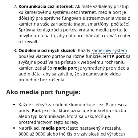
á
Komunikácia cez internet
: Ak máte vzdialený prístup
ku kamerovému systému cez internet, media port je
j
dôležitý pre správne fungovanie streamovania videa z
s
kamier na vaše zariadenia (napr. smartfóny, počítače).
Správna konfigurácia portov, vrátane media portu, je
ť
nevyhnutná na to, aby dáta prechádzali cez váš router
?
a firewall.
Oddelenie od iných služieb
: Každý
kamerový systém
používa viacero portov na rôzne funkcie.
HTTP port
sa
zvyčajne používa na prístup k webovému rozhraniu
kamier, zatiaľ čo
media port
je vyhradený pre video a
HĽADAŤ
audio dáta, aby sa zaistilo, že streamovanie videa
prebehne bez rušenia.
Ako media port funguje:
O
d
Každé sieťové zariadenie komunikuje cez IP adresu a
porty.
Port
je číslo, ktoré označuje konkrétnu službu
p
alebo typ komunikácie, ktorá sa uskutočňuje
o
prostredníctvom tejto adresy.
r
Napríklad,
media port
(často nastavený v rozsahu
ú
8000 až 9000 alebo iné číslo v závislosti od výrobcu)