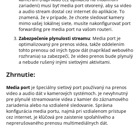
zariadení) musí byť media port otvorený, aby sa video
a audio stream dostal cez internet do aplikácie. To
znamená, že v prípade, že chcete sledovať kamery
mimo vašej lokálnej siete, musíte nakonfigurovať port
forwarding pre media port na vašom routeri.
Zabezpečenie plynulosti streamu
: Media port je
optimalizovaný pre prenos videa, takže oddelením
tohto prenosu od iných typov dát (napríklad webového
rozhrania) sa zabezpečí, že video prenos bude plynulý
a nebude rušený inými sieťovými aktivitami.
Zhrnutie:
Media port
je špeciálny sieťový port používaný na prenos
video a audio dát v kamerových systémoch. Je nevyhnutný
pre plynulé streamovanie videa z kamier do záznamového
zariadenia alebo na vzdialené sledovanie. Správna
konfigurácia media portu, najmä pri vzdialenom prístupe
cez internet, je kľúčová pre zaistenie spoľahlivého a
neprerušovaného prenosu multimediálnych dát.