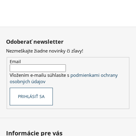
Z
á
Odoberať newsletter
p
Nezmeškajte žiadne novinky či zľavy!
ä
t
Email
i
Vložením e-mailu súhlasíte s
podmienkami ochrany
e
osobných údajov
PRIHLÁSIŤ SA
Informácie pre vás