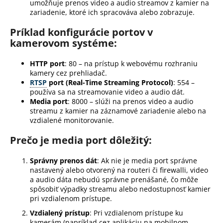
č
umožňuje prenos video a audio streamov z kamier na
a
zariadenie, ktoré ich spracováva alebo zobrazuje.
m
Príklad konfigurácie portov v
e
kamerovom systéme:
HTTP port
: 80 – na prístup k webovému rozhraniu
kamery cez prehliadač.
RTSP
port (Real-Time Streaming Protocol)
: 554 –
používa sa na streamovanie video a audio dát.
Media port
: 8000 – slúži na prenos video a audio
streamu z kamier na záznamové zariadenie alebo na
vzdialené monitorovanie.
Prečo je media port dôležitý:
Správny prenos dát
: Ak nie je media port správne
nastavený alebo otvorený na routeri či firewalli, video
a audio dáta nebudú správne prenášané, čo môže
spôsobiť výpadky streamu alebo nedostupnosť kamier
pri vzdialenom prístupe.
Vzdialený prístup
: Pri vzdialenom prístupe ku
kamerám (napríklad cez aplikáciu na mobilnom