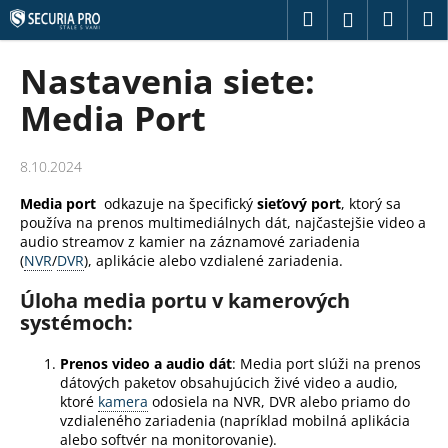
K
Prejsť
Hľadať
Náku
M
Prihláseni
na
o
obsah
Späť
Späť
košík
š
Nastavenia siete:
í
Č
Media Port
k
o
p
8.10.2024
o
Media port
odkazuje na špecifický
sieťový port
, ktorý sa
t
používa na prenos multimediálnych dát, najčastejšie video a
r
audio streamov z kamier na záznamové zariadenia
e
(
NVR
/
DVR
), aplikácie alebo vzdialené zariadenia.
b
Úloha media portu v kamerových
u
systémoch:
j
e
Prenos video a audio dát
: Media port slúži na prenos
dátových paketov obsahujúcich živé video a audio,
t
ktoré
kamera
odosiela na NVR, DVR alebo priamo do
e
vzdialeného zariadenia (napríklad mobilná aplikácia
alebo softvér na monitorovanie).
n