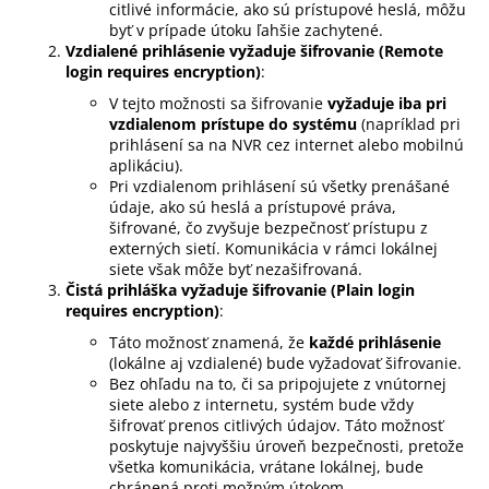
citlivé informácie, ako sú prístupové heslá, môžu
á
byť v prípade útoku ľahšie zachytené.
j
Vzdialené prihlásenie vyžaduje šifrovanie (Remote
login requires encryption)
:
s
V tejto možnosti sa šifrovanie
vyžaduje iba pri
ť
vzdialenom prístupe do systému
(napríklad pri
?
prihlásení sa na NVR cez internet alebo mobilnú
aplikáciu).
Pri vzdialenom prihlásení sú všetky prenášané
údaje, ako sú heslá a prístupové práva,
šifrované, čo zvyšuje bezpečnosť prístupu z
externých sietí. Komunikácia v rámci lokálnej
HĽADAŤ
siete však môže byť nezašifrovaná.
Čistá prihláška vyžaduje šifrovanie (Plain login
requires encryption)
:
Táto možnosť znamená, že
každé prihlásenie
O
(lokálne aj vzdialené) bude vyžadovať šifrovanie.
d
Bez ohľadu na to, či sa pripojujete z vnútornej
p
siete alebo z internetu, systém bude vždy
o
šifrovať prenos citlivých údajov. Táto možnosť
r
poskytuje najvyššiu úroveň bezpečnosti, pretože
ú
všetka komunikácia, vrátane lokálnej, bude
chránená proti možným útokom.