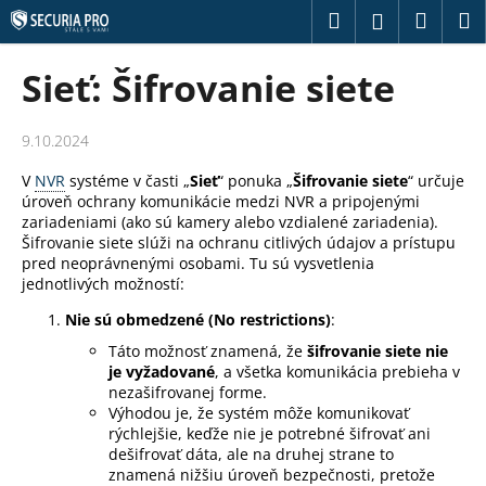
K
Prejsť
Hľadať
Náku
M
Prihláseni
na
o
obsah
Späť
Späť
košík
š
Sieť: Šifrovanie siete
í
Č
k
o
9.10.2024
p
V
NVR
systéme v časti „
Sieť
“ ponuka „
Šifrovanie siete
“ určuje
o
úroveň ochrany komunikácie medzi NVR a pripojenými
zariadeniami (ako sú kamery alebo vzdialené zariadenia).
t
Šifrovanie siete slúži na ochranu citlivých údajov a prístupu
r
pred neoprávnenými osobami. Tu sú vysvetlenia
e
jednotlivých možností:
b
Nie sú obmedzené (No restrictions)
:
u
Táto možnosť znamená, že
šifrovanie siete nie
j
je vyžadované
, a všetka komunikácia prebieha v
nezašifrovanej forme.
e
Výhodou je, že systém môže komunikovať
t
rýchlejšie, keďže nie je potrebné šifrovať ani
e
dešifrovať dáta, ale na druhej strane to
znamená nižšiu úroveň bezpečnosti, pretože
n