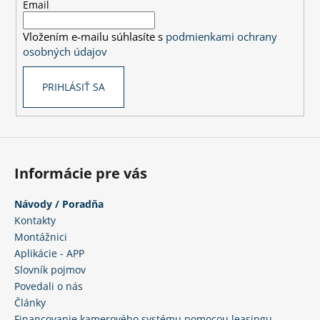
t
Email
i
Vložením e-mailu súhlasíte s
podmienkami ochrany
e
osobných údajov
PRIHLÁSIŤ SA
Informácie pre vás
Návody / Poradňa
Kontakty
Montážnici
Aplikácie - APP
Slovník pojmov
Povedali o nás
Články
Financovanie kamerového systému pomocou leasingu