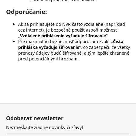
č
a
Odporúčanie:
m
e
Ak sa prihlasujete do NVR často vzdialene (napríklad
cez internet), je bezpečné použiť aspoň možnosť
„
Vzdialené prihlásenie vyžaduje šifrovanie
“.
Pre maximálnu bezpečnosť odporúčam zvoliť „
Čistá
prihláška vyžaduje šifrovanie
“, čo zabezpečí, že všetky
prenosy údajov budú šifrované, a tým lepšie chránené
pred potenciálnymi hrozbami.
Z
á
Odoberať newsletter
p
Nezmeškajte žiadne novinky či zľavy!
ä