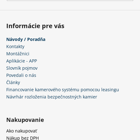
á
j
s
Informácie pre vás
ť
?
Návody / Poradňa
Kontakty
Montážnici
Aplikácie - APP
Slovník pojmov
HĽADAŤ
Povedali o nás
Články
Financovanie kamerového systému pomocou leasingu
Návrhár rozloženia bezpečnostných kamier
O
d
p
Nakupovanie
o
r
Ako nakupovať
ú
Nákup bez DPH