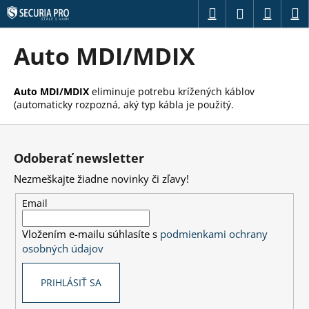
K
Prejsť
Hľadať
Náku
M
Prihláseni
na
o
obsah
Späť
Späť
košík
š
Auto MDI/MDIX
í
Č
k
o
Auto MDI/MDIX
eliminuje potrebu krížených káblov
(automaticky rozpozná, aký typ kábla je použitý.
p
o
Z
t
á
Odoberať newsletter
r
p
Nezmeškajte žiadne novinky či zľavy!
e
ä
b
t
Email
u
i
j
Vložením e-mailu súhlasíte s
podmienkami ochrany
e
osobných údajov
e
t
PRIHLÁSIŤ SA
e
n