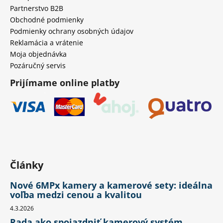
č
Partnerstvo B2B
a
Obchodné podmienky
m
Podmienky ochrany osobných údajov
e
Reklamácia a vrátenie
Moja objednávka
Pozáručný servis
Prijímame online platby
Články
Nové 6MPx kamery a kamerové sety: ideálna
voľba medzi cenou a kvalitou
4.3.2026
Rada ako spojazdniť kamerový systém