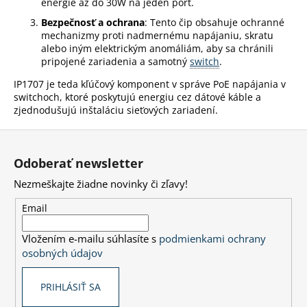
energie až do 30W na jeden port.
á
Bezpečnosť a ochrana
: Tento čip obsahuje ochranné
j
mechanizmy proti nadmernému napájaniu, skratu
alebo iným elektrickým anomáliám, aby sa chránili
s
pripojené zariadenia a samotný
switch
.
ť
IP1707 je teda kľúčový komponent v správe PoE napájania v
?
switchoch, ktoré poskytujú energiu cez dátové káble a
zjednodušujú inštaláciu sieťových zariadení.
Z
á
HĽADAŤ
Odoberať newsletter
p
Nezmeškajte žiadne novinky či zľavy!
ä
t
Email
O
i
d
Vložením e-mailu súhlasíte s
podmienkami ochrany
e
p
osobných údajov
o
r
PRIHLÁSIŤ SA
ú