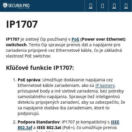
K
Prejsť
Hľadať
Náku
M
Prihláseni
na
o
obsah
Späť
Späť
košík
š
IP1707
í
Č
k
o
IP1707
je sieťový čip používaný v
PoE
(Power over Ethernet)
switchoch
. Tento čip spravuje prenos dát a napájanie pre
p
zariadenia pripojené cez Ethernetové káble, čo je základná
o
vlastnosť PoE switchov.
t
Kľúčové funkcie IP1707:
r
e
PoE správa
: Umožňuje dodávanie napájania cez
b
Ethernetové káble zariadeniam, ako sú
IP kamery
,
prístupové body a iné sieťové zariadenia, bez potreby
u
samostatného napájania. Spravuje tiež inteligentnú
j
detekciu pripojených zariadení, aby sa zabezpečilo, že
e
sa napájanie dodáva iba zariadeniam, ktoré to
podporujú.
t
Podpora štandardov
: IP1707 je kompatibilný s
IEEE
e
802.3af
a
IEEE 802.3at
(PoE+), čo umožňuje prenos
n