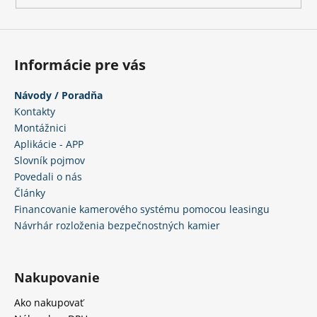
č
a
m
e
Informácie pre vás
Návody / Poradňa
Kontakty
Montážnici
Aplikácie - APP
Slovník pojmov
Povedali o nás
Články
Financovanie kamerového systému pomocou leasingu
Návrhár rozloženia bezpečnostných kamier
Nakupovanie
Ako nakupovať