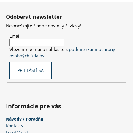
Z
á
á
j
Odoberať newsletter
p
s
Nezmeškajte žiadne novinky či zľavy!
ä
ť
t
Email
?
i
Vložením e-mailu súhlasíte s
podmienkami ochrany
e
osobných údajov
HĽADAŤ
PRIHLÁSIŤ SA
O
d
Informácie pre vás
p
o
Návody / Poradňa
r
Kontakty
ú
Montážnici