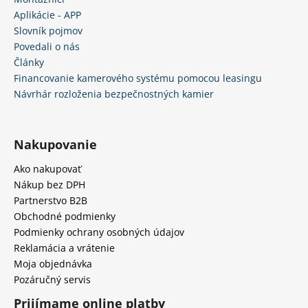
č
Aplikácie - APP
a
m
Slovník pojmov
e
Povedali o nás
Články
Financovanie kamerového systému pomocou leasingu
Návrhár rozloženia bezpečnostných kamier
Nakupovanie
Ako nakupovať
Nákup bez DPH
Partnerstvo B2B
Obchodné podmienky
Podmienky ochrany osobných údajov
Reklamácia a vrátenie
Moja objednávka
Pozáručný servis
Prijímame online platby