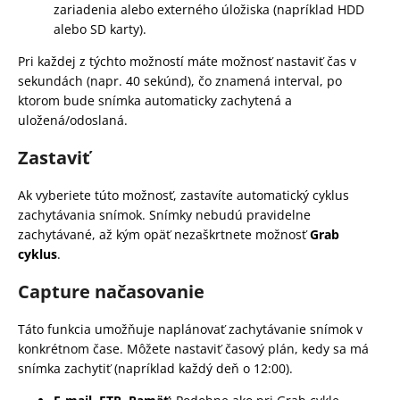
č
zariadenia alebo externého úložiska (napríklad HDD
a
alebo SD karty).
m
e
Pri každej z týchto možností máte možnosť nastaviť čas v
sekundách (napr. 40 sekúnd), čo znamená interval, po
ktorom bude snímka automaticky zachytená a
uložená/odoslaná.
Zastaviť
Ak vyberiete túto možnosť, zastavíte automatický cyklus
zachytávania snímok. Snímky nebudú pravidelne
zachytávané, až kým opäť nezaškrtnete možnosť
Grab
cyklus
.
Capture načasovanie
Táto funkcia umožňuje naplánovať zachytávanie snímok v
konkrétnom čase. Môžete nastaviť časový plán, kedy sa má
snímka zachytiť (napríklad každý deň o 12:00).