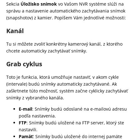
Sekcia
Úložisko snímok
vo Vašom NVR systéme slúži na
á
správu a nastavenie automatického zachytávania snímok
j
(snapshotov) z kamier. Popíšem Vám jednotlivé možnosti:
s
Kanál
ť
?
Tu si môžete zvoliť konkrétny kamerový kanál, z ktorého
chcete automaticky zachytávať snímky.
Grab cyklus
HĽADAŤ
Toto je funkcia, ktorá umožňuje nastaviť, v akom cykle
(intervale) budú snímky automaticky zachytávané. Ak
zaškrtnete túto možnosť, systém začne cyklicky zachytávať
snímky z vybraného kanála.
O
d
E-mail
: Snímky budú odoslané na e-mailovú adresu
p
podľa nastavenia.
o
FTP
: Snímky budú uložené na FTP server, ktorý ste
r
nastavili.
ú
Pamäť
: Snímky budú uložené do internej pamäte