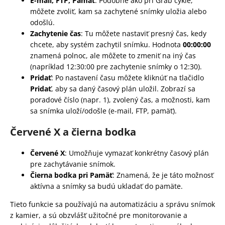
E-mail, FTP, Pamäť
: Podobne ako pri Grab cykle,
môžete zvoliť, kam sa zachytené snímky uložia alebo
odošlú.
Zachytenie čas
: Tu môžete nastaviť presný čas, kedy
chcete, aby systém zachytil snímku. Hodnota
00:00:00
znamená polnoc, ale môžete to zmeniť na iný čas
(napríklad 12:30:00 pre zachytenie snímky o 12:30).
Pridať
: Po nastavení času môžete kliknúť na tlačidlo
Pridať
, aby sa daný časový plán uložil. Zobrazí sa
poradové číslo (napr. 1), zvolený čas, a možnosti, kam
sa snímka uloží/odošle (e-mail, FTP, pamäť).
Červené X a čierna bodka
Červené X
: Umožňuje vymazať konkrétny časový plán
pre zachytávanie snímok.
Čierna bodka pri Pamäť
: Znamená, že je táto možnosť
aktívna a snímky sa budú ukladať do pamäte.
Tieto funkcie sa používajú na automatizáciu a správu snímok
z kamier, a sú obzvlášť užitočné pre monitorovanie a