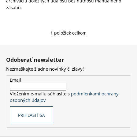
archiváciu dôležitých udalostí bez nutnosti manuálneho
zásahu.
1
položiek celkom
O
v
Z
l
á
á
Odoberať newsletter
d
p
a
Nezmeškajte žiadne novinky či zľavy!
ä
c
t
Email
i
i
e
Vložením e-mailu súhlasíte s
podmienkami ochrany
e
p
osobných údajov
r
v
PRIHLÁSIŤ SA
k
y
v
ý