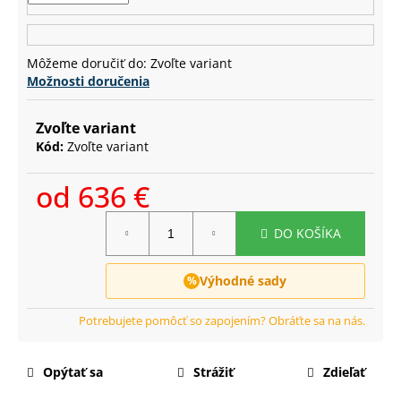
č
a
m
e
Môžeme doručiť do:
Zvoľte variant
Možnosti doručenia
Zvoľte variant
Kód:
Zvoľte variant
od
636 €
Jednotková
DO KOŠÍKA
cena:
Výhodné sady
Opýtať sa
Strážiť
Zdieľať