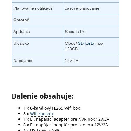
Plánovanie notifikácii
časové plánovanie
Ostatné
Aplikácia
Securia Pro
Úložisko
Cloud/
SD karta
max.
128GB
Napájanie
12V 2A
Balenie obsahuje:
1 x 8-kanálový H.265 Wifi box
8 x
Wifi kamera
1 x El. napájací adaptér pre NVR box 12V/2A
8 x El. napájací adaptér pre kameru 12V/2A
1 x USB myš k NVR