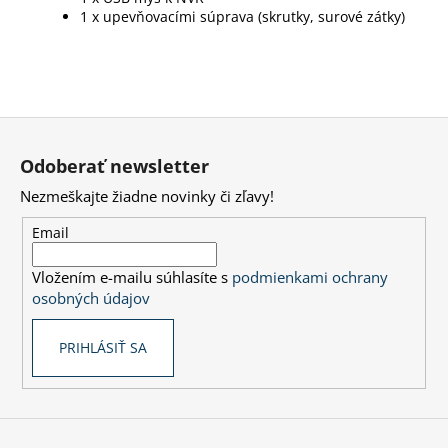
1 x upevňovacími súprava (skrutky, surové zátky)
Z
á
Odoberať newsletter
p
Nezmeškajte žiadne novinky či zľavy!
ä
t
Email
i
Vložením e-mailu súhlasíte s
podmienkami ochrany
e
osobných údajov
PRIHLÁSIŤ SA