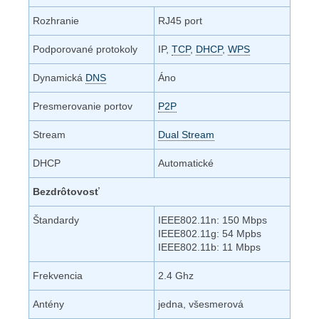
Rozhranie
RJ45 port
Podporované protokoly
IP,
TCP
,
DHCP
,
WPS
Dynamická
DNS
Áno
Presmerovanie portov
P2P
Stream
Dual Stream
DHCP
Automatické
Bezdrôtovosť
Štandardy
IEEE802.11n: 150 Mbps
IEEE802.11g: 54 Mpbs
IEEE802.11b: 11 Mbps
Frekvencia
2.4 Ghz
Antény
jedna, všesmerová