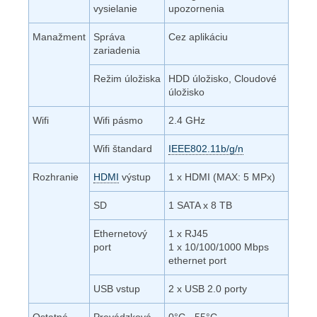
vysielanie
upozornenia
Manažment
Správa
Cez aplikáciu
zariadenia
Režim úložiska
HDD úložisko, Cloudové
úložisko
Wifi
Wifi pásmo
2.4 GHz
Wifi štandard
IEEE802.11b/g/n
Rozhranie
HDMI
výstup
1 x HDMI (MAX: 5 MPx)
SD
1 SATA x 8 TB
Ethernetový
1 x RJ45
port
1 x 10/100/1000 Mbps
ethernet port
USB vstup
2 x USB 2.0 porty
Ostatné
Prevádzková
0°C - 55°C