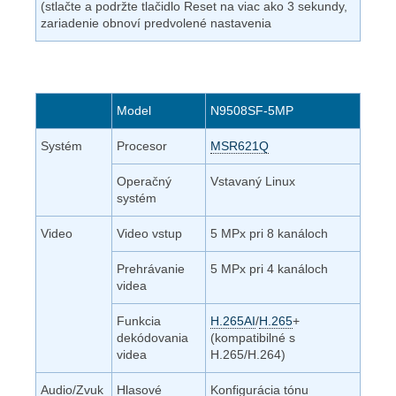
(stlačte a podržte tlačidlo Reset na viac ako 3 sekundy,
zariadenie obnoví predvolené nastavenia
Model
N9508SF-5MP
Systém
Procesor
MSR621Q
Operačný
Vstavaný Linux
systém
Video
Video vstup
5 MPx pri 8 kanáloch
Prehrávanie
5 MPx pri 4 kanáloch
videa
Funkcia
H.265AI
/
H.265
+
dekódovania
(kompatibilné s
videa
H.265/H.264)
Audio/Zvuk
Hlasové
Konfigurácia tónu