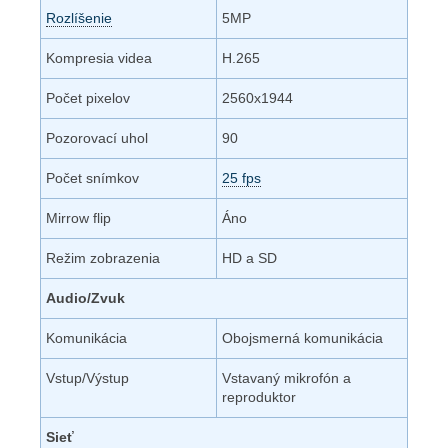
Rozlíšenie
5MP
Kompresia videa
H.265
Počet pixelov
2560x1944
Pozorovací uhol
90
Počet snímkov
25 fps
Mirrow flip
Áno
Režim zobrazenia
HD a SD
Audio/Zvuk
Komunikácia
Obojsmerná komunikácia
Vstup/Výstup
Vstavaný mikrofón a
reproduktor
Sieť