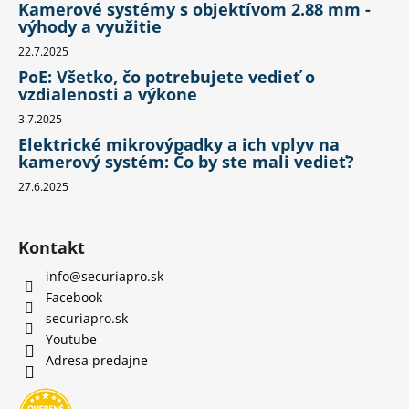
Kamerové systémy s objektívom 2.88 mm -
výhody a využitie
22.7.2025
PoE: Všetko, čo potrebujete vedieť o
vzdialenosti a výkone
3.7.2025
Elektrické mikrovýpadky a ich vplyv na
kamerový systém: Čo by ste mali vedieť?
27.6.2025
Kontakt
info
@
securiapro.sk
Facebook
securiapro.sk
Youtube
Adresa predajne