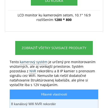
DO KOŠÍKA
LCD monitor ku kamerovým setom, 10.1" 16:9
rozlíšením
1280 * 800
ZOBRAZIŤ VŠETKY SÚVISIACE PRODUKTY
Tento
kamerový systém
je určený pre monitorovaním
vnútorných, ale aj vonkajší priestorov. Systém
pozostáva z
NVR
rekordéru a 8 IP kamier s prenosom
signálu cez WiFi. Nemusíte tak riešiť dodatočné
naťahovanie štruktúrovanej kabeláže, ale plne si
vystačíte iba s 12V napájaním.
Hlavné vlastnosti
8 kanálový Wifi NVR rekordér