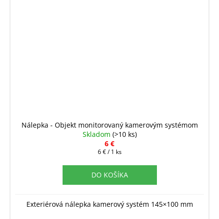
Nálepka - Objekt monitorovaný kamerovým systémom
Skladom
(>10 ks)
6 €
Jednotková
6 € / 1 ks
cena:
DO KOŠÍKA
Exteriérová nálepka kamerový systém 145×100 mm