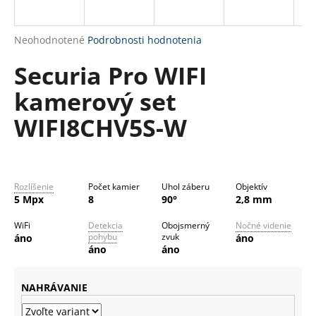
R
á
M
j
Priemerné
Neohodnotené
Podrobnosti hodnotenia
s
O
hodnotenie
Securia Pro WIFI
produktu
ť
je
?
kamerový set
0,0
z
WIFI8CHV5S-W
5
hviezdičiek.
HĽADAŤ
Rozlíšenie
Počet kamier
Uhol záberu
Objektív
5 Mpx
8
90°
2,8 mm
O
WiFi
Detekcia
Obojsmerný
Nočné videnie
pohybu
zvuk
áno
áno
d
áno
áno
p
o
r
NAHRÁVANIE
ú