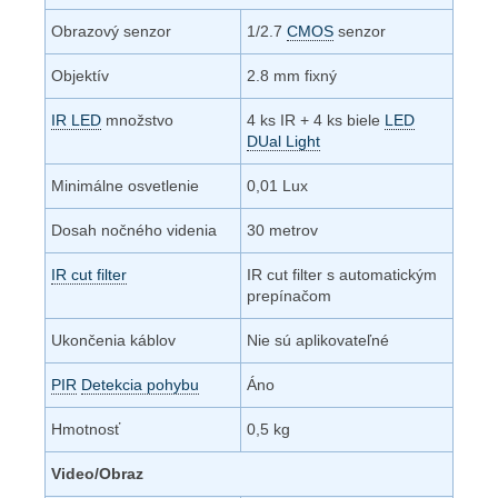
Obrazový senzor
1/2.7
CMOS
senzor
Objektív
2.8 mm fixný
IR LED
množstvo
4 ks IR + 4 ks biele
LED
DUal Light
Minimálne osvetlenie
0,01 Lux
Dosah nočného videnia
30 metrov
IR cut filter
IR cut filter s automatickým
prepínačom
Ukončenia káblov
Nie sú aplikovateľné
PIR
Detekcia pohybu
Áno
Hmotnosť
0,5 kg
Video/Obraz