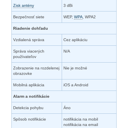
Zisk antény
3 dBi
Bezpečnosť siete
WEP,
WPA
, WPA2
Riadenie dohľadu
Vzdialená správa
Cez aplikáciu
Správa viacerých
N/A
používateľov
Zobrazenie na rozdelenej
Nie je možné
obrazovke
Mobilná aplikácia
iOS a Android
Alarm a notifikácie
Detekcia pohybu
Áno
Spôsob notifikácie
notifikácia na mobil
notifikácia na email