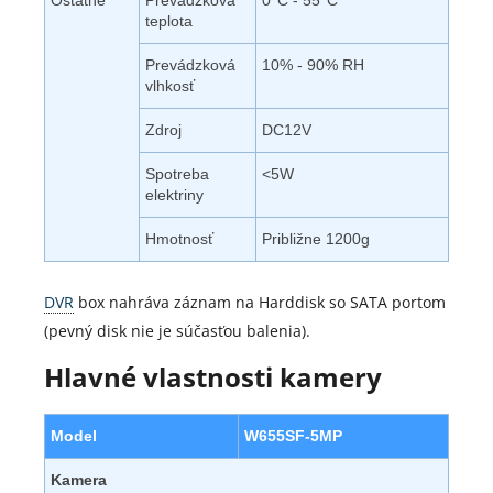
teplota
Prevádzková
10% - 90% RH
vlhkosť
Zdroj
DC12V
Spotreba
<5W
elektriny
Hmotnosť
Približne 1200g
DVR
box nahráva záznam na Harddisk so SATA portom
(pevný disk nie je súčasťou balenia).
Hlavné vlastnosti kamery
Model
W655SF-5MP
Kamera