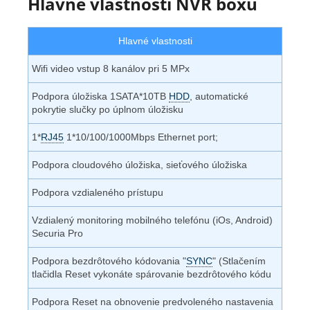
Hlavné vlastnosti NVR boxu
Hlavné vlastnosti
Wifi video vstup 8 kanálov pri 5 MPx
Podpora úložiska 1SATA*10TB
HDD
, automatické
pokrytie slučky po úplnom úložisku
1*
RJ45
1*10/100/1000Mbps Ethernet port;
Podpora cloudového úložiska, sieťového úložiska
Podpora vzdialeného prístupu
Vzdialený monitoring mobilného telefónu (iOs, Android)
Securia Pro
Podpora bezdrôtového kódovania "
SYNC
" (Stlačením
tlačidla Reset vykonáte spárovanie bezdrôtového kódu
Podpora Reset na obnovenie predvoleného nastavenia