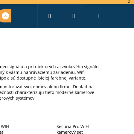
Hľadať
Prihlásenie
Nákupný
Nájsť vhodný set
košík
deo signálu a pri niektorých aj zvukového signálu
jený k vášmu nahrávaciemu zariadeniu. Wifi
Mpx a sú dostupné bielej farebnej variante.
onitorovať svoj domov alebo firmu. Dohľad na
pečnosti charakterizujú tieto moderné kamerové
erových systémov!
 WIFI
Securia Pro WIFI
et
kamerový set