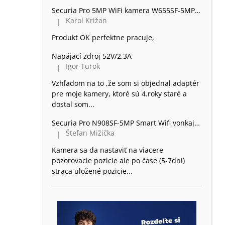
Securia Pro 5MP WiFi kamera W655SF-5MP, kov
Karol Križan
|
Hodnotenie produktu je 5 z 5 hviezdičiek.
Produkt OK perfektne pracuje,
Napájací zdroj 52V/2,3A
Igor Turok
|
Hodnotenie produktu je 5 z 5 hviezdičiek.
Vzhľadom na to ,že som si objednal adaptér
pre moje kamery, ktoré sú 4.roky staré a
dostal som...
Securia Pro N908SF-5MP Smart Wifi vonkajšia 360 Kamera Dome, plast
Štefan Mižička
|
Hodnotenie produktu je 2 z 5 hviezdičiek.
Kamera sa da nastaviť na viacere
pozorovacie pozicie ale po čase (5-7dni)
straca uložené pozicie...