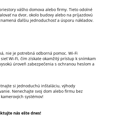
riestory vášho domova alebo firmy. Tieto odolné
alovať na dvor, okolo budovy alebo na príjazdovú
 znamená ďalšiu jednoduchosť a úsporu nákladov.
há, nie je potrebná odborná pomoc. Wi-Fi
ieť Wi-Fi, čím získate okamžitý prístup k snímkam
vysokú úroveň zabezpečenia s ochranou heslom a
tnajte si jednoduchú inštaláciu, výhody
anie. Nenechajte svoj dom alebo firmu bez
 kamerových systémov!
tujte nás ešte dnes!