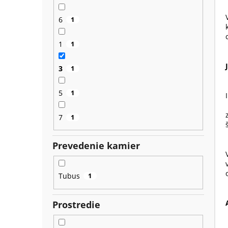
6
1
1
1
3
1
5
1
7
1
Prevedenie kamier
Tubus
1
Prostredie