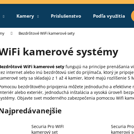
Kamery
Príslušenstvo
Podľa využitia
Čo potrebujete nájsť?
émy
Bezdrôtové WiFi kamerové sety
WiFi kamerové systémy
HĽADAŤ
Bezdrôtové WiFi kamerové sety
fungujú na princípe prenášania vi
cez internet alebo inú bezdrôtovú sieť do prijímača, ktorý je pripo
kamerové sety sa skladajú z 1 až 4 kamier, ktoré majú rozlíšenie 5 
Odporúčame
Pomocou bezdrôtového pripojenia môžete jednoducho a efektívne m
interiér alebo exteriér, jednoduchá inštalácia a vysoká úroveň bez
systémy. Objavte svet moderného zabezpečenia pomocou Wifi kam
Najpredávanejšie
Securia Pro WIFI
Securia Pro
kamerový set
kamerový s