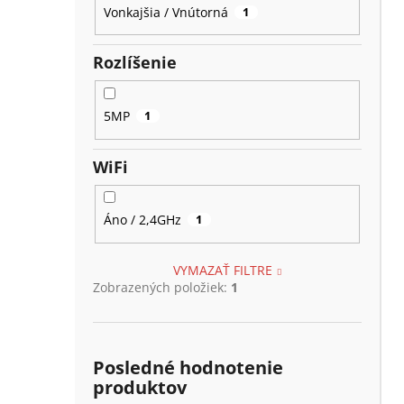
Vonkajšia / Vnútorná
1
Rozlíšenie
5MP
1
WiFi
Áno / 2,4GHz
1
VYMAZAŤ FILTRE
Zobrazených položiek:
1
Posledné hodnotenie
produktov