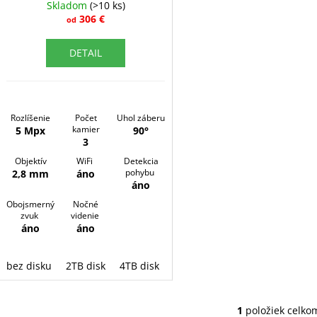
k
R
Skladom
(>10 ks)
o
t
306 €
od
M
v
o
O
DETAIL
v
Rozlíšenie
Počet
Uhol záberu
kamier
5 Mpx
90°
3
Objektív
WiFi
Detekcia
pohybu
2,8 mm
áno
áno
Obojsmerný
Nočné
zvuk
videnie
áno
áno
bez disku
2TB disk
4TB disk
8TB disk
1
položiek celko
O