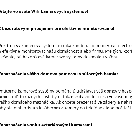
v
Vitajte vo svete Wifi kamerových systémov!
l
á
d
S bezdrôtovým pripojením pre efektívne monitorovanie!
a
c
i
Bezdrôtový kamerový systém ponúka kombináciu moderných techno
e
a efektívne monitorovať našu domácnosť alebo firmu. Pre tých, ktorí
riešenie, sú bezdrôtové kamerové systémy dokonalou voľbou.
p
r
v
Zabezpečenie vášho domova pomocou vnútorných kamier
k
y
v
Vnútorné kamerové systémy pomáhajú udržiavať váš domov v bezpe
ý
umiestniť do rôznych častí bytu, takže vždy vidíte, čo sa vo vašom 
vášho domáceho maznáčika. Ak chcete prezerať živé zábery a nahráv
p
aby ste mali prístup k záberom z kamery na telefóne alebo počítači 
i
s
u
Zabezpečenie vonku exteriérovými kamerami