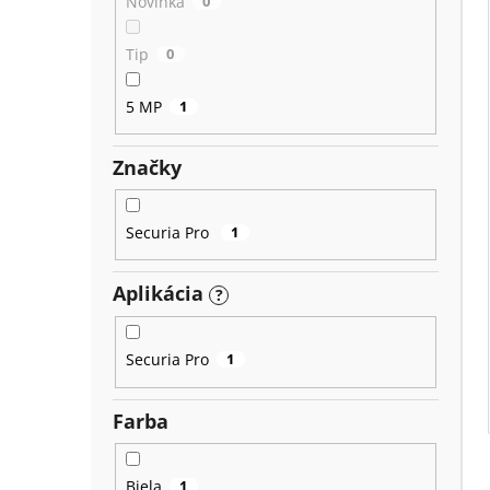
Novinka
0
Tip
0
5 MP
1
Značky
Securia Pro
1
Aplikácia
?
Securia Pro
1
Farba
Biela
1