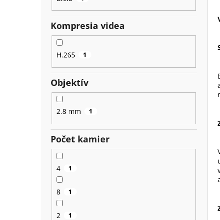
Kompresia videa
H.265
1
Objektív
2.8 mm
1
Počet kamier
4
1
8
1
2
1