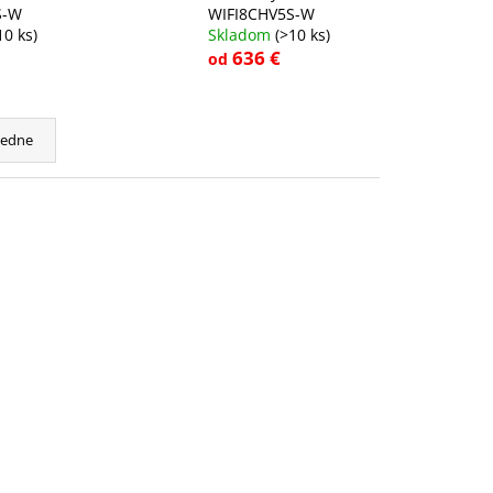
S-W
WIFI8CHV5S-W
10 ks)
Skladom
(>10 ks)
636 €
od
cedne