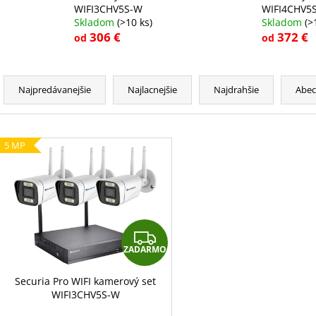
WIFI3CHV5S-W
WIFI4CHV5
Skladom
(>10 ks)
Skladom
(>
306 €
372 €
od
od
R
a
Najpredávanejšie
Najlacnejšie
Najdrahšie
Abe
d
e
V
n
5 MP
ý
i
p
e
i
p
s
r
p
Z
o
r
ZADARMO
d
A
o
u
D
d
Securia Pro WIFI kamerový set
k
WIFI3CHV5S-W
u
A
t