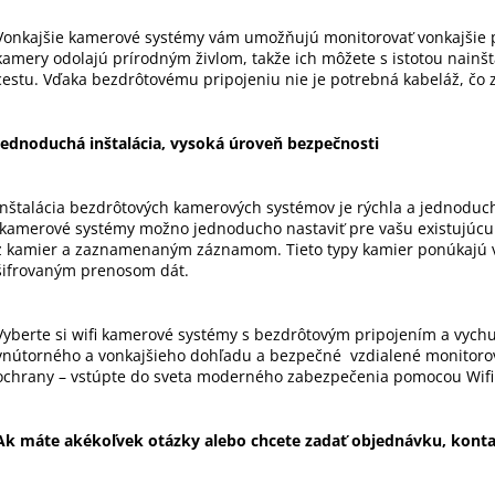
Vonkajšie kamerové systémy vám umožňujú monitorovať vonkajšie p
kamery odolajú prírodným živlom, takže ich môžete s istotou nainšt
cestu. Vďaka bezdrôtovému pripojeniu nie je potrebná kabeláž, čo
Jednoduchá inštalácia, vysoká úroveň bezpečnosti
Inštalácia bezdrôtových kamerových systémov je rýchla a jednoduc
kamerové systémy možno jednoducho nastaviť pre vašu existujúcu s
z kamier a zaznamenaným záznamom. Tieto typy kamier ponúkajú 
šifrovaným prenosom dát.
Vyberte si wifi kamerové systémy s bezdrôtovým pripojením a vychu
vnútorného a vonkajšieho dohľadu a bezpečné vzdialené monitorov
ochrany – vstúpte do sveta moderného zabezpečenia pomocou Wifi
Ak máte akékoľvek otázky alebo chcete zadať objednávku, kontak