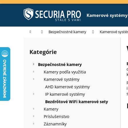
K
Prejsť
na
o
obsah
Späť
Späť
Kamerové systémy
š
do
do
í
k
obchodu
obchodu
Domov
Bezpečnostné kamery
Kamerové syst
B
o
Kategórie
Preskočiť
č
kategórie
n
Bezpečnostné kamery
ý
Kamery podľa využitia
p
Kamerové systémy
a
AHD kamerové systémy
n
IP kamerové systémy
e
Bezdrôtové WiFi kamerové sety
l
Kamery
Príslušenstvo
Záznamníky