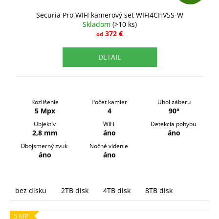
D
Securia Pro WIFI kamerový set WIFI4CHV5S-W
Skladom
(>10 ks)
A
372 €
od
R
DETAIL
M
O
Rozlíšenie
Počet kamier
Uhol záberu
5 Mpx
4
90°
Objektív
WiFi
Detekcia pohybu
2,8 mm
áno
áno
Obojsmerný zvuk
Nočné videnie
áno
áno
bez disku
2TB disk
4TB disk
8TB disk
5 MP