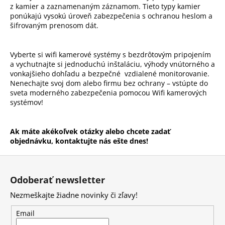
z kamier a zaznamenaným záznamom. Tieto typy kamier
ponúkajú vysokú úroveň zabezpečenia s ochranou heslom a
šifrovaným prenosom dát.
Vyberte si wifi kamerové systémy s bezdrôtovým pripojením
a vychutnajte si jednoduchú inštaláciu, výhody vnútorného a
vonkajšieho dohľadu a bezpečné vzdialené monitorovanie.
Nenechajte svoj dom alebo firmu bez ochrany – vstúpte do
sveta moderného zabezpečenia pomocou Wifi kamerových
systémov!
Ak máte akékoľvek otázky alebo chcete zadať
objednávku, kontaktujte nás ešte dnes!
Z
á
Odoberať newsletter
p
Nezmeškajte žiadne novinky či zľavy!
ä
t
Email