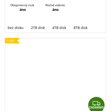
Obojsmerný zvuk
Nočné videnie
áno
áno
bez disku
2TB disk
4TB disk
8TB disk
5 MP
Z
ZADARMO
A