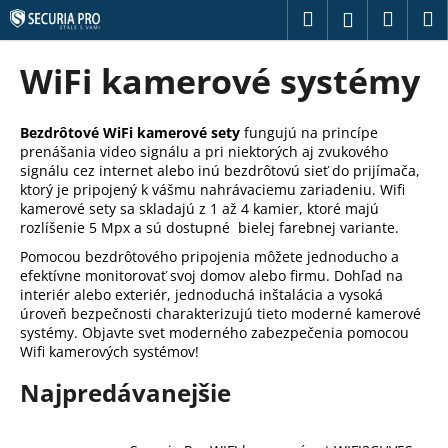
K
Prejsť
Hľadať
Náku
M
Prihláseni
na
o
obsah
Späť
Späť
košík
š
WiFi kamerové systémy
í
Č
k
o
Bezdrôtové WiFi kamerové sety
fungujú na princípe
prenášania video signálu a pri niektorých aj zvukového
p
signálu cez internet alebo inú bezdrôtovú sieť do prijímača,
o
ktorý je pripojený k vášmu nahrávaciemu zariadeniu. Wifi
t
kamerové sety sa skladajú z 1 až 4 kamier, ktoré majú
rozlíšenie 5 Mpx a sú dostupné bielej farebnej variante.
r
Pomocou bezdrôtového pripojenia môžete jednoducho a
e
efektívne monitorovať svoj domov alebo firmu. Dohľad na
b
interiér alebo exteriér, jednoduchá inštalácia a vysoká
u
úroveň bezpečnosti charakterizujú tieto moderné kamerové
systémy. Objavte svet moderného zabezpečenia pomocou
j
Wifi kamerových systémov!
e
Najpredávanejšie
t
e
n