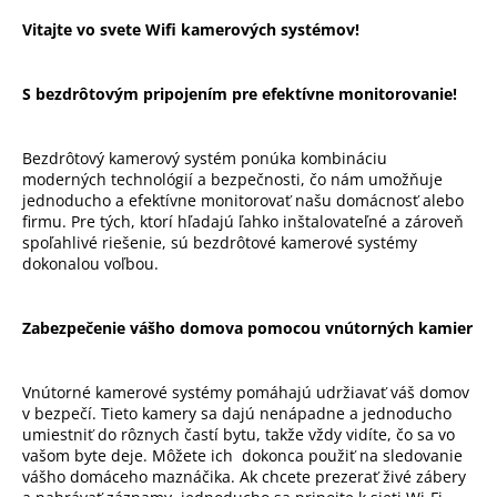
v
Vitajte vo svete Wifi kamerových systémov!
l
á
d
S bezdrôtovým pripojením pre efektívne monitorovanie!
a
c
i
Bezdrôtový kamerový systém ponúka kombináciu
e
moderných technológií a bezpečnosti, čo nám umožňuje
jednoducho a efektívne monitorovať našu domácnosť alebo
p
firmu. Pre tých, ktorí hľadajú ľahko inštalovateľné a zároveň
r
spoľahlivé riešenie, sú bezdrôtové kamerové systémy
v
dokonalou voľbou.
k
y
v
Zabezpečenie vášho domova pomocou vnútorných kamier
ý
p
Vnútorné kamerové systémy pomáhajú udržiavať váš domov
i
v bezpečí. Tieto kamery sa dajú nenápadne a jednoducho
s
umiestniť do rôznych častí bytu, takže vždy vidíte, čo sa vo
u
vašom byte deje. Môžete ich dokonca použiť na sledovanie
vášho domáceho maznáčika. Ak chcete prezerať živé zábery