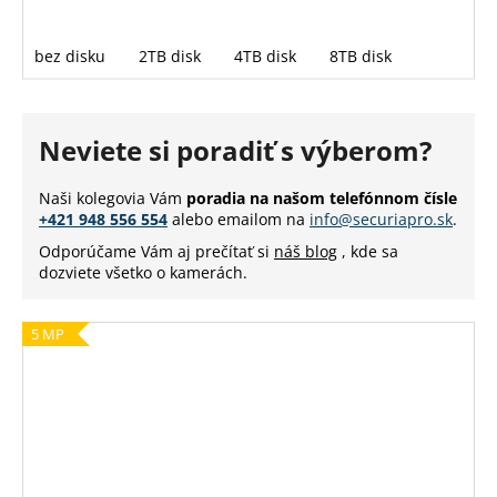
bez disku
2TB disk
4TB disk
8TB disk
Neviete si poradiť s výberom?
Naši kolegovia Vám
poradia na našom telefónnom čísle
+421 948 556 554
alebo emailom na
info@securiapro.sk
.
Odporúčame Vám aj prečítať si
náš blog
, kde sa
dozviete všetko o kamerách.
5 MP