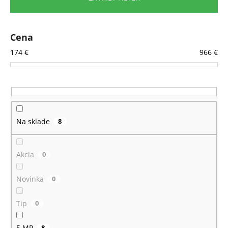
č
i
a
e
m
e
p
Cena
r
174
€
966
€
o
d
u
k
t
Na sklade
8
o
v
Akcia
0
Novinka
0
Tip
0
5 MP
8