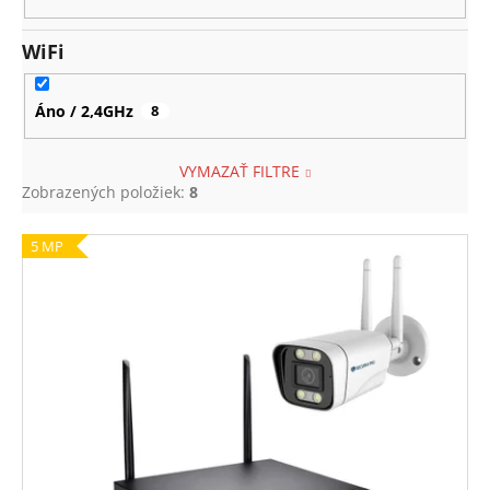
WiFi
Áno / 2,4GHz
8
VYMAZAŤ FILTRE
Zobrazených položiek:
8
V
5 MP
ý
p
i
s
p
r
o
d