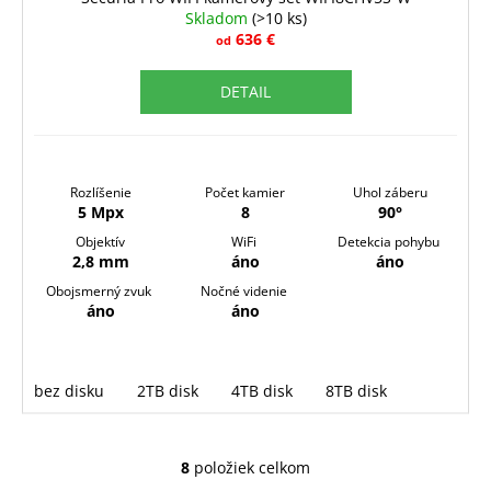
Skladom
(>10 ks)
A
636 €
od
R
DETAIL
M
O
Rozlíšenie
Počet kamier
Uhol záberu
5 Mpx
8
90°
Objektív
WiFi
Detekcia pohybu
2,8 mm
áno
áno
Obojsmerný zvuk
Nočné videnie
áno
áno
bez disku
2TB disk
4TB disk
8TB disk
8
položiek celkom
O