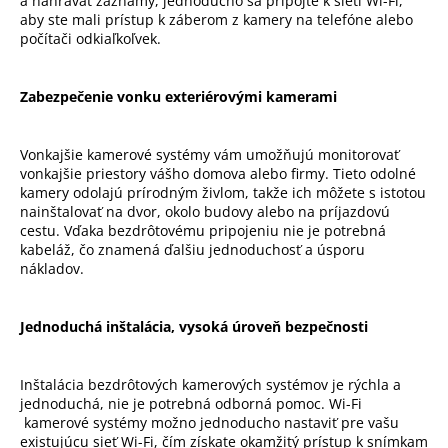
a nahrávať záznamy, jednoducho sa pripojte k sieti Wi-Fi,
aby ste mali prístup k záberom z kamery na telefóne alebo
počítači odkiaľkoľvek.
Zabezpečenie vonku exteriérovými kamerami
Vonkajšie kamerové systémy vám umožňujú monitorovať
vonkajšie priestory vášho domova alebo firmy. Tieto odolné
kamery odolajú prírodným živlom, takže ich môžete s istotou
nainštalovať na dvor, okolo budovy alebo na príjazdovú
cestu. Vďaka bezdrôtovému pripojeniu nie je potrebná
kabeláž, čo znamená ďalšiu jednoduchosť a úsporu
nákladov.
Jednoduchá inštalácia, vysoká úroveň bezpečnosti
Inštalácia bezdrôtových kamerových systémov je rýchla a
jednoduchá, nie je potrebná odborná pomoc. Wi-Fi
kamerové systémy možno jednoducho nastaviť pre vašu
existujúcu sieť Wi-Fi, čím získate okamžitý prístup k snímkam