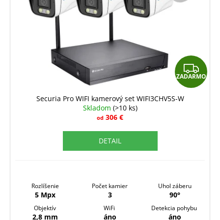
Z
ZADARMO
A
D
Securia Pro WIFI kamerový set WIFI3CHV5S-W
Skladom
(>10 ks)
A
306 €
od
R
DETAIL
M
O
Rozlíšenie
Počet kamier
Uhol záberu
5 Mpx
3
90°
Objektív
WiFi
Detekcia pohybu
2,8 mm
áno
áno