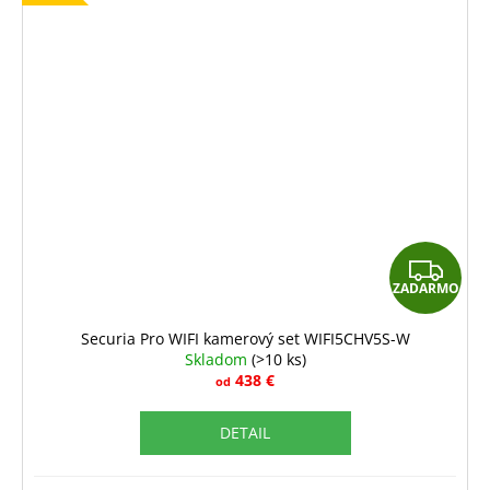
Z
ZADARMO
A
D
Securia Pro WIFI kamerový set WIFI5CHV5S-W
Skladom
(>10 ks)
A
438 €
od
R
DETAIL
M
O