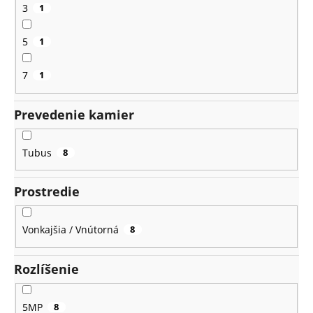
3
1
5
1
7
1
Prevedenie kamier
Tubus
8
Prostredie
Vonkajšia / Vnútorná
8
Rozlíšenie
5MP
8