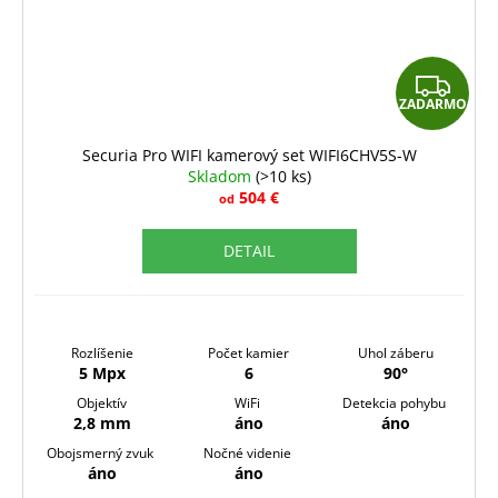
Z
ZADARMO
A
D
Securia Pro WIFI kamerový set WIFI6CHV5S-W
Skladom
(>10 ks)
A
504 €
od
R
DETAIL
M
O
Rozlíšenie
Počet kamier
Uhol záberu
5 Mpx
6
90°
Objektív
WiFi
Detekcia pohybu
2,8 mm
áno
áno
Obojsmerný zvuk
Nočné videnie
áno
áno