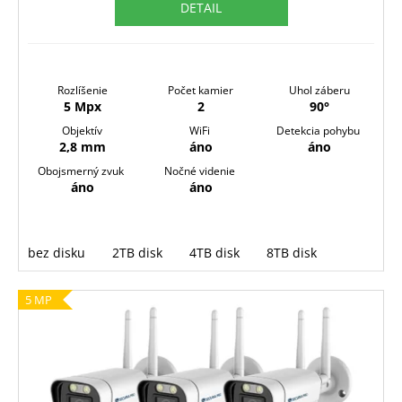
DETAIL
M
O
Rozlíšenie
Počet kamier
Uhol záberu
5 Mpx
2
90°
Objektív
WiFi
Detekcia pohybu
2,8 mm
áno
áno
Obojsmerný zvuk
Nočné videnie
áno
áno
bez disku
2TB disk
4TB disk
8TB disk
5 MP