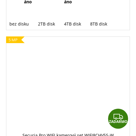
áno
áno
bez disku
2TB disk
4TB disk
8TB disk
5 MP
Z
ZADARMO
A
D
Securia Pro WIFI kamerový set WIFI8CHV5S-W