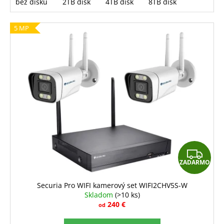
bez disku
2TB disk
4TB disk
8TB disk
5 MP
Z
ZADARMO
A
D
Securia Pro WIFI kamerový set WIFI2CHV5S-W
Skladom
(>10 ks)
A
240 €
od
R