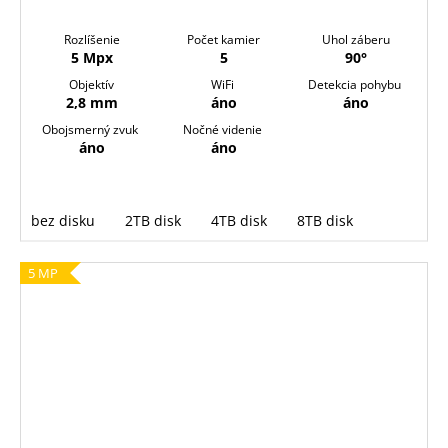
Rozlíšenie
Počet kamier
Uhol záberu
5 Mpx
5
90°
Objektív
WiFi
Detekcia pohybu
2,8 mm
áno
áno
Obojsmerný zvuk
Nočné videnie
áno
áno
bez disku
2TB disk
4TB disk
8TB disk
5 MP