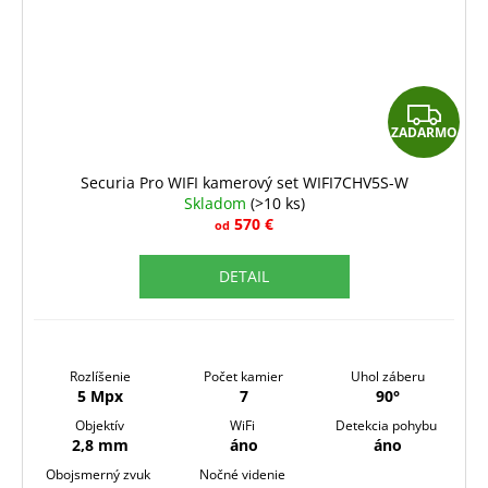
Z
ZADARMO
A
D
Securia Pro WIFI kamerový set WIFI7CHV5S-W
Skladom
(>10 ks)
A
570 €
od
R
DETAIL
M
O
Rozlíšenie
Počet kamier
Uhol záberu
5 Mpx
7
90°
Objektív
WiFi
Detekcia pohybu
2,8 mm
áno
áno
Obojsmerný zvuk
Nočné videnie