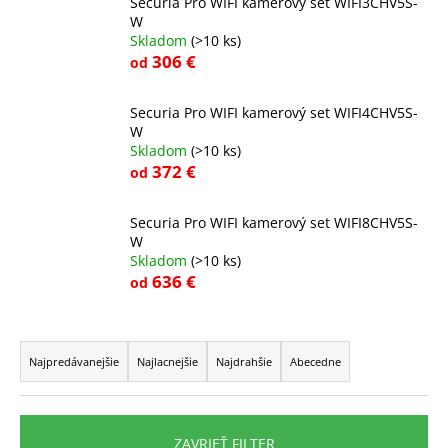
Securia Pro WIFI kamerový set WIFI3CHV5S-
á
W
Skladom
(>10 ks)
j
306 €
od
s
ť
Securia Pro WIFI kamerový set WIFI4CHV5S-
?
W
Skladom
(>10 ks)
372 €
od
Securia Pro WIFI kamerový set WIFI8CHV5S-
HĽADAŤ
W
Skladom
(>10 ks)
636 €
od
O
R
d
a
p
Najpredávanejšie
Najlacnejšie
Najdrahšie
Abecedne
o
d
r
e
ú
n
ZAVRIEŤ FILTER