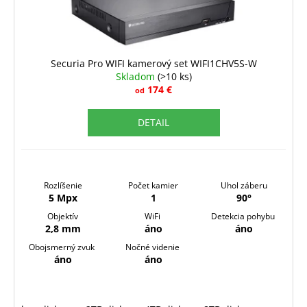
u
k
t
o
Securia Pro WIFI kamerový set WIFI1CHV5S-W
v
Skladom
(>10 ks)
174 €
od
DETAIL
Rozlíšenie
Počet kamier
Uhol záberu
5 Mpx
1
90°
Objektív
WiFi
Detekcia pohybu
2,8 mm
áno
áno
Obojsmerný zvuk
Nočné videnie
áno
áno