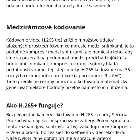
údajoch budú uložené iba pixely, ktoré sa zmenili.
Medzirámcové kódovanie
Kódovanie videa H.265 tiež znížilo množstvo údajov
uložených prostredníctvom kompresie medzi snímkami. Je to
podobné kompresii medzi snímkami, ale namiesto toho, aby
sme sa pozerali na podobnosti medzi predchádzajúcimi a
budúcimi snímkami, kompresia v rámci snímky hľadá
podobnosti v rámci tej istej snímky. H.265 kódovanie má 35
rôznych režimov intra-predikcie (v porovnaní s 9 v AVC).
Tieto predikčné režimy umožňujú kódovaniu matematicky
generovať niektoré hodnoty pixelov namiesto ich uloženia.
Ako H.265+ funguje?
Bezpečnostné kamery s kódovaním H.265+ značky Securia
Pro zachytia najskôr nespracované zábery. Potom spracujú
tento záznam (jas, kontrast, farby), zakódujú ho v kompresii
H.265+ a odošlú ho cez sieť do sieťového videorekordéra.
Naše NVR H.265+ potom prijme a spracuje video s