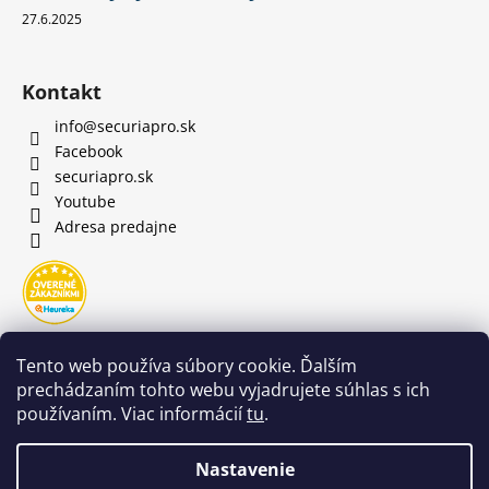
27.6.2025
Kontakt
info
@
securiapro.sk
Facebook
securiapro.sk
Youtube
Adresa predajne
Tento web používa súbory cookie. Ďalším
prechádzaním tohto webu vyjadrujete súhlas s ich
používaním. Viac informácií
tu
.
Nastavenie