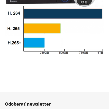
Z
á
Odoberať newsletter
p