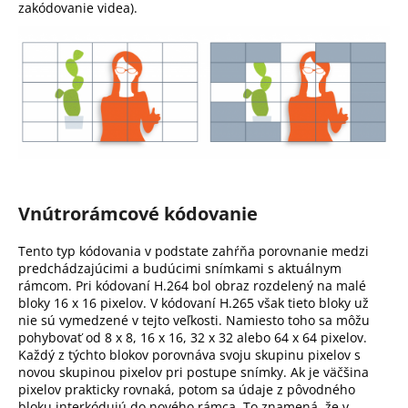
zakódovanie videa).
Vnútrorámcové kódovanie
Tento typ kódovania v podstate zahŕňa porovnanie medzi
predchádzajúcimi a budúcimi snímkami s aktuálnym
rámcom. Pri kódovaní H.264 bol obraz rozdelený na malé
bloky 16 x 16 pixelov. V kódovaní H.265 však tieto bloky už
nie sú vymedzené v tejto veľkosti. Namiesto toho sa môžu
pohybovať od 8 x 8, 16 x 16, 32 x 32 alebo 64 x 64 pixelov.
Každý z týchto blokov porovnáva svoju skupinu pixelov s
novou skupinou pixelov pri postupe snímky. Ak je väčšina
pixelov prakticky rovnaká, potom sa údaje z pôvodného
bloku interkódujú do nového rámca. To znamená, že v