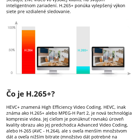
č
inteligentnom zariadení. H.265+ ponúka vylepšený výkon
a
siete pre vzdialené sledovanie.
m
e
Čo je H.265+?
HEVC+ znamená High Efficiency Video Coding. HEVC, inak
známa ako H.265+ alebo MPEG-H Part 2, je nová technológia
kompresie videa. Jej cieľom je ponúknuť rovnakú úroveň
kvality obrazu ako jej predchodca Advanced Video Coding,
alebo H-265 (AVC - H.264), ale s oveľa menším množstvom
dát a oveľa nižším bitrate (množstvo dát potrebné na