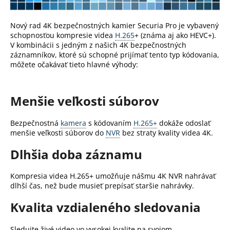
á
j
Nový rad 4K bezpečnostných kamier Securia Pro je vybavený
schopnosťou kompresie videa
H.265
+ (známa aj ako HEVC+).
s
V kombinácii s jedným z našich 4K bezpečnostných
ť
záznamníkov, ktoré sú schopné prijímať tento typ kódovania,
?
môžete očakávať tieto hlavné výhody:
Menšie veľkosti súborov
HĽADAŤ
Bezpečnostná
kamera
s kódovaním
H.265+
dokáže odoslať
menšie veľkosti súborov do
NVR
bez straty kvality videa 4K.
Dlhšia doba záznamu
O
d
Kompresia videa H.265+ umožňuje nášmu 4K NVR nahrávať
p
dlhší čas, než bude musieť prepísať staršie nahrávky.
o
Kvalita vzdialeného sledovania
r
ú
Sledujte živé video vo vysokej kvalite na svojom