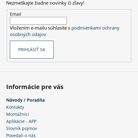
Nezmeškajte žiadne novinky či zľavy!
ä
t
Email
i
Vložením e-mailu súhlasíte s
podmienkami ochrany
e
osobných údajov
PRIHLÁSIŤ SA
Informácie pre vás
Návody / Poradňa
Kontakty
Montážnici
Aplikácie - APP
Slovník pojmov
Povedali o nás