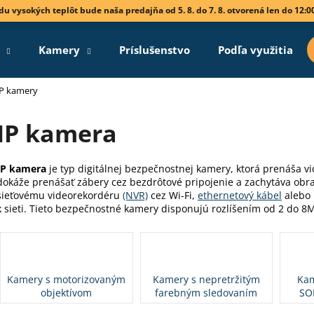
vodu vysokých teplôt bude naša predajňa od 5. 8. do 7. 8. otvorená len do 12:0
Kamery
Príslušenstvo
Podľa využitia
Čo potrebujete nájsť?
IP kamery
IP kamera
HĽADAŤ
IP kamera
je typ digitálnej bezpečnostnej kamery, ktorá prenáša vi
dokáže prenášať zábery cez bezdrôtové pripojenie a zachytáva obraz
Odporúčame
sieťovému videorekordéru
(NVR)
cez Wi-Fi,
ethernetový kábel
alebo 
k sieti. Tieto bezpečnostné kamery disponujú rozlíšením od 2 do 8
Kamery s motorizovaným
Kamery s nepretržitým
Kam
objektívom
farebným sledovaním
SO