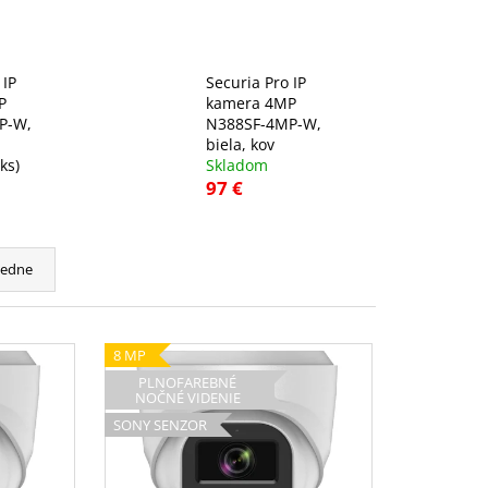
 IP
Securia Pro IP
P
kamera 4MP
P-W,
N388SF-4MP-W,
biela, kov
 ks)
Skladom
97 €
cedne
8 MP
PLNOFAREBNÉ
NOČNÉ VIDENIE
SONY SENZOR