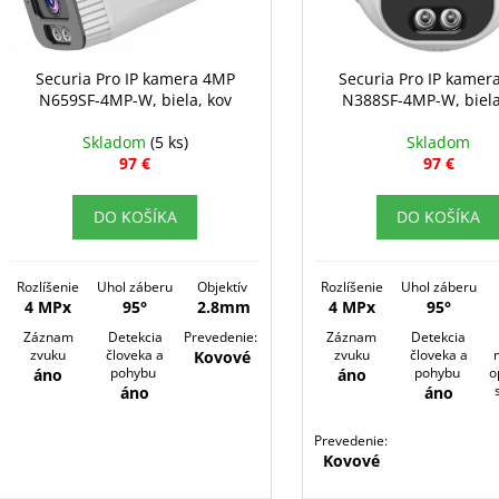
o
r
d
o
u
d
Securia Pro IP kamera 4MP
Securia Pro IP kamer
k
N659SF-4MP-W, biela, kov
N388SF-4MP-W, biela
u
t
k
Skladom
(5 ks)
Skladom
o
t
97 €
97 €
v
o
DO KOŠÍKA
DO KOŠÍKA
v
Rozlíšenie
Uhol záberu
Objektív
Rozlíšenie
Uhol záberu
4 MPx
95°
2.8mm
4 MPx
95°
Záznam
Detekcia
Prevedenie:
Záznam
Detekcia
zvuku
človeka a
zvuku
človeka a
Kovové
pohybu
pohybu
o
áno
áno
áno
áno
Prevedenie:
Kovové