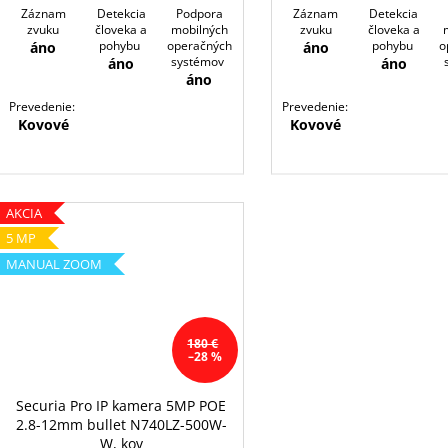
Záznam
Detekcia
Podpora
Záznam
Detekcia
zvuku
človeka a
mobilných
zvuku
človeka a
pohybu
operačných
pohybu
o
áno
áno
systémov
áno
áno
áno
Prevedenie:
Prevedenie:
Kovové
Kovové
AKCIA
5 MP
MANUAL ZOOM
180 €
–28 %
Securia Pro IP kamera 5MP POE
2.8-12mm bullet N740LZ-500W-
W, kov