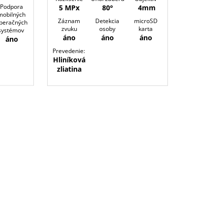
Podpora
5 MPx
80°
4mm
mobilných
Záznam
Detekcia
microSD
peračných
zvuku
osoby
karta
systémov
áno
áno
áno
áno
Prevedenie:
Hliníková
zliatina