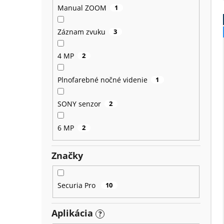
Manual ZOOM
1
Záznam zvuku
3
4 MP
2
Plnofarebné nočné videnie
1
SONY senzor
2
6 MP
2
Značky
Securia Pro
10
Aplikácia
?