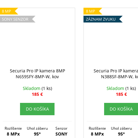
8 MP
8 MP
SONY SENZOR
ZÁZNAM ZVUKU
Securia Pro IP kamera 8MP
Securia Pro IP kamer
N659SFY-8MP-W, kov
N388SF-8MP-W, k
Skladom
(1 ks)
Skladom
(1 ks)
185 €
185 €
DO KOŠÍKA
DO KOŠÍKA
Rozlíšenie
Uhol záberu
Senzor
Rozlíšenie
Uhol záberu
8 MPx
95°
SONY
8 MPx
95°