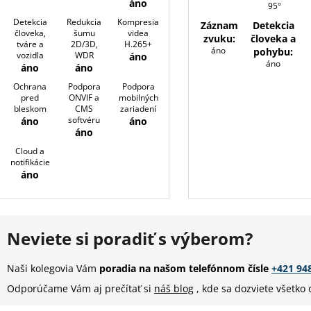
áno
95°
Detekcia
Redukcia
Kompresia
Záznam
Detekcia
človeka,
šumu
videa
zvuku:
človeka a
tváre a
2D/3D,
H.265+
áno
pohybu:
vozidla
WDR
áno
áno
áno
áno
Ochrana
Podpora
Podpora
pred
ONVIF a
mobilných
bleskom
CMS
zariadení
softvéru
áno
áno
áno
Cloud a
notifikácie
áno
Neviete si poradiť s výberom?
Naši kolegovia Vám
poradia na našom telefónnom čísle
+421 94
Odporúčame Vám aj prečítať si
náš blog
, kde sa dozviete všetko