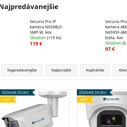
Najpredávanejšie
Securia Pro IP
Securia Pro
kamera N656BLF-
kamera 4M
5MP-W, kov
N659SF-4M
Skladom
(>10 ks)
biela, kov
119 €
Skladom
(5
97 €
R
a
Najpredávanejšie
Najlacnejšie
Najdrahšie
Abe
d
e
V
n
ZÁZNAM ZVUKU
ZÁZNAM ZVUKU
ý
i
4 MP
4 MP
p
e
i
p
s
r
p