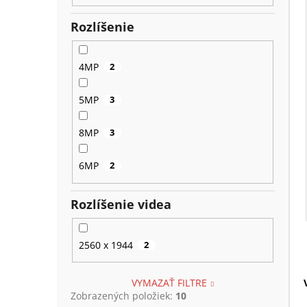
Rozlíšenie
4MP
2
5MP
3
8MP
3
6MP
2
Rozlíšenie videa
2560 x 1944
2
VYMAZAŤ FILTRE
Zobrazených položiek:
10