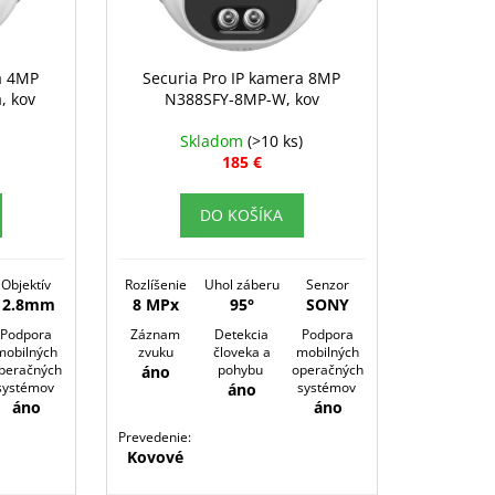
a 4MP
Securia Pro IP kamera 8MP
, kov
N388SFY-8MP-W, kov
Skladom
(>10 ks)
185 €
DO KOŠÍKA
Objektív
Rozlíšenie
Uhol záberu
Senzor
2.8mm
8 MPx
95°
SONY
Podpora
Záznam
Detekcia
Podpora
mobilných
zvuku
človeka a
mobilných
peračných
pohybu
operačných
áno
systémov
systémov
áno
áno
áno
Prevedenie:
Kovové