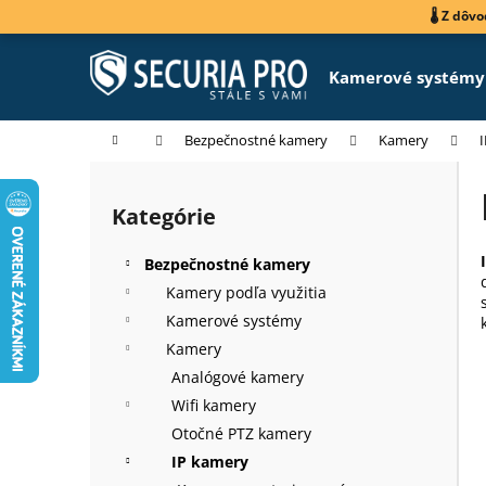
K
Prejsť
🌡️ Z dô
na
o
obsah
Späť
Späť
š
Kamerové systémy
do
do
í
k
obchodu
obchodu
Domov
Bezpečnostné kamery
Kamery
B
o
Kategórie
Preskočiť
č
kategórie
n
Bezpečnostné kamery
ý
Kamery podľa využitia
p
Kamerové systémy
a
Kamery
n
Analógové kamery
e
Wifi kamery
l
Otočné PTZ kamery
IP kamery