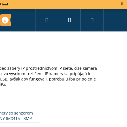
0 hod.
Hľadať
Prihlásenie
Nákupný
Nájsť vhodný set
košík
deo zábery IP prostredníctvom IP siete, čiže kamera
 vo vysokom rozlíšení. IP kamery sa pripájajú k
USB, avšak aby fungovali, potrebujú iba pripojenie
MPx.
ery so senzorom
NY IMX415 - 8MP