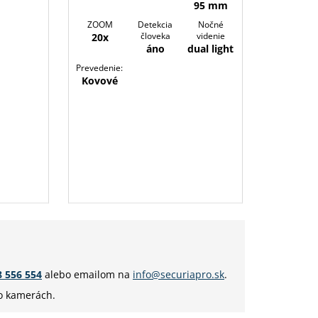
95 mm
ZOOM
Detekcia
Nočné
človeka
videnie
20x
áno
dual light
Prevedenie:
Kovové
8 556 554
alebo emailom na
info@securiapro.sk
.
 o kamerách.