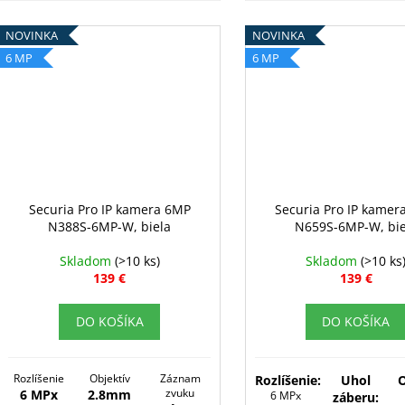
NOVINKA
NOVINKA
6 MP
6 MP
Securia Pro IP kamera 6MP
Securia Pro IP kamer
N388S-6MP-W, biela
N659S-6MP-W, bie
Skladom
(>10 ks)
Skladom
(>10 ks
139 €
139 €
DO KOŠÍKA
DO KOŠÍKA
Rozlíšenie
Objektív
Záznam
Rozlíšenie:
Uhol
O
zvuku
6 MPx
2.8mm
6 MPx
záberu: