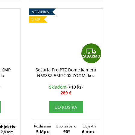
NOVINKA
5 MP
Z
ZADARMO
A
D
a 6MP
Securia Pro PTZ Dome kamera
la
N688SZ-5MP-20X ZOOM, kov
A
R
)
Skladom
(>10 ks)
289 €
M
O
DO KOŠÍKA
Rozlíšenie
Uhol záberu
Objektív
bjektív:
5 Mpx
90°
6 mm -
2,8 mm