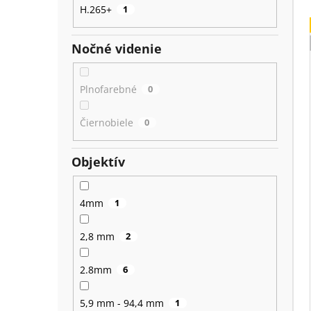
H.265+
1
Nočné videnie
Plnofarebné
0
Čiernobiele
0
Objektív
4mm
1
2,8 mm
2
2.8mm
6
5,9 mm - 94,4 mm
1