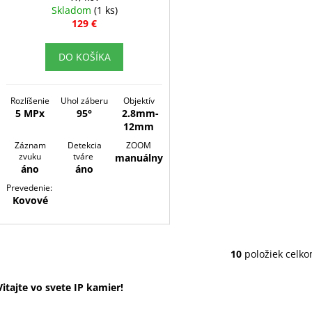
Skladom
(1 ks)
129 €
DO KOŠÍKA
Rozlíšenie
Uhol záberu
Objektív
5 MPx
95°
2.8mm-
12mm
Záznam
Detekcia
ZOOM
zvuku
tváre
manuálny
áno
áno
Prevedenie:
Kovové
10
položiek celk
O
v
Vitajte vo svete IP kamier!
l
á