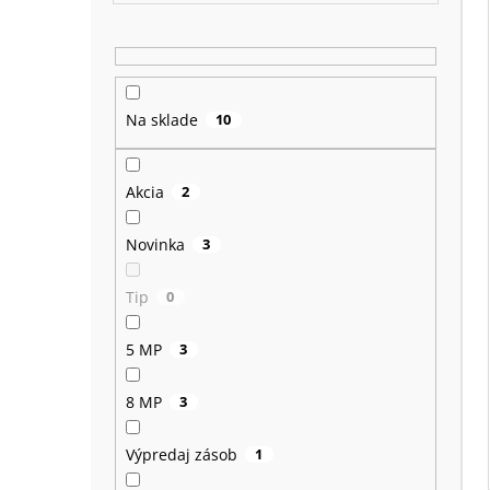
Na sklade
10
Akcia
2
Novinka
3
Tip
0
5 MP
3
8 MP
3
Výpredaj zásob
1