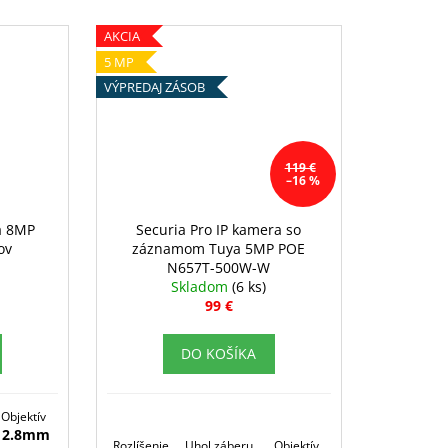
AKCIA
5 MP
VÝPREDAJ ZÁSOB
119 €
–16 %
a 8MP
Securia Pro IP kamera so
ov
záznamom Tuya 5MP POE
N657T-500W-W
Skladom
(6 ks)
99 €
DO KOŠÍKA
Objektív
2.8mm
Rozlíšenie
Uhol záberu
Objektív