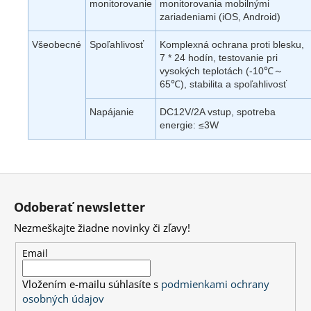
monitorovanie
monitorovania mobilnými
zariadeniami (iOS, Android)
Všeobecné
Spoľahlivosť
Komplexná ochrana proti blesku,
7 * 24 hodín, testovanie pri
vysokých teplotách (-10℃～
65℃), stabilita a spoľahlivosť
Napájanie
DC12V/2A vstup, spotreba
energie: ≤3W
Z
á
Odoberať newsletter
p
Nezmeškajte žiadne novinky či zľavy!
ä
t
Email
i
Vložením e-mailu súhlasíte s
podmienkami ochrany
e
osobných údajov