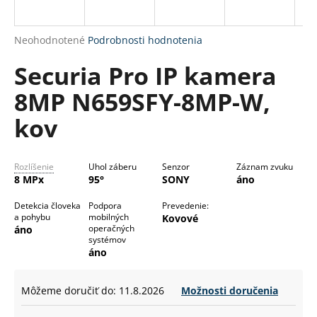
á
j
Priemerné
Neohodnotené
Podrobnosti hodnotenia
s
hodnotenie
Securia Pro IP kamera
produktu
ť
je
?
8MP N659SFY-8MP-W,
0,0
z
kov
5
hviezdičiek.
HĽADAŤ
Rozlíšenie
Uhol záberu
Senzor
Záznam zvuku
8 MPx
95°
SONY
áno
Detekcia človeka
Podpora
Prevedenie:
a pohybu
mobilných
Kovové
O
operačných
áno
d
systémov
áno
p
o
r
Môžeme doručiť do:
11.8.2026
Možnosti doručenia
ú