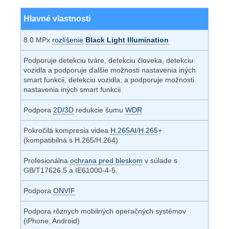
Hlavné vlastnosti
8.0 MPx
rozlíšenie
Black Light Illumination
Podporuje detekciu tváre, detekciu človeka, detekciu
vozidla a podporuje ďalšie možnosti nastavenia iných
smart funkcii, detekciu vozidla, a podporuje možnosti
nastavenia iných smart funkcii
Podpora
2D/3D
redukcie šumu
WDR
Pokročilá kompresia videa
H.265AI
/
H.265
+
(kompatibilná s H.265/H.264)
Profesionálna
ochrana pred bleskom
v súlade s
GB/T17626.5 a IE61000-4-5.
Podpora
ONVIF
Podpora rôznych mobilných operačných systémov
(iPhone, Android)