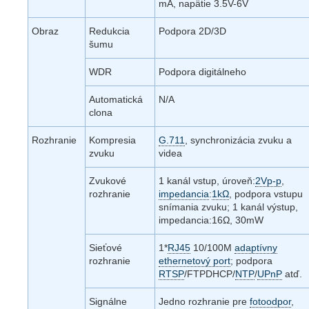
mA, napätie 3.5V-6V
Obraz
Redukcia
Podpora 2D/3D
šumu
WDR
Podpora digitálneho
Automatická
N/A
clona
Rozhranie
Kompresia
G.711
, synchronizácia zvuku a
zvuku
videa
Zvukové
1 kanál vstup, úroveň:
2Vp-p
,
rozhranie
impedancia
:
1kΩ
, podpora vstupu
snímania zvuku; 1 kanál výstup,
impedancia:16Ω, 30mW
Sieťové
1*
RJ45
10/100M
adaptívny
rozhranie
ethernetový port
; podpora
RTSP
/FTPDHCP/
NTP
/
UPnP
atď.
Signálne
Jedno rozhranie pre
fotoodpor
,