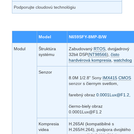
Podporujte cloudovú technológiu
Model
N659SFY-8MP-B/W
Modul
Štruktúra
Zabudovaný
RTOS
, dvojjadrový
systému
32bit DSP(
NT98566
),
čisto
hardvérová kompresia
,
watchdog
Senzor
8.0M 1/2.8"
Sony
IMX415
CMOS
senzor
s čiernym svetlom,
farebný obraz
0.0001Lux@F1.2,
čierno-biely obraz
0.0001Lux@F1.2
Kompresia
H.265AI (kompatibilné s
videa
H.265/H.264), podpora dvojitého