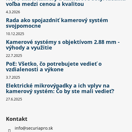
voľba medzi cenou a kvalitou
4.3.2026
Rada ako spojazdniť kamerový systém
svojpomocne
10.12.2025
Kamerové systémy s objektívom 2.88 mm -
výhody a využitie
22.7.2025
PoE: Všetko, čo potrebujete vedieť o
vzdialenosti a výkone
3.7.2025
Elektrické mikrovýpadky a ich vplyv na
kamerový systém: Čo by ste mali vedieť?
27.6.2025
Kontakt
info
@
securiapro.sk