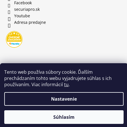
Facebook
securiapro.sk
Youtube
Adresa predajne
Tento web používa súbory cookie. Ďalším
prechádzaním tohto webu vyjadrujete súhlas s ich
používaním. Viac informácií
tu
.
Nastavenie
Copyright 2026
SecuriaPro.sk
. Všetky práva vyhradené.
🌡️ Z dôvodu vysokých teplôt bude naša predajňa od 5. 8. do 7.
Súhlasím
8. otvorená len do 12:00 hod.