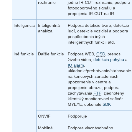
rozhranie
jedno IR-CUT rozhranie, podpora
fotoodporového signálu a
prepojenia IR-CUT na IR
Inteligencia
Inteligentná
Podpora detekcie tváre, detekcie
analýza
ľudí,
detekcie vozidiel
a podpora
prispôsobenia iných
inteligentných funkcií atď.
Iné funkcie
Ďalšie funkcie
Podpora WEB,
OSD
, prenos
živého videa,
detekcia pohybu
a
IO alarm
,
ukladanie/prehrávanie/sťahovanie
na koncových zariadeniach,
upozornenie v centre a
prepojenie obrazu, podpora
zachytávania
FTP
; zjednotený
klientský monitorovací softvér
MYEYE, dokonalé
SDK
ONVIF
Podporuje
Mobilné
Podpora viacnásobného