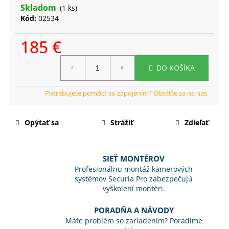
č
Skladom
(1 ks)
a
Kód:
02534
m
e
185 €
Jednotková
DO KOŠÍKA
cena:
Opýtať sa
Strážiť
Zdieľať
SIEŤ MONTÉROV
Profesionálnu montáž kamerových
systémov Securia Pro zabezpečujú
vyškolení montéri.
PORADŇA A NÁVODY
Máte problém so zariadením? Poradíme