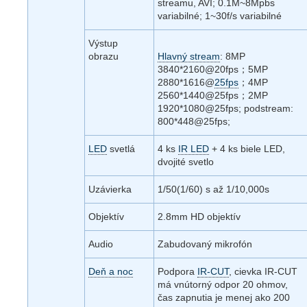
streamu, AVI; 0.1M~8Mpbs
variabilné; 1~30f/s variabilné
Výstup
obrazu
Hlavný stream
: 8MP
3840*2160@20fps；5MP
2880*1616@
25fps
；4MP
2560*1440@25fps；2MP
1920*1080@25fps; podstream:
800*448@25fps;
LED
svetlá
4 ks
IR LED
+ 4 ks biele LED,
dvojité svetlo
Uzávierka
1/50(1/60) s až 1/10,000s
Objektív
2.8mm HD objektív
Audio
Zabudovaný mikrofón
Deň a noc
Podpora
IR-CUT
, cievka IR-CUT
má vnútorný odpor 20 ohmov,
čas zapnutia je menej ako 200