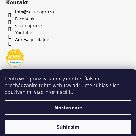
Kontakt
info
@
securiapro.sk
Facebook
securiapro.sk
Youtube
Adresa predajne
Tento web používa súbory cookie. Ďalším
prechádzaním tohto webu vyjadrujete súhlas s ich
používaním. Viac informácií
tu
.
Nastavenie
🌡️ Z dôvodu vysokých teplôt bude naša predajňa od 5. 8. do 7.
Súhlasím
Copyright 2026
SecuriaPro.sk
. Všetky práva vyhradené.
8. otvorená len do 12:00 hod.