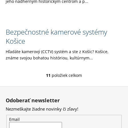
jeho nádherným historickým centrom a p...
Bezpečnostné kamerové systémy
Košice
Hľadáte kamerový (CCTV) systém a ste z Košíc? Košice,
známe svojou bohatou históriou, kultúrnym...
11
položiek celkom
O
v
Z
l
á
á
Odoberať newsletter
d
p
a
Nezmeškajte žiadne novinky či zľavy!
ä
c
t
Email
i
i