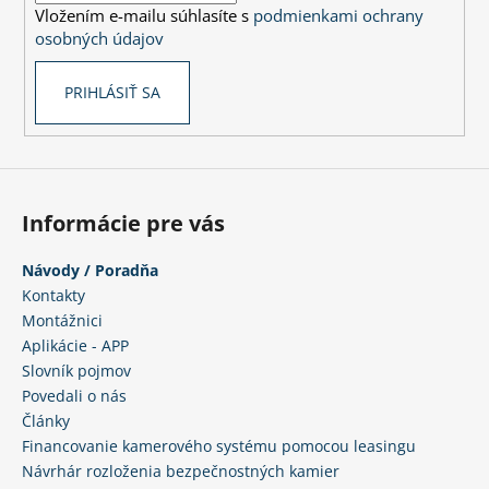
e
Vložením e-mailu súhlasíte s
podmienkami ochrany
e
p
osobných údajov
r
v
PRIHLÁSIŤ SA
k
y
v
ý
p
i
Informácie pre vás
s
u
Návody / Poradňa
Kontakty
Montážnici
Aplikácie - APP
Slovník pojmov
Povedali o nás
Články
Financovanie kamerového systému pomocou leasingu
Návrhár rozloženia bezpečnostných kamier