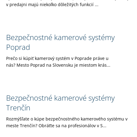
v predajni majú niekoľko dôležitých funkcií ...
á
j
s
ť
Bezpečnostné kamerové systémy
?
Poprad
Prečo si kúpiť kamerový systém v Poprade práve u
nás? Mesto Poprad na Slovensku je miestom krás...
HĽADAŤ
Bezpečnostné kamerové systémy
O
d
Trenčín
p
o
Rozmýšľate o kúpe bezpečnostného kamerového systému v
r
meste Trenčín? Obráťte sa na profesionálov v S...
ú