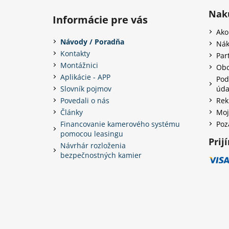
Nak
Informácie pre vás
Ako
Návody / Poradňa
Nák
Kontakty
Par
Montážnici
Obc
Aplikácie - APP
Pod
Slovník pojmov
úda
Povedali o nás
Rek
Články
Moj
Financovanie kamerového systému
Poz
pomocou leasingu
Prij
Návrhár rozloženia
bezpečnostných kamier