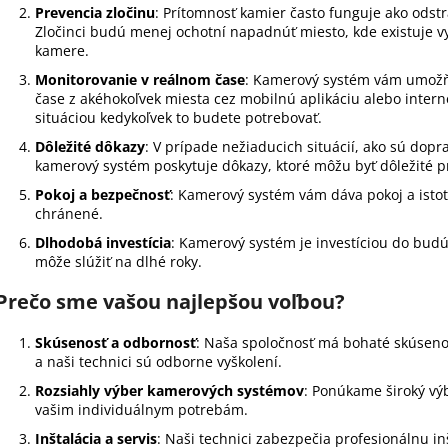
Prevencia zločinu
: Prítomnosť kamier často funguje ako odstr
Zločinci budú menej ochotní napadnúť miesto, kde existuje 
kamere.
Monitorovanie v reálnom čase
: Kamerový systém vám umožňu
čase z akéhokoľvek miesta cez mobilnú aplikáciu alebo inter
situáciou kedykoľvek to budete potrebovať.
Dôležité dôkazy
: V prípade nežiaducich situácií, ako sú dop
kamerový systém poskytuje dôkazy, ktoré môžu byť dôležité pri 
Pokoj a bezpečnosť
: Kamerový systém vám dáva pokoj a isto
chránené.
Dlhodobá investícia
: Kamerový systém je investíciou do bu
môže slúžiť na dlhé roky.
Prečo sme vašou najlepšou voľbou?
Skúsenosť a odbornosť
: Naša spoločnosť má bohaté skúseno
a naši technici sú odborne vyškolení.
Rozsiahly výber kamerových systémov
: Ponúkame široký vý
vašim individuálnym potrebám.
Inštalácia a servis
: Naši technici zabezpečia profesionálnu in