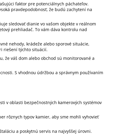
ašujúci faktor pre potenciálnych páchateľov.
vysoká pravdepodobnosť, že budú zachytení na
je sledovať dianie vo vašom objekte v reálnom
netový prehliadač. To vám dáva kontrolu nad
ravné nehody, krádeže alebo sporové situácie,
riešení týchto situácií.
tu, že váš dom alebo obchod sú monitorované a
dúcnosti. S vhodnou údržbou a správnym používaním
sti v oblasti bezpečnostných kamerových systémov
ber rôznych typov kamier, aby sme mohli vyhovieť
štaláciu a poskytnú servis na najvyššej úrovni.