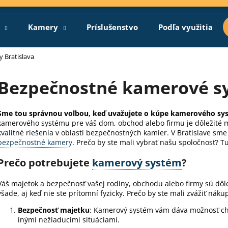
Kamery
Príslušenstvo
Podľa využitia
Čo potrebujete nájsť?
 Bratislava
Bezpečnostné kamerové sy
HĽADAŤ
Sme tou správnou voľbou, keď uvažujete o kúpe kamerového sys
kamerového systému pre váš dom, obchod alebo firmu je dôležité m
kvalitné riešenia v oblasti bezpečnostných kamier. V Bratislave sm
Odporúčame
bezpečnostné kamery
. Prečo by ste mali vybrať našu spoločnosť? T
Prečo potrebujete
kamerový systém
?
Váš majetok a bezpečnosť vašej rodiny, obchodu alebo firmy sú dô
všade, aj keď nie ste prítomní fyzicky. Prečo by ste mali zvážiť ná
Bezpečnosť majetku
: Kamerový systém vám dáva možnosť ch
inými nežiaducimi situáciami.