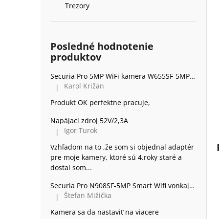
Trezory
Posledné hodnotenie
produktov
Securia Pro 5MP WiFi kamera W655SF-5MP, kov
Karol Križan
|
Hodnotenie produktu je 5 z 5 hviezdičiek.
Produkt OK perfektne pracuje,
Napájací zdroj 52V/2,3A
Igor Turok
|
Hodnotenie produktu je 5 z 5 hviezdičiek.
Vzhľadom na to ,že som si objednal adaptér
pre moje kamery, ktoré sú 4.roky staré a
dostal som...
Securia Pro N908SF-5MP Smart Wifi vonkajšia 360 Kamera Dome, plast
Štefan Mižička
|
Hodnotenie produktu je 2 z 5 hviezdičiek.
Kamera sa da nastaviť na viacere