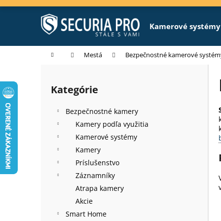
K
Prejsť
na
o
obsah
Späť
Späť
Kamerové systémy
š
do
do
í
k
obchodu
obchodu
Domov
Mestá
Bezpečnostné kamerové systémy
B
o
Kategórie
Preskočiť
č
kategórie
n
Bezpečnostné kamery
ý
Kamery podľa využitia
p
Kamerové systémy
a
Kamery
n
Príslušenstvo
e
Záznamníky
l
Atrapa kamery
Akcie
Smart Home