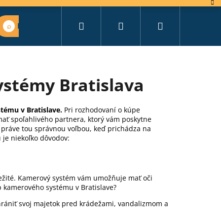
Hľadať
Prihlásenie
Nákupný
Nájsť vhodný set
košík
stémy Bratislava
tému v Bratislave.
Pri rozhodovaní o kúpe
ať spoľahlivého partnera, ktorý vám poskytne
e práve tou správnou voľbou, keď prichádza na
u je niekoľko dôvodov:
ležité. Kamerový systém vám umožňuje mať oči
kup kamerového systému v Bratislave?
rániť svoj majetok pred krádežami, vandalizmom a