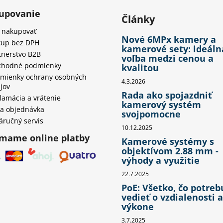
upovanie
Články
 nakupovať
Nové 6MPx kamery a
up bez DPH
kamerové sety: ideáln
tnerstvo B2B
voľba medzi cenou a
hodné podmienky
kvalitou
mienky ochrany osobných
4.3.2026
jov
Rada ako spojazdniť
lamácia a vrátenie
kamerový systém
a objednávka
svojpomocne
áručný servis
10.12.2025
ímame online platby
Kamerové systémy s
objektívom 2.88 mm -
výhody a využitie
22.7.2025
PoE: Všetko, čo potreb
vedieť o vzdialenosti a
výkone
3.7.2025