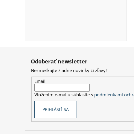
Z
á
Odoberať newsletter
p
Nezmeškajte žiadne novinky či zľavy!
ä
t
Email
i
Vložením e-mailu súhlasíte s
podmienkami ochr
e
PRIHLÁSIŤ SA