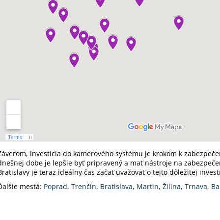
Záverom, investícia do kamerového systému je krokom k zabezpeče
dnešnej dobe je lepšie byť pripravený a mať nástroje na zabezpečen
Bratislavy je teraz ideálny čas začať uvažovať o tejto dôležitej investí
Ďalšie mestá:
Poprad
,
Trenčín
,
Bratislava
,
Martin
,
Žilina
,
Trnava
,
Ba