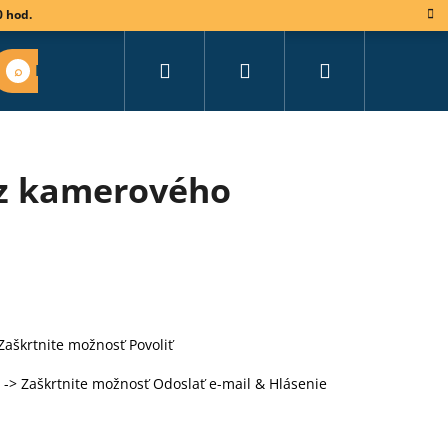
0 hod.
Hľadať
Prihlásenie
Nákupný
Nájsť vhodný set
košík
 z kamerového
aškrtnite možnosť Povoliť
-> Zaškrtnite možnosť Odoslať e-mail & Hlásenie