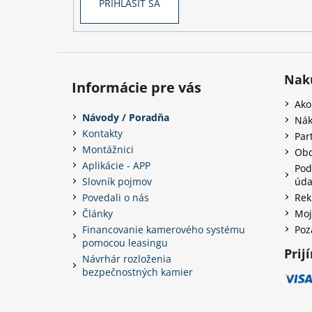
PRIHLÁSIŤ SA
Nak
Informácie pre vás
Ako
Návody / Poradňa
Nák
Kontakty
Par
Montážnici
Obc
Aplikácie - APP
Pod
Slovník pojmov
úda
Povedali o nás
Rek
Články
Moj
Financovanie kamerového systému
Poz
pomocou leasingu
Prij
Návrhár rozloženia
bezpečnostných kamier