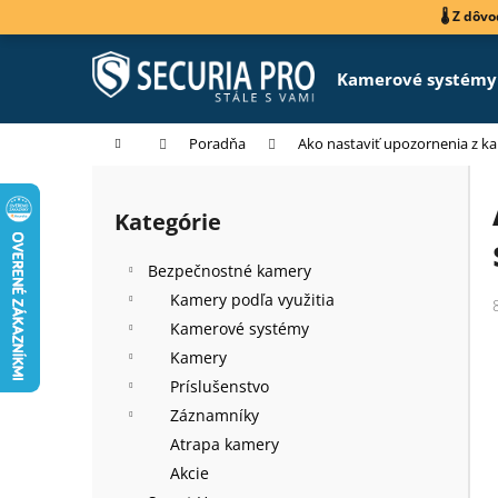
K
Prejsť
🌡️ Z dô
na
o
obsah
Späť
Späť
š
Kamerové systémy
do
do
í
k
obchodu
obchodu
Domov
Poradňa
Ako nastaviť upozornenia z k
B
o
Kategórie
Preskočiť
č
kategórie
n
Bezpečnostné kamery
ý
Kamery podľa využitia
p
Kamerové systémy
a
Kamery
n
Príslušenstvo
e
Záznamníky
l
Atrapa kamery
Akcie