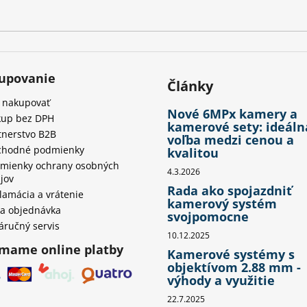
upovanie
Články
 nakupovať
Nové 6MPx kamery a
up bez DPH
kamerové sety: ideáln
tnerstvo B2B
voľba medzi cenou a
hodné podmienky
kvalitou
mienky ochrany osobných
4.3.2026
jov
Rada ako spojazdniť
lamácia a vrátenie
kamerový systém
a objednávka
svojpomocne
áručný servis
10.12.2025
ímame online platby
Kamerové systémy s
objektívom 2.88 mm -
výhody a využitie
22.7.2025