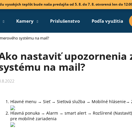
vodu vysokých teplôt bude naša predajňa od 5. 8. do 7. 8. otvorená len do 12:0
Kamery
Príslušenstvo
Podľa využitia
Čo potrebujete nájsť?
amerového systému na mail?
Ako nastaviť upozornenia
HĽADAŤ
systému na mail?
Odporúčame
8.8.2022
Hlavné menu → Sieť → Sieťová služba → Mobilné hlásenie→ Z
Hlavná ponuka → Alarm → smart alert → Rozšírené (Nastaviť) 
pre mobilné zariadenia