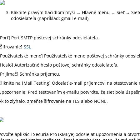
Kliknite pravým tlačidlom myši → Hlavné menu → Sieť → Sieť
odosielateľa (napríklad: gmail e-mail).
[Port] Port SMTP poštovej schránky odosielateľa.
[Šifrovanie]
SSL
[Používateľské meno] Používateľské meno poštovej schránky odosie
[Heslo] Autorizačné heslo poštovej schránky odosielateľa.
[Prijímač] Schránka príjemcu.
Kliknite na [Mail Testing] Odoslať e-mail príjemcovi na otestovani
Upozornenie: Pred testovaním e-mailu potvrďte, že sieť bola úspeš
Ak to zlyhalo, zmeňte šifrovanie na TLS alebo NONE.
Povoľte aplikácii Securia Pro (XMEye) odosielať upozornenia a otvor