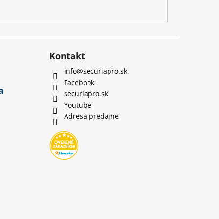
Kontakt
info
@
securiapro.sk
Facebook
a
securiapro.sk
Youtube
Adresa predajne