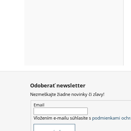
Z
á
Odoberať newsletter
p
Nezmeškajte žiadne novinky či zľavy!
ä
t
Email
i
Vložením e-mailu súhlasíte s
podmienkami ochr
e