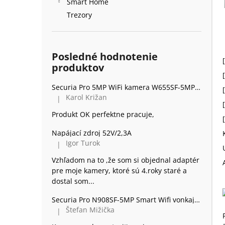
Smart Home
Trezory
Posledné hodnotenie
produktov
Securia Pro 5MP WiFi kamera W655SF-5MP, kov
Karol Križan
|
Hodnotenie produktu je 5 z 5 hviezdičiek.
Produkt OK perfektne pracuje,
Napájací zdroj 52V/2,3A
Igor Turok
|
Hodnotenie produktu je 5 z 5 hviezdičiek.
Vzhľadom na to ,že som si objednal adaptér
pre moje kamery, ktoré sú 4.roky staré a
dostal som...
Securia Pro N908SF-5MP Smart Wifi vonkajšia 360 Kamera Dome, plast
Štefan Mižička
|
Hodnotenie produktu je 2 z 5 hviezdičiek.