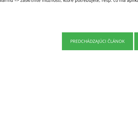
alarmu –> zaškrtnite možnosti, ktoré potrebujete, resp. čo má apliká
PREDCHÁDZAJÚCI ČLÁNOK