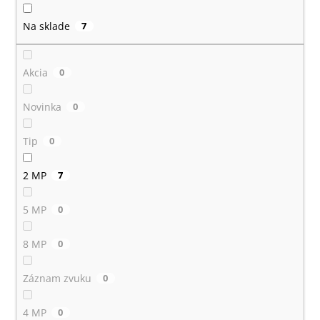
k
č
t
a
Na sklade
7
m
o
e
v
Akcia
0
Novinka
0
Tip
0
2 MP
7
5 MP
0
8 MP
0
Záznam zvuku
0
4 MP
0