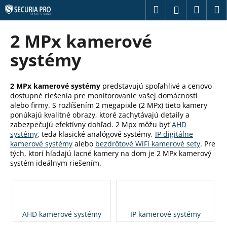
K
Prejsť
Hľadať
Náku
M
Prihláseni
na
o
obsah
Späť
Späť
košík
š
2 MPx kamerové
í
Č
systémy
k
o
p
2 MPx kamerové systémy
predstavujú spoľahlivé a cenovo
o
dostupné riešenia pre monitorovanie vašej domácnosti
t
alebo firmy. S rozlíšením 2 megapixle (2 MPx) tieto kamery
ponúkajú kvalitné obrazy, ktoré zachytávajú detaily a
r
zabezpečujú efektívny dohľad. 2 Mpx môžu byť
AHD
e
systémy
, teda klasické analógové systémy,
IP digitálne
kamerové systémy
alebo
bezdrôtové WiFi kamerové sety
. Pre
b
tých, ktorí hľadajú lacné kamery na dom je 2 MPx kamerový
u
systém ideálnym riešením.
j
e
t
e
AHD kamerové systémy
IP kamerové systémy
n