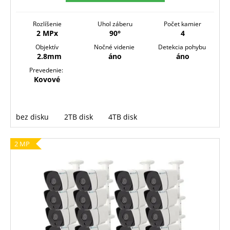
O
Rozlíšenie
Uhol záberu
Počet kamier
2 MPx
90°
4
Objektív
Nočné videnie
Detekcia pohybu
2.8mm
áno
áno
Prevedenie:
Kovové
bez disku
2TB disk
4TB disk
2 MP