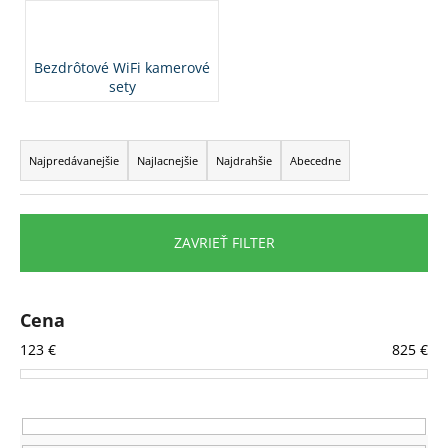
á
j
Bezdrôtové WiFi kamerové
s
sety
ť
?
R
a
Najpredávanejšie
Najlacnejšie
Najdrahšie
Abecedne
d
e
HĽADAŤ
n
ZAVRIEŤ FILTER
i
e
p
O
Cena
d
r
123
€
825
€
p
o
o
d
r
u
ú