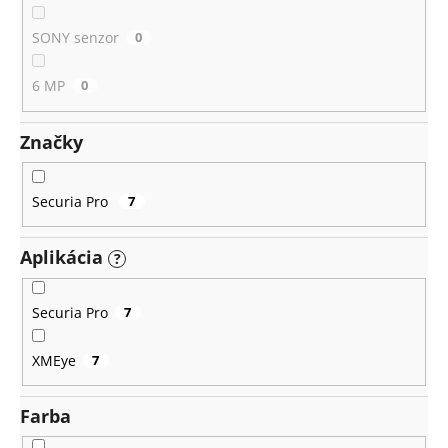
SONY senzor
0
6 MP
0
Značky
Securia Pro
7
Aplikácia
?
Securia Pro
7
XMEye
7
Farba