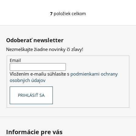
7
položiek celkom
O
v
Z
l
á
á
Odoberať newsletter
d
p
a
Nezmeškajte žiadne novinky či zľavy!
ä
c
t
Email
i
i
e
Vložením e-mailu súhlasíte s
podmienkami ochrany
e
p
osobných údajov
r
v
PRIHLÁSIŤ SA
k
y
v
ý
p
i
Informácie pre vás