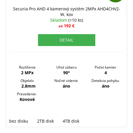
t
o
D
Securia Pro AHD 4 kamerový systém 2MPx AHD4CHV2-
v
W, kov
A
Skladom
(>10 ks)
R
192 €
od
M
DETAIL
O
Rozlíšenie
Uhol záberu
Počet kamier
2 MPx
90°
4
Objektív
Nočné videnie
Detekcia pohybu
2.8mm
áno
áno
Prevedenie:
Kovové
bez disku
2TB disk
4TB disk