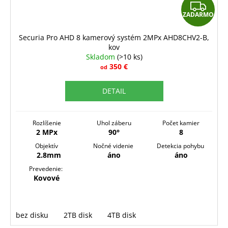
Z
ZADARMO
A
D
Securia Pro AHD 8 kamerový systém 2MPx AHD8CHV2-B,
kov
A
Skladom
(>10 ks)
R
350 €
od
M
DETAIL
O
Rozlíšenie
Uhol záberu
Počet kamier
2 MPx
90°
8
Objektív
Nočné videnie
Detekcia pohybu
2.8mm
áno
áno
Prevedenie:
Kovové
bez disku
2TB disk
4TB disk