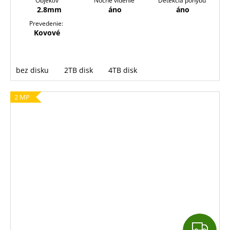
Objektív
Nočné videnie
Detekcia pohybu
2.8mm
áno
áno
Prevedenie:
Kovové
bez disku
2TB disk
4TB disk
2 MP
Z