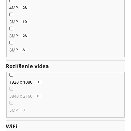
4MP
28
5MP
10
8MP
28
6MP
8
Rozlíšenie videa
1920 x 1080
7
3840 x 2160
0
5MP
0
WiFi