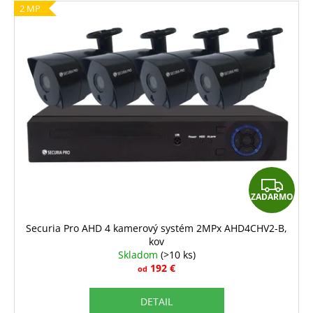
2 MP
Z
ZADARMO
A
D
Securia Pro AHD 4 kamerový systém 2MPx AHD4CHV2-B,
kov
A
Skladom
(>10 ks)
R
192 €
od
M
DETAIL