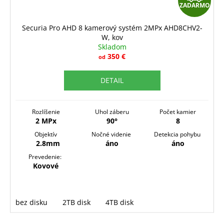
ZADARMO
A
D
Securia Pro AHD 8 kamerový systém 2MPx AHD8CHV2-
W, kov
A
Skladom
R
350 €
od
M
DETAIL
O
Rozlíšenie
Uhol záberu
Počet kamier
2 MPx
90°
8
Objektív
Nočné videnie
Detekcia pohybu
2.8mm
áno
áno
Prevedenie:
Kovové
bez disku
2TB disk
4TB disk