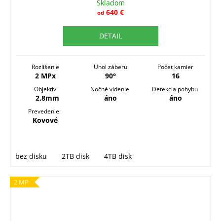
Skladom
R
640 €
od
M
DETAIL
O
Rozlíšenie
Uhol záberu
Počet kamier
2 MPx
90°
16
Objektív
Nočné videnie
Detekcia pohybu
2.8mm
áno
áno
Prevedenie:
Kovové
bez disku
2TB disk
4TB disk
2 MP