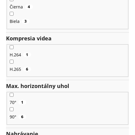
Čierna
4
Biela
3
Kompresia videa
H.264
1
H.265
6
Max. horizontálny uhol
70°
1
90°
6
Nahrávanie