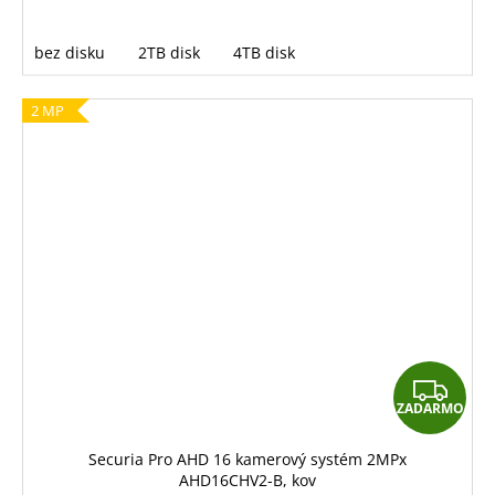
bez disku
2TB disk
4TB disk
2 MP
Z
ZADARMO
A
D
Securia Pro AHD 16 kamerový systém 2MPx
AHD16CHV2-B, kov
A