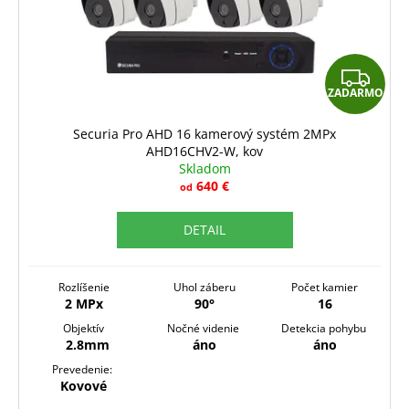
Z
ZADARMO
A
D
Securia Pro AHD 16 kamerový systém 2MPx
AHD16CHV2-W, kov
A
Skladom
R
640 €
od
M
DETAIL
O
Rozlíšenie
Uhol záberu
Počet kamier
2 MPx
90°
16
Objektív
Nočné videnie
Detekcia pohybu
2.8mm
áno
áno
Prevedenie:
Kovové