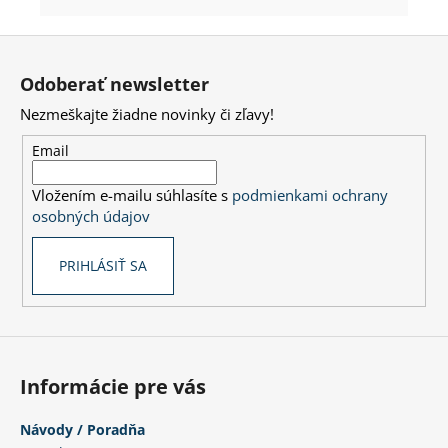
Z
á
Odoberať newsletter
p
Nezmeškajte žiadne novinky či zľavy!
ä
t
Email
i
Vložením e-mailu súhlasíte s
podmienkami ochrany
e
osobných údajov
PRIHLÁSIŤ SA
Informácie pre vás
Návody / Poradňa