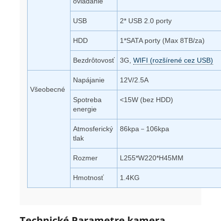
ovládanie
USB
2* USB 2.0 porty
HDD
1*SATA porty (Max 8TB/za)
Bezdrôtovosť
3G,
WIFI (rozšírené cez USB)
Napájanie
12V/2.5A
Všeobecné
Spotreba
<15W (bez HDD)
energie
Atmosferický
86kpa－106kpa
tlak
Rozmer
L255*W220*H45MM
Hmotnosť
1.4KG
Technické Parametre kamera