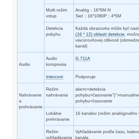
Multi režim
Analóg：16*5M-N
vstup
Sieť：16*1080P；4*5M
Detekcia
Každá obrazovka môže byť nas
pobyhu
(16 * 12) oblastí detekcie
; možn
viacúrovňovej citlivosti (obmedz
kanál)
Audio
G.711A
Audio
kompresia
Intercom
Podporuje
Režim
alarm>detekcia
Nahrávanie
nahrávania
pohybu>časovanie"}">manuálne
a
pohybu>časovanie
prehrávanie
Lokálne
16 kanálov (režim analógového 
prehrávanie
Režim
Vyhľadávanie podľa času, kalend
vyhľadávania
kanála