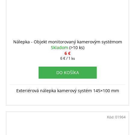
Nálepka - Objekt monitorovaný kamerovým systémom
Skladom
(>10 ks)
6 €
Jednotková
6 € / 1 ks
cena:
DO KOŠÍKA
Exteriérová nálepka kamerový systém 145×100 mm
Kód:
01964