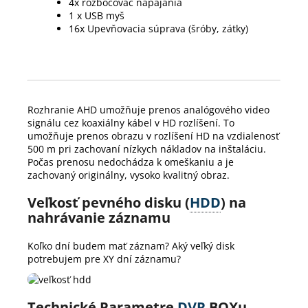
4x rozbočovač napájania
1 x USB myš
16x Upevňovacia súprava (šróby, zátky)
Rozhranie AHD umožňuje prenos analógového video
signálu cez koaxiálny kábel v HD rozlíšení. To
umožňuje prenos obrazu v rozlíšení HD na vzdialenosť
500 m pri zachovaní nízkych nákladov na inštaláciu.
Počas prenosu nedochádza k omeškaniu a je
zachovaný originálny, vysoko kvalitný obraz.
Veľkosť pevného disku (
HDD
) na
nahrávanie záznamu
Koľko dní budem mať záznam? Aký veľký disk
potrebujem pre XY dní záznamu?
Technické Parametre
DVR
BOXu