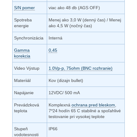
S/N pomer
viac ako 48 db (AGS OFF)
Spotreba
Menej ako 3,0 W (denný čas) / Menej
energie
ako 4,5 W (nočný čas)
Synchronizácia
Interná
Gamma
0,45
korekcia
Video Výstup
1.0Vp-p, 75ohm (BNC rozhranie)
Materiiál
Kov (dizajn bullet)
Napájanie
12VDC/ 500 mA
Prevádzková
Komplexná
ochrana pred bleskom
,
teplota
7*24 hodín 65 C stabilné a spoľahlivé
testovanie pri vysokej teplote
Stupeň
IP66
vodotesnosti