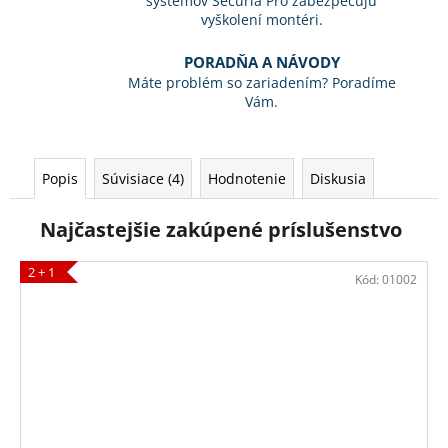
systémov Securia Pro zabezpečujú
vyškolení montéri.
PORADŇA A NÁVODY
Máte problém so zariadením? Poradíme
Vám.
Popis
Súvisiace (4)
Hodnotenie
Diskusia
Najčastejšie zakúpené príslušenstvo
2 + 1
Kód:
01002