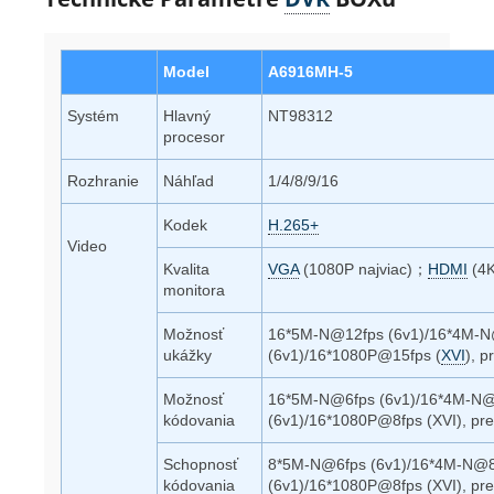
Model
A6916MH-5
Systém
Hlavný
NT98312
procesor
Rozhranie
Náhľad
1/4/8/9/16
Kodek
H.265+
Video
Kvalita
VGA
(1080P najviac)；
HDMI
(4K
monitora
Možnosť
16*5M-N@12fps (6v1)/16*4M-
ukážky
(6v1)/16*1080P@15fps (
XVI
), 
Možnosť
16*5M-N@6fps (6v1)/16*4M-N@
kódovania
(6v1)/16*1080P@8fps (XVI), pr
Schopnosť
8*5M-N@6fps (6v1)/16*4M-N@8
kódovania
(6v1)/16*1080P@8fps (XVI), pr