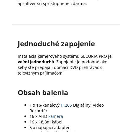
aj softvér sú sprístupnené zdarma.
Jednoduché zapojenie
Inštalácia kamerového systému SECURIA PRO je
veľmi jednoduchá
. Zapojenie je podobné ako
keby ste prepájali domáci DVD prehrávač s
televíznym príjimačom.
Obsah balenia
1 x 16-kanálový
H.265
Digitálnyl Video
Rekordér
16 x AHD
kamera
16 x 18,8m kábel
5 x napájací adaptér