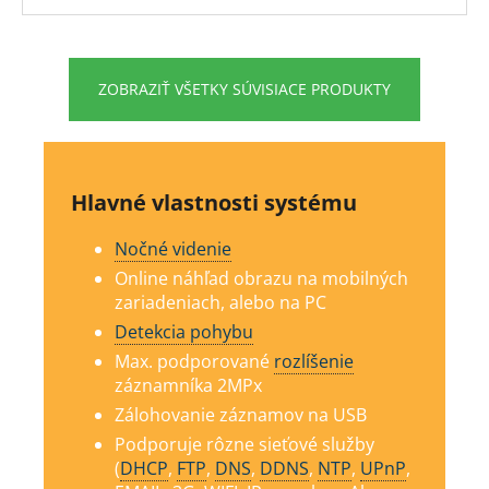
ZOBRAZIŤ VŠETKY SÚVISIACE PRODUKTY
Hlavné vlastnosti systému
Nočné videnie
Online náhľad obrazu na mobilných
zariadeniach, alebo na PC
Detekcia pohybu
Max.
podporované
rozlíšenie
záznamníka 2MPx
Zálohovanie záznamov na USB
Podporuje rôzne sieťové služby
(
DHCP
,
FTP
,
DNS
,
DDNS
,
NTP
,
UPnP
,