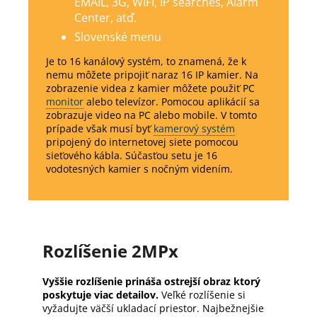
EMAIL, 3G, WIFI, IP searches, Alarm
Center, atď.
Slovenské menu
Je to 16 kanálový systém, to znamená, že k
nemu môžete pripojiť naraz 16 IP kamier. Na
zobrazenie videa z kamier môžete použiť PC
monitor
alebo televízor. Pomocou aplikácií sa
zobrazuje video na PC alebo mobile. V tomto
prípade však musí byť
kamerový systém
pripojený do internetovej siete pomocou
sieťového kábla. Súčasťou setu je 16
vodotesných kamier s nočným videním.
Rozlíšenie 2MPx
Vyššie rozlíšenie prináša ostrejší obraz ktorý
poskytuje viac detailov.
Veľké rozlíšenie si
vyžadujte väčší ukladací priestor. Najbežnejšie