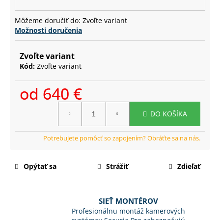
č
a
Môžeme doručiť do:
Zvoľte variant
m
Možnosti doručenia
e
Zvoľte variant
Kód:
Zvoľte variant
od
640 €
Jednotková
DO KOŠÍKA
cena:
Opýtať sa
Strážiť
Zdieľať
SIEŤ MONTÉROV
Profesionálnu montáž kamerových