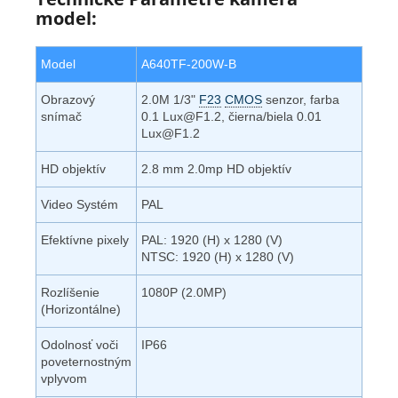
model:
Model
A640TF-200W-B
Obrazový
2.0M 1/3"
F23
CMOS
senzor, farba
snímač
0.1 Lux@F1.2, čierna/biela 0.01
Lux@F1.2
HD objektív
2.8 mm 2.0mp HD objektív
Video Systém
PAL
Efektívne pixely
PAL: 1920 (H) x 1280 (V)
NTSC: 1920 (H) x 1280 (V)
Rozlíšenie
1080P (2.0MP)
(Horizontálne)
Odolnosť voči
IP66
poveternostným
vplyvom