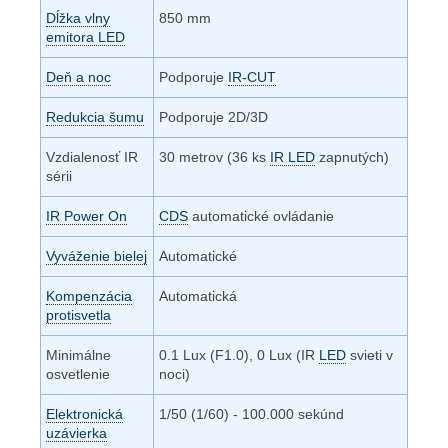
Dĺžka vlny
850 mm
emitora LED
Deň a noc
Podporuje
IR-CUT
Redukcia šumu
Podporuje 2D/3D
Vzdialenosť IR
30 metrov (36 ks
IR LED
zapnutých)
sérii
IR Power On
CDS
automatické ovládanie
Vyváženie bielej
Automatické
Kompenzácia
Automatická
protisvetla
Minimálne
0.1 Lux (F1.0), 0 Lux (IR
LED
svieti v
osvetlenie
noci)
Elektronická
1/50 (1/60) - 100.000 sekúnd
uzávierka