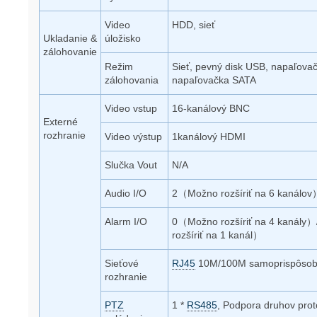
Video
HDD, sieť
Ukladanie &
úložisko
zálohovanie
Režim
Sieť, pevný disk USB, napaľova
zálohovania
napaľovačka SATA
Video vstup
16-kanálový BNC
Externé
rozhranie
Video výstup
1kanálový HDMI
Slučka Vout
N/A
Audio I/O
2（Možno rozšíriť na 6 kanálov
Alarm I/O
0（Možno rozšíriť na 4 kanál
rozšíriť na 1 kanál）
Sieťové
RJ45
10M/100M samoprispôsob
rozhranie
PTZ
1 *
RS485
, Podpora druhov pro