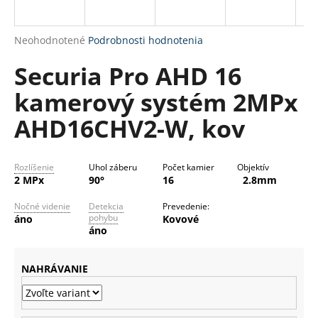
R
á
M
j
Priemerné
Neohodnotené
Podrobnosti hodnotenia
s
O
hodnotenie
Securia Pro AHD 16
produktu
ť
je
?
kamerový systém 2MPx
0,0
z
AHD16CHV2-W, kov
5
hviezdičiek.
HĽADAŤ
Rozlíšenie
Uhol záberu
Počet kamier
Objektív
2 MPx
90°
16
2.8mm
Nočné videnie
Detekcia
Prevedenie:
pohybu
áno
Kovové
O
áno
d
p
NAHRÁVANIE
o
r
ú