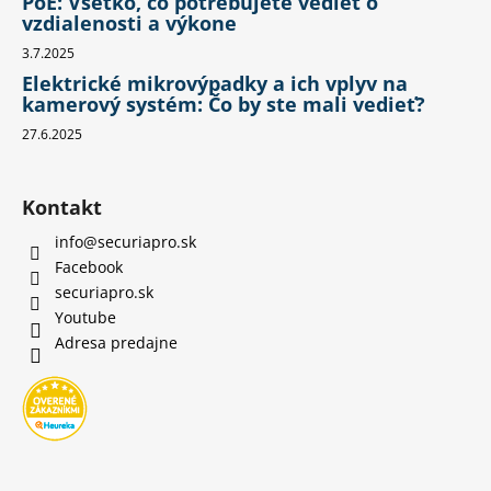
PoE: Všetko, čo potrebujete vedieť o
vzdialenosti a výkone
3.7.2025
Elektrické mikrovýpadky a ich vplyv na
kamerový systém: Čo by ste mali vedieť?
27.6.2025
Kontakt
info
@
securiapro.sk
Facebook
securiapro.sk
Youtube
Adresa predajne