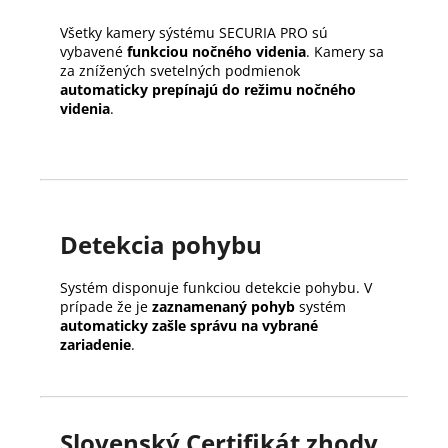
Všetky kamery sýstému SECURIA PRO sú
vybavené
funkciou nočného videnia
. Kamery sa
za znížených svetelných podmienok
automaticky prepínajú do režimu nočného
videnia
.
Detekcia pohybu
Systém disponuje funkciou detekcie pohybu. V
prípade že je
zaznamenaný pohyb
systém
automaticky zašle správu na vybrané
zariadenie
.
Slovenský Certifikát zhody