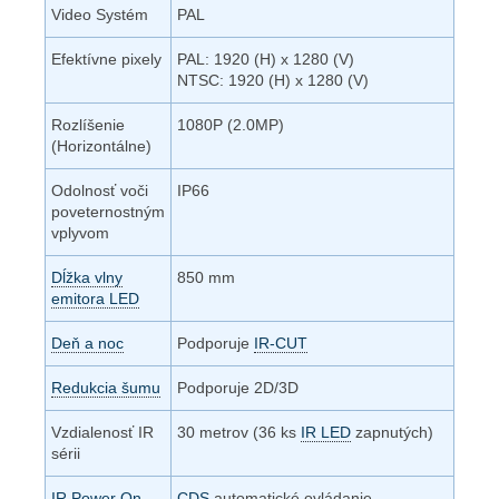
Video Systém
PAL
Efektívne pixely
PAL: 1920 (H) x 1280 (V)
NTSC: 1920 (H) x 1280 (V)
Rozlíšenie
1080P (2.0MP)
(Horizontálne)
Odolnosť voči
IP66
poveternostným
vplyvom
Dĺžka vlny
850 mm
emitora LED
Deň a noc
Podporuje
IR-CUT
Redukcia šumu
Podporuje 2D/3D
Vzdialenosť IR
30 metrov (36 ks
IR LED
zapnutých)
sérii
IR Power On
CDS
automatické ovládanie