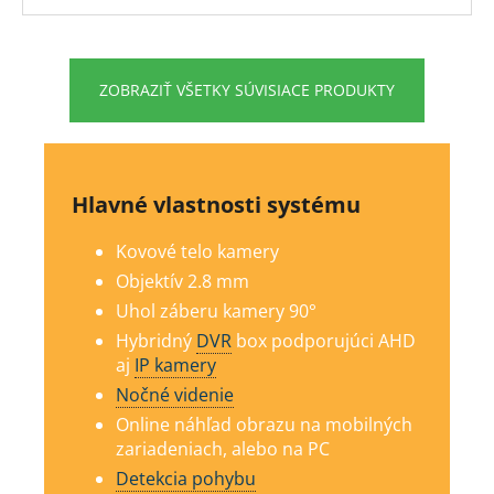
ZOBRAZIŤ VŠETKY SÚVISIACE PRODUKTY
Hlavné vlastnosti systému
Kovové telo kamery
Objektív 2.8 mm
Uhol záberu kamery 90°
Hybridný
DVR
box podporujúci AHD
aj
IP kamery
Nočné videnie
Online náhľad obrazu na mobilných
zariadeniach, alebo na PC
Detekcia pohybu