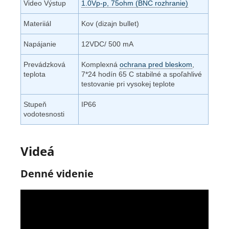
Video Výstup
1.0Vp-p, 75ohm (BNC rozhranie)
Materiiál
Kov (dizajn bullet)
Napájanie
12VDC/ 500 mA
Prevádzková
Komplexná
ochrana pred bleskom
,
teplota
7*24 hodín 65 C stabilné a spoľahlivé
testovanie pri vysokej teplote
Stupeň
IP66
vodotesnosti
Videá
Denné videnie