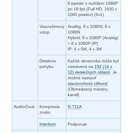
8 kamier v rozlíšení 1080P
pri 18 fps (Full HD, 1920 x
1080 pixelov) (6v1)
Viacrežimový
Analóg: 8 x 1080N; 8 x
vstup
1080N
Hybrid: 8 x 1080P (Analóg)
+ 8 x 1080P (IP)
IP: 4 x 5M, 4 x 3M
Detekcia
Každá obrazovka môže byť
pohybu
nastavená na
192 (16 x
12) detekčných oblastí
. Je
možné nastaviť
viacúrovňovú citlivosť
(Obmedzený miestny
kanál)
Audio/Zvuk
Kompresia
G.711A
zvuku
Interkom
Podporuje