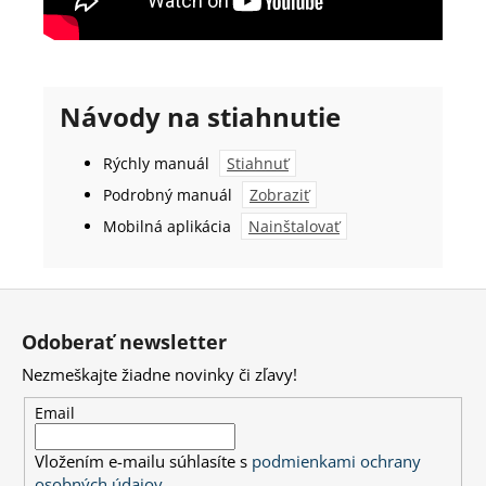
Návody na stiahnutie
Rýchly manuál
Stiahnuť
Podrobný manuál
Zobraziť
Mobilná aplikácia
Nainštalovať
Z
á
Odoberať newsletter
p
Nezmeškajte žiadne novinky či zľavy!
ä
t
Email
i
Vložením e-mailu súhlasíte s
podmienkami ochrany
e
osobných údajov