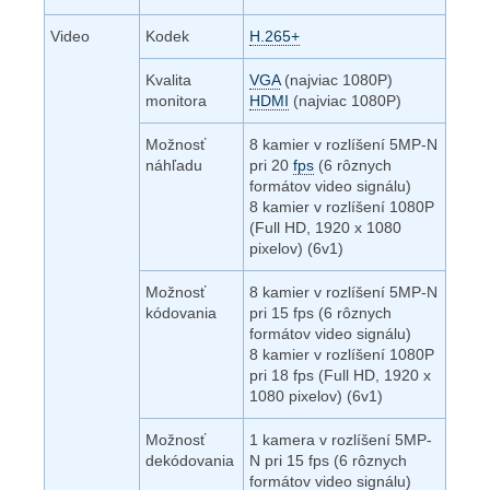
Video
Kodek
H.265+
Kvalita
VGA
(najviac 1080P)
monitora
HDMI
(najviac 1080P)
Možnosť
8 kamier v rozlíšení 5MP-N
náhľadu
pri 20
fps
(6 rôznych
formátov video signálu)
8 kamier v rozlíšení 1080P
(Full HD, 1920 x 1080
pixelov) (6v1)
Možnosť
8 kamier v rozlíšení 5MP-N
kódovania
pri 15 fps (6 rôznych
formátov video signálu)
8 kamier v rozlíšení 1080P
pri 18 fps (Full HD, 1920 x
1080 pixelov) (6v1)
Možnosť
1 kamera v rozlíšení 5MP-
dekódovania
N pri 15 fps (6 rôznych
formátov video signálu)