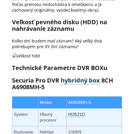
Počas prenosu nedochádza k omeškaniu a je
zachovaný originálny, vysoko kvalitný obraz.
Veľkosť pevného disku (HDD) na
nahrávanie záznamu
Koľko dní budem mať záznam? Aký veľký disk
potrebujem pre XY dní záznamu?
Technické Parametre DVR BOXu
Securia Pro DVR
hybridný box
8CH
A6908MH-5
Model
A6908MH-5
Systém
Hlavný
HI3521D
procesor
Rozhranie
Náhľad
1/4/8/9