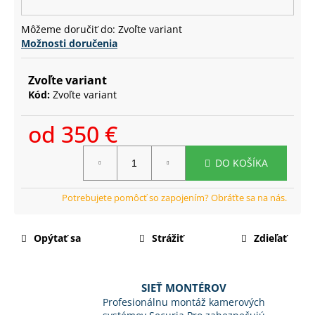
č
a
Môžeme doručiť do:
Zvoľte variant
m
Možnosti doručenia
e
Zvoľte variant
Kód:
Zvoľte variant
od
350 €
Jednotková
DO KOŠÍKA
cena:
Opýtať sa
Strážiť
Zdieľať
SIEŤ MONTÉROV
Profesionálnu montáž kamerových