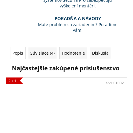
systémov Securia Pro zabezpečujú
vyškolení montéri.
PORADŇA A NÁVODY
Máte problém so zariadením? Poradíme
Vám.
Popis
Súvisiace (4)
Hodnotenie
Diskusia
Najčastejšie zakúpené príslušenstvo
2 + 1
Kód:
01002