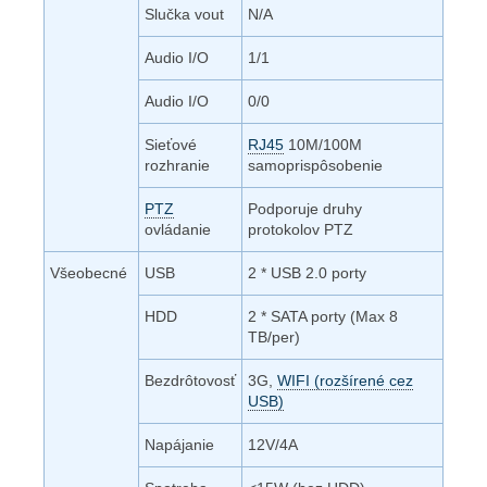
Slučka vout
N/A
Audio I/O
1/1
Audio I/O
0/0
Sieťové
RJ45
10M/100M
rozhranie
samoprispôsobenie
PTZ
Podporuje druhy
ovládanie
protokolov PTZ
Všeobecné
USB
2 * USB 2.0 porty
HDD
2 * SATA porty (Max 8
TB/per)
Bezdrôtovosť
3G,
WIFI (rozšírené cez
USB)
Napájanie
12V/4A