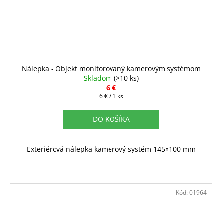
Nálepka - Objekt monitorovaný kamerovým systémom
Skladom
(>10 ks)
6 €
Jednotková
6 € / 1 ks
cena:
DO KOŠÍKA
Exteriérová nálepka kamerový systém 145×100 mm
Kód:
01964