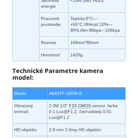
Spotreba
<15W (bez HDD)
energie
Pracovné
Teplota:0°C—
prostredie
+55°C,Vlhkosť:10%—
90%,Atm:86kpa—106kpa
Rozmer
168mm*80mm
Hmotnosť
1420g
Technické Parametre kamera
model:
Model
A640TF-200W-B
Obrazový
2.0M 1/3"
F23
CMOS
senzor, farba
snímač
0.1 Lux@F1.2, čierna/biela 0.01
Lux@F1.2
HD objektív
2.8 mm 2.0mp HD objektív