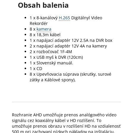
Obsah balenia
1 x 8-kanálový
H.265
Digitálnyl Video
Rekordér
8 x
kamera
8 x 18,3m kábel
1 x napájací adaptér 12V 2.5A na DVR box
2 x napájací adaptér 12V 4A na kamery
2 x rozbočovač 1F-4M
1 x USB myš k DVR (120cm)
1 x Slovenský manuál.
1 x CD
8 x Upevňovacia súprava (skrutky, surové
zátky a Káblové spony),
Rozhranie AHD umožňuje prenos analógového video
signálu cez koaxiálny kábel v HD rozlíšení. To
umožňuje prenos obrazu v rozlíšení HD na vzdialenosť
500 m pri zachovaní nízkych nákladov na inštaláciu.