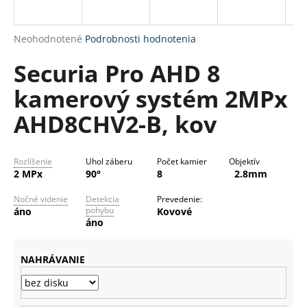
R
á
M
j
Priemerné
Neohodnotené
Podrobnosti hodnotenia
s
O
hodnotenie
Securia Pro AHD 8
produktu
ť
je
?
kamerový systém 2MPx
0,0
z
AHD8CHV2-B, kov
5
hviezdičiek.
HĽADAŤ
Rozlíšenie
Uhol záberu
Počet kamier
Objektív
2 MPx
90°
8
2.8mm
Nočné videnie
Detekcia
Prevedenie:
pohybu
áno
Kovové
O
áno
d
p
NAHRÁVANIE
o
r
ú