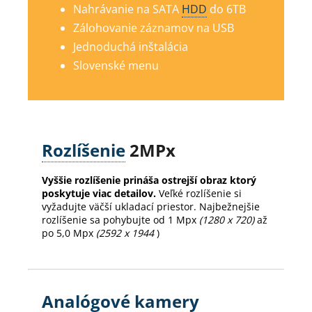
Nahrávanie na SATA
HDD
do 6TB
Zálohovanie záznamov na USB
Jednoduchá inštalácia
Slovenské menu
Rozlíšenie
2MPx
Vyššie rozlíšenie prináša ostrejší obraz ktorý
poskytuje viac detailov.
Veľké rozlíšenie si
vyžadujte väčší ukladací priestor. Najbežnejšie
rozlíšenie sa pohybujte od 1 Mpx
(1280 x 720)
až
po 5,0 Mpx
(2592 x 1944
)
Analógové kamery