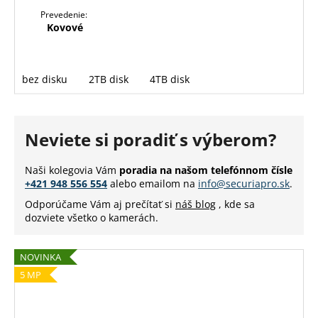
Prevedenie:
Kovové
bez disku
2TB disk
4TB disk
Neviete si poradiť s výberom?
Naši kolegovia Vám
poradia na našom telefónnom čísle
+421 948 556 554
alebo emailom na
info@securiapro.sk
.
Odporúčame Vám aj prečítať si
náš blog
, kde sa
dozviete všetko o kamerách.
NOVINKA
5 MP