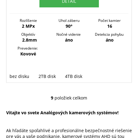
DETAIL
O
Rozlíšenie
Uhol záberu
Počet kamier
2 MPx
90°
16
Objektív
Nočné videnie
Detekcia pohybu
2.8mm
áno
áno
Prevedenie:
Kovové
bez disku
2TB disk
4TB disk
9
položiek celkom
O
v
Vitajte vo svete Analógových kamerových systémov!
l
á
d
Ak hľadáte spoľahlivé a profesionálne bezpečnostné riešenie
a
pre vás a vaše podnikanie, kamerové systémy AHD sú tou