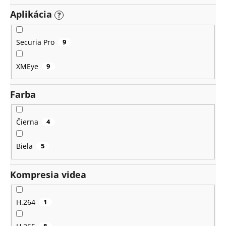
Aplikácia
?
Securia Pro
9
XMEye
9
Farba
Čierna
4
Biela
5
Kompresia videa
H.264
1
8