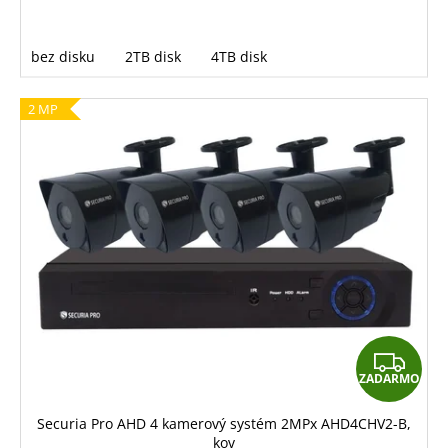
bez disku
2TB disk
4TB disk
2 MP
Z
ZADARMO
A
D
Securia Pro AHD 4 kamerový systém 2MPx AHD4CHV2-B,
kov