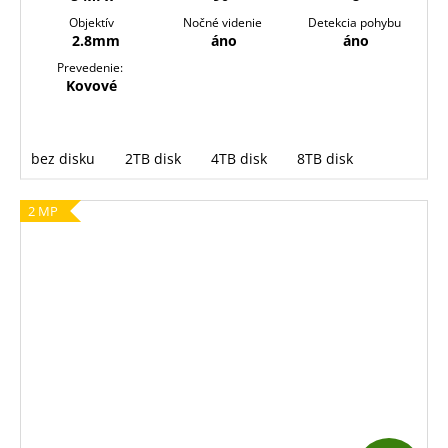
Objektív
Nočné videnie
Detekcia pohybu
2.8mm
áno
áno
Prevedenie:
Kovové
bez disku
2TB disk
4TB disk
8TB disk
2 MP