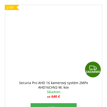
2 MP
Z
ZADARMO
A
D
Securia Pro AHD 16 kamerový systém 2MPx
AHD16CHV2-W, kov
A
Skladom
R
640 €
od
M