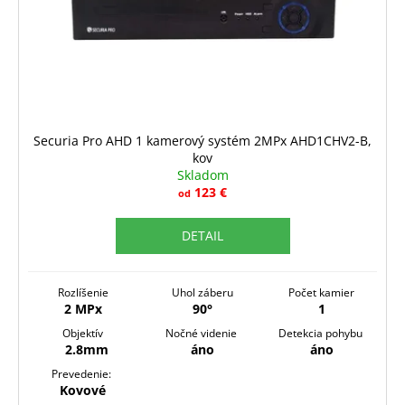
o
d
u
k
t
o
Securia Pro AHD 1 kamerový systém 2MPx AHD1CHV2-B,
v
kov
Skladom
123 €
od
DETAIL
Rozlíšenie
Uhol záberu
Počet kamier
2 MPx
90°
1
Objektív
Nočné videnie
Detekcia pohybu
2.8mm
áno
áno
Prevedenie:
Kovové