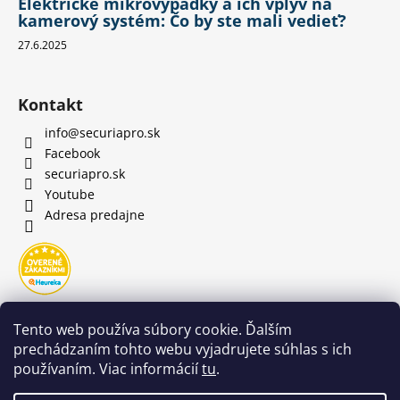
Elektrické mikrovýpadky a ich vplyv na
kamerový systém: Čo by ste mali vedieť?
27.6.2025
Kontakt
info
@
securiapro.sk
Facebook
securiapro.sk
Youtube
Adresa predajne
Tento web používa súbory cookie. Ďalším
prechádzaním tohto webu vyjadrujete súhlas s ich
používaním. Viac informácií
tu
.