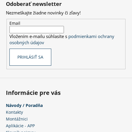
á
Odoberať newsletter
p
Nezmeškajte žiadne novinky či zľavy!
ä
t
Email
i
Vložením e-mailu súhlasíte s
podmienkami ochrany
e
osobných údajov
PRIHLÁSIŤ SA
Informácie pre vás
Návody / Poradňa
Kontakty
Montážnici
Aplikácie - APP