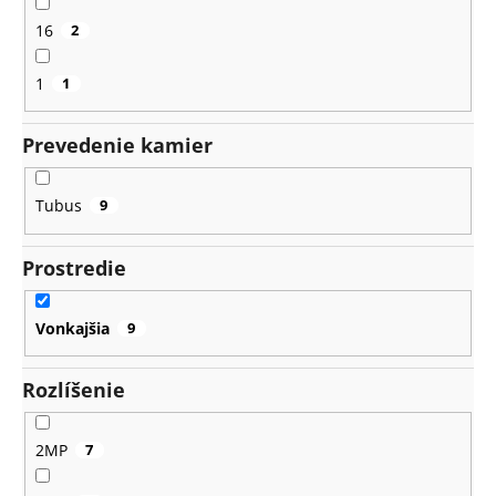
16
2
1
1
Prevedenie kamier
Tubus
9
Prostredie
Vonkajšia
9
Rozlíšenie
2MP
7