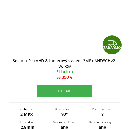
Z
ZADARMO
A
D
Securia Pro AHD 8 kamerový systém 2MPx AHD8CHV2-
W, kov
A
Skladom
R
350 €
od
M
DETAIL
O
Rozlíšenie
Uhol záberu
Počet kamier
2 MPx
90°
8
Objektív
Nočné videnie
Detekcia pohybu
2.8mm
áno
áno