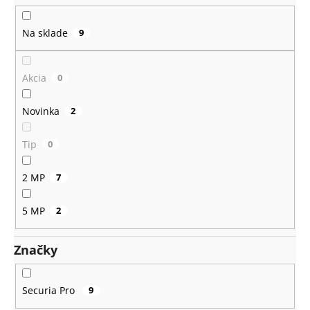
k
t
Na sklade
9
o
v
Akcia
0
Novinka
2
Tip
0
2 MP
7
5 MP
2
Značky
Securia Pro
9