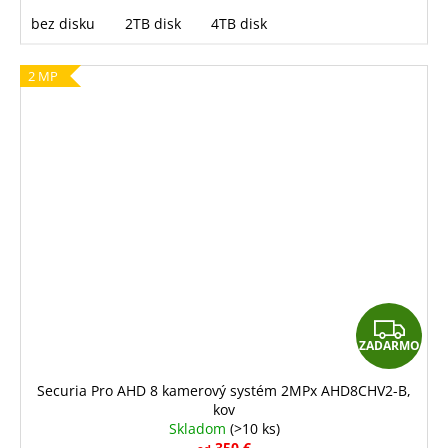
bez disku
2TB disk
4TB disk
2 MP
Z
ZADARMO
A
D
Securia Pro AHD 8 kamerový systém 2MPx AHD8CHV2-B,
kov
A
Skladom
(>10 ks)
350 €