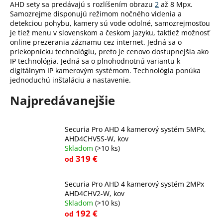
AHD sety sa predávajú s rozlíšením obrazu
2
až 8 Mpx.
á
Samozrejme disponujú režimom nočného videnia a
j
detekciou pohybu, kamery sú vode odolné, samozrejmosťou
je tiež menu v slovenskom a českom jazyku, taktiež možnosť
s
online prezerania záznamu cez internet. Jedná sa o
ť
priekopnícku technológiu, preto je cenovo dostupnejšia ako
IP technológia. Jedná sa o plnohodnotnú variantu k
?
digitálnym IP kamerovým systémom. Technológia ponúka
jednoduchú inštaláciu a nastavenie.
Najpredávanejšie
HĽADAŤ
Securia Pro AHD 4 kamerový systém 5MPx,
AHD4CHV5S-W, kov
Skladom
(>10 ks)
O
319 €
od
d
p
Securia Pro AHD 4 kamerový systém 2MPx
o
AHD4CHV2-W, kov
r
Skladom
(>10 ks)
ú
192 €
od