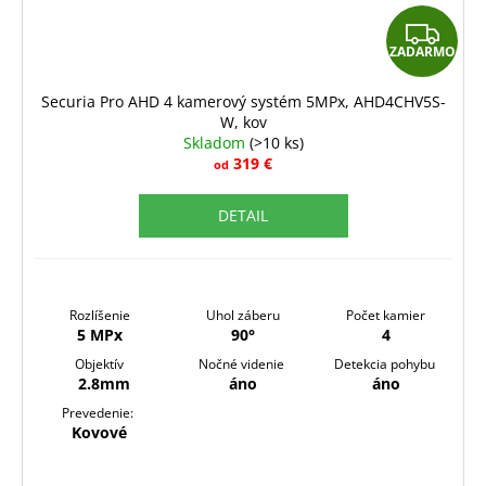
Z
ZADARMO
A
D
Securia Pro AHD 4 kamerový systém 5MPx, AHD4CHV5S-
W, kov
A
Skladom
(>10 ks)
R
319 €
od
M
DETAIL
O
Rozlíšenie
Uhol záberu
Počet kamier
5 MPx
90°
4
Objektív
Nočné videnie
Detekcia pohybu
2.8mm
áno
áno
Prevedenie:
Kovové