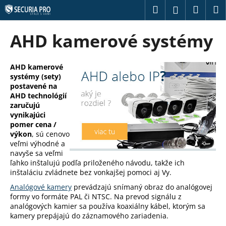
K
Prejsť
Hľadať
Náku
M
Prihláseni
na
o
obsah
Späť
Späť
košík
š
AHD kamerové systémy
í
Č
k
o
AHD kamerové
systémy (sety)
p
postavené na
o
AHD technológií
t
zaručujú
vynikajúci
r
pomer cena /
e
výkon
, sú cenovo
veľmi výhodné a
b
navyše sa veľmi
u
ľahko inštalujú podľa priloženého návodu, takže ich
j
inštaláciu zvládnete bez vonkajšej pomoci aj Vy.
e
Analógové kamery
prevádzajú snímaný obraz do analógovej
t
formy vo formáte PAL či NTSC. Na prevod signálu z
analógových kamier sa používa koaxiálny kábel, ktorým sa
e
kamery prepájajú do záznamového zariadenia.
n