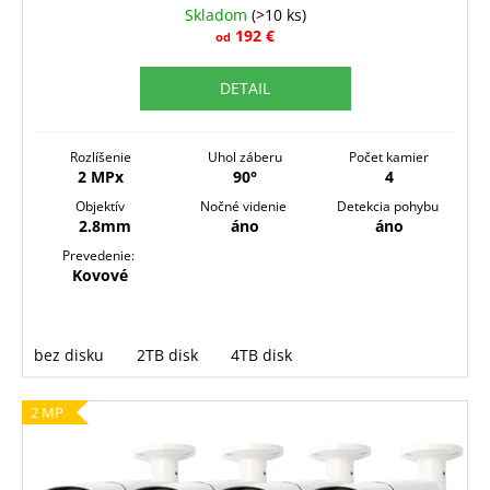
A
Skladom
(>10 ks)
R
192 €
od
M
DETAIL
O
Rozlíšenie
Uhol záberu
Počet kamier
2 MPx
90°
4
Objektív
Nočné videnie
Detekcia pohybu
2.8mm
áno
áno
Prevedenie:
Kovové
bez disku
2TB disk
4TB disk
2 MP