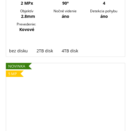
2 MPx
90°
4
Objektív
Nočné videnie
Detekcia pohybu
2.8mm
áno
áno
Prevedenie:
Kovové
bez disku
2TB disk
4TB disk
NOVINKA
5 MP