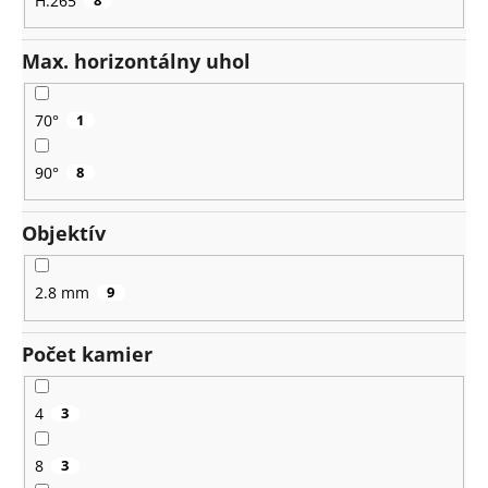
H.265
Max. horizontálny uhol
70°
1
90°
8
Objektív
2.8 mm
9
Počet kamier
4
3
8
3