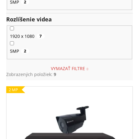
5MP
2
Rozlíšenie videa
1920 x 1080
7
5MP
2
VYMAZAŤ FILTRE
Zobrazených položiek:
9
V
2 MP
ý
p
i
s
p
r