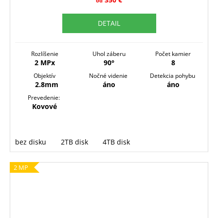
R
od
M
DETAIL
O
Rozlíšenie
Uhol záberu
Počet kamier
2 MPx
90°
8
Objektív
Nočné videnie
Detekcia pohybu
2.8mm
áno
áno
Prevedenie:
Kovové
bez disku
2TB disk
4TB disk
2 MP