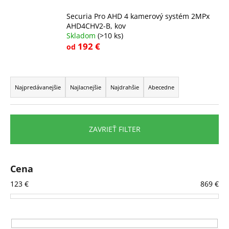
č
a
Securia Pro AHD 4 kamerový systém 2MPx
m
AHD4CHV2-B, kov
e
Skladom
(>10 ks)
192 €
od
R
a
Najpredávanejšie
Najlacnejšie
Najdrahšie
Abecedne
d
e
n
ZAVRIEŤ FILTER
i
e
p
Cena
r
123
€
869
€
o
d
u