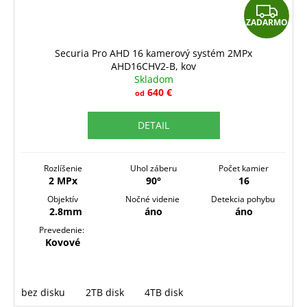
Z
ZADARMO
A
D
Securia Pro AHD 16 kamerový systém 2MPx
AHD16CHV2-B, kov
A
Skladom
R
640 €
od
M
DETAIL
O
Rozlíšenie
Uhol záberu
Počet kamier
2 MPx
90°
16
Objektív
Nočné videnie
Detekcia pohybu
2.8mm
áno
áno
Prevedenie:
Kovové
bez disku
2TB disk
4TB disk