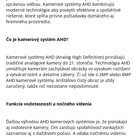
c
správnou voľbou. Kamerové systémy AHD kombinujú
i
moderné technológie aby poskytli efektívne a spoľahlivé
e
riešenie, ktoré spĺňa prísne požiadavky domáceho aj
firemného prostredia.
p
r
v
Čo je kamerový systém AHD?
k
y
v
Kamerové systémy AHD (Analog High Definition) prinášajú
ý
tradičné analógové kamery do 21. storočia. Technológia AHD
umožňuje kamerám zachytávať obrázky vo vysokom rozlíšení
p
a vytvárať ostré a detailné zábery. Či už ide o 2MP alebo 8MP
i
AHD kamerové systémy, krištáľovo čistý obraz je vždy
s
zaručený, takže nič nezostane nepovšimnuté.
u
Funkcie vodotesnosti a nočného videnia
Ďalšou výhodou AHD kamerových systémov je, že ponúkajú
aj vodotesné kamery, čím zaisťujú spoľahlivosť vonkajších
záznamov aj v daždivom počasí. A vďaka nočnému videniu