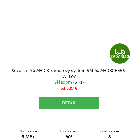
Z
ZADARMO
A
D
Securia Pro AHD 8 kamerový systém 5MPx, AHD8CHV5S-
W, kov
A
Skladom
(6 ks)
R
539 €
od
M
DETAIL
O
Rozlíšenie
Uhol záberu
Počet kamier
5 MPx
90°
8