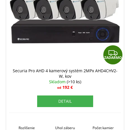
Z
ZADARMO
A
D
Securia Pro AHD 4 kamerový systém 2MPx AHD4CHV2-
W, kov
A
Skladom
(>10 ks)
R
192 €
od
M
DETAIL
O
Rozlíšenie
Uhol záberu
Počet kamier