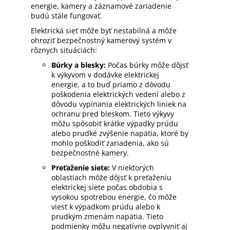
energie, kamery a záznamové zariadenie
budú stále fungovať.
Elektrická sieť môže byť nestabilná a môže
ohroziť bezpečnostný kamerový systém v
rôznych situáciách:
Búrky a blesky:
Počas búrky môže dôjsť
k výkyvom v dodávke elektrickej
energie, a to buď priamo z dôvodu
poškodenia elektrických vedení alebo z
dôvodu vypínania elektrických liniek na
ochranu pred bleskom. Tieto výkyvy
môžu spôsobiť krátke výpadky prúdu
alebo prudké zvýšenie napätia, ktoré by
mohlo poškodiť zariadenia, ako sú
bezpečnostné kamery.
Preťaženie siete:
V niektorých
oblastiach môže dôjsť k preťaženiu
elektrickej siete počas obdobia s
vysokou spotrebou energie, čo môže
viesť k výpadkom prúdu alebo k
prudkým zmenám napätia. Tieto
podmienky môžu negatívne ovplyvniť aj