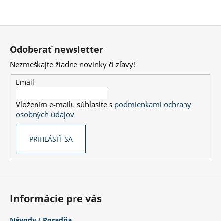
Z
á
Odoberať newsletter
p
Nezmeškajte žiadne novinky či zľavy!
ä
t
Email
i
Vložením e-mailu súhlasíte s
podmienkami ochrany
e
osobných údajov
PRIHLÁSIŤ SA
Informácie pre vás
Návody / Poradňa