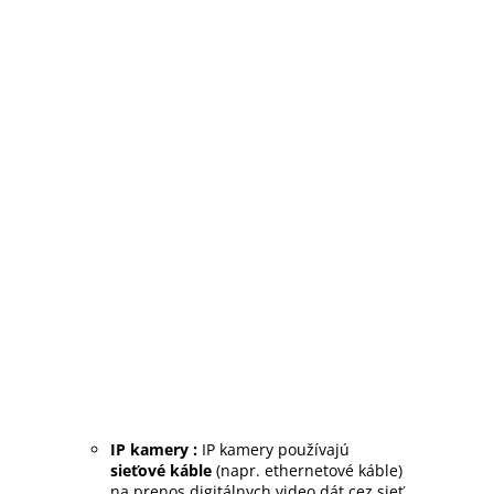
IP kamery :
IP kamery používajú
sieťové káble
(napr. ethernetové káble)
na prenos digitálnych video dát cez sieť