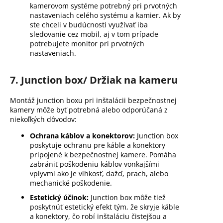
kamerovom systéme potrebný pri prvotných
nastaveniach celého systému a kamier. Ak by
ste chceli v budúcnosti využívať iba
sledovanie cez mobil, aj v tom prípade
potrebujete monitor pri prvotných
nastaveniach.
7. Junction box/ Držiak na kameru
Montáž junction boxu pri inštalácii bezpečnostnej
kamery môže byť potrebná alebo odporúčaná z
niekoľkých dôvodov:
Ochrana káblov a konektorov:
Junction box
poskytuje ochranu pre káble a konektory
pripojené k bezpečnostnej kamere. Pomáha
zabrániť poškodeniu káblov vonkajšími
vplyvmi ako je vlhkosť, dažď, prach, alebo
mechanické poškodenie.
Estetický účinok:
Junction box môže tiež
poskytnúť estetický efekt tým, že skryje káble
a konektory, čo robí inštaláciu čistejšou a