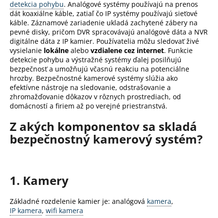
detekcia pohybu
. Analógové systémy používajú na prenos
á
dát koaxiálne káble, zatiaľ čo IP systémy používajú sieťové
j
káble. Záznamové zariadenie ukladá zachytené zábery na
pevné disky, pričom DVR spracovávajú analógové dáta a NVR
s
digitálne dáta z IP kamier. Používatelia môžu sledovať živé
ť
vysielanie
lokálne
alebo
vzdialene cez internet
. Funkcie
?
detekcie pohybu a výstražné systémy ďalej posilňujú
bezpečnosť a umožňujú včasnú reakciu na potenciálne
hrozby. Bezpečnostné kamerové systémy slúžia ako
efektívne nástroje na sledovanie, odstrašovanie a
zhromažďovanie dôkazov v rôznych prostrediach, od
domácností a firiem až po verejné priestranstvá.
HĽADAŤ
Z akých komponentov sa skladá
bezpečnostný kamerový systém?
O
d
p
1. Kamery
o
r
Základné rozdelenie kamier je: analógová
kamera
,
ú
IP kamera
,
wifi kamera