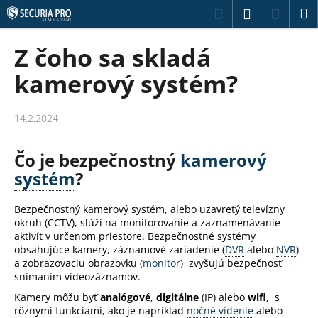
K
Prejsť
Hľadať
Náku
M
Prihláseni
na
o
obsah
Späť
Späť
košík
š
Z čoho sa skladá
í
Č
kamerový systém?
k
o
p
14.2.2024
o
t
Čo je bezpečnostný
kamerový
r
systém
?
e
b
Bezpečnostný kamerový systém, alebo uzavretý televízny
u
okruh (CCTV), slúži na monitorovanie a zaznamenávanie
aktivít v určenom priestore. Bezpečnostné systémy
j
obsahujúce kamery, záznamové zariadenie (
DVR
alebo
NVR
)
e
a zobrazovaciu obrazovku (
monitor
) zvyšujú bezpečnosť
t
snímaním videozáznamov.
e
Kamery môžu byť
analógové
,
digitálne
(IP) alebo
wifi
, s
rôznymi funkciami, ako je napríklad
nočné videnie
alebo
n