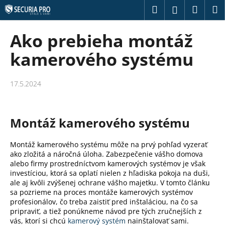
K
Prejsť
Hľadať
Náku
M
Prihláseni
na
o
obsah
Späť
Späť
košík
š
Ako prebieha montáž
í
Č
kamerového systému
k
o
p
17.5.2024
o
t
r
Montáž kamerového systému
e
b
Montáž kamerového systému môže na prvý pohľad vyzerať
ako zložitá a náročná úloha.
Zabezpečenie vášho domova
u
alebo firmy prostredníctvom kamerových systémov je však
j
investíciou, ktorá sa oplatí nielen z hľadiska pokoja na duši,
e
ale aj kvôli zvýšenej ochrane vášho majetku.
V tomto článku
sa pozrieme na proces montáže kamerových systémov
t
profesionálov, čo treba zaistiť pred inštaláciou, na čo sa
e
pripraviť, a tiež ponúkneme návod pre tých zručnejších z
vás, ktorí si chcú
kamerový systém
nainštalovať sami.
n