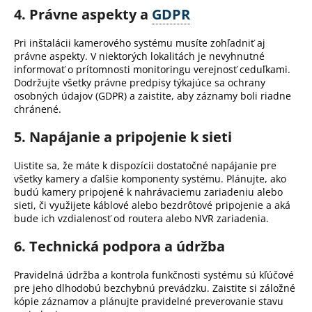
4. Právne aspekty a
GDPR
Pri inštalácii kamerového systému musíte zohľadniť aj
právne aspekty.
V niektorých lokalitách je nevyhnutné
informovať o prítomnosti monitoringu verejnosť ceduľkami.
Dodržujte všetky právne predpisy týkajúce sa ochrany
osobných údajov (GDPR) a zaistite, aby záznamy boli riadne
chránené.
5. Napájanie a pripojenie k sieti
Uistite sa, že máte k dispozícii dostatočné napájanie pre
všetky kamery a ďalšie komponenty systému.
Plánujte, ako
budú kamery pripojené k nahrávaciemu zariadeniu alebo
sieti, či využijete káblové alebo bezdrôtové pripojenie a aká
bude ich vzdialenosť od routera alebo NVR zariadenia.
6. Technická podpora a údržba
Pravidelná údržba a kontrola funkčnosti systému sú kľúčové
pre jeho dlhodobú bezchybnú prevádzku.
Zaistite si záložné
kópie záznamov a plánujte pravidelné preverovanie stavu