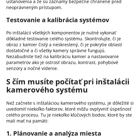
ustanovenia a že sú záznamy bezpečne chránené pred
neoprávneným prístupom.
Testovanie a kalibrácia systémov
Po inštalácii všetkých komponentov je nutné vykonať
dôkladné testovanie celého systému.
Skontrolujte, či je
obraz z kamier čistý a neskreslený, či je pokrytie oblasti
dostatočné a či všetky kamery správne fungujú.
Nezabudnite tiež na kalibráciu kamier a nastavovanie
parametrov ako je ostrosť obrazu, kontrast, pohybové
senzory a nočné videnie.
S čím musíte počítať pri inštalácii
kamerového systému
Než začnete s inštaláciou kamerového systému, je dôležité si
uvedomiť niekoľko faktorov, ktoré môžu ovplyvniť úspešnosť
celého procesu.
Tu je niekoľko kľúčových bodov, ktoré by ste
mali mať na pamäti:
1. Plánovanie a analýza miesta