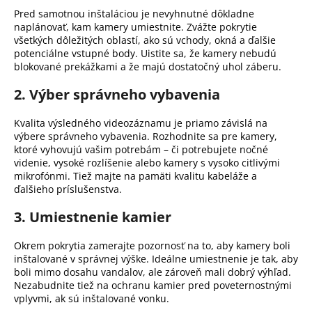
Pred samotnou inštaláciou je nevyhnutné dôkladne
naplánovať, kam kamery umiestnite.
Zvážte pokrytie
všetkých dôležitých oblastí, ako sú vchody, okná a ďalšie
potenciálne vstupné body.
Uistite sa, že kamery nebudú
blokované prekážkami a že majú dostatočný uhol záberu.
2. Výber správneho vybavenia
Kvalita výsledného videozáznamu je priamo závislá na
výbere správneho vybavenia.
Rozhodnite sa pre kamery,
ktoré vyhovujú vašim potrebám – či potrebujete nočné
videnie, vysoké rozlíšenie alebo kamery s vysoko citlivými
mikrofónmi.
Tiež majte na pamäti kvalitu kabeláže a
ďalšieho príslušenstva.
3. Umiestnenie kamier
Okrem pokrytia zamerajte pozornosť na to, aby kamery boli
inštalované v správnej výške.
Ideálne umiestnenie je tak, aby
boli mimo dosahu vandalov, ale zároveň mali dobrý výhľad.
Nezabudnite tiež na ochranu kamier pred poveternostnými
vplyvmi, ak sú inštalované vonku.