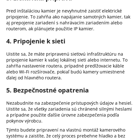
Pred inštaláciou kamier je nevyhnutné zaistiť elektrické
pripojenie.
To zahŕňa ako napájanie samotných kamier, tak
aj prepojenie zariadení s nahrávacím zariadením alebo
routerom, ak plánujete použitie IP kamier.
4. Pripojenie k sieti
Uistite sa, že máte pripravenú sieťovú infraštruktúru na
pripojenie kamier k vašej lokálnej sieti alebo internetu.
To
zahŕňa nastavenie routera, prípadné predlžovacie káble
alebo Wi-Fi rozšírovače, pokiaľ budú kamery umiestnené
ďalej od hlavného routera.
5. Bezpečnostné opatrenia
Nezabudnite na zabezpečenie prístupových údajov a hesiel.
Uistite sa, že všetky zariadenia sú chránené silnými heslami
a prípadne použite ďalšie úrovne zabezpečenia podľa
pokynov výrobcu.
Týmto budete pripravení na vlastnú montáž kamerového
systému a zaistíte, že celý proces prebehne hladko a bez