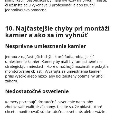
komplikácií.
Bezpečnosť by mala byť vždy na prvom mieste,
či už inštaláciu vykonávajú profesionáli alebo zruční
jednotlivci svojpomocne.
10. Najčastejšie chyby pri montáži
kamier a ako sa im vyhnúť
Nesprávne umiestnenie kamier
Jednou z najčastejších chýb, ktorú ľudia robia, je zlé
umiestnenie kamier.
Kamery by mali byť umiestnené na
strategických miestach, ktoré umožňujú maximálne pokrytie
monitorovanej oblasti.
Vyvarujte sa umiestnenia kamier
príliš vysoko alebo nízko, aby bol zaistený optimálny uhol
záberu.
Nedostatočné osvetlenie
Kamery potrebujú dostatočné osvetlenie na to, aby
zhotovovali kvalitné záznamy.
Uistite sa, že oblasti, ktoré
chcete monitorovať, sú dostatočne osvetlené, alebo zvážte