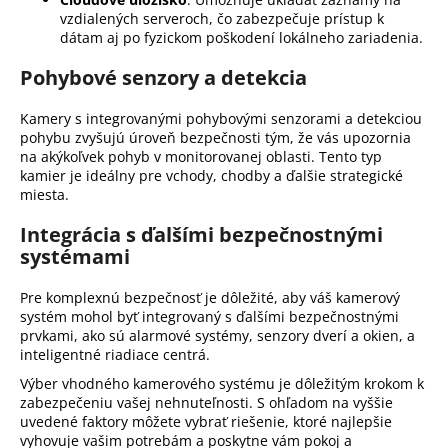
vzdialených serveroch, čo zabezpečuje prístup k
dátam aj po fyzickom poškodení lokálneho zariadenia.
Pohybové senzory a detekcia
Kamery s integrovanými pohybovými senzorami a detekciou
pohybu zvyšujú úroveň bezpečnosti tým, že vás upozornia
na akýkoľvek pohyb v monitorovanej oblasti. Tento typ
kamier je ideálny pre vchody, chodby a ďalšie strategické
miesta.
Integrácia s ďalšími bezpečnostnými
systémami
Pre komplexnú bezpečnosť je dôležité, aby váš kamerový
systém mohol byť integrovaný s ďalšími bezpečnostnými
prvkami, ako sú alarmové systémy, senzory dverí a okien, a
inteligentné riadiace centrá.
Výber vhodného kamerového systému je dôležitým krokom k
zabezpečeniu vašej nehnuteľnosti. S ohľadom na vyššie
uvedené faktory môžete vybrať riešenie, ktoré najlepšie
vyhovuje vašim potrebám a poskytne vám pokoj a