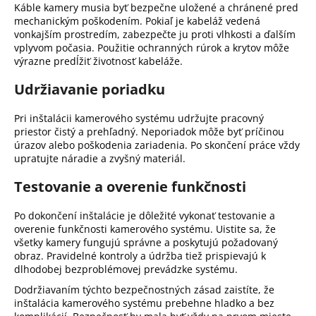
Káble kamery musia byť bezpečne uložené a chránené pred
mechanickým poškodením.
Pokiaľ je kabeláž vedená
vonkajším prostredím, zabezpečte ju proti vlhkosti a ďalším
vplyvom počasia.
Použitie ochranných rúrok a krytov môže
výrazne predĺžiť životnosť kabeláže.
Udržiavanie poriadku
Pri inštalácii kamerového systému udržujte pracovný
priestor čistý a prehľadný.
Neporiadok môže byť príčinou
úrazov alebo poškodenia zariadenia.
Po skončení práce vždy
upratujte náradie a zvyšný materiál.
Testovanie a overenie funkčnosti
Po dokončení inštalácie je dôležité vykonať testovanie a
overenie funkčnosti kamerového systému.
Uistite sa, že
všetky kamery fungujú správne a poskytujú požadovaný
obraz.
Pravidelné kontroly a údržba tiež prispievajú k
dlhodobej bezproblémovej prevádzke systému.
Dodržiavaním týchto bezpečnostných zásad zaistíte, že
inštalácia kamerového systému prebehne hladko a bez