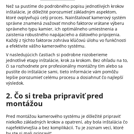
á
Než sa pustíme do podrobného popisu jednotlivých krokov
inštalácie, je dôležité porozumieť základným aspektom,
j
ktoré ovplyvňujú celý proces.
Nainštalovať kamerový systém
s
správne znamená zvažovať mnoho faktorov vrátane výberu
ť
správneho typu kamier, ich optimálneho umiestnenia a
zaistenia robustného napájacieho a dátového pripojenia.
?
Každý z týchto faktorov zohráva kľúčovú úlohu vo funkčnosti
a efektivite vášho kamerového systému.
V nasledujúcich častiach si podrobne rozoberieme
jednotlivé etapy inštalácie, krok za krokom.
Bez ohľadu na to,
či sa rozhodnete pre profesionálny montážny tím alebo sa
HĽADAŤ
pustíte do inštalácie sami, tieto informácie vám pomôžu
lepšie porozumieť celému procesu a dosiahnuť čo najlepší
výsledok.
2. Čo si treba pripraviť pred
O
d
montážou
p
o
Pred montážou kamerového systému je dôležité pripraviť
r
niekoľko základných krokov a opatrení, aby bola inštalácia čo
ú
najefektívnejšia a bez komplikácií.
Tu je zoznam vecí, ktoré
by ste si mali pripraviť: