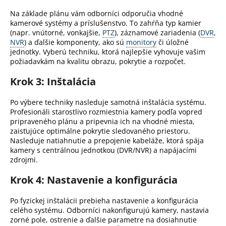
Na základe plánu vám odborníci odporučia vhodné
kamerové systémy a príslušenstvo.
To zahŕňa typ kamier
(napr. vnútorné, vonkajšie,
PTZ
), záznamové zariadenia (
DVR
,
NVR
) a ďalšie komponenty, ako sú
monitory
či úložné
jednotky.
Vyberú techniku, ktorá najlepšie vyhovuje vašim
požiadavkám na kvalitu obrazu, pokrytie a rozpočet.
Krok 3: Inštalácia
Po výbere techniky nasleduje samotná inštalácia systému.
Profesionáli starostlivo rozmiestnia kamery podľa vopred
pripraveného plánu a pripevnia ich na vhodné miesta,
zaisťujúce optimálne pokrytie sledovaného priestoru.
Nasleduje natiahnutie a prepojenie kabeláže, ktorá spája
kamery s centrálnou jednotkou (DVR/NVR) a napájacími
zdrojmi.
Krok 4: Nastavenie a konfigurácia
Po fyzickej inštalácii prebieha nastavenie a konfigurácia
celého systému.
Odborníci nakonfigurujú kamery, nastavia
zorné pole, ostrenie a ďalšie parametre na dosiahnutie