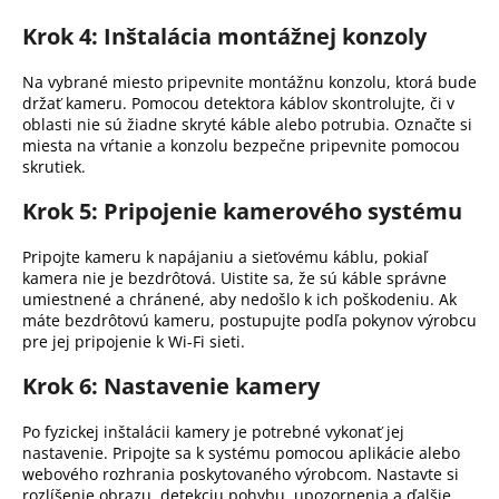
Krok 4: Inštalácia montážnej konzoly
Na vybrané miesto pripevnite montážnu konzolu, ktorá bude
držať kameru.
Pomocou detektora káblov skontrolujte, či v
oblasti nie sú žiadne skryté káble alebo potrubia.
Označte si
miesta na vŕtanie a konzolu bezpečne pripevnite pomocou
skrutiek.
Krok 5: Pripojenie kamerového systému
Pripojte kameru k napájaniu a sieťovému káblu, pokiaľ
kamera nie je bezdrôtová.
Uistite sa, že sú káble správne
umiestnené a chránené, aby nedošlo k ich poškodeniu.
Ak
máte bezdrôtovú kameru, postupujte podľa pokynov výrobcu
pre jej pripojenie k Wi-Fi sieti.
Krok 6: Nastavenie kamery
Po fyzickej inštalácii kamery je potrebné vykonať jej
nastavenie.
Pripojte sa k systému pomocou aplikácie alebo
webového rozhrania poskytovaného výrobcom.
Nastavte si
rozlíšenie obrazu, detekciu pohybu, upozornenia a ďalšie