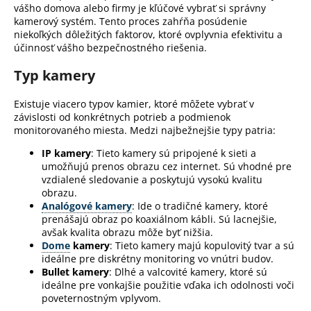
vášho domova alebo firmy je kľúčové vybrať si správny
kamerový systém. Tento proces zahŕňa posúdenie
niekoľkých dôležitých faktorov, ktoré ovplyvnia efektivitu a
účinnosť vášho bezpečnostného riešenia.
Typ kamery
Existuje viacero typov kamier, ktoré môžete vybrať v
závislosti od konkrétnych potrieb a podmienok
monitorovaného miesta. Medzi najbežnejšie typy patria:
IP kamery
: Tieto kamery sú pripojené k sieti a
umožňujú prenos obrazu cez internet. Sú vhodné pre
vzdialené sledovanie a poskytujú vysokú kvalitu
obrazu.
Analógové kamery
: Ide o tradičné kamery, ktoré
prenášajú obraz po koaxiálnom kábli. Sú lacnejšie,
avšak kvalita obrazu môže byť nižšia.
Dome
kamery
: Tieto kamery majú kopulovitý tvar a sú
ideálne pre diskrétny monitoring vo vnútri budov.
Bullet kamery
: Dlhé a valcovité kamery, ktoré sú
ideálne pre vonkajšie použitie vďaka ich odolnosti voči
poveternostným vplyvom.