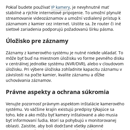
Pokiaľ budete používať
IP kamery
, je nevyhnutné mať
stabilné a rýchle internetové pripojenie.
To umožní plynulé
streamovanie videozáznamov a umožní vzdialený prístup k
záznamom z kamier cez internet.
Uistite sa, že router či iné
sieťové zariadenia podporujú požadovanú šírku pásma.
Úložisko pre záznamy
Záznamy z kamerového systému je nutné niekde ukladať.
To
môže byť buď na miestnom úložisku vo forme pevného disku
v centrálnej jednotke systému (NVR/DVR), alebo v cloudovom
úložisku.
Pri výbere úložiska zohľadnite kapacitu záznamu v
závislosti na počte kamier, kvalite záznamu a dĺžke
uchovávania záznamov.
Právne aspekty a ochrana súkromia
Venujte pozornosť právnym aspektom inštalácie kamerového
systému.
Vo väčšine krajín existujú predpisy týkajúce sa
toho, kde a ako môžu byť kamery inštalované a ako musia
byť informovaní ľudia, ktorí sa pohybujú v monitorovanej
oblasti.
Zaistite, aby boli dodržané všetky zákonné