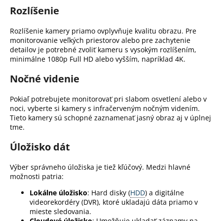
Rozlíšenie
Rozlíšenie kamery priamo ovplyvňuje kvalitu obrazu. Pre
monitorovanie veľkých priestorov alebo pre zachytenie
detailov je potrebné zvoliť kameru s vysokým rozlíšením,
minimálne 1080p Full HD alebo vyšším, napríklad 4K.
Nočné videnie
Pokiaľ potrebujete monitorovať pri slabom osvetlení alebo v
noci, vyberte si kamery s infračerveným nočným videním.
Tieto kamery sú schopné zaznamenať jasný obraz aj v úplnej
tme.
Úložisko dát
Výber správneho úložiska je tiež kľúčový. Medzi hlavné
možnosti patria:
Lokálne úložisko
: Hard disky (
HDD
) a digitálne
videorekordéry (DVR), ktoré ukladajú dáta priamo v
mieste sledovania.
Cloudové úložisko
: Umožňuje ukladať záznamy na