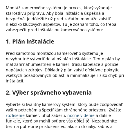
Montáž kamerového systému je proces, ktorý vyžaduje
starostlivú prípravu.
Aby bola inštalácia úspešná a
bezpečná, je dôležité už pred začatím montáže zaistiť
niekoľko kľúčových aspektov.
Tu je zoznam toho, čo treba
zabezpečiť pred inštaláciou kamerového systému:
1. Plán inštalácie
Pred samotnou montážou kamerového systému je
nevyhnutné vytvoriť detailný plán inštalácie.
Tento plán by
mal zahŕňať umiestnenie kamier, trasu kabeláže a pozície
napájacích zdrojov.
Dôkladný plán zaistí efektívne pokrytie
všetkých požadovaných oblastí a minimalizuje riziko chýb pri
inštalácii.
2. Výber správneho vybavenia
Vyberte si kvalitný kamerový systém, ktorý bude zodpovedať
vašim potrebám a špecifikám chráneného priestoru.
Zvážte
rozlíšenie
kamier, uhol záberu,
nočné videnie
a ďalšie
funkcie, ktoré by mohli byť pre vás dôležité.
Nezabudnite
tiež na potrebné príslušenstvo, ako sú držiaky, káble, a