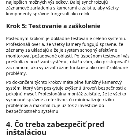
najlepších možných výsledkov.
Ďalej synchroizujú
záznamové zariadenia s kamerami a zaistia, aby všetky
komponenty správne fungovali ako celok.
Krok 5: Testovanie a zaškolenie
Posledným krokom je dôkladné testovanie celého systému.
Profesionáli overia, že všetky kamery fungujú správne, že
záznamy sa ukladajú a že je systém schopný efektívne
monitorovať požadované oblasti.
Po úspešnom testovaní vás
preškolia v používaní systému, ukážu vám, ako pristupovať k
záznamom, ako využívať rôzne funkcie a ako riešiť základné
problémy.
Po dokončení týchto krokov máte plne funkčný kamerový
systém, ktorý vám poskytuje zvýšenú úroveň bezpečnosti a
pokojnú myseľ.
Profesionálna montáž zaisťuje, že je všetko
vykonané správne a efektívne, čo minimalizuje riziko
problémov a maximalizuje úžitok z investície do
bezpečnostného systému.
4. Čo treba zabezpečiť pred
inštaláciou