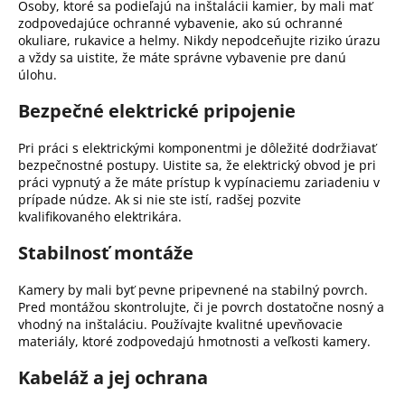
Osoby, ktoré sa podieľajú na inštalácii kamier, by mali mať
zodpovedajúce ochranné vybavenie, ako sú ochranné
okuliare, rukavice a helmy.
Nikdy nepodceňujte riziko úrazu
a vždy sa uistite, že máte správne vybavenie pre danú
úlohu.
Bezpečné elektrické pripojenie
Pri práci s elektrickými komponentmi je dôležité dodržiavať
bezpečnostné postupy.
Uistite sa, že elektrický obvod je pri
práci vypnutý a že máte prístup k vypínaciemu zariadeniu v
prípade núdze.
Ak si nie ste istí, radšej pozvite
kvalifikovaného elektrikára.
Stabilnosť montáže
Kamery by mali byť pevne pripevnené na stabilný povrch.
Pred montážou skontrolujte, či je povrch dostatočne nosný a
vhodný na inštaláciu.
Používajte kvalitné upevňovacie
materiály, ktoré zodpovedajú hmotnosti a veľkosti kamery.
Kabeláž a jej ochrana