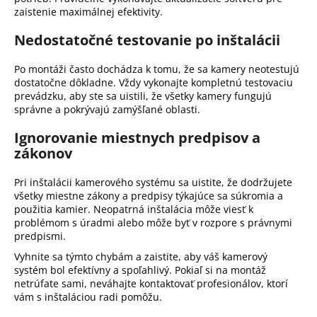
zaistenie maximálnej efektivity.
Nedostatočné testovanie po inštalácii
Po montáži často dochádza k tomu, že sa kamery neotestujú
dostatočne dôkladne.
Vždy vykonajte kompletnú testovaciu
prevádzku, aby ste sa uistili, že všetky kamery fungujú
správne a pokrývajú zamýšľané oblasti.
Ignorovanie miestnych predpisov a
zákonov
Pri inštalácii kamerového systému sa uistite, že dodržujete
všetky miestne zákony a predpisy týkajúce sa súkromia a
použitia kamier.
Neopatrná inštalácia môže viesť k
problémom s úradmi alebo môže byť v rozpore s právnymi
predpismi.
Vyhnite sa týmto chybám a zaistite, aby váš kamerový
systém bol efektívny a spoľahlivý.
Pokiaľ si na montáž
netrúfate sami, neváhajte kontaktovať profesionálov, ktorí
vám s inštaláciou radi pomôžu.