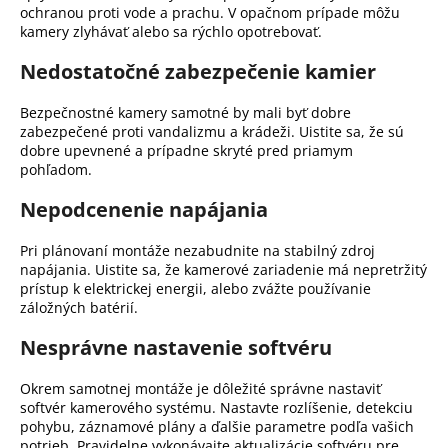
ochranou proti vode a prachu.
V opačnom prípade môžu
kamery zlyhávať alebo sa rýchlo opotrebovať.
Nedostatočné zabezpečenie kamier
Bezpečnostné kamery samotné by mali byť dobre
zabezpečené proti vandalizmu a krádeži.
Uistite sa, že sú
dobre upevnené a prípadne skryté pred priamym
pohľadom.
Nepodcenenie napájania
Pri plánovaní montáže nezabudnite na stabilný zdroj
napájania.
Uistite sa, že kamerové zariadenie má nepretržitý
prístup k elektrickej energii, alebo zvážte používanie
záložných batérií.
Nesprávne nastavenie softvéru
Okrem samotnej montáže je dôležité správne nastaviť
softvér kamerového systému.
Nastavte rozlíšenie, detekciu
pohybu, záznamové plány a ďalšie parametre podľa vašich
potrieb.
Pravidelne vykonávajte aktualizácie softvéru pre