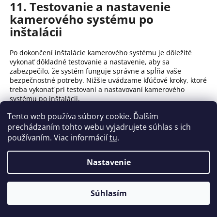
11. Testovanie a nastavenie
kamerového systému po
inštalácii
Po dokončení inštalácie kamerového systému je dôležité
vykonať dôkladné testovanie a nastavenie, aby sa
zabezpečilo, že systém funguje správne a spĺňa vaše
bezpečnostné potreby.
Nižšie uvádzame kľúčové kroky, ktoré
treba vykonať pri testovaní a nastavovaní kamerového
systému po inštalácii.
Tento web používa súbory cookie. Ďalším
Kontrola pripojenia a napájania
prechádzaním tohto webu vyjadrujete súhlas s ich
používaním. Viac informácií
tu
.
Najprv je nutné skontrolovať, či sú všetky kamery správne
pripojené a napájané.
Skontrolujte všetky káble a konektory,
aby ste sa uistili, že nie sú poškodené a sú správne
Nastavenie
pripojené ku kamerám a záznamovému zariadeniu.
Inicializácia kamier
🌡️ Z dôvodu vysokých teplôt bude naša predajňa od 5. 8. do 7.
Súhlasím
8. otvorená len do 12:00 hod.
Po overení pripojenia a napájania je čas na inicializáciu
kamier.
To zahŕňa pripojenie kamier k sieti a spustenie