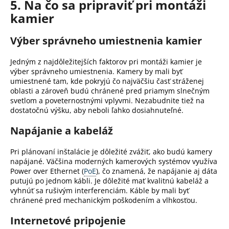
5. Na čo sa pripraviť pri montáži
kamier
Výber správneho umiestnenia kamier
Jedným z najdôležitejších faktorov pri montáži kamier je
výber správneho umiestnenia.
Kamery by mali byť
umiestnené tam, kde pokryjú čo najväčšiu časť stráženej
oblasti a zároveň budú chránené pred priamym slnečným
svetlom a poveternostnými vplyvmi.
Nezabudnite tiež na
dostatočnú výšku, aby neboli ľahko dosiahnuteľné.
Napájanie a kabeláž
Pri plánovaní inštalácie je dôležité zvážiť, ako budú kamery
napájané.
Väčšina moderných kamerových systémov využíva
Power over Ethernet (
PoE
), čo znamená, že napájanie aj dáta
putujú po jednom kábli.
Je dôležité mať kvalitnú kabeláž a
vyhnúť sa rušivým interferenciám.
Káble by mali byť
chránené pred mechanickým poškodením a vlhkosťou.
Internetové pripojenie