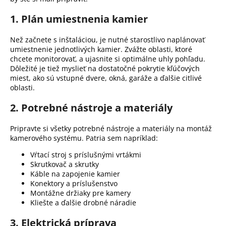
č
a
1. Plán umiestnenia kamier
m
e
Než začnete s inštaláciou, je nutné starostlivo naplánovať
umiestnenie jednotlivých kamier.
Zvážte oblasti, ktoré
chcete monitorovať, a ujasnite si optimálne uhly pohľadu.
Dôležité je tiež myslieť na dostatočné pokrytie kľúčových
miest, ako sú vstupné dvere, okná, garáže a ďalšie citlivé
oblasti.
2. Potrebné nástroje a materiály
Pripravte si všetky potrebné nástroje a materiály na montáž
kamerového systému.
Patria sem napríklad:
Vŕtací stroj s príslušnými vrtákmi
Skrutkovač a skrutky
Káble na zapojenie kamier
Konektory a príslušenstvo
Montážne držiaky pre kamery
Kliešte a ďalšie drobné náradie
3. Elektrická príprava