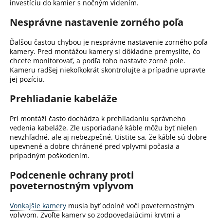
investíciu do kamier s nočným videním.
Nesprávne nastavenie zorného poľa
Ďalšou častou chybou je nesprávne nastavenie zorného poľa
kamery.
Pred montážou kamery si dôkladne premyslite, čo
chcete monitorovať, a podľa toho nastavte zorné pole.
Kameru radšej niekoľkokrát skontrolujte a prípadne upravte
jej pozíciu.
Prehliadanie kabeláže
Pri montáži často dochádza k prehliadaniu správneho
vedenia kabeláže.
Zle usporiadané káble môžu byť nielen
nevzhľadné, ale aj nebezpečné.
Uistite sa, že káble sú dobre
upevnené a dobre chránené pred vplyvmi počasia a
prípadným poškodením.
Podcenenie ochrany proti
poveternostným vplyvom
Vonkajšie kamery
musia byť odolné voči poveternostným
vplyvom.
Zvoľte kamery so zodpovedajúcimi krytmi a