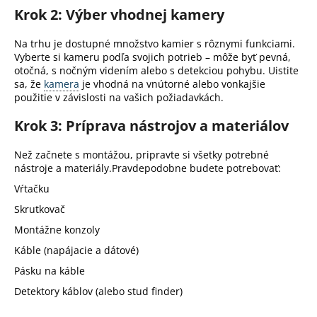
Krok 2: Výber vhodnej kamery
Na trhu je dostupné množstvo kamier s rôznymi funkciami.
Vyberte si kameru podľa svojich potrieb – môže byť pevná,
otočná, s nočným videním alebo s detekciou pohybu.
Uistite
sa, že
kamera
je vhodná na vnútorné alebo vonkajšie
použitie v závislosti na vašich požiadavkách.
Krok 3: Príprava nástrojov a materiálov
Než začnete s montážou, pripravte si všetky potrebné
nástroje a materiály.
Pravdepodobne budete potrebovať
:
Vŕtačku
Skrutkovač
Montážne konzol
y
Káble (napájacie a dátové)
Pásku na káble
Detektory káblov (alebo stud finder)