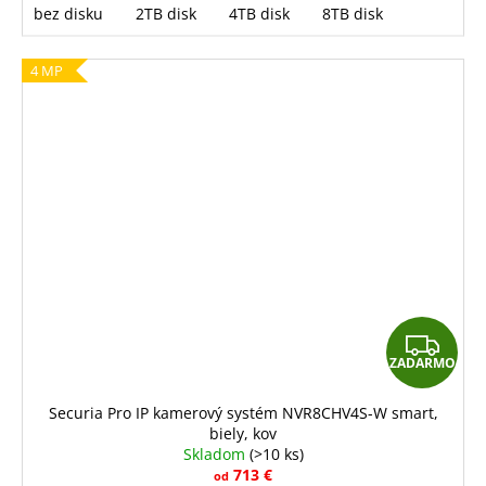
bez disku
2TB disk
4TB disk
8TB disk
4 MP
Z
ZADARMO
A
D
Securia Pro IP kamerový systém NVR8CHV4S-W smart,
biely, kov
A
Skladom
(>10 ks)
R
713 €
od