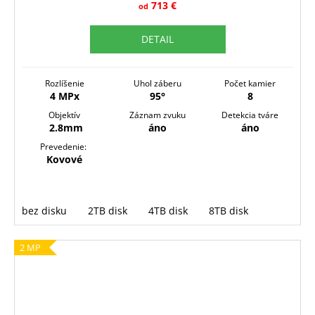
R
713 €
od
M
DETAIL
O
Rozlíšenie
Uhol záberu
Počet kamier
4 MPx
95°
8
Objektív
Záznam zvuku
Detekcia tváre
2.8mm
áno
áno
Prevedenie:
Kovové
bez disku
2TB disk
4TB disk
8TB disk
2 MP