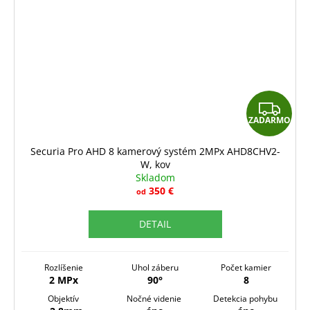
Z
ZADARMO
A
D
Securia Pro AHD 8 kamerový systém 2MPx AHD8CHV2-
W, kov
A
Skladom
R
350 €
od
M
DETAIL
O
Rozlíšenie
Uhol záberu
Počet kamier
2 MPx
90°
8
Objektív
Nočné videnie
Detekcia pohybu