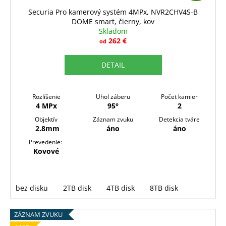
D
Securia Pro kamerový systém 4MPx, NVR2CHV4S-B
DOME smart, čierny, kov
A
Skladom
R
262 €
od
M
DETAIL
O
Rozlíšenie
Uhol záberu
Počet kamier
4 MPx
95°
2
Objektív
Záznam zvuku
Detekcia tváre
2.8mm
áno
áno
Prevedenie:
Kovové
bez disku
2TB disk
4TB disk
8TB disk
ZÁZNAM ZVUKU