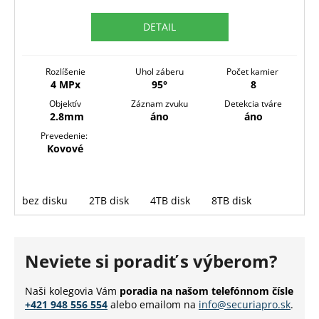
M
DETAIL
O
Rozlíšenie
Uhol záberu
Počet kamier
4 MPx
95°
8
Objektív
Záznam zvuku
Detekcia tváre
2.8mm
áno
áno
Prevedenie:
Kovové
bez disku
2TB disk
4TB disk
8TB disk
Neviete si poradiť s výberom?
Naši kolegovia Vám
poradia na našom telefónnom čísle
+421 948 556 554
alebo emailom na
info@securiapro.sk
.