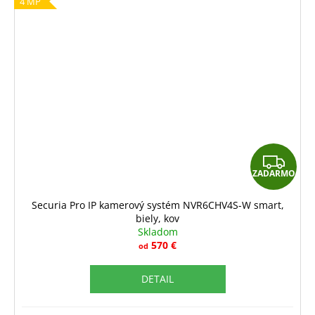
4 MP
Z
ZADARMO
A
D
Securia Pro IP kamerový systém NVR6CHV4S-W smart,
biely, kov
A
Skladom
R
570 €
od
M
DETAIL
O