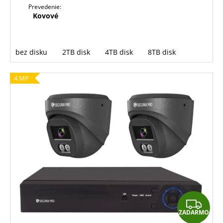
Prevedenie:
Kovové
bez disku
2TB disk
4TB disk
8TB disk
4 MP
Z
ZADARMO
A