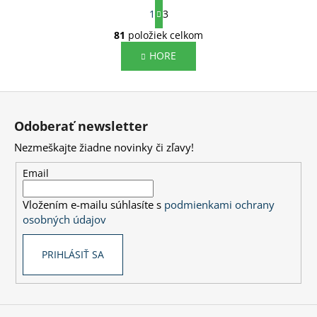
S
1
3
t
r
81
položiek celkom
O
á
v
HORE
n
l
k
o
á
Z
v
d
a
á
a
Odoberať newsletter
n
p
c
i
Nezmeškajte žiadne novinky či zľavy!
i
ä
e
e
t
Email
p
i
r
Vložením e-mailu súhlasíte s
podmienkami ochrany
e
v
osobných údajov
k
y
PRIHLÁSIŤ SA
v
ý
p
i