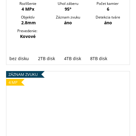
Rozlíšenie
Uhol záberu
Počet kamier
4 MPx
95°
6
Objektív
Záznam zvuku
Detekcia tváre
2.8mm
áno
áno
Prevedenie:
Kovové
bez disku
2TB disk
4TB disk
8TB disk
ZÁZNAM ZVUKU
4 MP