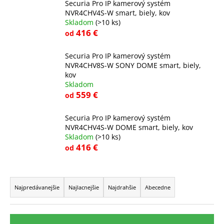
Securia Pro IP kamerový systém
á
NVR4CHV4S-W smart, biely, kov
j
Skladom
(>10 ks)
416 €
od
s
ť
Securia Pro IP kamerový systém
?
NVR4CHV8S-W SONY DOME smart, biely,
kov
Skladom
559 €
od
HĽADAŤ
Securia Pro IP kamerový systém
NVR4CHV4S-W DOME smart, biely, kov
Skladom
(>10 ks)
416 €
od
O
d
R
p
a
Najpredávanejšie
Najlacnejšie
Najdrahšie
Abecedne
o
d
r
e
ú