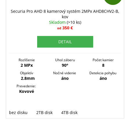
A
D
Securia Pro AHD 8 kamerový systém 2MPx AHD8CHV2-B,
kov
A
Skladom
(>10 ks)
R
350 €
od
M
DETAIL
O
Rozlíšenie
Uhol záberu
Počet kamier
2 MPx
90°
8
Objektív
Nočné videnie
Detekcia pohybu
2.8mm
áno
áno
Prevedenie:
Kovové
bez disku
2TB disk
4TB disk