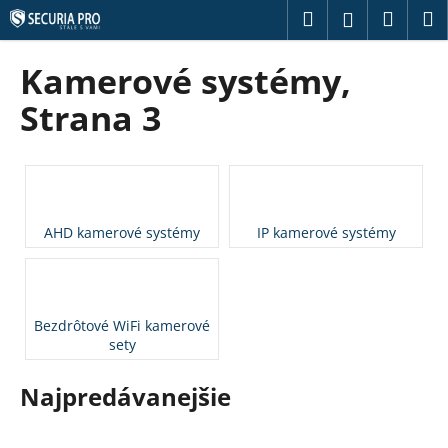
K
Prejsť
Hľadať
Náku
M
Prihláseni
na
o
obsah
Späť
Späť
košík
š
Kamerové systémy
,
í
Č
Strana 3
k
o
p
o
t
AHD kamerové systémy
IP kamerové systémy
r
e
b
u
Bezdrôtové WiFi kamerové
j
sety
e
t
Najpredávanejšie
e
n