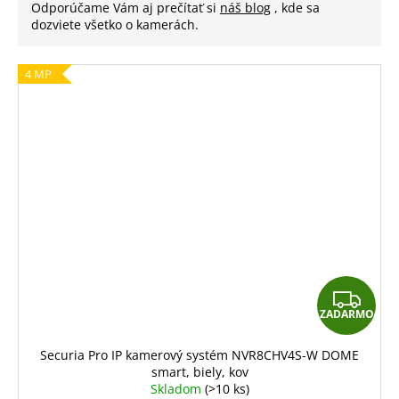
Odporúčame Vám aj prečítať si
náš blog
, kde sa
dozviete všetko o kamerách.
4 MP
Z
ZADARMO
A
D
Securia Pro IP kamerový systém NVR8CHV4S-W DOME
smart, biely, kov
A
Skladom
(>10 ks)