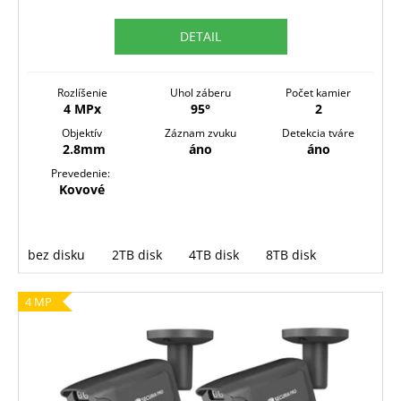
M
DETAIL
O
Rozlíšenie
Uhol záberu
Počet kamier
4 MPx
95°
2
Objektív
Záznam zvuku
Detekcia tváre
2.8mm
áno
áno
Prevedenie:
Kovové
bez disku
2TB disk
4TB disk
8TB disk
4 MP