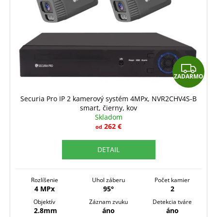
Z
ZADARMO
A
D
Securia Pro IP 2 kamerový systém 4MPx, NVR2CHV4S-B
smart, čierny, kov
A
Skladom
R
262 €
od
M
DETAIL
O
Rozlíšenie
Uhol záberu
Počet kamier
4 MPx
95°
2
Objektív
Záznam zvuku
Detekcia tváre
2.8mm
áno
áno