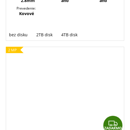
2.8mm
áno
áno
Prevedenie:
Kovové
bez disku
2TB disk
4TB disk
2 MP
Z
ZADARMO