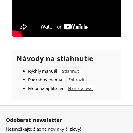
Návody na stiahnutie
Rýchly manuál
Stiahnuť
Podrobný manuál
Zobraziť
Mobilná aplikácia
Nainštalovať
Z
á
Odoberať newsletter
p
Nezmeškajte žiadne novinky či zľavy!
ä