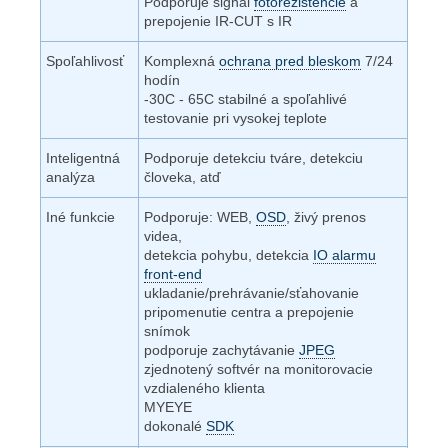
Podporuje signál
fotorezistencie
a
prepojenie IR-CUT s IR
Spoľahlivosť
Komplexná
ochrana pred bleskom
7/24
hodín
-30C - 65C stabilné a spoľahlivé
testovanie pri vysokej teplote
Inteligentná
Podporuje detekciu tváre, detekciu
analýza
človeka, atď
Iné funkcie
Podporuje: WEB,
OSD
, živý prenos
videa,
detekcia pohybu, detekcia
IO alarmu
front-end
ukladanie/prehrávanie/sťahovanie
pripomenutie centra a prepojenie
snímok
podporuje zachytávanie
JPEG
zjednotený softvér na monitorovacie
vzdialeného klienta
MYEYE
dokonalé
SDK