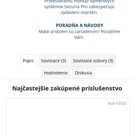
Profesionálnu montáž kamerových
systémov Securia Pro zabezpečujú
vyškolení montéri.
PORADŇA A NÁVODY
Máte problém so zariadením? Poradíme
Vám.
Popis
Súvisiace (3)
Súvisiace súbory (3)
Hodnotenie
Diskusia
Najčastejšie zakúpené príslušenstvo
Kód:
02032