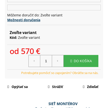
č
a
m
Môžeme doručiť do:
Zvoľte variant
e
Možnosti doručenia
Zvoľte variant
Kód:
Zvoľte variant
od
570 €
Jednotková
DO KOŠÍKA
cena:
Opýtať sa
Strážiť
Zdieľať
SIEŤ MONTÉROV