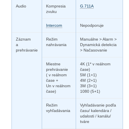
Audio
Kompresia
G.711A
zvuku
Intercom
Nepodporuje
Záznam
Režim
Manuálne > Alarm >
a
nahrávania
Dynamická detekcia
prehrávanie
> Načasovanie
Miestne
4K (1* v reálnom
prehrávanie
čase)
( v reálnom
5M (1+1)
čase +
4M (2+1)
Un v reálnom
3M (3+1)
čase)
1080 (5+1)
Režim
Vyhľadávanie podľa
vyhľadávania
času/ kalendára /
udalosti / kanálu/
tváre