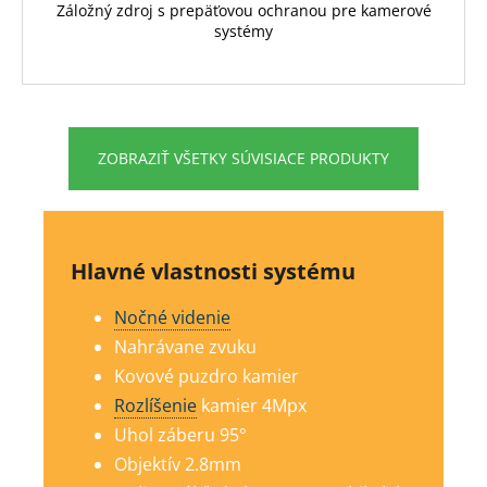
Záložný zdroj s prepäťovou ochranou pre kamerové
systémy
ZOBRAZIŤ VŠETKY SÚVISIACE PRODUKTY
Hlavné vlastnosti systému
Nočné videnie
Nahrávane zvuku
Kovové puzdro kamier
Rozlíšenie
kamier 4Mp
x
Uhol záberu 95°
Objektív 2.8mm