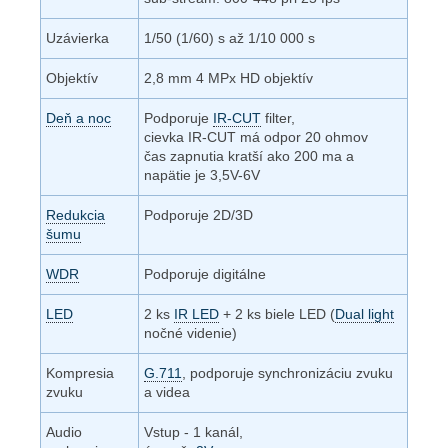
Uzávierka
1/50 (1/60) s až 1/10 000 s
Objektív
2,8 mm 4 MPx HD objektív
Deň a noc
Podporuje
IR-CUT
filter,
cievka IR-CUT má odpor 20 ohmov
čas zapnutia kratší ako 200 ma a
napätie je 3,5V-6V
Redukcia
Podporuje 2D/3D
šumu
WDR
Podporuje digitálne
LED
2 ks
IR LED
+ 2 ks biele LED (
Dual light
nočné videnie)
Kompresia
G.711
, podporuje synchronizáciu zvuku
zvuku
a videa
Audio
Vstup - 1 kanál,