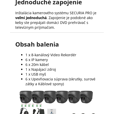
Jednoduché zapojenie
Inštalácia kamerového systému SECURIA PRO je
veľmi jednoduchá
. Zapojenie je podobné ako
keby ste prepájali domáci DVD prehrávač s
televíznym príjimačom.
Obsah balenia
1 x 8-kanálový Video Rekordér
6 x IP kamery
6 x 20m kábel
1 x Napájací zdroj
1 x USB myš
6 x Upevňovacia súprava (skrutky, surové
zátky a Káblové spony)