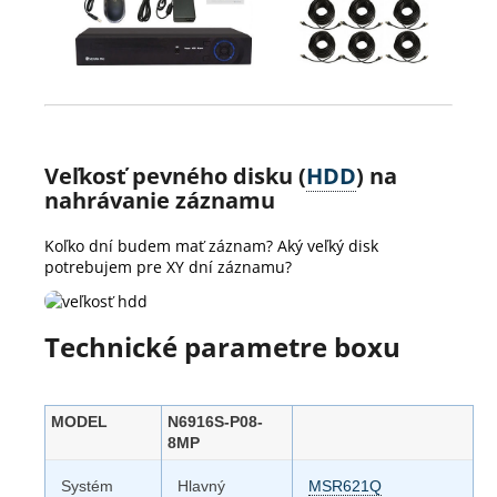
Veľkosť pevného disku (
HDD
) na
nahrávanie záznamu
Koľko dní budem mať záznam? Aký veľký disk
potrebujem pre XY dní záznamu?
Technické parametre boxu
MODEL
N6916S-P08-
8MP
Systém
Hlavný
MSR621Q