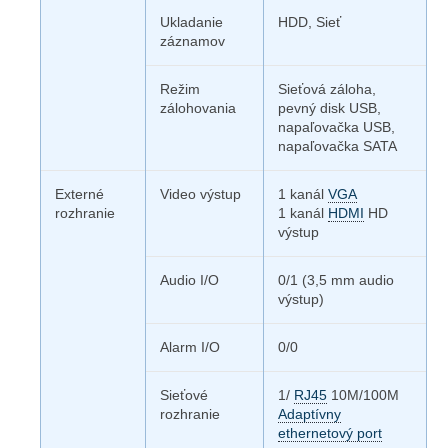
Ukladanie
HDD, Sieť
záznamov
Režim
Sieťová záloha,
zálohovania
pevný disk USB,
napaľovačka USB,
napaľovačka SATA
Externé
Video výstup
1 kanál
VGA
rozhranie
1 kanál
HDMI
HD
výstup
Audio I/O
0/1 (3,5 mm audio
výstup)
Alarm I/O
0/0
Sieťové
1/
RJ45
10M/100M
rozhranie
Adaptívny
ethernetový port