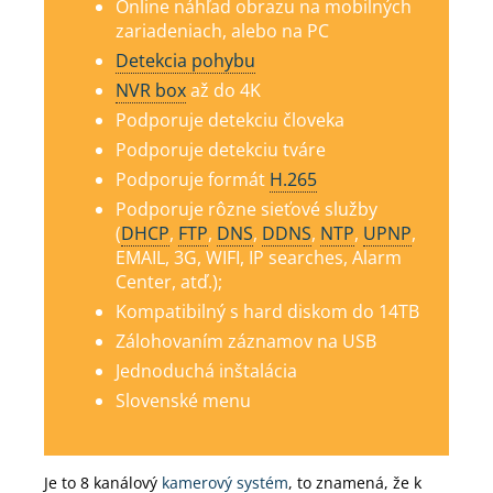
Online náhľad obrazu na mobilných
zariadeniach, alebo na PC
Detekcia pohybu
NVR box
až do 4K
Podporuje detekciu človeka
Podporuje detekciu tváre
Podporuje formát
H.265
Podporuje rôzne sieťové služby
(
DHCP
,
FTP
,
DNS
,
DDNS
,
NTP
,
UPNP
,
EMAIL, 3G, WIFI, IP searches, Alarm
Center, atď.);
Kompatibilný s hard diskom do 14TB
Zálohovaním záznamov na USB
Jednoduchá inštalácia
Slovenské menu
Je to 8 kanálový
kamerový systém
, to znamená, že k