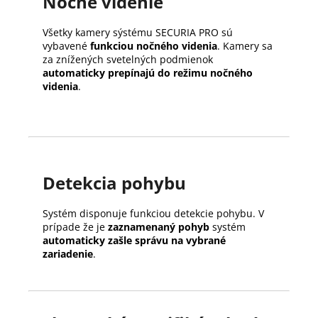
Nočné videnie
Všetky kamery sýstému SECURIA PRO sú
vybavené
funkciou nočného videnia
. Kamery sa
za znížených svetelných podmienok
automaticky prepínajú do režimu nočného
videnia
.
Detekcia pohybu
Systém disponuje funkciou detekcie pohybu. V
prípade že je
zaznamenaný pohyb
systém
automaticky zašle správu na vybrané
zariadenie
.