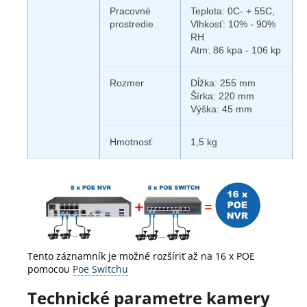
Pracovné
Teplota: 0C- + 55C,
prostredie
Vlhkosť: 10% - 90%
RH
Atm: 86 kpa - 106 kp
Rozmer
Dĺžka: 255 mm
Šírka: 220 mm
Výška: 45 mm
Hmotnosť
1,5 kg
Tento záznamník je možné rozšíriť až na 16 x POE
pomocou
Poe Switchu
Technické parametre kamery