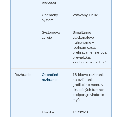
procesor
Operačný
Vstavaný Linux
systém
Systémové
Simultánne
zdroje
viackanálové
nahrávanie v
reálnom čase,
prehrávanie, sieťová
prevádzka,
zálohovanie na USB
Rozhranie
Operačné
16-bitové rozhranie
rozhranie
na ovládanie
grafikcého menu v
skutočných farbách,
podporuje vládanie
myši
Ukážka
1/4/8/9/16