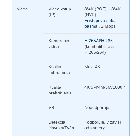
Video
Video vstup
8*4K (POE) + 8*4K
(IP)
(NVR)
Prístupová šírka
pásma
72 Mbps
Kompresia
H.265AI
/
H.265+
videa
(kombatibilné s
H.265/264)
Kvalita
Max: 4K
zobrazenia
Kvalita
4K/5M/4M/3M/1080P
prehrávania
VR
Nepodporuje
Detekcia
Podporuje, v závisí
človeka/Tváre
od kamery