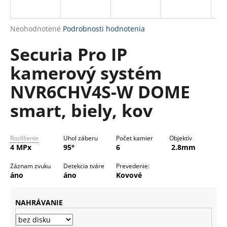
R
á
M
j
Priemerné
Neohodnotené
Podrobnosti hodnotenia
s
O
hodnotenie
Securia Pro IP
produktu
ť
je
?
kamerový systém
0,0
z
NVR6CHV4S-W DOME
5
hviezdičiek.
smart, biely, kov
HĽADAŤ
Rozlíšenie
Uhol záberu
Počet kamier
Objektív
4 MPx
95°
6
2.8mm
O
Záznam zvuku
Detekcia tváre
Prevedenie:
d
áno
áno
Kovové
p
o
NAHRÁVANIE
r
ú