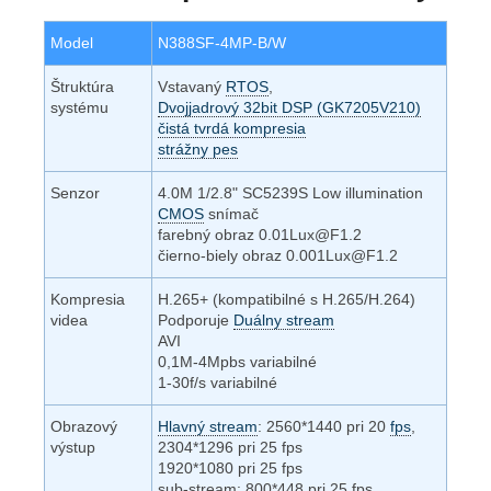
Model
N388SF-4MP-B/W
Štruktúra
Vstavaný
RTOS
,
systému
Dvojjadrový 32bit DSP (GK7205V210)
čistá tvrdá kompresia
strážny pes
Senzor
4.0M 1/2.8" SC5239S Low illumination
CMOS
snímač
farebný obraz 0.01Lux@F1.2
čierno-biely obraz 0.001Lux@F1.2
Kompresia
H.265+ (kompatibilné s H.265/H.264)
videa
Podporuje
Duálny stream
AVI
0,1M-4Mpbs variabilné
1-30f/s variabilné
Obrazový
Hlavný stream
: 2560*1440 pri 20
fps
,
výstup
2304*1296 pri 25 fps
1920*1080 pri 25 fps
sub-stream: 800*448 pri 25 fps