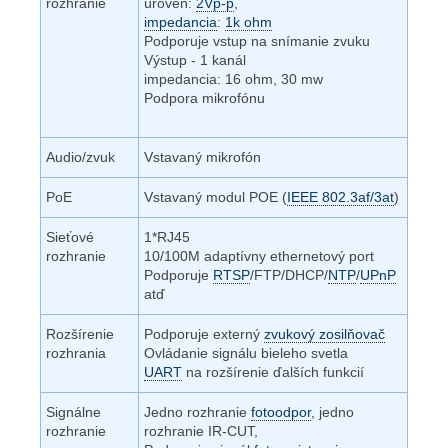
rozhranie
úroveň:
2Vp-p
,
impedancia
:
1k ohm
Podporuje vstup na snímanie zvuku
Výstup - 1 kanál
impedancia: 16 ohm, 30 mw
Podpora mikrofónu
Audio/zvuk
Vstavaný mikrofón
PoE
Vstavaný modul POE (
IEEE 802.3af/3at
)
Sieťové
1*RJ45
rozhranie
10/100M adaptívny ethernetový port
Podporuje
RTSP
/FTP/DHCP/
NTP
/
UPnP
atď
Rozšírenie
Podporuje externý
zvukový zosilňovač
rozhrania
Ovládanie signálu bieleho svetla
UART
na rozšírenie ďalších funkcií
Signálne
Jedno rozhranie
fotoodpor
, jedno
rozhranie
rozhranie IR-CUT,