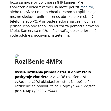
boxu sa môže pripojiť naraz 8 IP kamier.
Pre
zobrazenie videa z kamier sa môže použiť
monitor
,
alebo televízor ( nie notebook).
Pomocou aplikácie je
možné sledovať online prenos obrazu cez mobilný
telefón alebo PC.
V prípade sledovania cez mobil sa
jednoducho box zapojí do routra za pomoci sieťového
kábla.
Kamery sa môžu inštalovať aj do exteriéru, sú
vode odolné s nočným prisvietením.
Rozlíšenie 4MPx
Vyššie rozlíšenie prináša ostrejší obraz ktorý
poskytuje viac detailov.
Veľké rozlíšenie si
vyžadujte väčší ukladací priestor. Najbežnejšie
rozlíšenie sa pohybujte od 1 Mpx
(1280 x 720)
až
po 5,0 Mpx
(2592 x 1944
)