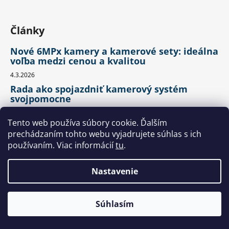
Články
Nové 6MPx kamery a kamerové sety: ideálna
voľba medzi cenou a kvalitou
4.3.2026
Rada ako spojazdniť kamerový systém
svojpomocne
10.12.2025
Tento web používa súbory cookie. Ďalším
Kamerové systémy s objektívom 2.88 mm -
prechádzaním tohto webu vyjadrujete súhlas s ich
výhody a využitie
používaním. Viac informácií
tu
.
22.7.2025
PoE: Všetko, čo potrebujete vedieť o
Nastavenie
vzdialenosti a výkone
3.7.2025
Elektrické mikrovýpadky a ich vplyv na
Súhlasím
kamerový systém: Čo by ste mali vedieť?
27.6.2025