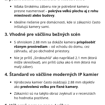
Vďaka širokému záberu nie je potrebné kameru
presne nasmerovať –
pokrýva veľkú plochu aj z rohu
miestnosti alebo budovy
.
Ideálne riešenie pre domácnosti, kde si zákazníci často
inštalujú kamery sami.
3.
Vhodné pre väčšinu bežných scén
S ohniskom 2.88 mm sa dokáže kamera
prispôsobiť
rôznym prostrediam
– od vchodu do domu, cez
záhradu, až po obchodné priestory.
Nie je príliš „širokouhlá“ ako napríklad 2.1 mm (ktorá
môže skresľovať), ani príliš úzka ako 6 mm (ktorá má
malý záber).
4.
Štandard vo väčšine moderných IP kamier
Výrobcovia kamier často osádzajú 2.88 mm objektív
ako
predvolenú voľbu pre fixné kamery
.
Zákazníci sú na takýto obraz zvyknutí a v recenziách
ho hodnotia pozitívne.