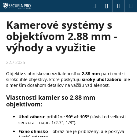
K
Prejsť
Hľadať
Náku
M
Prihláseni
na
o
obsah
Späť
Späť
košík
š
Kamerové systémy s
í
Č
objektívom 2.88 mm -
k
o
výhody a využitie
p
o
22.7.2025
t
r
Objektív s ohniskovou vzdialenosťou
2.88 mm
patrí medzi
e
širokouhlé objektívy, ktoré poskytujú
široký uhol záberu
, ale
s menším dosahom detailov na väčšiu vzdialenosť.
b
u
Vlastnosti kamier so 2.88 mm
objektívom:
j
e
Uhol záberu
: približne
90° až 105°
(závisí od veľkosti
t
senzora – napr. 1/2.7", 1/3").
e
Fixné ohnisko
– obraz nie je priblížený, ale pokrýva
n