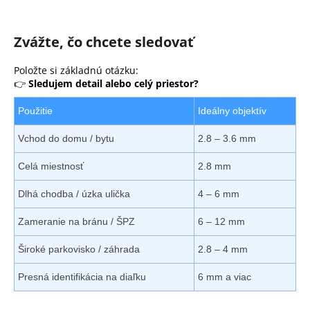
Zvážte, čo chcete sledovať
Položte si základnú otázku:
👉
Sledujem detail alebo celý priestor?
Použitie
Ideálny objektív
Vchod do domu / bytu
2.8 – 3.6 mm
Celá miestnosť
2.8 mm
Dlhá chodba / úzka ulička
4 – 6 mm
Zameranie na bránu / ŠPZ
6 – 12 mm
Široké parkovisko / záhrada
2.8 – 4 mm
Presná identifikácia na diaľku
6 mm a viac