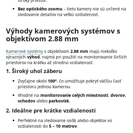
široký priestor.
á
Bez optického zoomu
– tieto kamery nie sú určené na
j
sledovanie detailov na veľkú vzdialenosť.
s
ť
Výhody kamerových systémov s
?
objektívom 2.88 mm
Kamerové systémy
s objektívom
2.88 mm
majú niekoľko
výrazných
výhod
, najmä pri použití na monitorovanie širších
priestorov na krátku až strednú vzdialenosť.
HĽADAŤ
1.
Široký uhol záberu
Zvyčajne okolo
100°
, čo umožňuje pokryť väčšiu časť
priestoru jednou kamerou.
O
Vhodné na
monitorovanie celých miestností
,
dvorov
,
d
vchodov
alebo
parkovísk
.
p
2.
Ideálne pre krátke vzdialenosti
o
r
Perfektné na sledovanie osôb alebo objektov vo
vzdialenosti do
5 – 10 metrov
.
ú