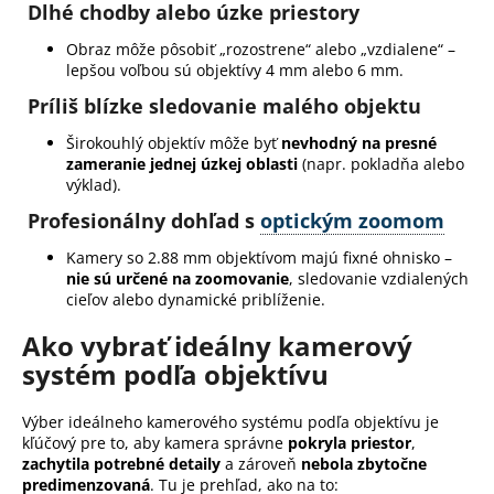
Dlhé chodby alebo úzke priestory
Obraz môže pôsobiť „rozostrene“ alebo „vzdialene“ –
lepšou voľbou sú objektívy 4 mm alebo 6 mm.
Príliš blízke sledovanie malého objektu
Širokouhlý objektív môže byť
nevhodný na presné
zameranie jednej úzkej oblasti
(napr. pokladňa alebo
výklad).
Profesionálny dohľad s
optickým zoomom
Kamery so 2.88 mm objektívom majú fixné ohnisko –
nie sú určené na zoomovanie
, sledovanie vzdialených
cieľov alebo dynamické priblíženie.
Ako vybrať ideálny kamerový
systém podľa objektívu
Výber ideálneho kamerového systému podľa objektívu je
kľúčový pre to, aby kamera správne
pokryla priestor
,
zachytila potrebné detaily
a zároveň
nebola zbytočne
predimenzovaná
. Tu je prehľad, ako na to: