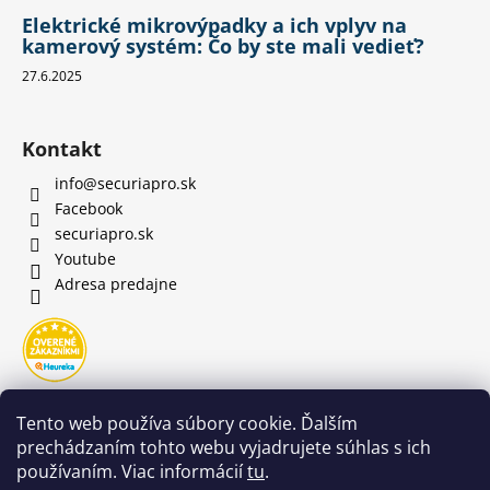
Elektrické mikrovýpadky a ich vplyv na
kamerový systém: Čo by ste mali vedieť?
27.6.2025
Kontakt
info
@
securiapro.sk
Facebook
securiapro.sk
Youtube
Adresa predajne
Tento web používa súbory cookie. Ďalším
prechádzaním tohto webu vyjadrujete súhlas s ich
používaním. Viac informácií
tu
.