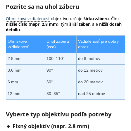
Pozrite sa na uhol záberu
Ohnisková vzdialenosť
objektívu určuje
šírku záberu
. Čím
nižšie číslo (napr. 2.8 mm)
, tým
širší záber
, ale
nižší dosah
detailu
.
Ohnisková
Uhol záberu
Vzdialenosť pre dobrý
vzdialenosť
(cca)
obraz
2.8 mm
100–110°
do 8 metrov
3.6 mm
90°
do 12 metrov
6 mm
60°
do 20 metrov
12 mm
30–35°
nad 25 metrov
Vyberte typ objektívu podľa potreby
🔹
Fixný objektív (napr. 2.8 mm)