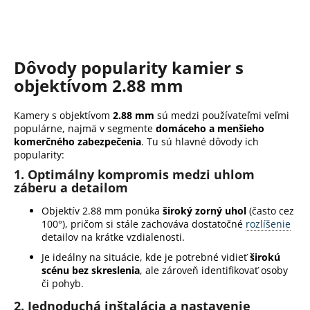
Dôvody popularity kamier s
objektívom 2.88 mm
Kamery s objektívom
2.88 mm
sú medzi používateľmi veľmi
populárne, najmä v segmente
domáceho a menšieho
komerčného zabezpečenia
. Tu sú hlavné dôvody ich
popularity:
1.
Optimálny kompromis medzi uhlom
záberu a detailom
Objektív 2.88 mm ponúka
široký zorný uhol
(často cez
100°), pričom si stále zachováva dostatočné
rozlíšenie
detailov na krátke vzdialenosti.
Je ideálny na situácie, kde je potrebné vidieť
širokú
scénu bez skreslenia
, ale zároveň identifikovať osoby
či pohyb.
2.
Jednoduchá inštalácia a nastavenie