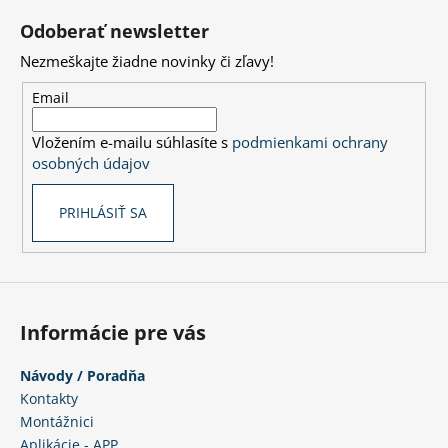
á
Odoberať newsletter
p
Nezmeškajte žiadne novinky či zľavy!
ä
t
Email
i
Vložením e-mailu súhlasíte s
podmienkami ochrany
e
osobných údajov
PRIHLÁSIŤ SA
Informácie pre vás
Návody / Poradňa
Kontakty
Montážnici
Aplikácie - APP