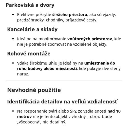
Parkoviská a dvory
Efektívne pokrytie
širšieho priestoru
, ako sú vjazdy,
predzáhradky, chodníky, príjazdové cesty.
Kancelárie a sklady
Ideálne na monitorovanie
vnútorných priestorov
, kde
nie je potrebné zoomovať na vzdialené objekty.
Rohové montáže
Vďaka širokému uhlu je ideálny na
umiestnenie do
rohu budovy alebo miestnosti
, kde pokryje dve steny
naraz.
Nevhodné použitie
Identifikácia detailov na veľkú vzdialenosť
Na rozpoznanie tvárí alebo ŠPZ zo vzdialenosti
nad 10
metrov
nie je tento objektív vhodný – obraz bude
„všeobecný“, nie detailný.