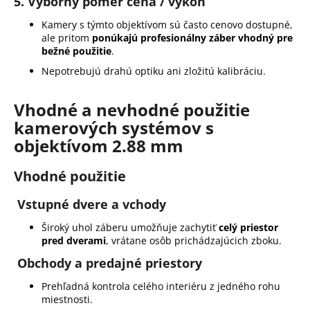
5.
Výborný pomer cena / výkon
Kamery s týmto objektívom sú často cenovo dostupné,
ale pritom
ponúkajú profesionálny záber vhodný pre
bežné použitie
.
Nepotrebujú drahú optiku ani zložitú kalibráciu.
Vhodné a nevhodné použitie
kamerových systémov s
objektívom 2.88 mm
Vhodné použitie
Vstupné dvere a vchody
Široký uhol záberu umožňuje zachytiť
celý priestor
pred dverami
, vrátane osôb prichádzajúcich zboku.
Obchody a predajné priestory
Prehľadná kontrola celého interiéru z jedného rohu
miestnosti.