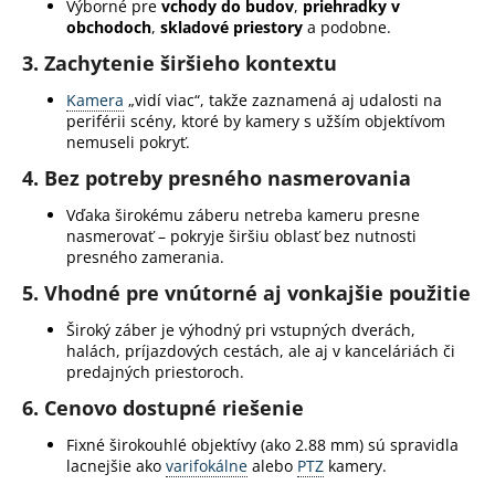
č
Výborné pre
vchody do budov
,
priehradky v
a
obchodoch
,
skladové priestory
a podobne.
m
3.
Zachytenie širšieho kontextu
e
Kamera
„vidí viac“, takže zaznamená aj udalosti na
periférii scény, ktoré by kamery s užším objektívom
nemuseli pokryť.
4.
Bez potreby presného nasmerovania
Vďaka širokému záberu netreba kameru presne
nasmerovať – pokryje širšiu oblasť bez nutnosti
presného zamerania.
5.
Vhodné pre vnútorné aj vonkajšie použitie
Široký záber je výhodný pri vstupných dverách,
halách, príjazdových cestách, ale aj v kanceláriách či
predajných priestoroch.
6.
Cenovo dostupné riešenie
Fixné širokouhlé objektívy (ako 2.88 mm) sú spravidla
lacnejšie ako
varifokálne
alebo
PTZ
kamery.