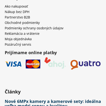
č
a
Ako nakupovať
m
Nákup bez DPH
e
Partnerstvo B2B
Obchodné podmienky
Podmienky ochrany osobných údajov
Reklamácia a vrátenie
Moja objednávka
Pozáručný servis
Prijímame online platby
Články
Nové 6MPx kamery a kamerové sety: ideálna
voľba medzi cenou a kvalitou