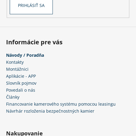
PRIHLÁSIŤ SA
á
j
s
ť
?
Informácie pre vás
Návody / Poradňa
Kontakty
Montážnici
HĽADAŤ
Aplikácie - APP
Slovník pojmov
Povedali o nás
O
Články
d
Financovanie kamerového systému pomocou leasingu
p
Návrhár rozloženia bezpečnostných kamier
o
r
ú
Nakupovanie