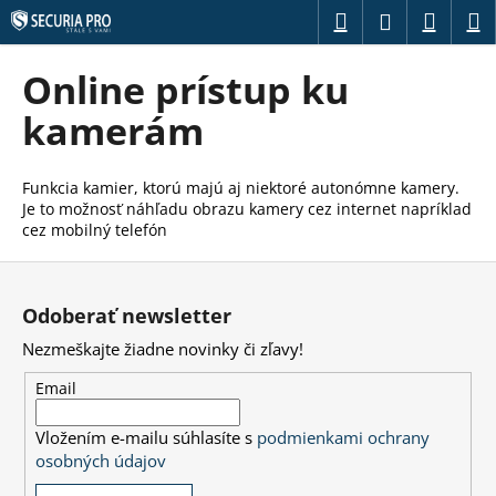
K
Prejsť
Hľadať
Náku
M
Prihláseni
na
o
obsah
Späť
Späť
košík
š
Online prístup ku
í
Č
kamerám
k
o
p
Funkcia kamier, ktorú majú aj niektoré autonómne kamery.
o
Je to možnosť náhľadu obrazu kamery cez internet napríklad
t
cez mobilný telefón
r
Z
e
á
Odoberať newsletter
b
p
u
Nezmeškajte žiadne novinky či zľavy!
ä
j
t
Email
e
i
t
Vložením e-mailu súhlasíte s
podmienkami ochrany
e
e
osobných údajov
n