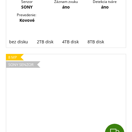
Senzor
Záznam zvuku
Detekcia tváre
SONY
áno
áno
Prevedenie:
Kovové
bez disku
2TB disk
4TB disk
8TB disk
8 MP
SONY SENZOR
Z