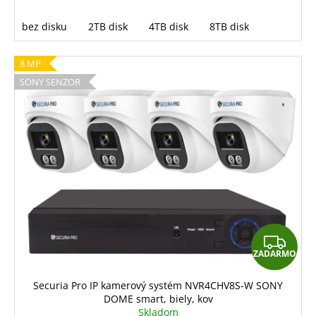
bez disku
2TB disk
4TB disk
8TB disk
8 MP
SONY SENZOR
Z
ZADARMO
A
D
Securia Pro IP kamerový systém NVR4CHV8S-W SONY
DOME smart, biely, kov
A
Skladom