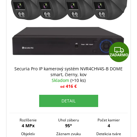
Z
ZADARMO
A
D
Securia Pro IP kamerový systém NVR4CHV4S-B DOME
smart, čierny, kov
A
Skladom
(>10 ks)
R
416 €
od
M
DETAIL
O
Rozlíšenie
Uhol záberu
Počet kamier
4 MPx
95°
4
Objektív
Záznam zvuku
Detekcia tváre