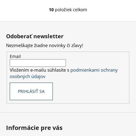
10
položiek celkom
O
v
Z
l
á
á
Odoberať newsletter
d
p
a
Nezmeškajte žiadne novinky či zľavy!
ä
c
t
Email
i
i
e
Vložením e-mailu súhlasíte s
podmienkami ochrany
e
p
osobných údajov
r
v
PRIHLÁSIŤ SA
k
y
v
ý
p
i
Informácie pre vás
s