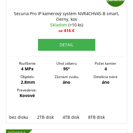
A
D
Securia Pro IP kamerový systém NVR4CHV4S-B smart,
čierny, kov
A
Skladom
(>10 ks)
R
416 €
od
M
DETAIL
O
Rozlíšenie
Uhol záberu
Počet kamier
4 MPx
95°
4
Objektív
Záznam zvuku
Detekcia tváre
2.8mm
áno
áno
Prevedenie:
Kovové
bez disku
2TB disk
4TB disk
8TB disk
NOVINKA