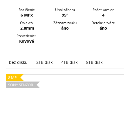
Rozlíšenie
Uhol záberu
Počet kamier
6 MPx
95°
4
Objektív
Záznam zvuku
Detekcia tváre
2.8mm
áno
áno
Prevedenie:
Kovové
bez disku
2TB disk
4TB disk
8TB disk
8 MP
SONY SENZOR