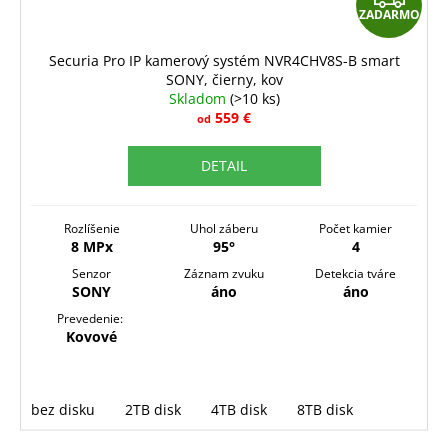
ZADARMO
A
D
Securia Pro IP kamerový systém NVR4CHV8S-B smart
SONY, čierny, kov
A
Skladom
(>10 ks)
R
559 €
od
M
DETAIL
O
Rozlíšenie
Uhol záberu
Počet kamier
8 MPx
95°
4
Senzor
Záznam zvuku
Detekcia tváre
SONY
áno
áno
Prevedenie:
Kovové
bez disku
2TB disk
4TB disk
8TB disk