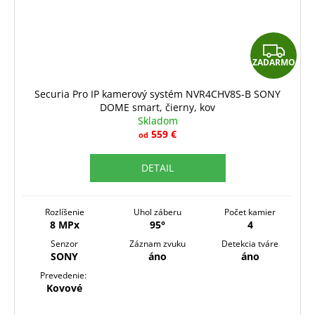
Z
ZADARMO
A
D
Securia Pro IP kamerový systém NVR4CHV8S-B SONY
DOME smart, čierny, kov
A
Skladom
R
559 €
od
M
DETAIL
O
Rozlíšenie
Uhol záberu
Počet kamier
8 MPx
95°
4
Senzor
Záznam zvuku
Detekcia tváre
SONY
áno
áno
Prevedenie:
Kovové