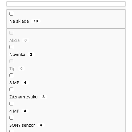
č
u
a
k
m
t
e
Na sklade
10
o
v
Akcia
0
Novinka
2
Tip
0
8 MP
4
Záznam zvuku
3
4 MP
4
SONY senzor
4