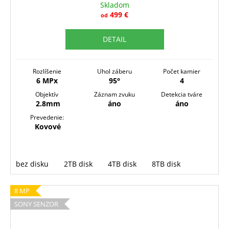
Skladom
499 €
od
DETAIL
Rozlíšenie
Uhol záberu
Počet kamier
6 MPx
95°
4
Objektív
Záznam zvuku
Detekcia tváre
2.8mm
áno
áno
Prevedenie:
Kovové
bez disku
2TB disk
4TB disk
8TB disk
8 MP
SONY SENZOR