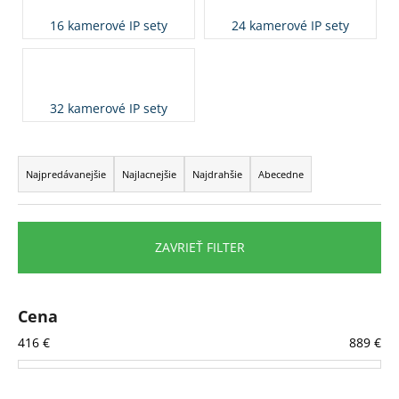
á
16 kamerové IP sety
24 kamerové IP sety
j
s
ť
32 kamerové IP sety
?
R
a
Najpredávanejšie
Najlacnejšie
Najdrahšie
Abecedne
d
HĽADAŤ
e
n
ZAVRIEŤ FILTER
i
O
e
d
p
Cena
p
r
o
416
€
889
€
o
r
d
ú