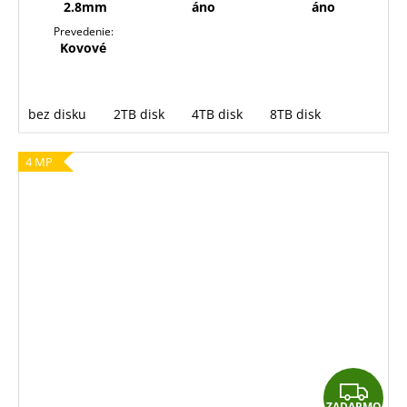
2.8mm
áno
áno
Prevedenie:
Kovové
bez disku
2TB disk
4TB disk
8TB disk
4 MP
Z
ZADARMO