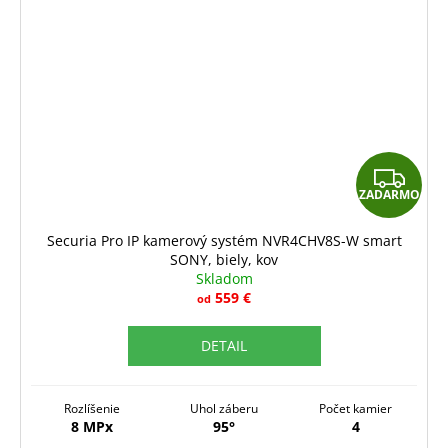
Z
ZADARMO
A
D
Securia Pro IP kamerový systém NVR4CHV8S-W smart
SONY, biely, kov
A
Skladom
R
559 €
od
M
DETAIL
O
Rozlíšenie
Uhol záberu
Počet kamier
8 MPx
95°
4