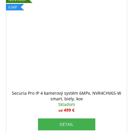
6 MP
Securia Pro IP 4 kamerový systém 6MPx, NVR4CHV6S-W
smart, biely, kov
Skladom
499 €
od
DETAIL