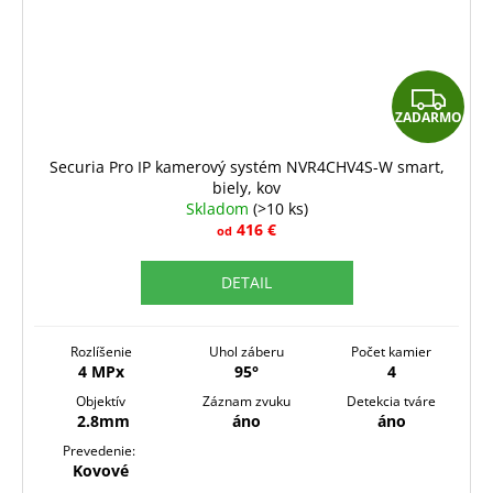
Z
ZADARMO
A
D
Securia Pro IP kamerový systém NVR4CHV4S-W smart,
biely, kov
A
Skladom
(>10 ks)
R
416 €
od
M
DETAIL
O
Rozlíšenie
Uhol záberu
Počet kamier
4 MPx
95°
4
Objektív
Záznam zvuku
Detekcia tváre
2.8mm
áno
áno
Prevedenie:
Kovové