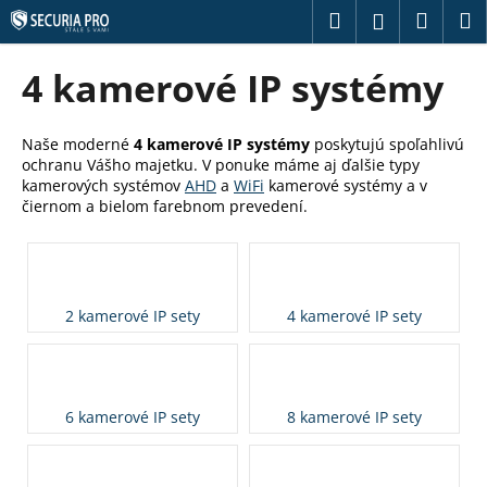
K
Prejsť
Hľadať
Náku
M
Prihláseni
na
o
obsah
Späť
Späť
košík
š
4 kamerové IP systémy
í
Č
k
o
Naše moderné
4 kamerové IP systémy
poskytujú spoľahlivú
ochranu Vášho majetku. V ponuke máme aj ďalšie typy
p
kamerových systémov
AHD
a
WiFi
kamerové systémy a v
o
čiernom a bielom farebnom prevedení.
t
r
e
b
2 kamerové IP sety
4 kamerové IP sety
u
j
e
6 kamerové IP sety
8 kamerové IP sety
t
e
n