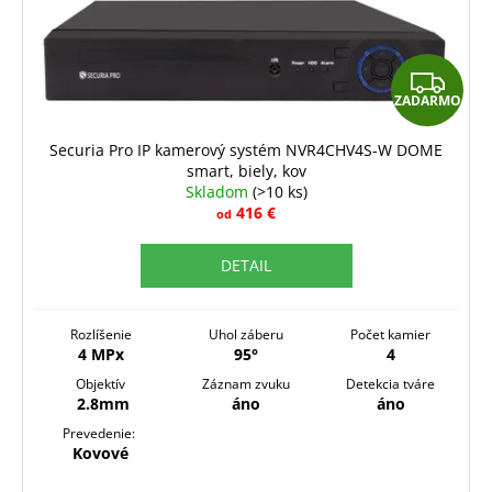
o
d
u
Z
k
ZADARMO
A
t
o
D
Securia Pro IP kamerový systém NVR4CHV4S-W DOME
v
smart, biely, kov
A
Skladom
(>10 ks)
R
416 €
od
M
DETAIL
O
Rozlíšenie
Uhol záberu
Počet kamier
4 MPx
95°
4
Objektív
Záznam zvuku
Detekcia tváre
2.8mm
áno
áno
Prevedenie:
Kovové