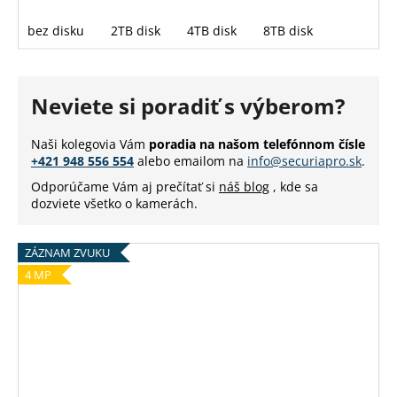
bez disku
2TB disk
4TB disk
8TB disk
Neviete si poradiť s výberom?
Naši kolegovia Vám
poradia na našom telefónnom čísle
+421 948 556 554
alebo emailom na
info@securiapro.sk
.
Odporúčame Vám aj prečítať si
náš blog
, kde sa
dozviete všetko o kamerách.
ZÁZNAM ZVUKU
4 MP