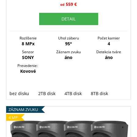
R
559 €
od
M
DETAIL
O
Rozlíšenie
Uhol záberu
Počet kamier
8 MPx
95°
4
Senzor
Záznam zvuku
Detekcia tváre
SONY
áno
áno
Prevedenie:
Kovové
bez disku
2TB disk
4TB disk
8TB disk
ZÁZNAM ZVUKU
4 MP