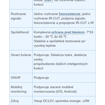
funkcií
Rozhranie
Jedno rozhranie
fotorezistencie
, jedno
signálu
rozhranie IR-CUT, podpora signálu
fotorezistencie a prepojenie IR-CUT s IR
Spoľahlivosť
Komplexná
ochrana pred bleskom
, 7*24
hodín - 30
℃
do 65
℃
Stabilné a spoľahlivé testovanie pri
vysokej teplote
Smart funkcie
Podporuje: Detekcia tváre, detekcia
osoby,
prispôsobenie ďalších inteligentných
funkcii
ONVIF
Podporuje
Mobilný
Podporuje viaceré mobilné
monitoring
monitorovania (iOS, Android)
Zdroj
Vstup DC12V, spotreba energie:
≤3W