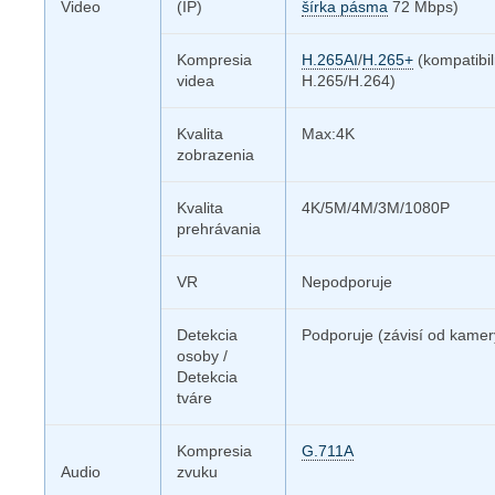
Video
(IP)
šírka pásma
72 Mbps)
Kompresia
H.265AI
/
H.265+
(kompatibi
videa
H.265/H.264)
Kvalita
Max:4K
zobrazenia
Kvalita
4K/5M/4M/3M/1080P
prehrávania
VR
Nepodporuje
Detekcia
Podporuje (závisí od kamer
osoby /
Detekcia
tváre
Kompresia
G.711A
Audio
zvuku