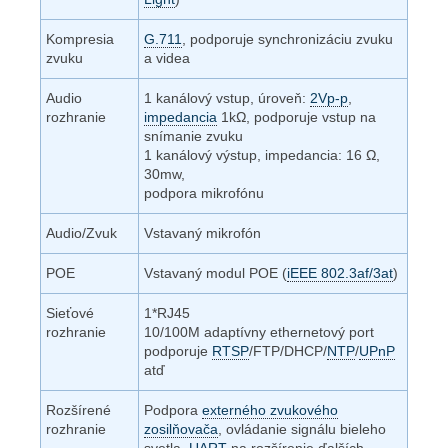
Kompresia
G.711
, podporuje synchronizáciu zvuku
zvuku
a videa
Audio
1 kanálový vstup, úroveň:
2Vp-p
,
rozhranie
impedancia
1k
Ω
, podporuje vstup na
snímanie zvuku
1 kanálový výstup, impedancia: 16
Ω
,
30mw,
podpora mikrofónu
Audio/Zvuk
Vstavaný mikrofón
POE
Vstavaný modul POE (
iEEE 802.3af/3at
)
Sieťové
1*RJ45
rozhranie
10/100M adaptívny ethernetový port
podporuje
RTSP
/FTP/DHCP/
NTP
/
UPnP
atď
Rozšírené
Podpora
externého zvukového
rozhranie
zosilňovača
, ovládanie signálu bieleho
svetla,
UART
na rozšírenie ďalších