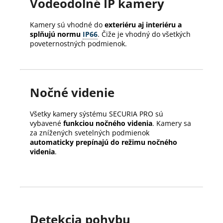
Vodeodolné IP kamery
Kamery sú vhodné do
exteriéru aj interiéru a
splňujú normu
IP66
. Čiže je vhodný do všetkých
poveternostných podmienok.
Nočné videnie
Všetky kamery sýstému SECURIA PRO sú
vybavené
funkciou nočného videnia
. Kamery sa
za znížených svetelných podmienok
automaticky prepínajú do režimu nočného
videnia
.
Detekcia pohybu