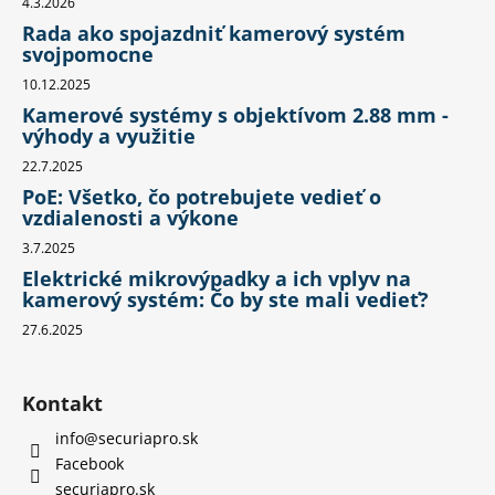
4.3.2026
Rada ako spojazdniť kamerový systém
svojpomocne
10.12.2025
Kamerové systémy s objektívom 2.88 mm -
výhody a využitie
22.7.2025
PoE: Všetko, čo potrebujete vedieť o
vzdialenosti a výkone
3.7.2025
Elektrické mikrovýpadky a ich vplyv na
kamerový systém: Čo by ste mali vedieť?
27.6.2025
Kontakt
info
@
securiapro.sk
Facebook
securiapro.sk