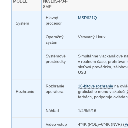
MODEL
N6910S-P04-
8MP
Hlavný
MSR621Q
Systém
procesor
Operačný
Vstavaný Linux
systém
Systémové
Simultánne viackanálové n
prostriedky
v reálnom čase, prehrávani
sieťová prevádzka, zálohov
USB
Rozhranie
16-bitové rozhranie
na ovlá
Rozhranie
operátora
grafického menu v skutočn
farbách, podporuje ovládan
Náhľad
1/4/8/9/16
Video vstup
4*4K (POE)+6*4K (NVR) (
P