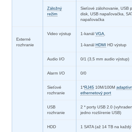
Záložný
Sieťové zálohovanie, USB 
režim
disk, USB napaľovačka, SA
napaľovačka
Video výstup
1-kanál
VGA
,
Externé
rozhranie
1-kanál
HDMI
HD výstup
Audio I/O
0/1 (3,5 mm audio výstup)
Alarm I/O
0/0
Sieťové
1*
RJ45
10M/100M
adaptív
rozhranie
ethernetový port
USB
2 * porty USB 2.0 (vyhraden
rozhranie
jedno rozšírenie USB)
HDD
1 SATA (až 14 TB na každý 