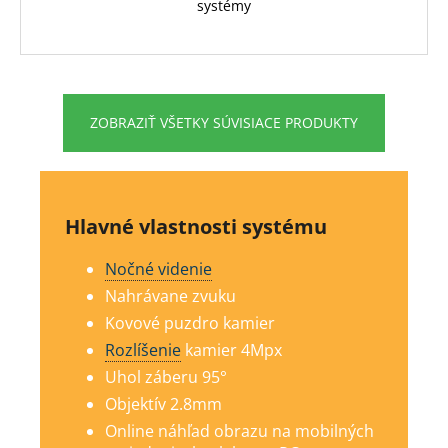
systémy
ZOBRAZIŤ VŠETKY SÚVISIACE PRODUKTY
Hlavné vlastnosti systému
Nočné videnie
Nahrávane zvuku
Kovové puzdro kamier
Rozlíšenie
kamier 4Mp
x
Uhol záberu 95°
Objektív 2.8mm
Online náhľad obrazu na mobilných