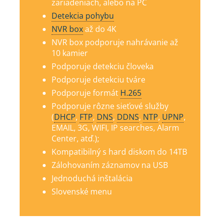
zariadeniach, alebo na PC
Detekcia pohybu
NVR box
až do 4K
NVR box podporuje nahrávanie až
10 kamier
Podporuje detekciu človeka
Podporuje detekciu tváre
Podporuje formát
H.265
Podporuje rôzne sieťové služby
(
DHCP
,
FTP
,
DNS
,
DDNS
,
NTP
,
UPNP
,
EMAIL, 3G, WIFI, IP searches, Alarm
Center, atď.);
Kompatibilný s hard diskom do 14TB
Zálohovaním záznamov na USB
Jednoduchá inštalácia
Slovenské menu