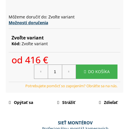
č
a
m
Môžeme doručiť do:
Zvoľte variant
e
Možnosti doručenia
Zvoľte variant
Kód:
Zvoľte variant
od
416 €
Jednotková
DO KOŠÍKA
cena:
Opýtať sa
Strážiť
Zdieľať
SIEŤ MONTÉROV
Profesionálnu montáž kamerových