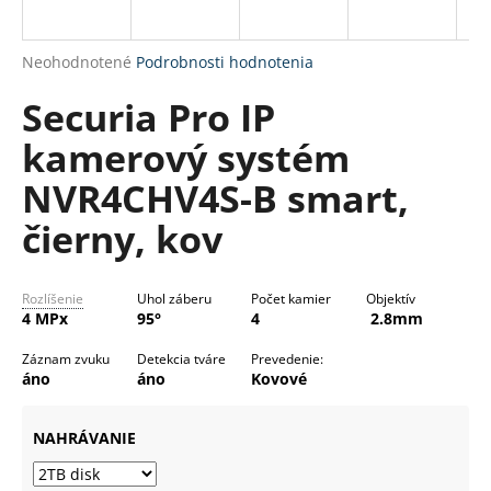
R
á
M
j
Priemerné
Neohodnotené
Podrobnosti hodnotenia
s
O
hodnotenie
Securia Pro IP
produktu
ť
je
?
kamerový systém
0,0
z
NVR4CHV4S-B smart,
5
hviezdičiek.
čierny, kov
HĽADAŤ
Rozlíšenie
Uhol záberu
Počet kamier
Objektív
4 MPx
95°
4
2.8mm
O
Záznam zvuku
Detekcia tváre
Prevedenie:
d
áno
áno
Kovové
p
o
NAHRÁVANIE
r
ú