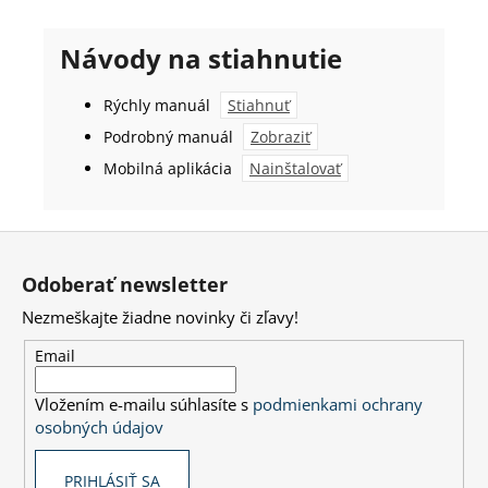
Návody na stiahnutie
Rýchly manuál
Stiahnuť
Podrobný manuál
Zobraziť
Mobilná aplikácia
Nainštalovať
Z
á
Odoberať newsletter
p
Nezmeškajte žiadne novinky či zľavy!
ä
t
Email
i
Vložením e-mailu súhlasíte s
podmienkami ochrany
e
osobných údajov
PRIHLÁSIŤ SA