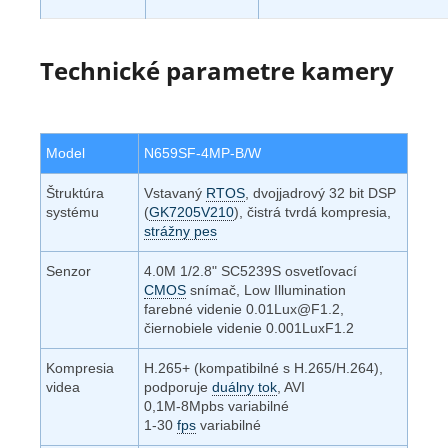
Technické parametre kamery
Model
N659SF-4MP-B/W
Štruktúra
Vstavaný
RTOS
, dvojjadrový 32 bit DSP
systému
(
GK7205V210
), čistrá tvrdá kompresia,
strážny pes
Senzor
4.0M 1/2.8" SC5239S osvetľovací
CMOS
snímač, Low Illumination
farebné videnie 0.01Lux@F1.2,
čiernobiele videnie 0.001LuxF1.2
Kompresia
H.265+ (kompatibilné s H.265/H.264),
videa
podporuje
duálny tok
, AVI
0,1M-8Mpbs variabilné
1-30
fps
variabilné