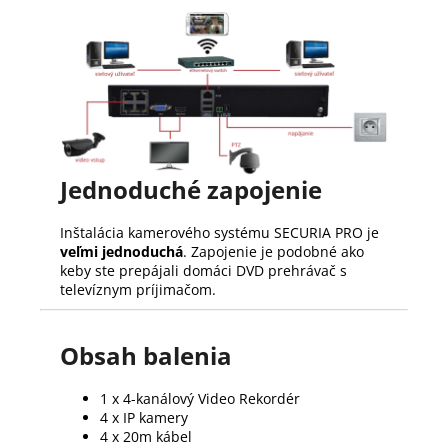
Jednoduché zapojenie
Inštalácia kamerového systému SECURIA PRO je
veľmi jednoduchá
. Zapojenie je podobné ako
keby ste prepájali domáci DVD prehrávač s
televíznym príjimačom.
Obsah balenia
1 x 4-kanálový Video Rekordér
4 x IP kamery
4 x 20m kábel