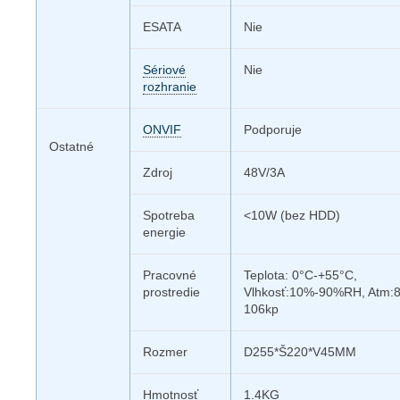
ESATA
Nie
Sériové
Nie
rozhranie
ONVIF
Podporuje
Ostatné
Zdroj
48V/3A
Spotreba
<10W (bez HDD)
energie
Pracovné
Teplota: 0°C-+55°C,
prostredie
Vlhkosť:10%-90%RH, Atm:
106kp
Rozmer
D255*Š220*V45MM
Hmotnosť
1.4KG