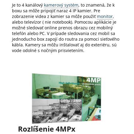
Je to 4 kanálový
kamerový systém
, to znamená, že k
boxu sa môže pripojiť naraz 4 IP kamier.
Pre
zobrazenie videa z kamier sa môže použiť
monitor
,
alebo televízor ( nie notebook).
Pomocou aplikácie je
možné sledovať online prenos obrazu cez mobilný
telefón alebo PC.
V prípade sledovania cez mobil sa
jednoducho box zapojí do routra za pomoci sieťového
kábla.
Kamery sa môžu inštalovať aj do exteriéru, sú
vode odolné s nočným prisvietením.
Rozlíšenie 4MPx