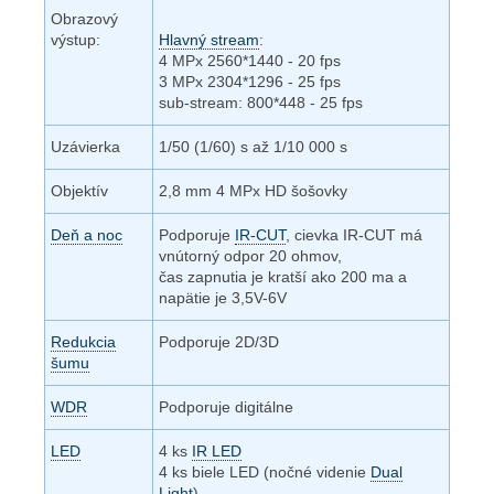
Obrazový
výstup:
Hlavný stream
:
4 MPx 2560*1440 - 20 fps
3 MPx 2304*1296 - 25 fps
sub-stream: 800*448 - 25 fps
Uzávierka
1/50 (1/60) s až 1/10 000 s
Objektív
2,8 mm 4 MPx HD šošovky
Deň a noc
Podporuje
IR-CUT
, cievka IR-CUT má
vnútorný odpor 20 ohmov,
čas zapnutia je kratší ako 200 ma a
napätie je 3,5V-6V
Redukcia
Podporuje 2D/3D
šumu
WDR
Podporuje digitálne
LED
4 ks
IR LED
4 ks biele LED (nočné videnie
Dual
Light
)