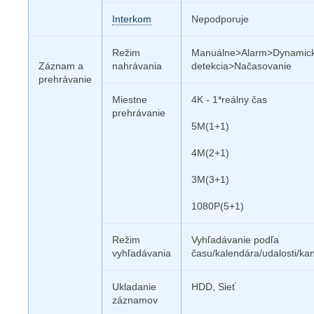
Interkom
Nepodporuje
Režim
Manuálne>Alarm>Dynamic
Záznam a
nahrávania
detekcia>Načasovanie
prehrávanie
Miestne
4K - 1*reálny čas
prehrávanie
5M(1+1)
4M(2+1)
3M(3+1)
1080P(5+1)
Režim
Vyhľadávanie podľa
vyhľadávania
času/kalendára/udalosti/kan
Ukladanie
HDD, Sieť
záznamov