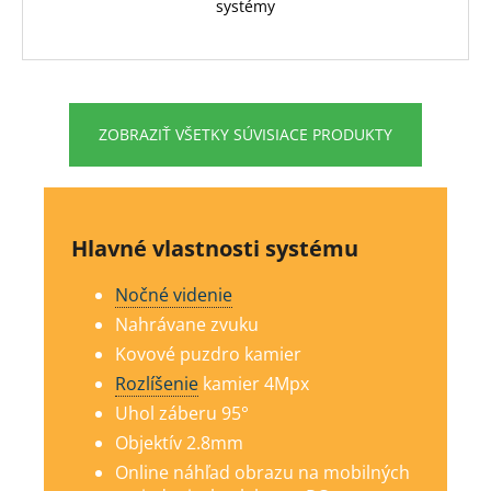
systémy
ZOBRAZIŤ VŠETKY SÚVISIACE PRODUKTY
Hlavné vlastnosti systému
Nočné videnie
Nahrávane zvuku
Kovové puzdro kamier
Rozlíšenie
kamier 4Mp
x
Uhol záberu 95°
Objektív 2.8mm
Online náhľad obrazu na mobilných