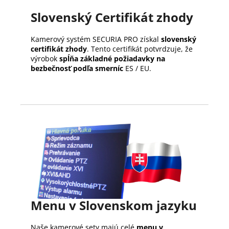
Slovenský Certifikát zhody
Kamerový systém SECURIA PRO získal
slovenský
certifikát zhody
. Tento certifikát potvrdzuje, že
výrobok
spĺňa základné požiadavky na
bezbečnosť podľa smerníc
ES / EU.
Menu v Slovenskom jazyku
Naše kamerové sety majú celé
menu v