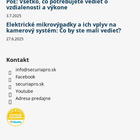
PoE: Všetko, čo potrebujete vedieť o
vzdialenosti a výkone
3.7.2025
Elektrické mikrovýpadky a ich vplyv na
kamerový systém: Čo by ste mali vedieť?
27.6.2025
Kontakt
info
@
securiapro.sk
Facebook
securiapro.sk
Youtube
Adresa predajne