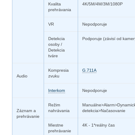
Kvalita
4K/5M/4M/3M/1080P
prehrávania
VR
Nepodporuje
Detekcia
Podporuje (závisí od kamer
osoby /
Detekcia
tváre
Kompresia
G.711A
Audio
zvuku
Interkom
Nepodporuje
Režim
Manuálne>Alarm>Dynamic
Záznam a
nahrávania
detekcia>Načasovanie
prehrávanie
Miestne
4K - 1*reálny čas
prehrávanie