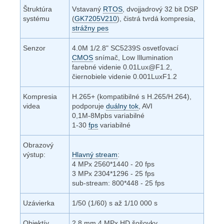
Štruktúra
Vstavaný
RTOS
, dvojjadrový 32 bit DSP
systému
(
GK7205V210
), čistrá tvrdá kompresia,
strážny pes
Senzor
4.0M 1/2.8" SC5239S osvetľovací
CMOS
snímač, Low Illumination
farebné videnie 0.01Lux@F1.2,
čiernobiele videnie 0.001LuxF1.2
Kompresia
H.265+ (kompatibilné s H.265/H.264),
videa
podporuje
duálny tok
, AVI
0,1M-8Mpbs variabilné
1-30
fps
variabilné
Obrazový
výstup:
Hlavný stream
:
4 MPx 2560*1440 - 20 fps
3 MPx 2304*1296 - 25 fps
sub-stream: 800*448 - 25 fps
Uzávierka
1/50 (1/60) s až 1/10 000 s
Objektív
2,8 mm 4 MPx HD šošovky