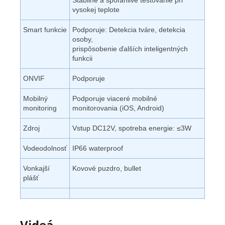
Stabilné a spoľahlivé testovanie pri
vysokej teplote
Smart funkcie
Podporuje: Detekcia tváre, detekcia
osoby,
prispôsobenie ďalších inteligentných
funkcii
ONVIF
Podporuje
Mobilný
Podporuje viaceré mobilné
monitoring
monitorovania (iOS, Android)
Zdroj
Vstup DC12V, spotreba energie:
≤3W
Vodeodolnosť
IP66 waterproof
Vonkajší
Kovové puzdro, bullet
plášť
Videá