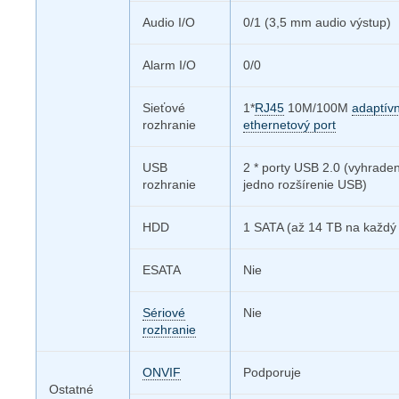
Audio I/O
0/1 (3,5 mm audio výstup)
Alarm I/O
0/0
Sieťové
1*
RJ45
10M/100M
adaptív
rozhranie
ethernetový port
USB
2 * porty USB 2.0 (vyhraden
rozhranie
jedno rozšírenie USB)
HDD
1 SATA (až 14 TB na každý 
ESATA
Nie
Sériové
Nie
rozhranie
ONVIF
Podporuje
Ostatné