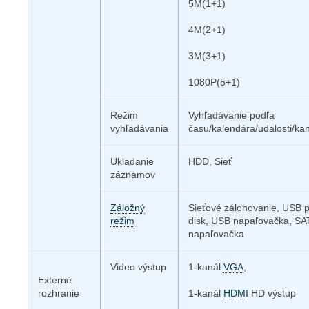
5M(1+1)
4M(2+1)
3M(3+1)
1080P(5+1)
Režim
Vyhľadávanie podľa
vyhľadávania
času/kalendára/udalosti/kan
Ukladanie
HDD, Sieť
záznamov
Záložný
Sieťové zálohovanie, USB 
režim
disk, USB napaľovačka, SA
napaľovačka
Video výstup
1-kanál
VGA
,
Externé
rozhranie
1-kanál
HDMI
HD výstup