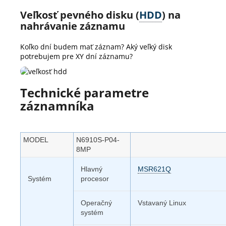
Veľkosť pevného disku (
HDD
) na
nahrávanie záznamu
Koľko dní budem mať záznam? Aký veľký disk
potrebujem pre XY dní záznamu?
Technické parametre
záznamníka
MODEL
N6910S-P04-
8MP
Hlavný
MSR621Q
Systém
procesor
Operačný
Vstavaný Linux
systém