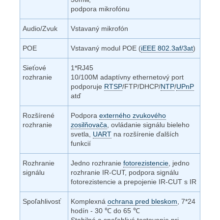
podpora mikrofónu
Audio/Zvuk
Vstavaný mikrofón
POE
Vstavaný modul POE (
iEEE 802.3af/3at
)
Sieťové
1*RJ45
rozhranie
10/100M adaptívny ethernetový port
podporuje
RTSP
/FTP/DHCP/
NTP
/
UPnP
atď
Rozšírené
Podpora
externého zvukového
rozhranie
zosilňovača
, ovládanie signálu bieleho
svetla,
UART
na rozšírenie ďalších
funkcií
Rozhranie
Jedno rozhranie
fotorezistencie
, jedno
signálu
rozhranie IR-CUT, podpora signálu
fotorezistencie a prepojenie IR-CUT s IR
Spoľahlivosť
Komplexná
ochrana pred bleskom
, 7*24
hodín - 30
℃
do 65
℃