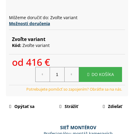
č
a
m
Môžeme doručiť do:
Zvoľte variant
e
Možnosti doručenia
Zvoľte variant
Kód:
Zvoľte variant
od
416 €
Jednotková
DO KOŠÍKA
cena:
Opýtať sa
Strážiť
Zdieľať
SIEŤ MONTÉROV
Profesionálnu montáž kamerových