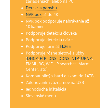
zariadeniach, alebo na PC
Detekcia pohybu
NVR box
až do 4K
NVR box podporuje nahrávanie až
10 kamier
Podporuje detekciu človeka
Podporuje detekciu tváre
Podporuje formát
H.265
Podporuje rôzne sieťové služby
(
DHCP
,
FTP
,
DNS
,
DDNS
,
NTP
,
UPNP
,
EMAIL, 3G, WIFI, IP searches, Alarm
Center, atď.);
Kompatibilný s hard diskom do 14TB
Zálohovaním záznamov na USB
Jednoduchá inštalácia
Slovenské menu