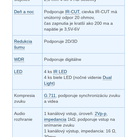
Deň a noc
Podporuje
IR-CUT
, cievka IR-CUT má
vnútorný odpor 20 ohmov,
čas zapnutia je kratší ako 200 ma a
napätie je 3,5V-6V
Redukcia
Podporuje 2D/3D
šumu
WDR
Podporuje digitálne
LED
4 ks
IR LED
4 ks biele LED (nočné videnie
Dual
Light
)
Kompresia
G.711
, podporuje synchronizáciu zvuku
zvuku
a videa
Audio
1 kanálový vstup, úroveň:
2Vp-p
,
rozhranie
impedancia
1k
Ω
, podporuje vstup na
snímanie zvuku
1 kanálový výstup, impedancia: 16
Ω
,
30mw,