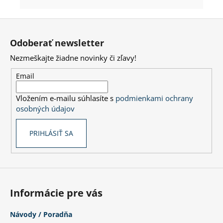
Z
á
Odoberať newsletter
p
Nezmeškajte žiadne novinky či zľavy!
ä
t
Email
i
Vložením e-mailu súhlasíte s
podmienkami ochrany
e
osobných údajov
PRIHLÁSIŤ SA
Informácie pre vás
Návody / Poradňa