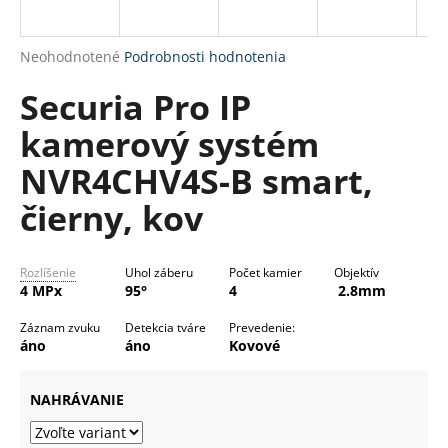
R
á
M
j
Priemerné
Neohodnotené
Podrobnosti hodnotenia
s
O
hodnotenie
Securia Pro IP
produktu
ť
je
?
kamerový systém
0,0
z
NVR4CHV4S-B smart,
5
hviezdičiek.
čierny, kov
HĽADAŤ
Rozlíšenie
Uhol záberu
Počet kamier
Objektív
4 MPx
95°
4
2.8mm
O
Záznam zvuku
Detekcia tváre
Prevedenie:
d
áno
áno
Kovové
p
o
NAHRÁVANIE
r
ú