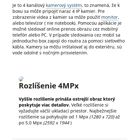
Je to 4 kanálový
kamerový systém
, to znamená, že k
boxu sa môže pripojiť naraz 4 IP kamier.
Pre
zobrazenie videa z kamier sa môže použiť
monitor
,
alebo televízor ( nie notebook).
Pomocou aplikácie je
možné sledovať online prenos obrazu cez mobilný
telefón alebo PC.
V prípade sledovania cez mobil sa
jednoducho box zapojí do routra za pomoci sieťového
kábla.
Kamery sa môžu inštalovať aj do exteriéru, sú
vode odolné s nočným prisvietením.
Rozlíšenie 4MPx
Vyššie rozlíšenie prináša ostrejší obraz ktorý
poskytuje viac detailov.
Veľké rozlíšenie si
vyžadujte väčší ukladací priestor. Najbežnejšie
rozlíšenie sa pohybujte od 1 Mpx
(1280 x 720)
až
po 5,0 Mpx
(2592 x 1944
)