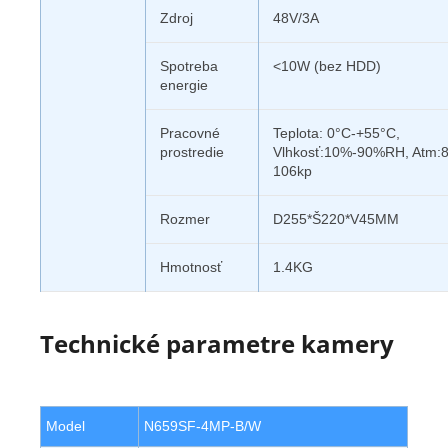
Zdroj
48V/3A
Spotreba
<10W (bez HDD)
energie
Pracovné
Teplota: 0°C-+55°C,
prostredie
Vlhkosť:10%-90%RH, Atm:
106kp
Rozmer
D255*Š220*V45MM
Hmotnosť
1.4KG
Technické parametre kamery
Model
N659SF-4MP-B/W