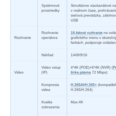
Systémové
Simultánne viackanálové n
prostriedky
v reálnom čase, prehrávani
sieťová prevádzka, zálohov
USB
Rozhranie
16-bitové rozhranie
na ovlá
Rozhranie
operátora
grafického menu v skutočn
farbách, podporuje ovládan
Náhľad
1/4/8/9/16
Video vstup
4*4K (POE)+6*4K (NVR) (
P
Video
(IP)
šírka pásma
72 Mbps)
Kompresia
H.265AI
/
H.265+
(kompatibi
videa
H.265/H.264)
Kvalita
Max:4K
zobrazenia