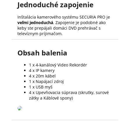
Jednoduché zapojenie
Inštalácia kamerového systému SECURIA PRO je
veľmi jednoduchá
. Zapojenie je podobné ako
keby ste prepájali domáci DVD prehrávač s
televíznym príjimačom.
Obsah balenia
1 x 4-kanálový Video Rekordér
4 x IP kamery
4 x 20m kábel
1 x Napájací zdroj
1 x USB myš
4 x Upevňovacia súprava (skrutky, surové
zátky a Káblové spony)