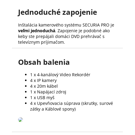
Jednoduché zapojenie
Inštalácia kamerového systému SECURIA PRO je
veľmi jednoduchá
. Zapojenie je podobné ako
keby ste prepájali domáci DVD prehrávač s
televíznym príjimačom.
Obsah balenia
1 x 4-kanálový Video Rekordér
4 x IP kamery
4 x 20m kábel
1 x Napájací zdroj
1 x USB myš
4 x Upevňovacia súprava (skrutky, surové
zátky a Káblové spony)