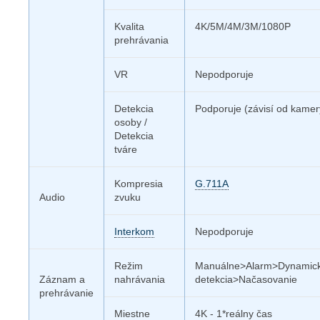
Kvalita
4K/5M/4M/3M/1080P
prehrávania
VR
Nepodporuje
Detekcia
Podporuje (závisí od kamer
osoby /
Detekcia
tváre
Kompresia
G.711A
Audio
zvuku
Interkom
Nepodporuje
Režim
Manuálne>Alarm>Dynamic
Záznam a
nahrávania
detekcia>Načasovanie
prehrávanie
Miestne
4K - 1*reálny čas