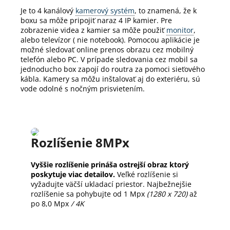
Je to 4 kanálový
kamerový systém
, to znamená, že k
boxu sa môže pripojiť naraz 4 IP kamier.
Pre
zobrazenie videa z kamier sa môže použiť
monitor
,
alebo televízor ( nie notebook).
Pomocou aplikácie je
možné sledovať online prenos obrazu cez mobilný
telefón alebo PC.
V prípade sledovania cez mobil sa
jednoducho box zapojí do routra za pomoci sieťového
kábla.
Kamery sa môžu inštalovať aj do exteriéru, sú
vode odolné s nočným prisvietením.
Rozlíšenie 8MPx
Vyššie rozlíšenie prináša ostrejší obraz ktorý
poskytuje viac detailov.
Veľké rozlíšenie si
vyžadujte väčší ukladací priestor. Najbežnejšie
rozlíšenie sa pohybujte od 1 Mpx
(1280 x 720)
až
po 8,0 Mpx
/ 4K