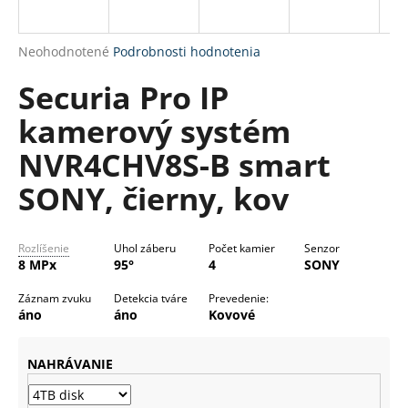
R
á
M
j
Priemerné
Neohodnotené
Podrobnosti hodnotenia
s
O
hodnotenie
Securia Pro IP
produktu
ť
je
?
kamerový systém
0,0
z
NVR4CHV8S-B smart
5
hviezdičiek.
SONY, čierny, kov
HĽADAŤ
Rozlíšenie
Uhol záberu
Počet kamier
Senzor
8 MPx
95°
4
SONY
O
Záznam zvuku
Detekcia tváre
Prevedenie:
d
áno
áno
Kovové
p
o
NAHRÁVANIE
r
ú