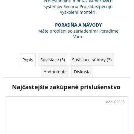
Profesionálnu montáž kamerových
systémov Securia Pro zabezpečujú
vyškolení montéri.
PORADŇA A NÁVODY
Máte problém so zariadením? Poradíme
Vám.
Popis
Súvisiace (3)
Súvisiace súbory (3)
Hodnotenie
Diskusia
Najčastejšie zakúpené príslušenstvo
Kód:
02033