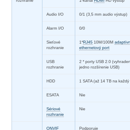
rozhranie
1-kanál
HDMI
HD výstup
Audio I/O
0/1 (3,5 mm audio výstup)
Alarm I/O
0/0
Sieťové
1*
RJ45
10M/100M
adaptív
rozhranie
ethernetový port
USB
2 * porty USB 2.0 (vyhraden
rozhranie
jedno rozšírenie USB)
HDD
1 SATA (až 14 TB na každý 
ESATA
Nie
Sériové
Nie
rozhranie
ONVIF
Podporuje