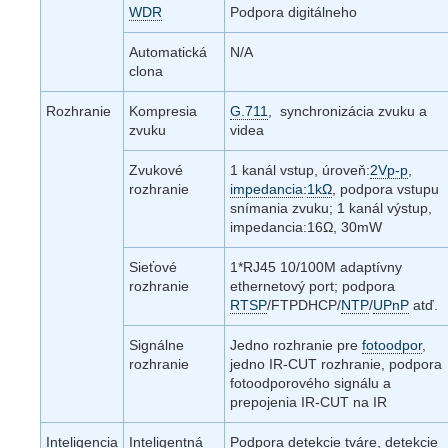
WDR
Podpora digitálneho
Automatická
N/A
clona
Rozhranie
Kompresia
G.711
, synchronizácia zvuku a
zvuku
videa
Zvukové
1 kanál vstup, úroveň:
2Vp-p
,
rozhranie
impedancia
:
1kΩ
, podpora vstupu
snímania zvuku; 1 kanál výstup,
impedancia:16Ω, 30mW
Sieťové
1*RJ45 10/100M adaptívny
rozhranie
ethernetový port; podpora
RTSP
/FTPDHCP/
NTP
/
UPnP
atď.
Signálne
Jedno rozhranie pre
fotoodpor
,
rozhranie
jedno IR-CUT rozhranie, podpora
fotoodporového signálu a
prepojenia IR-CUT na IR
Inteligencia
Inteligentná
Podpora detekcie tváre, detekcie