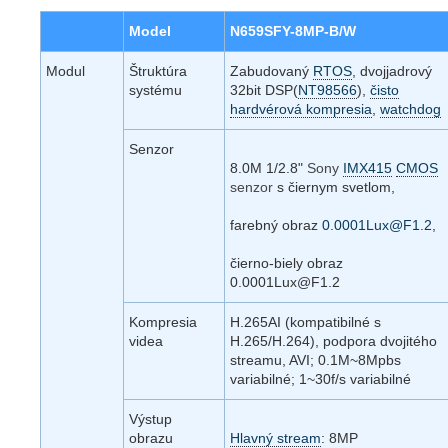
Model
N659SFY-8MP-B/W
Modul
Štruktúra
Zabudovaný
RTOS
, dvojjadrový
systému
32bit DSP(
NT98566
),
čisto
hardvérová kompresia
,
watchdog
Senzor
8.0M 1/2.8"
Sony
IMX415
CMOS
senzor
s čiernym svetlom,
farebný obraz
0.0001Lux@F1.2,
čierno-biely obraz
0.0001Lux@F1.2
Kompresia
H.265AI (kompatibilné s
videa
H.265/H.264), podpora dvojitého
streamu, AVI; 0.1M~8Mpbs
variabilné; 1~30f/s variabilné
Výstup
obrazu
Hlavný stream
: 8MP