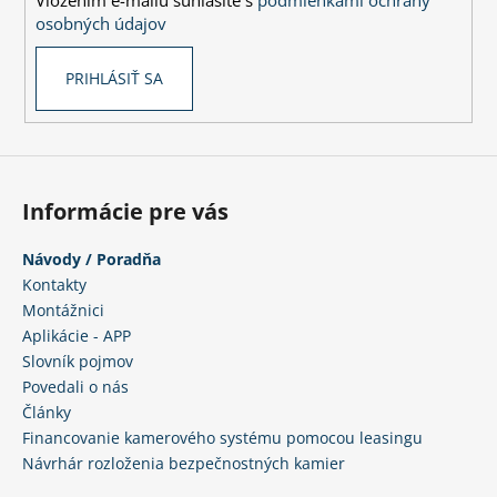
Vložením e-mailu súhlasíte s
podmienkami ochrany
e
osobných údajov
PRIHLÁSIŤ SA
Informácie pre vás
Návody / Poradňa
Kontakty
Montážnici
Aplikácie - APP
Slovník pojmov
Povedali o nás
Články
Financovanie kamerového systému pomocou leasingu
Návrhár rozloženia bezpečnostných kamier