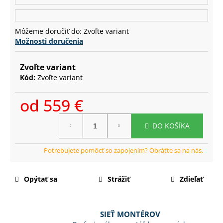
č
a
m
Môžeme doručiť do:
Zvoľte variant
e
Možnosti doručenia
Zvoľte variant
Kód:
Zvoľte variant
od
559 €
Jednotková
DO KOŠÍKA
cena:
Opýtať sa
Strážiť
Zdieľať
SIEŤ MONTÉROV