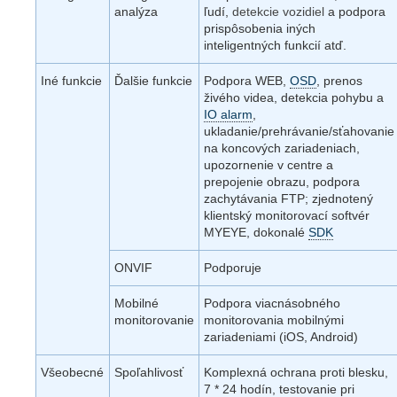
analýza
ľudí,
detekcie vozidiel
a podpora
prispôsobenia iných
inteligentných funkcií atď.
Iné funkcie
Ďalšie funkcie
Podpora WEB,
OSD
, prenos
živého videa, detekcia pohybu a
IO alarm
,
ukladanie/prehrávanie/sťahovanie
na koncových zariadeniach,
upozornenie v centre a
prepojenie obrazu, podpora
zachytávania FTP; zjednotený
klientský monitorovací softvér
MYEYE, dokonalé
SDK
ONVIF
Podporuje
Mobilné
Podpora viacnásobného
monitorovanie
monitorovania mobilnými
zariadeniami (iOS, Android)
Všeobecné
Spoľahlivosť
Komplexná ochrana proti blesku,
7 * 24 hodín, testovanie pri