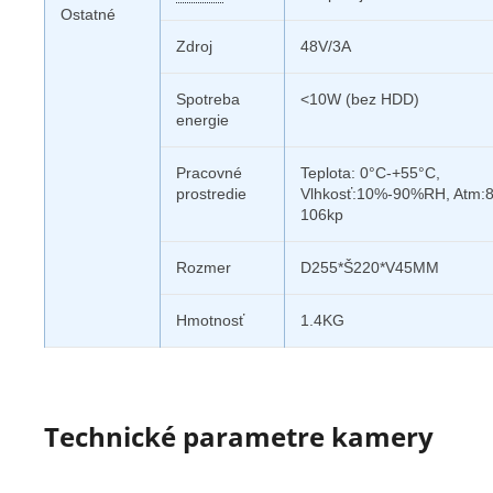
Ostatné
Zdroj
48V/3A
Spotreba
<10W (bez HDD)
energie
Pracovné
Teplota: 0°C-+55°C,
prostredie
Vlhkosť:10%-90%RH, Atm:
106kp
Rozmer
D255*Š220*V45MM
Hmotnosť
1.4KG
Technické parametre kamery