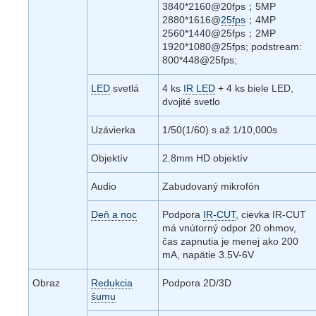
3840*2160@20fps；5MP
2880*1616@
25fps
；4MP
2560*1440@25fps；2MP
1920*1080@25fps; podstream:
800*448@25fps;
LED
svetlá
4 ks
IR LED
+ 4 ks biele LED,
dvojité svetlo
Uzávierka
1/50(1/60) s až 1/10,000s
Objektív
2.8mm HD objektív
Audio
Zabudovaný mikrofón
Deň a noc
Podpora
IR-CUT
, cievka IR-CUT
má vnútorný odpor 20 ohmov,
čas zapnutia je menej ako 200
mA, napätie 3.5V-6V
Obraz
Redukcia
Podpora 2D/3D
šumu