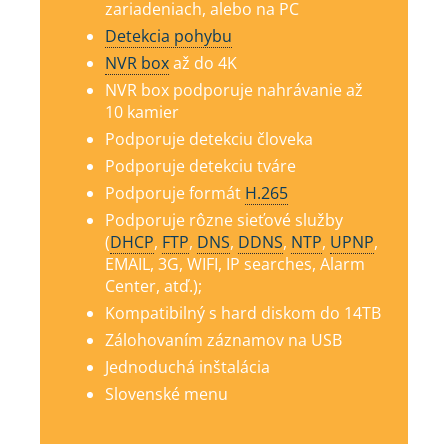
zariadeniach, alebo na PC
Detekcia pohybu
NVR box
až do 4K
NVR box podporuje nahrávanie až
10 kamier
Podporuje detekciu človeka
Podporuje detekciu tváre
Podporuje formát
H.265
Podporuje rôzne sieťové služby
(
DHCP
,
FTP
,
DNS
,
DDNS
,
NTP
,
UPNP
,
EMAIL, 3G, WIFI, IP searches, Alarm
Center, atď.);
Kompatibilný s hard diskom do 14TB
Zálohovaním záznamov na USB
Jednoduchá inštalácia
Slovenské menu