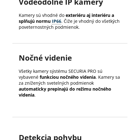
Vodeodolné IP kamery
Kamery sú vhodné do
exteriéru aj interiéru a
splňujú normu
IP66
. Čiže je vhodný do všetkých
poveternostných podmienok.
Nočné videnie
Všetky kamery sýstému SECURIA PRO sú
vybavené
funkciou nočného videnia
. Kamery sa
za znížených svetelných podmienok
automaticky prepínajú do režimu nočného
videnia
.
Detekcia pohybu