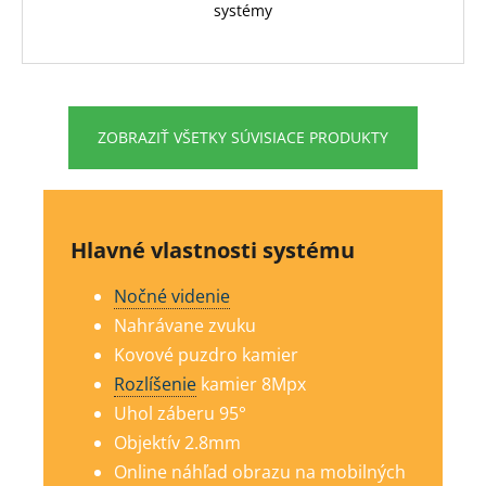
systémy
ZOBRAZIŤ VŠETKY SÚVISIACE PRODUKTY
Hlavné vlastnosti systému
Nočné videnie
Nahrávane zvuku
Kovové puzdro kamier
Rozlíšenie
kamier 8Mp
x
Uhol záberu 95°
Objektív 2.8mm
Online náhľad obrazu na mobilných