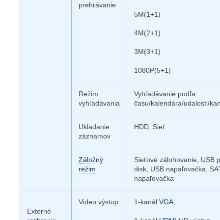
prehrávanie
5M(1+1)
4M(2+1)
3M(3+1)
1080P(5+1)
Režim
Vyhľadávanie podľa
vyhľadávania
času/kalendára/udalosti/kan
Ukladanie
HDD, Sieť
záznamov
Záložný
Sieťové zálohovanie, USB 
režim
disk, USB napaľovačka, SA
napaľovačka
Video výstup
1-kanál
VGA
,
Externé