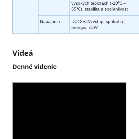
vysokých teplotách (-10℃～
65℃), stabilita a spoľahlivosť
Napájanie
DC12V/2A vstup, spotreba
energie: ≤3W
Videá
Denné videnie