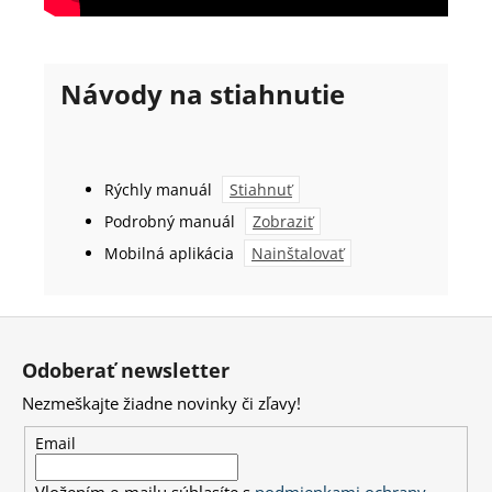
Návody na stiahnutie
Rýchly manuál
Stiahnuť
Podrobný manuál
Zobraziť
Mobilná aplikácia
Nainštalovať
Z
á
Odoberať newsletter
p
Nezmeškajte žiadne novinky či zľavy!
ä
t
Email
i