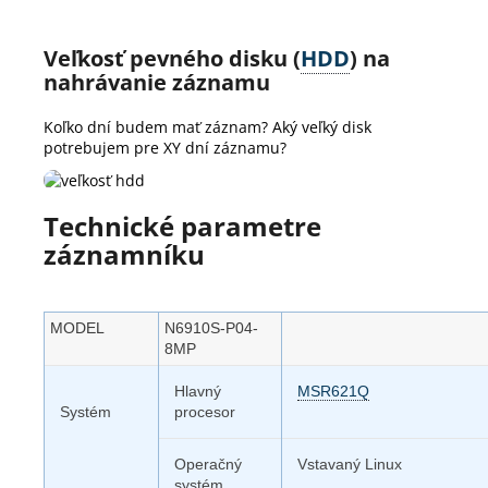
Veľkosť pevného disku (
HDD
) na
nahrávanie záznamu
Koľko dní budem mať záznam? Aký veľký disk
potrebujem pre XY dní záznamu?
Technické parametre
záznamníku
MODEL
N6910S-P04-
8MP
Hlavný
MSR621Q
Systém
procesor
Operačný
Vstavaný Linux
systém