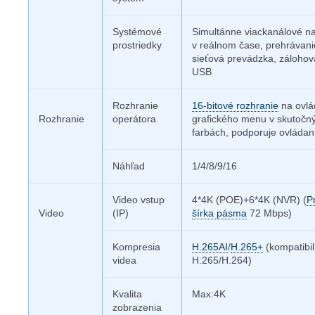
Systémové
Simultánne viackanálové n
prostriedky
v reálnom čase, prehrávani
sieťová prevádzka, zálohov
USB
Rozhranie
16-bitové rozhranie
na ovlá
Rozhranie
operátora
grafického menu v skutočn
farbách, podporuje ovládan
Náhľad
1/4/8/9/16
Video vstup
4*4K (POE)+6*4K (NVR) (
P
Video
(IP)
šírka pásma
72 Mbps)
Kompresia
H.265AI
/
H.265+
(kompatibi
videa
H.265/H.264)
Kvalita
Max:4K
zobrazenia