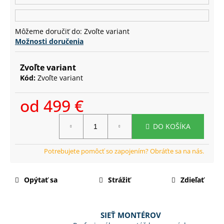
č
a
m
Môžeme doručiť do:
Zvoľte variant
e
Možnosti doručenia
Zvoľte variant
Kód:
Zvoľte variant
od
499 €
Jednotková
DO KOŠÍKA
cena:
Opýtať sa
Strážiť
Zdieľať
SIEŤ MONTÉROV