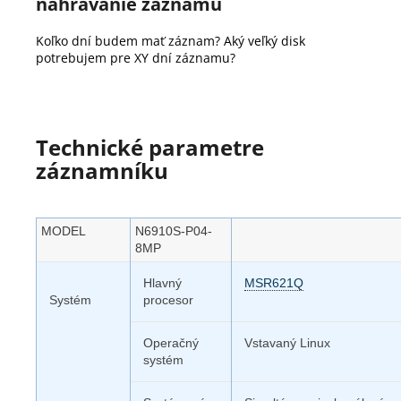
nahrávanie záznamu
Koľko dní budem mať záznam? Aký veľký disk
potrebujem pre XY dní záznamu?
Technické parametre
záznamníku
MODEL
N6910S-P04-
8MP
Hlavný
MSR621Q
Systém
procesor
Operačný
Vstavaný Linux
systém