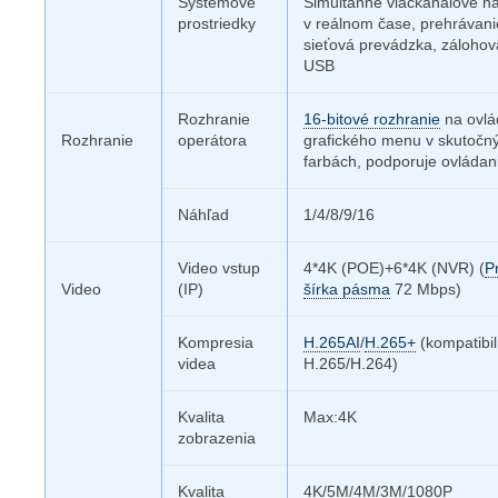
Systémové
Simultánne viackanálové n
prostriedky
v reálnom čase, prehrávani
sieťová prevádzka, zálohov
USB
Rozhranie
16-bitové rozhranie
na ovlá
Rozhranie
operátora
grafického menu v skutočn
farbách, podporuje ovládan
Náhľad
1/4/8/9/16
Video vstup
4*4K (POE)+6*4K (NVR) (
P
Video
(IP)
šírka pásma
72 Mbps)
Kompresia
H.265AI
/
H.265+
(kompatibi
videa
H.265/H.264)
Kvalita
Max:4K
zobrazenia
Kvalita
4K/5M/4M/3M/1080P