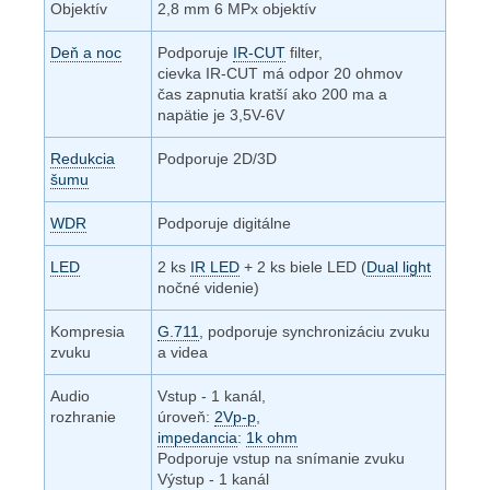
Objektív
2,8 mm 6 MPx objektív
Deň a noc
Podporuje
IR-CUT
filter,
cievka IR-CUT má odpor 20 ohmov
čas zapnutia kratší ako 200 ma a
napätie je 3,5V-6V
Redukcia
Podporuje 2D/3D
šumu
WDR
Podporuje digitálne
LED
2 ks
IR LED
+ 2 ks biele LED (
Dual light
nočné videnie)
Kompresia
G.711
, podporuje synchronizáciu zvuku
zvuku
a videa
Audio
Vstup - 1 kanál,
rozhranie
úroveň:
2Vp-p
,
impedancia
:
1k ohm
Podporuje vstup na snímanie zvuku
Výstup - 1 kanál