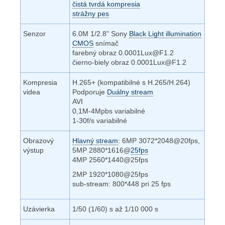
čistá tvrdá kompresia
strážny pes
Senzor
6.0M 1/2.8" Sony
Black Light illumination
CMOS
snímač
farebný obraz 0.0001Lux@F1.2
čierno-biely obraz 0.0001Lux@F1.2
Kompresia
H.265+ (kompatibilné s H.265/H.264)
videa
Podporuje
Duálny stream
AVI
0,1M-4Mpbs variabilné
1-30f/s variabilné
Obrazový
Hlavný stream
: 6MP 3072*2048@20fps,
výstup
5MP 2880*1616@
25fps
4MP 2560*1440@25fps
2MP 1920*1080@25fps
sub-stream: 800*448 pri 25 fps
Uzávierka
1/50 (1/60) s až 1/10 000 s