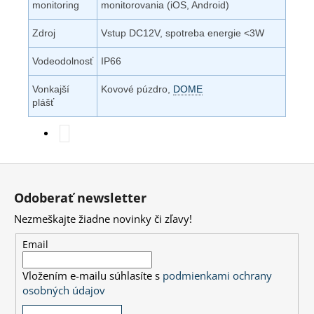
monitoring
monitorovania (iOS, Android)
Zdroj
Vstup DC12V, spotreba energie <3W
Vodeodolnosť
IP66
Vonkajší
Kovové púzdro,
DOME
plášť
Z
á
Odoberať newsletter
p
Nezmeškajte žiadne novinky či zľavy!
ä
t
Email
i
Vložením e-mailu súhlasíte s
podmienkami ochrany
e
osobných údajov