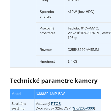
Spotreba
<10W (bez HDD)
energie
Pracovné
Teplota: 0°C-+55°C,
prostredie
Vlhkosť:10%-90%RH, Atm:
106kp
Rozmer
D255*Š220*V45MM
Hmotnosť
1.4KG
Technické parametre kamery
Model
N388SF-6MP-B/W
Štruktúra
Vstavaný
RTOS
,
systému
Dvojjadrový 32bit DSP (
GK7205V300
)