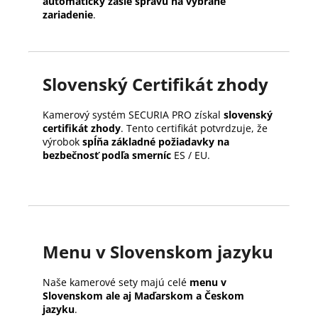
automaticky zašle správu na vybrané
zariadenie
.
Slovenský Certifikát zhody
Kamerový systém SECURIA PRO získal
slovenský
certifikát zhody
. Tento certifikát potvrdzuje, že
výrobok
spĺňa základné požiadavky na
bezbečnosť podľa smerníc
ES / EU.
Menu v Slovenskom jazyku
Naše kamerové sety majú celé
menu v
Slovenskom ale aj Maďarskom a Českom
jazyku
.