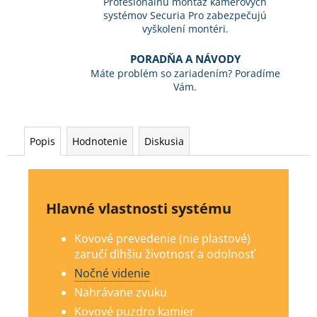
Profesionálnu montáž kamerových
systémov Securia Pro zabezpečujú
vyškolení montéri.
PORADŇA A NÁVODY
Máte problém so zariadením? Poradíme
Vám.
Popis
Hodnotenie
Diskusia
Hlavné vlastnosti systému
Kovové prevedenie (nie plastové)
zaručí dlhšiu životnosť a odolnosť
Nočné videnie
Nahrávane zvuku
Kovové puzdro kamier