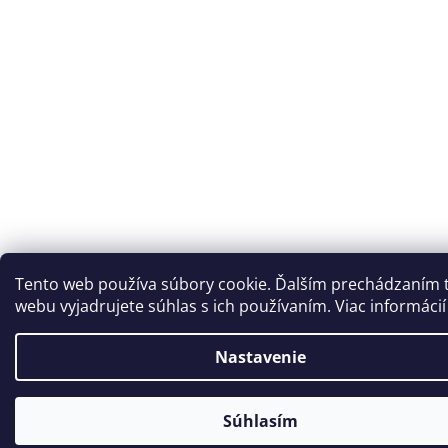
Tento web používa súbory cookie. Ďalším prechádzaním 
webu vyjadrujete súhlas s ich používaním. Viac informáci
Nastavenie
🌡️ Z dôvodu vysokých teplôt bude naša predajňa od 5. 8. do 7. 8. otvor
Súhlasím
len do 12:00 hod.