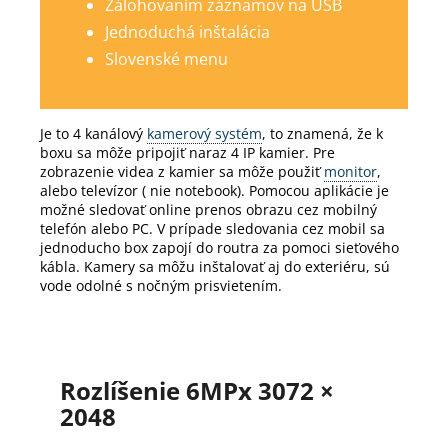
Zálohovaním záznamov na USB
Jednoduchá inštalácia
Slovenské menu
Je to 4 kanálový
kamerový systém
, to znamená, že k
boxu sa môže pripojiť naraz 4 IP kamier.
Pre
zobrazenie videa z kamier sa môže použiť
monitor
,
alebo televízor ( nie notebook).
Pomocou aplikácie je
možné sledovať online prenos obrazu cez mobilný
telefón alebo PC.
V prípade sledovania cez mobil sa
jednoducho box zapojí do routra za pomoci sieťového
kábla.
Kamery sa môžu inštalovať aj do exteriéru, sú
vode odolné s nočným prisvietením.
Rozlíšenie 6MPx 3072 ×
2048