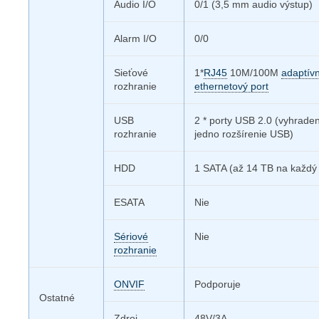
Audio I/O
0/1 (3,5 mm audio výstup)
Alarm I/O
0/0
Sieťové
1*
RJ45
10M/100M
adaptív
rozhranie
ethernetový port
USB
2 * porty USB 2.0 (vyhraden
rozhranie
jedno rozšírenie USB)
HDD
1 SATA (až 14 TB na každý 
ESATA
Nie
Sériové
Nie
rozhranie
ONVIF
Podporuje
Ostatné
Zdroj
48V/3A