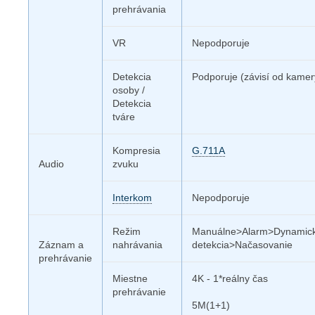
prehrávania
VR
Nepodporuje
Detekcia
Podporuje (závisí od kamer
osoby /
Detekcia
tváre
Kompresia
G.711A
Audio
zvuku
Interkom
Nepodporuje
Režim
Manuálne>Alarm>Dynamic
Záznam a
nahrávania
detekcia>Načasovanie
prehrávanie
Miestne
4K - 1*reálny čas
prehrávanie
5M(1+1)