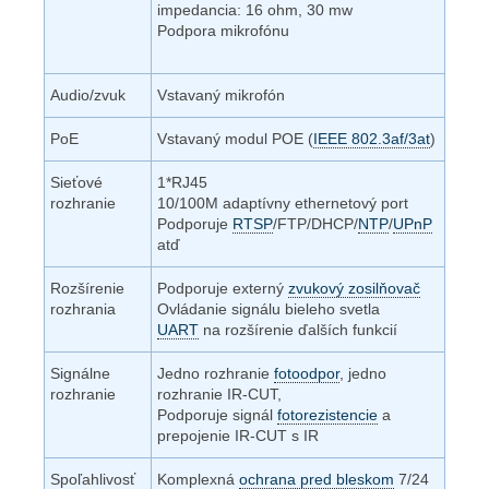
impedancia: 16 ohm, 30 mw
Podpora mikrofónu
Audio/zvuk
Vstavaný mikrofón
PoE
Vstavaný modul POE (
IEEE 802.3af/3at
)
Sieťové
1*RJ45
rozhranie
10/100M adaptívny ethernetový port
Podporuje
RTSP
/FTP/DHCP/
NTP
/
UPnP
atď
Rozšírenie
Podporuje externý
zvukový zosilňovač
rozhrania
Ovládanie signálu bieleho svetla
UART
na rozšírenie ďalších funkcií
Signálne
Jedno rozhranie
fotoodpor
, jedno
rozhranie
rozhranie IR-CUT,
Podporuje signál
fotorezistencie
a
prepojenie IR-CUT s IR
Spoľahlivosť
Komplexná
ochrana pred bleskom
7/24