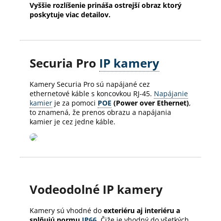
Vyššie rozlíšenie prináša ostrejší obraz ktorý
poskytuje viac detailov.
Securia Pro
IP kamery
Kamery Securia Pro sú napájané cez
ethernetové káble s koncovkou RJ-45.
Napájanie
kamier
je za pomoci
POE
(Power over Ethernet)
,
to znamená, že prenos obrazu a napájania
kamier je cez jedne káble.
Vodeodolné IP kamery
Kamery sú vhodné do
exteriéru aj interiéru a
splňujú normu
IP66
. Čiže je vhodný do všetkých