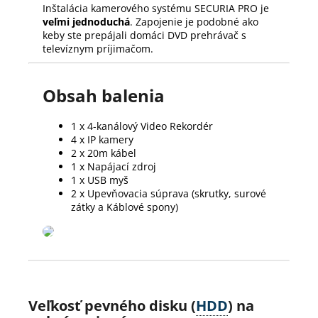
Inštalácia kamerového systému SECURIA PRO je
veľmi jednoduchá
. Zapojenie je podobné ako
keby ste prepájali domáci DVD prehrávač s
televíznym príjimačom.
Obsah balenia
1 x 4-kanálový Video Rekordér
4 x IP kamery
2 x 20m kábel
1 x Napájací zdroj
1 x USB myš
2 x Upevňovacia súprava (skrutky, surové
zátky a Káblové spony)
Veľkosť pevného disku (
HDD
) na