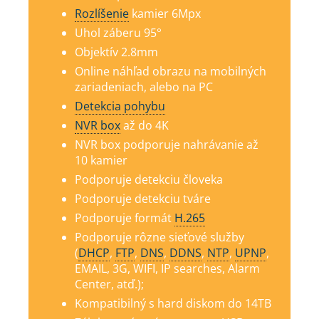
Rozlíšenie
kamier 6Mp
x
Uhol záberu 95°
Objektív 2.8mm
Online náhľad obrazu na mobilných
zariadeniach, alebo na PC
Detekcia pohybu
NVR box
až do 4K
NVR box podporuje nahrávanie až
10 kamier
Podporuje detekciu človeka
Podporuje detekciu tváre
Podporuje formát
H.265
Podporuje rôzne sieťové služby
(
DHCP
,
FTP
,
DNS
,
DDNS
,
NTP
,
UPNP
,
EMAIL, 3G, WIFI, IP searches, Alarm
Center, atď.);
Kompatibilný s hard diskom do 14TB