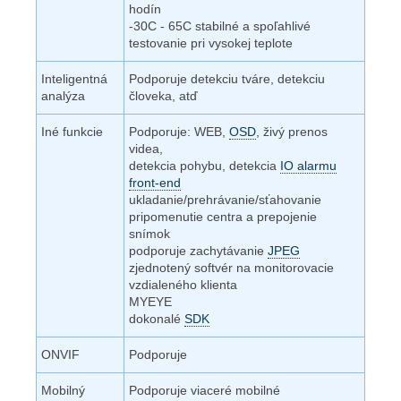
hodín
-30C - 65C stabilné a spoľahlivé
testovanie pri vysokej teplote
Inteligentná
Podporuje detekciu tváre, detekciu
analýza
človeka, atď
Iné funkcie
Podporuje: WEB,
OSD
, živý prenos
videa,
detekcia pohybu, detekcia
IO alarmu
front-end
ukladanie/prehrávanie/sťahovanie
pripomenutie centra a prepojenie
snímok
podporuje zachytávanie
JPEG
zjednotený softvér na monitorovacie
vzdialeného klienta
MYEYE
dokonalé
SDK
ONVIF
Podporuje
Mobilný
Podporuje viaceré mobilné