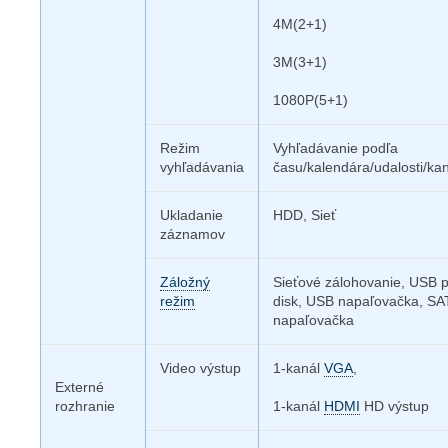
4M(2+1)
3M(3+1)
1080P(5+1)
Režim
Vyhľadávanie podľa
vyhľadávania
času/kalendára/udalosti/kan
Ukladanie
HDD, Sieť
záznamov
Záložný
Sieťové zálohovanie, USB 
režim
disk, USB napaľovačka, SA
napaľovačka
Video výstup
1-kanál
VGA
,
Externé
rozhranie
1-kanál
HDMI
HD výstup