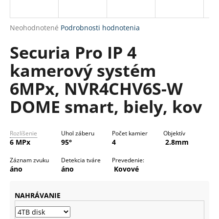
á
j
Priemerné
Neohodnotené
Podrobnosti hodnotenia
s
hodnotenie
Securia Pro IP 4
produktu
ť
je
?
kamerový systém
0,0
z
6MPx, NVR4CHV6S-W
5
hviezdičiek.
DOME smart, biely, kov
HĽADAŤ
Rozlíšenie
Uhol záberu
Počet kamier
Objektív
6 MPx
95°
4
2.8mm
O
Záznam zvuku
Detekcia tváre
Prevedenie:
d
áno
áno
Kovové
p
o
NAHRÁVANIE
r
ú