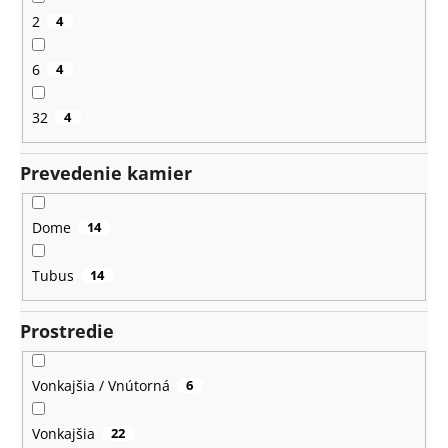
2
4
6
4
32
4
Prevedenie kamier
Dome
14
Tubus
14
Prostredie
Vonkajšia / Vnútorná
6
Vonkajšia
22