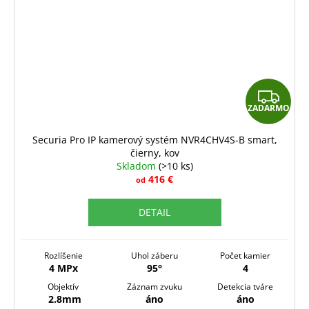
Z
ZADARMO
A
D
Securia Pro IP kamerový systém NVR4CHV4S-B smart,
čierny, kov
A
Skladom
(>10 ks)
R
416 €
od
M
DETAIL
O
Rozlíšenie
Uhol záberu
Počet kamier
4 MPx
95°
4
Objektív
Záznam zvuku
Detekcia tváre
2.8mm
áno
áno