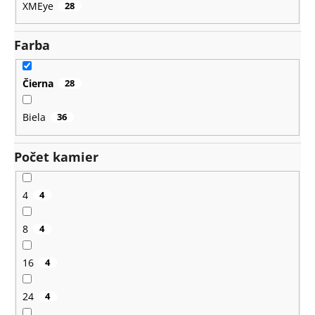
XMEye
28
Farba
Čierna
28
Biela
36
Počet kamier
4
4
8
4
16
4
24
4