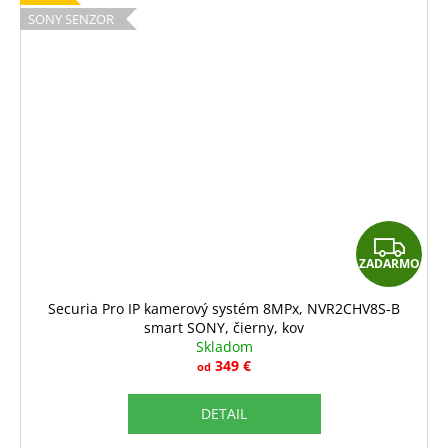
SONY SENZOR
Z
ZADARMO
A
D
Securia Pro IP kamerový systém 8MPx, NVR2CHV8S-B
smart SONY, čierny, kov
A
Skladom
R
349 €
od
M
DETAIL
O