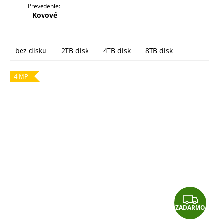
Prevedenie:
Kovové
bez disku
2TB disk
4TB disk
8TB disk
4 MP
Z
ZADARMO
A