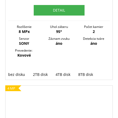
M
DETAIL
O
Rozlíšenie
Uhol záberu
Počet kamier
8 MPx
95°
2
Senzor
Záznam zvuku
Detekcia tváre
SONY
áno
áno
Prevedenie:
Kovové
bez disku
2TB disk
4TB disk
8TB disk
4 MP