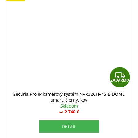
Z
ZADARMO
A
D
Securia Pro IP kamerový systém NVR32CHV4S-B DOME
smart, čierny, kov
A
Skladom
R
2 740 €
od
M
DETAIL
O