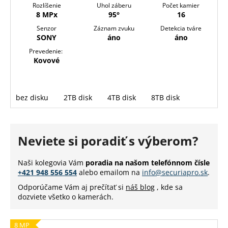
Rozlíšenie
Uhol záberu
Počet kamier
8 MPx
95°
16
Senzor
Záznam zvuku
Detekcia tváre
SONY
áno
áno
Prevedenie:
Kovové
bez disku
2TB disk
4TB disk
8TB disk
Neviete si poradiť s výberom?
Naši kolegovia Vám
poradia na našom telefónnom čísle
+421 948 556 554
alebo emailom na
info@securiapro.sk
.
Odporúčame Vám aj prečítať si
náš blog
, kde sa
dozviete všetko o kamerách.
8 MP