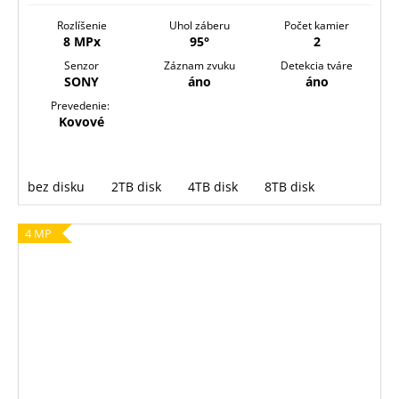
Rozlíšenie
Uhol záberu
Počet kamier
8 MPx
95°
2
Senzor
Záznam zvuku
Detekcia tváre
SONY
áno
áno
Prevedenie:
Kovové
bez disku
2TB disk
4TB disk
8TB disk
4 MP