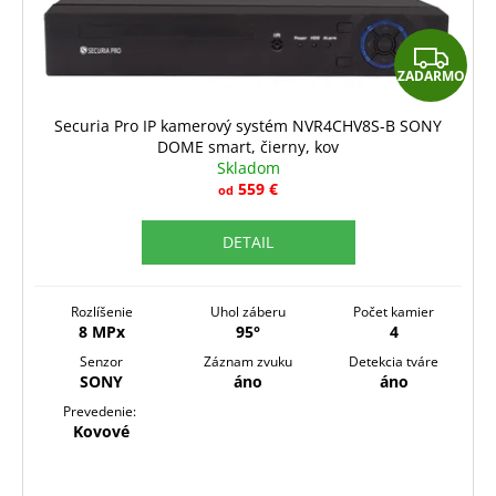
Z
ZADARMO
A
D
Securia Pro IP kamerový systém NVR4CHV8S-B SONY
DOME smart, čierny, kov
A
Skladom
R
559 €
od
M
DETAIL
O
Rozlíšenie
Uhol záberu
Počet kamier
8 MPx
95°
4
Senzor
Záznam zvuku
Detekcia tváre
SONY
áno
áno
Prevedenie:
Kovové