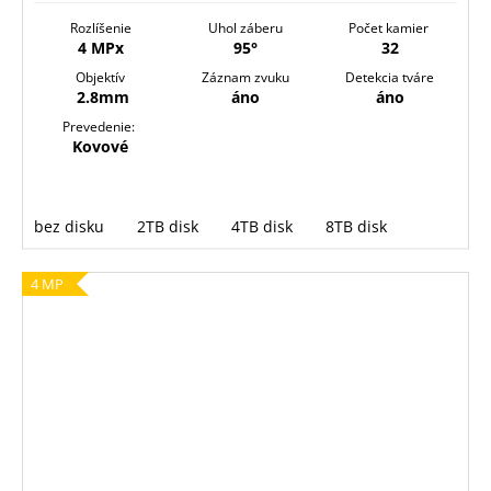
Rozlíšenie
Uhol záberu
Počet kamier
4 MPx
95°
32
Objektív
Záznam zvuku
Detekcia tváre
2.8mm
áno
áno
Prevedenie:
Kovové
bez disku
2TB disk
4TB disk
8TB disk
4 MP