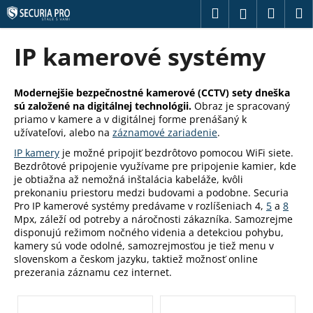
K
Prejsť
Hľadať
Náku
M
Prihláseni
na
o
obsah
Späť
Späť
košík
š
IP kamerové systémy
í
Č
k
o
Modernejšie bezpečnostné kamerové (CCTV) sety dneška
sú založené na digitálnej technológii.
Obraz je spracovaný
p
priamo v kamere a v digitálnej forme prenášaný k
o
užívateľovi, alebo na
záznamové zariadenie
.
t
IP kamery
je možné pripojiť bezdrôtovo pomocou WiFi siete.
r
Bezdrôtové pripojenie využívame pre pripojenie kamier, kde
je obtiažna až nemožná inštalácia kabeláže, kvôli
e
prekonaniu priestoru medzi budovami a podobne. Securia
b
Pro IP kamerové systémy predávame v rozlíšeniach 4,
5
a
8
u
Mpx, záleží od potreby a náročnosti zákazníka. Samozrejme
disponujú režimom nočného videnia a detekciou pohybu,
j
kamery sú vode odolné, samozrejmosťou je tiež menu v
e
slovenskom a českom jazyku, taktiež možnosť online
t
prezerania záznamu cez internet.
e
n