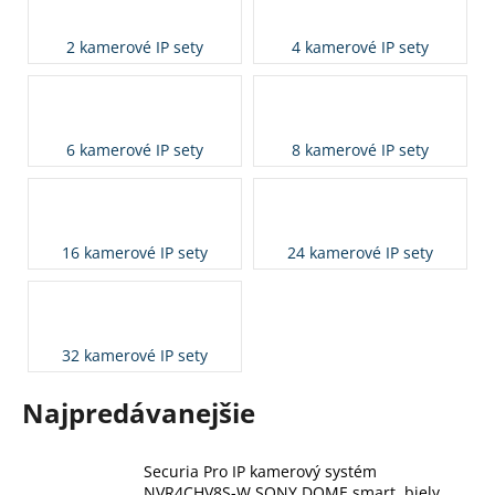
á
2 kamerové IP sety
4 kamerové IP sety
j
s
ť
?
6 kamerové IP sety
8 kamerové IP sety
16 kamerové IP sety
24 kamerové IP sety
HĽADAŤ
O
32 kamerové IP sety
d
p
Najpredávanejšie
o
r
ú
Securia Pro IP kamerový systém
NVR4CHV8S-W SONY DOME smart, biely,