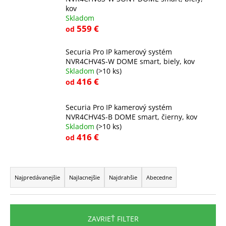
č
kov
a
Skladom
m
559 €
od
e
Securia Pro IP kamerový systém
NVR4CHV4S-W DOME smart, biely, kov
Skladom
(>10 ks)
416 €
od
Securia Pro IP kamerový systém
NVR4CHV4S-B DOME smart, čierny, kov
Skladom
(>10 ks)
416 €
od
R
a
Najpredávanejšie
Najlacnejšie
Najdrahšie
Abecedne
d
e
n
ZAVRIEŤ FILTER