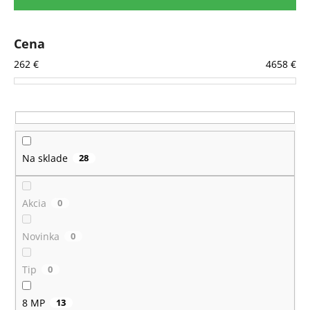
i
e
p
Cena
r
262
€
4658
€
o
d
u
k
t
Na sklade
28
o
v
Akcia
0
Novinka
0
Tip
0
8 MP
13