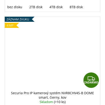
bez disku
2TB disk
4TB disk
8TB disk
ZÁZNAM ZVUKU
4 MP
Z
ZADARMO
A
D
Securia Pro IP kamerový systém NVR8CHV4S-B DOME
smart, čierny, kov
A
Skladom
(>10 ks)