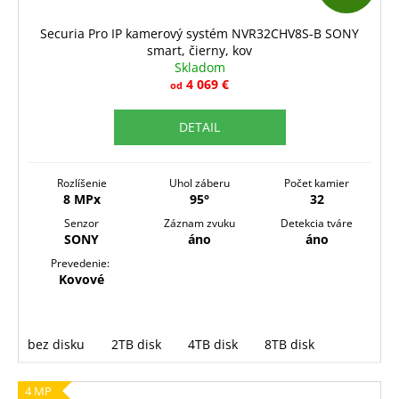
A
D
Securia Pro IP kamerový systém NVR32CHV8S-B SONY
smart, čierny, kov
A
Skladom
R
4 069 €
od
M
DETAIL
O
Rozlíšenie
Uhol záberu
Počet kamier
8 MPx
95°
32
Senzor
Záznam zvuku
Detekcia tváre
SONY
áno
áno
Prevedenie:
Kovové
bez disku
2TB disk
4TB disk
8TB disk
4 MP