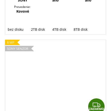
SONY
áno
áno
Prevedenie:
Kovové
bez disku
2TB disk
4TB disk
8TB disk
8 MP
SONY SENZOR
Z
ZADARMO