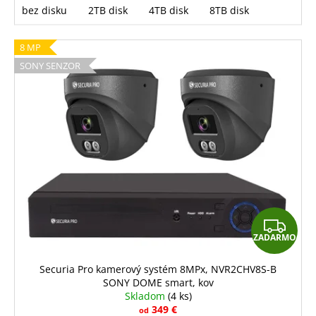
bez disku
2TB disk
4TB disk
8TB disk
8 MP
SONY SENZOR
Z
ZADARMO
A
D
Securia Pro kamerový systém 8MPx, NVR2CHV8S-B
SONY DOME smart, kov
A
Skladom
(4 ks)
R
349 €
od