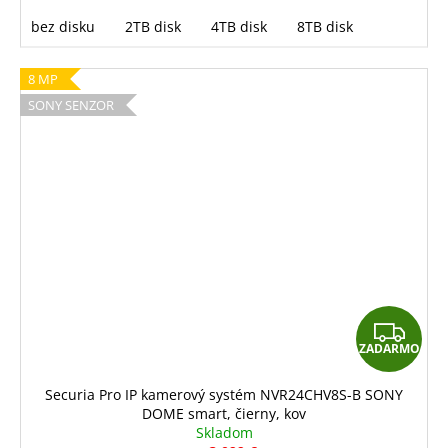
bez disku
2TB disk
4TB disk
8TB disk
8 MP
SONY SENZOR
Z
ZADARMO
A
D
Securia Pro IP kamerový systém NVR24CHV8S-B SONY
DOME smart, čierny, kov
A
Skladom