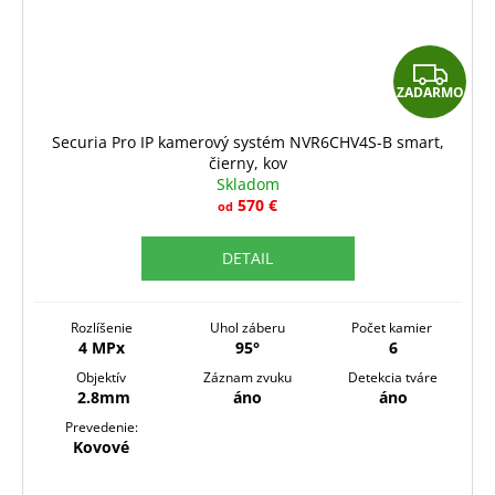
Z
ZADARMO
A
D
Securia Pro IP kamerový systém NVR6CHV4S-B smart,
čierny, kov
A
Skladom
R
570 €
od
M
DETAIL
O
Rozlíšenie
Uhol záberu
Počet kamier
4 MPx
95°
6
Objektív
Záznam zvuku
Detekcia tváre
2.8mm
áno
áno
Prevedenie:
Kovové