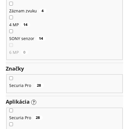
Záznam zvuku
4
4 MP
14
SONY senzor
14
6 MP
0
Značky
Securia Pro
28
Aplikácia
?
Securia Pro
28