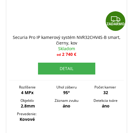
Z
ZADARMO
A
D
Securia Pro IP kamerový systém NVR32CHV4S-B smart,
čierny, kov
A
Skladom
R
2 740 €
od
M
DETAIL
O
Rozlíšenie
Uhol záberu
Počet kamier
4 MPx
95°
32
Objektív
Záznam zvuku
Detekcia tváre
2.8mm
áno
áno
Prevedenie:
Kovové