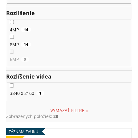
Rozlíšenie
4MP
14
8MP
14
6MP
0
Rozlíšenie videa
3840 x 2160
1
VYMAZAŤ FILTRE
Zobrazených položiek:
28
V
ZÁZNAM ZVUKU