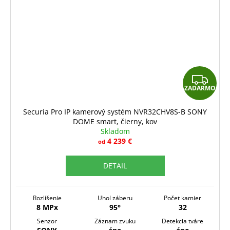
Z
ZADARMO
A
D
Securia Pro IP kamerový systém NVR32CHV8S-B SONY
DOME smart, čierny, kov
A
Skladom
R
4 239 €
od
M
DETAIL
O
Rozlíšenie
Uhol záberu
Počet kamier
8 MPx
95°
32
Senzor
Záznam zvuku
Detekcia tváre