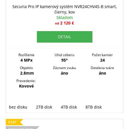
D
Securia Pro IP kamerový systém NVR24CHV4S-B smart,
čierny, kov
A
Skladom
R
2 120 €
od
M
DETAIL
O
Rozlíšenie
Uhol záberu
Počet kamier
4 MPx
95°
24
Objektív
Záznam zvuku
Detekcia tváre
2.8mm
áno
áno
Prevedenie:
Kovové
bez disku
2TB disk
4TB disk
8TB disk
8 MP