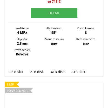
R
713 €
od
M
DETAIL
O
Rozlíšenie
Uhol záberu
Počet kamier
4 MPx
95°
8
Objektív
Záznam zvuku
Detekcia tváre
2.8mm
áno
áno
Prevedenie:
Kovové
bez disku
2TB disk
4TB disk
8TB disk
8 MP
SONY SENZOR