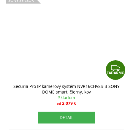
SONY SENZOR
Z
ZADARMO
A
D
Securia Pro IP kamerový systém NVR16CHV8S-B SONY
DOME smart, čierny, kov
A
Skladom
R
2 079 €
od
M
DETAIL
O