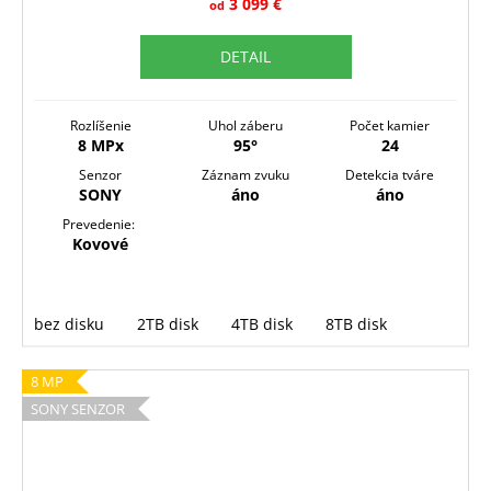
R
3 099 €
od
M
DETAIL
O
Rozlíšenie
Uhol záberu
Počet kamier
8 MPx
95°
24
Senzor
Záznam zvuku
Detekcia tváre
SONY
áno
áno
Prevedenie:
Kovové
bez disku
2TB disk
4TB disk
8TB disk
8 MP
SONY SENZOR