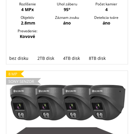
Rozlíšenie
Uhol záberu
Počet kamier
4 MPx
95°
4
Objektív
Záznam zvuku
Detekcia tváre
2.8mm
áno
áno
Prevedenie:
Kovové
bez disku
2TB disk
4TB disk
8TB disk
8 MP
SONY SENZOR