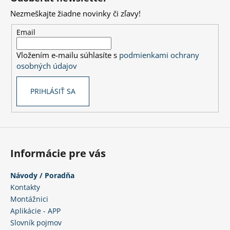
p
Nezmeškajte žiadne novinky či zľavy!
ä
t
Email
i
Vložením e-mailu súhlasíte s
podmienkami ochrany
e
osobných údajov
PRIHLÁSIŤ SA
Informácie pre vás
Návody / Poradňa
Kontakty
Montážnici
Aplikácie - APP
Slovník pojmov