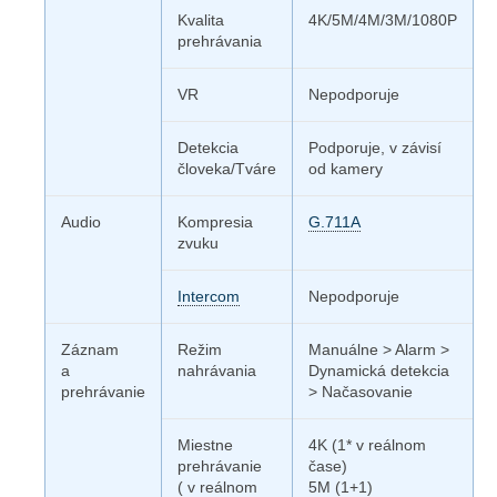
Kvalita
4K/5M/4M/3M/1080P
prehrávania
VR
Nepodporuje
Detekcia
Podporuje, v závisí
človeka/Tváre
od kamery
Audio
Kompresia
G.711A
zvuku
Intercom
Nepodporuje
Záznam
Režim
Manuálne > Alarm >
a
nahrávania
Dynamická detekcia
prehrávanie
> Načasovanie
Miestne
4K (1* v reálnom
prehrávanie
čase)
( v reálnom
5M (1+1)