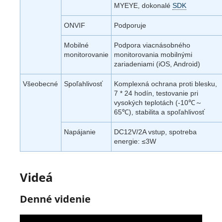
MYEYE, dokonalé
SDK
ONVIF
Podporuje
Mobilné
Podpora viacnásobného
monitorovanie
monitorovania mobilnými
zariadeniami (iOS, Android)
Všeobecné
Spoľahlivosť
Komplexná ochrana proti blesku,
7 * 24 hodín, testovanie pri
vysokých teplotách (-10℃～
65℃), stabilita a spoľahlivosť
Napájanie
DC12V/2A vstup, spotreba
energie: ≤3W
Videá
Denné videnie