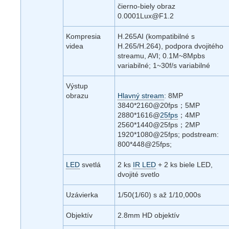
čierno-biely obraz
0.0001Lux@F1.2
Kompresia
H.265AI (kompatibilné s
videa
H.265/H.264), podpora dvojitého
streamu, AVI; 0.1M~8Mpbs
variabilné; 1~30f/s variabilné
Výstup
obrazu
Hlavný stream
: 8MP
3840*2160@20fps；5MP
2880*1616@
25fps
；4MP
2560*1440@25fps；2MP
1920*1080@25fps; podstream:
800*448@25fps;
LED
svetlá
2 ks
IR LED
+ 2 ks biele LED,
dvojité svetlo
Uzávierka
1/50(1/60) s až 1/10,000s
Objektív
2.8mm HD objektív