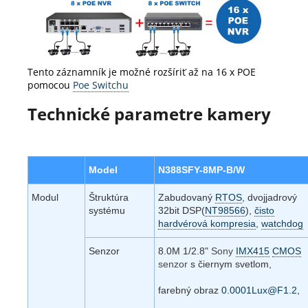
Tento záznamník je možné rozšíriť až na 16 x POE
pomocou
Poe Switchu
Technické parametre kamery
Model
N388SFY-8MP-B/W
Modul
Štruktúra
Zabudovaný
RTOS
, dvojjadrový
systému
32bit DSP(
NT98566
),
čisto
hardvérová kompresia
,
watchdog
Senzor
8.0M 1/2.8"
Sony
IMX415
CMOS
senzor
s čiernym svetlom,
farebný obraz
0.0001Lux@F1.2,