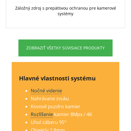
Záložný zdroj s prepäťovou ochranou pre kamerové
systémy
ZOBRAZIŤ VŠETKY SÚVISIACE PRODUKTY
Hlavné vlastnosti systému
Nočné videnie
Nahrávane zvuku
Kovové puzdro kamier
Rozlíšenie
kamier 8Mp
x / 4K
Uhol záberu 95°
Objektív 2.8mm