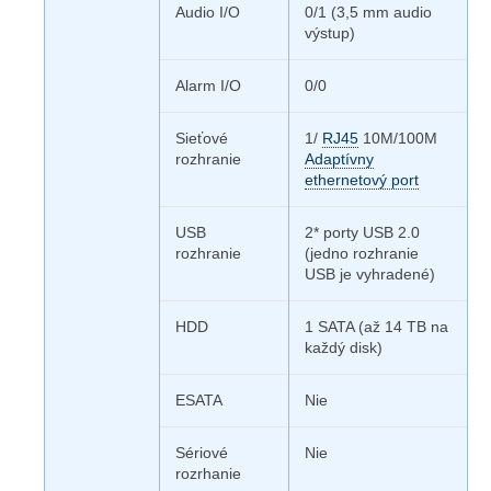
Audio I/O
0/1 (3,5 mm audio
výstup)
Alarm I/O
0/0
Sieťové
1/
RJ45
10M/100M
rozhranie
Adaptívny
ethernetový port
USB
2* porty USB 2.0
rozhranie
(jedno rozhranie
USB je vyhradené)
HDD
1 SATA (až 14 TB na
každý disk)
ESATA
Nie
Sériové
Nie
rozrhanie