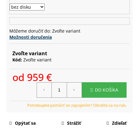
č
a
m
e
Môžeme doručiť do:
Zvoľte variant
Možnosti doručenia
Zvoľte variant
Kód:
Zvoľte variant
od
959 €
Jednotková
DO KOŠÍKA
cena:
Opýtať sa
Strážiť
Zdieľať