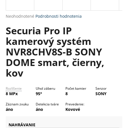
R
á
M
j
Priemerné
Neohodnotené
Podrobnosti hodnotenia
s
O
hodnotenie
Securia Pro IP
produktu
ť
je
?
kamerový systém
0,0
z
NVR8CHV8S-B SONY
5
hviezdičiek.
DOME smart, čierny,
HĽADAŤ
kov
Rozlíšenie
Uhol záberu
Počet kamier
Senzor
O
8 MPx
95°
8
SONY
d
p
Záznam zvuku
Detekcia tváre
Prevedenie:
o
áno
áno
Kovové
r
ú
NAHRÁVANIE