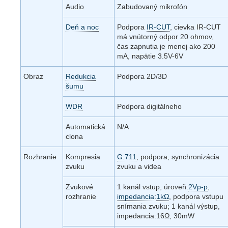
Audio
Zabudovaný mikrofón
Deň a noc
Podpora
IR-CUT
, cievka IR-CUT
má vnútorný odpor 20 ohmov,
čas zapnutia je menej ako 200
mA, napätie 3.5V-6V
Obraz
Redukcia
Podpora 2D/3D
šumu
WDR
Podpora digitálneho
Automatická
N/A
clona
Rozhranie
Kompresia
G.711
, podpora, synchronizácia
zvuku
zvuku a videa
Zvukové
1 kanál vstup, úroveň:
2Vp-p
,
rozhranie
impedancia
:
1kΩ
, podpora vstupu
snímania zvuku; 1 kanál výstup,
impedancia:16Ω, 30mW