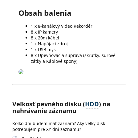
Obsah balenia
1 x 8-kanálový Video Rekordér
8 x IP kamery
8 x 20m kábel
1 x Napájací zdroj
1 x USB myš
8 x Upevňovacia súprava (skrutky, surové
zátky a Káblové spony)
Veľkosť pevného disku (
HDD
) na
nahrávanie záznamu
Koľko dní budem mať záznam? Aký veľký disk
potrebujem pre XY dní záznamu?