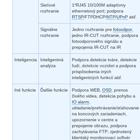
Sieťové
1*RJ45 10/100M adaptívny
rozhranie
ethernetový port; podpora
RTSP
/FTPDHCP/
NTP
/
UPnP
atď.
Signálne
Jedno rozhranie pre
fotoodpor
,
rozhranie
jedno IR-CUT rozhranie, podpora
fotoodporového signálu a
prepojenia IR-CUT na IR
Inteligencia
Inteligentná
Podpora detekcie tváre, detekcie
analýza
ľudí,
detekcie vozidiel
a podpora
prispôsobenia iných
inteligentných funkcií atď.
Iné funkcie
Ďalšie funkcie
Podpora WEB,
OSD
, prenos
živého videa, detekcia pohybu a
IO alarm
,
ukladanie/prehrávanie/sťahovanie
na koncových zariadeniach,
upozornenie v centre a
prepojenie obrazu, podpora
zachytávania FTP; zjednotený
klientský monitorovací softvér