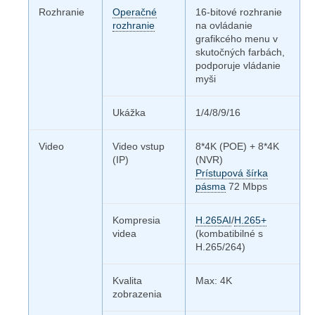
Rozhranie
Operačné
16-bitové rozhranie
rozhranie
na ovládanie
grafikcého menu v
skutočných farbách,
podporuje vládanie
myši
Ukážka
1/4/8/9/16
Video
Video vstup
8*4K (POE) + 8*4K
(IP)
(NVR)
Prístupová šírka
pásma
72 Mbps
Kompresia
H.265AI
/
H.265+
videa
(kombatibilné s
H.265/264)
Kvalita
Max: 4K
zobrazenia