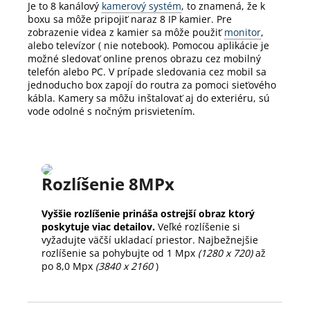
Je to 8 kanálový
kamerový systém
, to znamená, že k
boxu sa môže pripojiť naraz 8 IP kamier.
Pre
zobrazenie videa z kamier sa môže použiť
monitor
,
alebo televízor ( nie notebook).
Pomocou aplikácie je
možné sledovať online prenos obrazu cez mobilný
telefón alebo PC.
V prípade sledovania cez mobil sa
jednoducho box zapojí do routra za pomoci sieťového
kábla.
Kamery sa môžu inštalovať aj do exteriéru, sú
vode odolné s nočným prisvietením.
Rozlíšenie 8MPx
Vyššie rozlíšenie prináša ostrejší obraz ktorý
poskytuje viac detailov.
Veľké rozlíšenie si
vyžadujte väčší ukladací priestor. Najbežnejšie
rozlíšenie sa pohybujte od 1 Mpx
(1280 x 720)
až
po 8,0 Mpx
(3840 x 2160
)