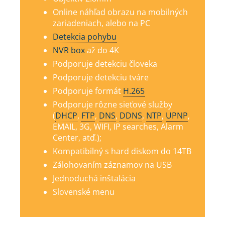
Online náhľad obrazu na mobilných
zariadeniach, alebo na PC
Detekcia pohybu
NVR box
až do 4K
Podporuje detekciu človeka
Podporuje detekciu tváre
Podporuje formát
H.265
Podporuje rôzne sieťové služby
(
DHCP
,
FTP
,
DNS
,
DDNS
,
NTP
,
UPNP
,
EMAIL, 3G, WIFI, IP searches, Alarm
Center, atď.);
Kompatibilný s hard diskom do 14TB
Zálohovaním záznamov na USB
Jednoduchá inštalácia
Slovenské menu