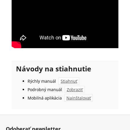
Návody na stiahnutie
Rýchly manuál
Stiahnuť
Podrobný manuál
Zobraziť
Mobilná aplikácia
Nainštalovať
Z
á
Odoberať newsletter