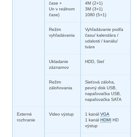
čase +
4M (2+1)
Un v reálnom
3M (3+1)
čase)
1080 (5+1)
Režim
Vyhľadávanie podľa
vyhľadávania
času/ kalendára /
udalosti / kanálu/
tváre
Ukladanie
HDD, Sieť
záznamov
Režim
Sieťová záloha,
zálohovania
pevný disk USB,
napaľovačka USB,
napaľovačka SATA
Externé
Video výstup
1 kanál
VGA
rozhranie
1 kanál
HDMI
HD
výstup