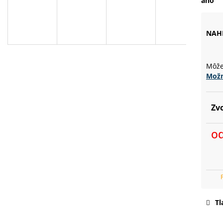
áno
D
NAH
A
Môže
Možn
R
Zvo
M
o
Jed
cen
O
Tl