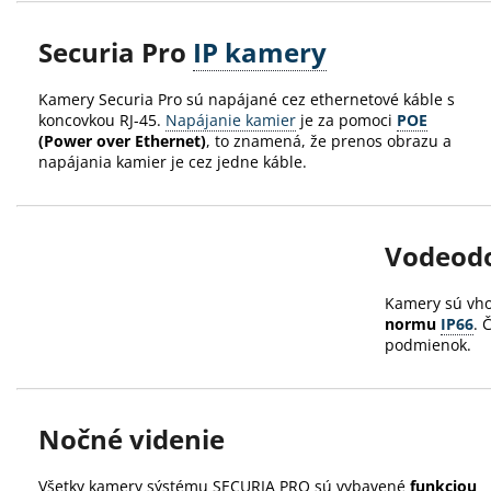
Securia Pro
IP kamery
Kamery Securia Pro sú napájané cez ethernetové káble s
koncovkou RJ-45.
Napájanie kamier
je za pomoci
POE
(Power over Ethernet)
, to znamená, že prenos obrazu a
napájania kamier je cez jedne káble.
Vodeodo
Kamery sú vh
normu
IP66
. 
podmienok.
Nočné videnie
Všetky kamery sýstému SECURIA PRO sú vybavené
funkciou