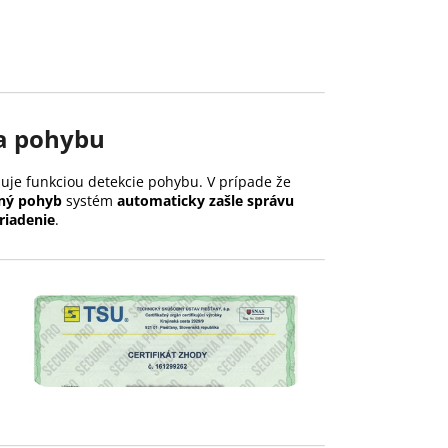
a pohybu
uje funkciou detekcie pohybu. V prípade že
ný pohyb
systém
automaticky zašle správu
riadenie
.