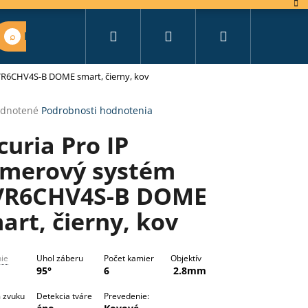
Hľadať
Prihlásenie
Nákupný
Nájsť vhodný set
VR6CHV4S-B DOME smart, čierny, kov
košík
erné
dnotené
Podrobnosti hodnotenia
tenie
curia Pro IP
ktu
merový systém
R6CHV4S-B DOME
ičiek.
art, čierny, kov
nie
Uhol záberu
Počet kamier
Objektív
95°
6
2.8mm
 zvuku
Detekcia tváre
Prevedenie: