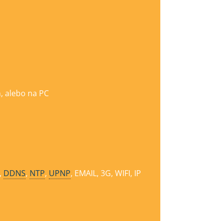
, alebo na PC
,
DDNS
,
NTP
,
UPNP
, EMAIL, 3G, WIFI, IP