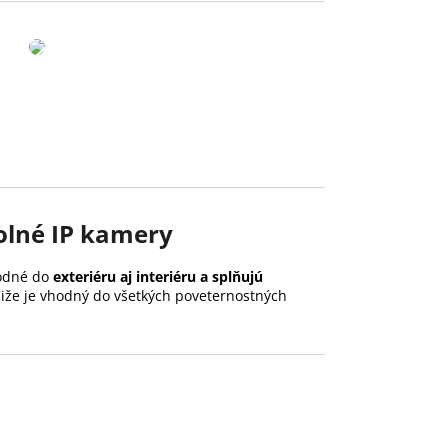
lné IP kamery
odné do
exteriéru aj interiéru a splňujú
Čiže je vhodný do všetkých poveternostných