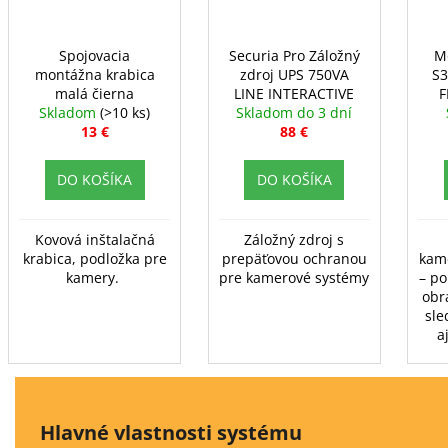
Spojovacia
Securia Pro Záložný
M
montážna krabica
zdroj UPS 750VA
S3
malá čierna
LINE INTERACTIVE
F
Skladom
(>10 ks)
Skladom do 3 dní
13 €
88 €
DO KOŠÍKA
DO KOŠÍKA
Kovová inštalačná
Záložný zdroj s
krabica, podložka pre
prepäťovou ochranou
kam
kamery.
pre kamerové systémy
– po
obr
sl
a
Hlavné vlastnosti systému