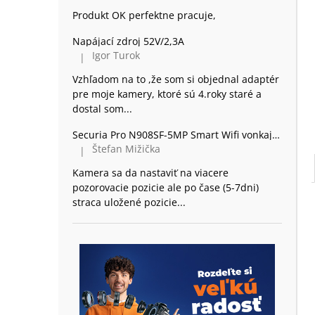
Produkt OK perfektne pracuje,
Napájací zdroj 52V/2,3A
Igor Turok
|
Hodnotenie produktu je 5 z 5 hviezdičiek.
Vzhľadom na to ,že som si objednal adaptér
pre moje kamery, ktoré sú 4.roky staré a
dostal som...
Securia Pro N908SF-5MP Smart Wifi vonkajšia 360 Kamera Dome, plast
Štefan Mižička
|
Hodnotenie produktu je 2 z 5 hviezdičiek.
Kamera sa da nastaviť na viacere
pozorovacie pozicie ale po čase (5-7dni)
straca uložené pozicie...