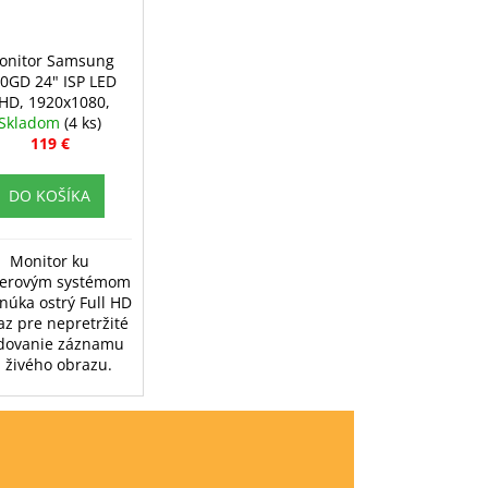
onitor Samsung
0GD 24" ISP LED
HD, 1920x1080,
Skladom
HDMI/VGA
(4 ks)
119 €
DO KOŠÍKA
Monitor ku
erovým systémom
núka ostrý Full HD
az pre nepretržité
edovanie záznamu
j živého obrazu.