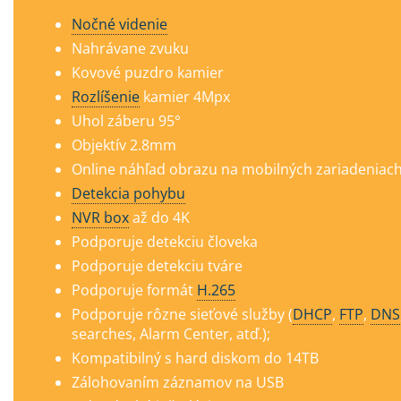
Nočné videnie
Nahrávane zvuku
Kovové puzdro kamier
Rozlíšenie
kamier 4Mp
x
Uhol záberu 95°
Objektív 2.8mm
Online náhľad obrazu na mobilných zariadeniach
Detekcia pohybu
NVR box
až do 4K
Podporuje detekciu človeka
Podporuje detekciu tváre
Podporuje formát
H.265
Podporuje rôzne sieťové služby (
DHCP
,
FTP
,
DNS
searches, Alarm Center, atď.);
Kompatibilný s hard diskom do 14TB
Zálohovaním záznamov na USB