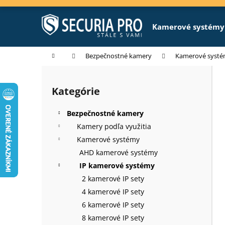
K
Prejsť
na
o
obsah
Späť
Späť
Kamerové systémy
š
do
do
í
k
obchodu
obchodu
Domov
Bezpečnostné kamery
Kamerové syst
B
o
Kategórie
Preskočiť
č
kategórie
n
Bezpečnostné kamery
ý
Kamery podľa využitia
p
Kamerové systémy
a
AHD kamerové systémy
n
IP kamerové systémy
e
2 kamerové IP sety
l
4 kamerové IP sety
6 kamerové IP sety
8 kamerové IP sety