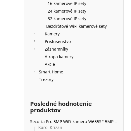
16 kamerové IP sety
24 kamerové IP sety
32 kamerové IP sety
Bezdrôtové WiFi kamerové sety
Kamery
Príslušenstvo
Záznamníky
Atrapa kamery
Akcie
Smart Home
Trezory
Posledné hodnotenie
produktov
Securia Pro 5MP WiFi kamera W655SF-5MP, kov
Karol Križan
|
Hodnotenie produktu je 5 z 5 hviezdičiek.