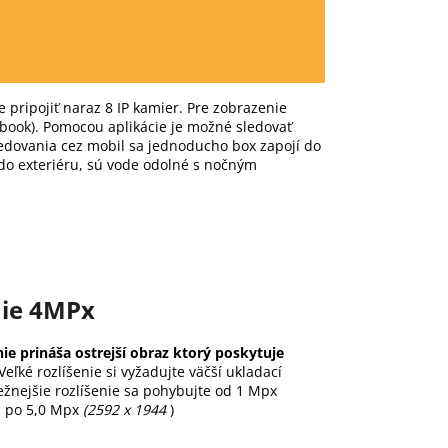
 pripojiť naraz 8 IP kamier.
Pre zobrazenie
ebook).
Pomocou aplikácie je možné sledovať
edovania cez mobil sa jednoducho box zapojí do
do exteriéru, sú vode odolné s nočným
nie 4MPx
nie prináša ostrejší obraz ktorý poskytuje
Veľké rozlíšenie si vyžadujte väčší ukladací
ežnejšie rozlíšenie sa pohybujte od 1 Mpx
 po 5,0 Mpx
(2592 x 1944
)