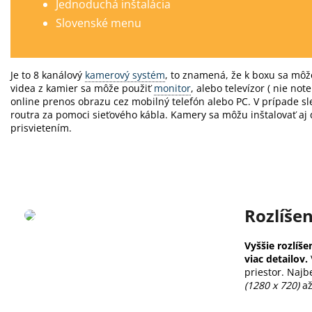
Jednoduchá inštalácia
Slovenské menu
Je to 8 kanálový
kamerový systém
, to znamená, že k boxu sa môže
videa z kamier sa môže použiť
monitor
, alebo televízor ( nie not
online prenos obrazu cez mobilný telefón alebo PC.
V prípade sl
routra za pomoci sieťového kábla.
Kamery sa môžu inštalovať aj 
prisvietením.
Rozlíše
Vyššie rozlíše
viac detailov.
priestor. Najb
(1280 x 720)
až