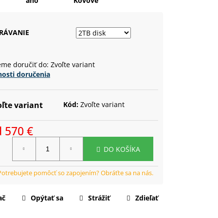
áno
Kovové
RÁVANIE
me doručiť do:
Zvoľte variant
osti doručenia
ľte variant
Kód:
Zvoľte variant
d
570 €
notková
DO KOŠÍKA
a:
ač
Opýtať sa
Strážiť
Zdieľať