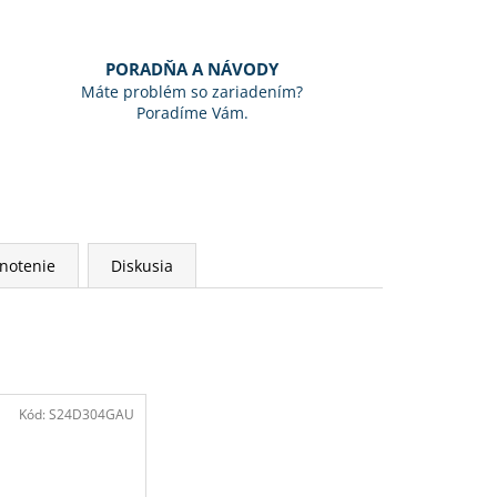
PORADŇA A NÁVODY
Máte problém so zariadením?
Poradíme Vám.
notenie
Diskusia
Kód:
S24D304GAU