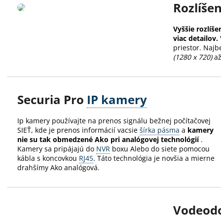
Rozlíše
Vyššie rozlíše
viac detailov.
priestor. Najb
(1280 x 720)
až
Securia Pro
IP kamery
Ip kamery používajte na prenos signálu bežnej počítačovej
SIEŤ, kde je prenos informácií vacsie
šírka pásma
a
kamery
nie su tak obmedzené Ako pri analógovej technológií
.
Kamery sa pripájajú do
NVR
boxu Alebo do siete pomocou
kábla s koncovkou
RJ45
.
Táto technológia je novšia a mierne
drahšímy Ako analógová.
Vodeodo