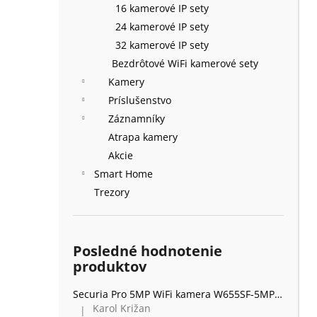
16 kamerové IP sety
24 kamerové IP sety
32 kamerové IP sety
Bezdrôtové WiFi kamerové sety
Kamery
Príslušenstvo
Záznamníky
Atrapa kamery
Akcie
Smart Home
Trezory
Posledné hodnotenie
produktov
Securia Pro 5MP WiFi kamera W655SF-5MP, kov
Karol Križan
|
Hodnotenie produktu je 5 z 5 hviezdičiek.