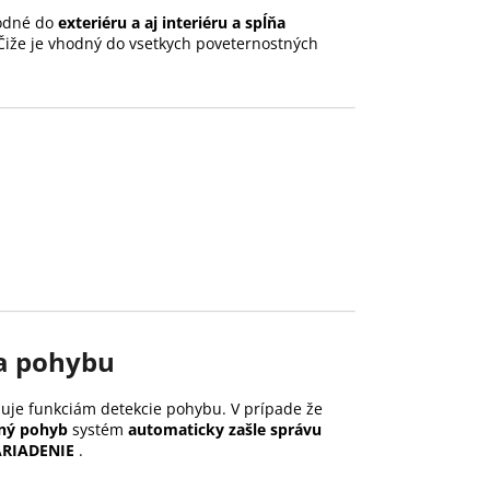
odné do
exteriéru a aj interiéru a spĺňa
Čiže je vhodný do vsetkych poveternostných
a pohybu
uje funkciám detekcie pohybu.
V prípade že
ný pohyb
systém
automaticky zašle správu
ARIADENIE
.