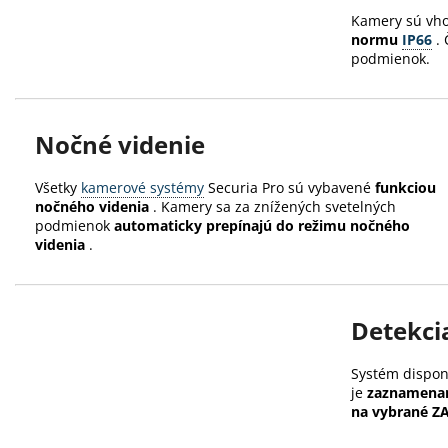
Kamery sú vh
normu
IP66
.
podmienok.
Nočné videnie
Všetky
kamerové systémy
Securia Pro sú vybavené
funkciou
nočného videnia
.
Kamery sa za znížených svetelných
podmienok
automaticky prepínajú do režimu nočného
videnia
.
Detekci
Systém dispon
je
zaznamena
na vybrané Z