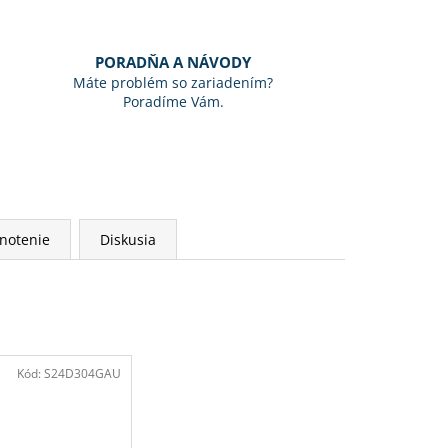
PORADŇA A NÁVODY
Máte problém so zariadením?
Poradíme Vám.
notenie
Diskusia
Kód:
S24D304GAU