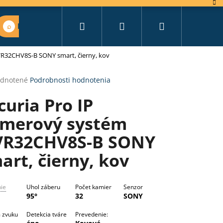
Hľadať
Prihlásenie
Nákupný
Nájsť vhodný set
VR32CHV8S-B SONY smart, čierny, kov
košík
erné
dnotené
Podrobnosti hodnotenia
tenie
curia Pro IP
ktu
merový systém
R32CHV8S-B SONY
ičiek.
art, čierny, kov
nie
Uhol záberu
Počet kamier
Senzor
95°
32
SONY
 zvuku
Detekcia tváre
Prevedenie: