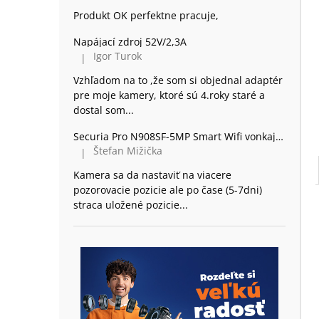
Produkt OK perfektne pracuje,
Napájací zdroj 52V/2,3A
Igor Turok
|
Hodnotenie produktu je 5 z 5 hviezdičiek.
Vzhľadom na to ,že som si objednal adaptér
pre moje kamery, ktoré sú 4.roky staré a
dostal som...
Securia Pro N908SF-5MP Smart Wifi vonkajšia 360 Kamera Dome, plast
Štefan Mižička
|
Hodnotenie produktu je 2 z 5 hviezdičiek.
Kamera sa da nastaviť na viacere
pozorovacie pozicie ale po čase (5-7dni)
straca uložené pozicie...