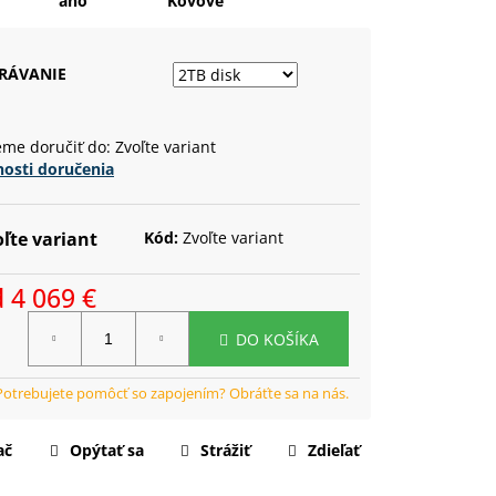
áno
Kovové
RÁVANIE
me doručiť do:
Zvoľte variant
osti doručenia
ľte variant
Kód:
Zvoľte variant
d
4 069 €
notková
DO KOŠÍKA
a:
ač
Opýtať sa
Strážiť
Zdieľať