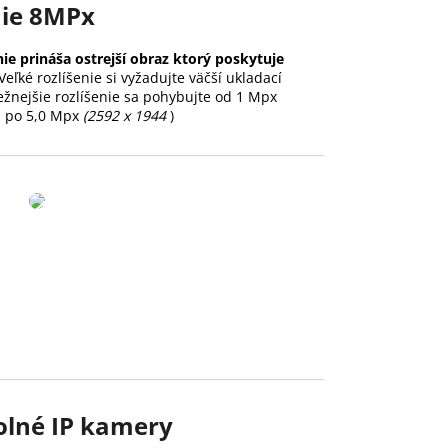
nie 8MPx
nie prináša ostrejší obraz ktorý poskytuje
Veľké rozlíšenie si vyžadujte väčší ukladací
ežnejšie rozlíšenie sa pohybujte od 1 Mpx
 po 5,0 Mpx
(2592 x 1944
)
lné IP kamery