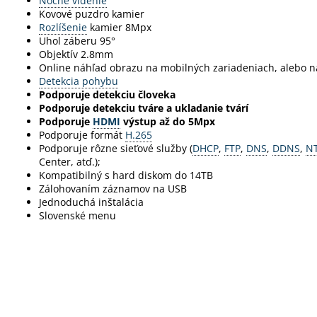
Nočné videnie
Kovové puzdro kamier
Rozlíšenie
kamier 8Mpx
Uhol záberu 95°
Objektív 2.8mm
Online náhľad obrazu na mobilných zariadeniach, alebo n
Detekcia pohybu
Podporuje detekciu človeka
Podporuje detekciu tváre a ukladanie tvárí
Podporuje
HDMI
výstup až do 5Mpx
Podporuje formát
H.265
Podporuje rôzne sieťové služby (
DHCP
,
FTP
,
DNS
,
DDNS
,
N
Center, atď.);
Kompatibilný s hard diskom do 14TB
Zálohovaním záznamov na USB
Jednoduchá inštalácia
Slovenské menu