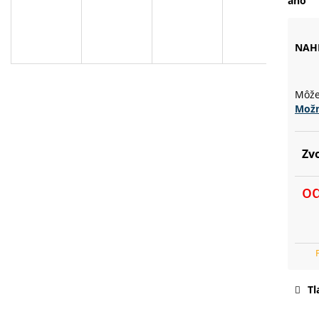
áno
D
NAH
A
Môže
Možn
R
Zvo
M
o
Jed
cen
O
Tl