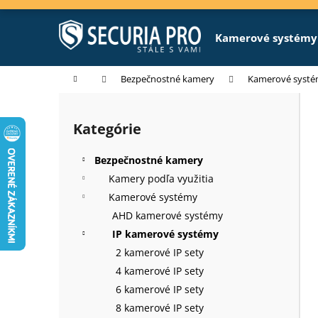
K
Prejsť
na
o
obsah
Späť
Späť
Kamerové systémy
š
do
do
í
k
obchodu
obchodu
Domov
Bezpečnostné kamery
Kamerové syst
B
o
Kategórie
Preskočiť
č
kategórie
n
Bezpečnostné kamery
ý
Kamery podľa využitia
p
Kamerové systémy
a
AHD kamerové systémy
n
IP kamerové systémy
e
2 kamerové IP sety
l
4 kamerové IP sety
6 kamerové IP sety
8 kamerové IP sety