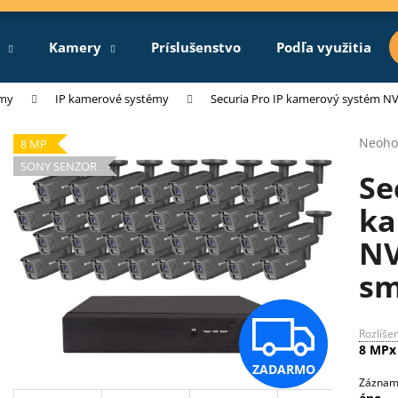
Kamery
Príslušenstvo
Podľa využitia
Čo potrebujete nájsť?
émy
IP kamerové systémy
Securia Pro IP kamerový systém N
Priem
Neoho
8 MP
hodno
HĽADAŤ
SONY SENZOR
Se
produ
je
ka
0,0
z
Odporúčame
NV
5
hviezd
sm
Z
Rozlíše
8 MPx
ZADARMO
A
Záznam