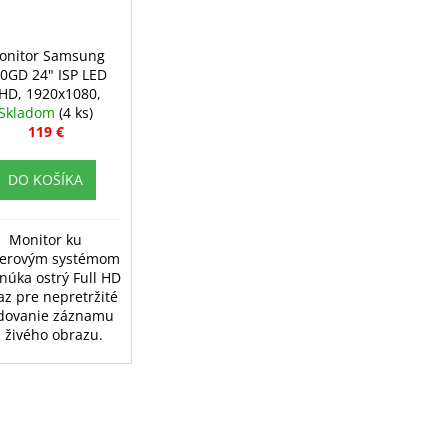
onitor Samsung
0GD 24" ISP LED
HD, 1920x1080,
Skladom
HDMI/VGA
(4 ks)
119 €
DO KOŠÍKA
Monitor ku
erovým systémom
núka ostrý Full HD
az pre nepretržité
edovanie záznamu
j živého obrazu.