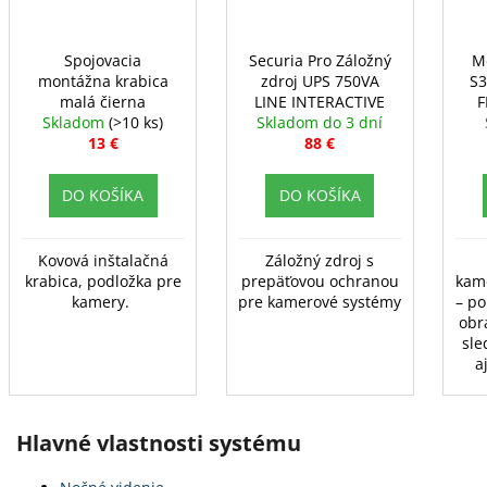
Spojovacia
Securia Pro Záložný
M
montážna krabica
zdroj UPS 750VA
S3
malá čierna
LINE INTERACTIVE
F
Skladom
(>10 ks)
Skladom do 3 dní
13 €
88 €
DO KOŠÍKA
DO KOŠÍKA
Kovová inštalačná
Záložný zdroj s
krabica, podložka pre
prepäťovou ochranou
kam
kamery.
pre kamerové systémy
– po
obr
sl
a
Hlavné vlastnosti systému