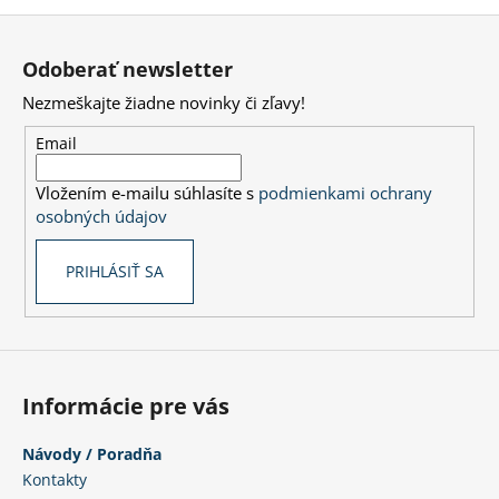
Z
á
Odoberať newsletter
p
Nezmeškajte žiadne novinky či zľavy!
ä
t
Email
i
Vložením e-mailu súhlasíte s
podmienkami ochrany
e
osobných údajov
PRIHLÁSIŤ SA
Informácie pre vás
Návody / Poradňa
Kontakty