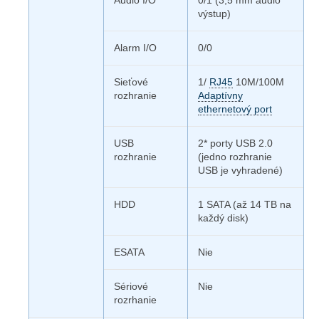
Audio I/O
0/1 (3,5 mm audio
výstup)
Alarm I/O
0/0
Sieťové
1/
RJ45
10M/100M
rozhranie
Adaptívny
ethernetový port
USB
2* porty USB 2.0
rozhranie
(jedno rozhranie
USB je vyhradené)
HDD
1 SATA (až 14 TB na
každý disk)
ESATA
Nie
Sériové
Nie
rozrhanie