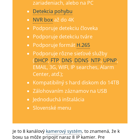
zariadeniach, alebo na PC
Detekcia pohybu
NVR box
až do 4K
Podporuje detekciu človeka
Podporuje detekciu tváre
Podporuje formát
H.265
Podporuje rôzne sieťové služby
(
DHCP
,
FTP
,
DNS
,
DDNS
,
NTP
,
UPNP
,
EMAIL, 3G, WIFI, IP searches, Alarm
Center, atď.);
Kompatibilný s hard diskom do 14TB
Zálohovaním záznamov na USB
Jednoduchá inštalácia
Slovenské menu
Je to 8 kanálový
kamerový systém
, to znamená, že k
boxu sa môže pripojiť naraz 8 IP kamier.
Pre