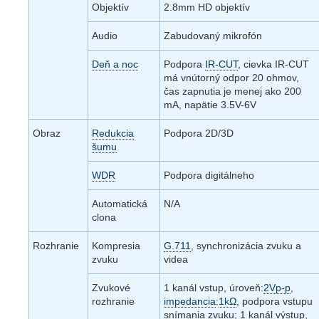
Objektív
2.8mm HD objektív
Audio
Zabudovaný mikrofón
Deň a noc
Podpora
IR-CUT
, cievka IR-CUT
má vnútorný odpor 20 ohmov,
čas zapnutia je menej ako 200
mA, napätie 3.5V-6V
Obraz
Redukcia
Podpora 2D/3D
šumu
WDR
Podpora digitálneho
Automatická
N/A
clona
Rozhranie
Kompresia
G.711
, synchronizácia zvuku a
zvuku
videa
Zvukové
1 kanál vstup, úroveň:
2Vp-p
,
rozhranie
impedancia
:
1kΩ
, podpora vstupu
snímania zvuku; 1 kanál výstup,