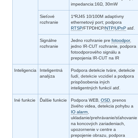
impedancia:16Ω, 30mW
Sieťové
1*RJ45 10/100M adaptívny
rozhranie
ethernetový port; podpora
RTSP
/FTPDHCP/
NTP
/
UPnP
atď.
Signálne
Jedno rozhranie pre
fotoodpor
,
rozhranie
jedno IR-CUT rozhranie, podpora
fotoodporového signálu a
prepojenia IR-CUT na IR
Inteligencia
Inteligentná
Podpora detekcie tváre, detekcie
analýza
ľudí,
detekcie vozidiel
a podpora
prispôsobenia iných
inteligentných funkcií atď.
Iné funkcie
Ďalšie funkcie
Podpora WEB,
OSD
, prenos
živého videa, detekcia pohybu a
IO alarm
,
ukladanie/prehrávanie/sťahovanie
na koncových zariadeniach,
upozornenie v centre a
prepojenie obrazu, podpora