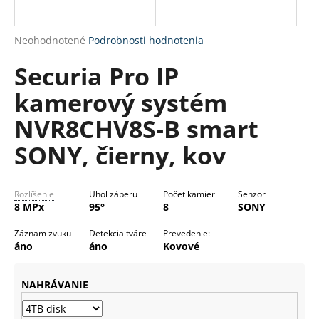
R
á
M
j
Priemerné
Neohodnotené
Podrobnosti hodnotenia
s
O
hodnotenie
Securia Pro IP
produktu
ť
je
?
kamerový systém
0,0
z
NVR8CHV8S-B smart
5
hviezdičiek.
SONY, čierny, kov
HĽADAŤ
Rozlíšenie
Uhol záberu
Počet kamier
Senzor
8 MPx
95°
8
SONY
O
Záznam zvuku
Detekcia tváre
Prevedenie:
d
áno
áno
Kovové
p
o
NAHRÁVANIE
r
ú