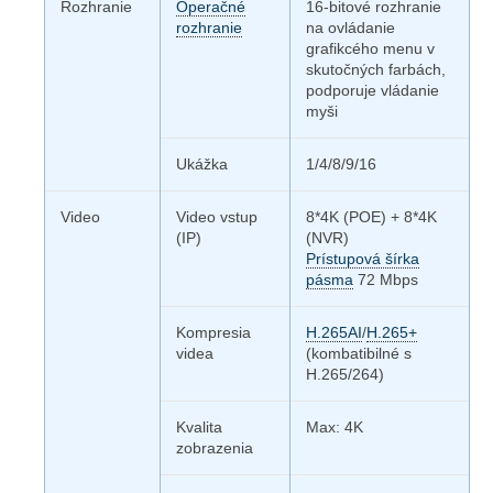
Rozhranie
Operačné
16-bitové rozhranie
rozhranie
na ovládanie
grafikcého menu v
skutočných farbách,
podporuje vládanie
myši
Ukážka
1/4/8/9/16
Video
Video vstup
8*4K (POE) + 8*4K
(IP)
(NVR)
Prístupová šírka
pásma
72 Mbps
Kompresia
H.265AI
/
H.265+
videa
(kombatibilné s
H.265/264)
Kvalita
Max: 4K
zobrazenia