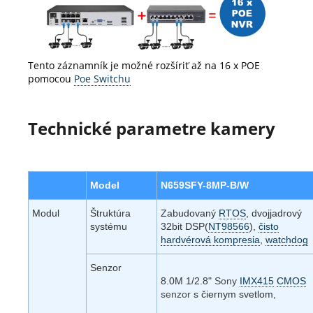
Tento záznamník je možné rozšíriť až na 16 x POE
pomocou
Poe Switchu
Technické parametre kamery
Model
N659SFY-8MP-B/W
Modul
Štruktúra
Zabudovaný
RTOS
, dvojjadrový
systému
32bit DSP(
NT98566
),
čisto
hardvérová kompresia
,
watchdog
Senzor
8.0M 1/2.8"
Sony
IMX415
CMOS
senzor
s čiernym svetlom,