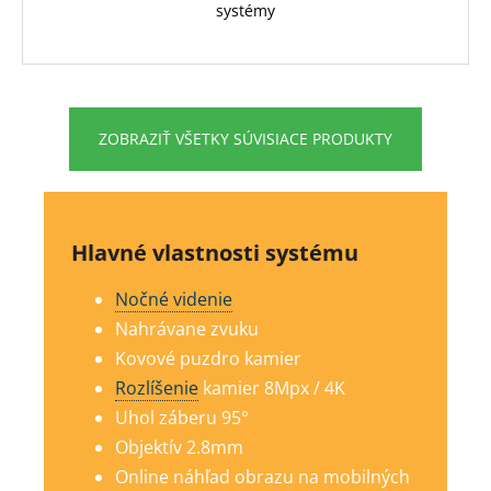
systémy
ZOBRAZIŤ VŠETKY SÚVISIACE PRODUKTY
Hlavné vlastnosti systému
Nočné videnie
Nahrávane zvuku
Kovové puzdro kamier
Rozlíšenie
kamier 8Mp
x / 4K
Uhol záberu 95°
Objektív 2.8mm
Online náhľad obrazu na mobilných