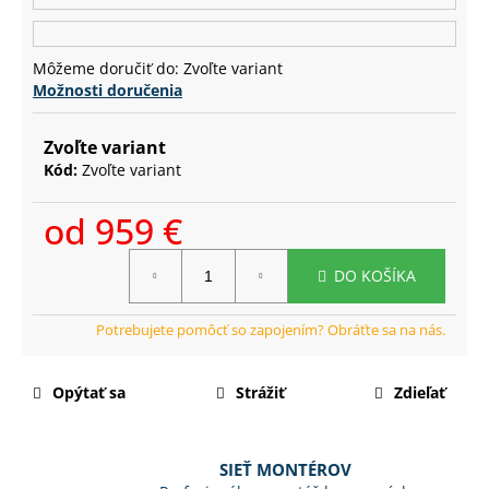
č
a
m
Môžeme doručiť do:
Zvoľte variant
e
Možnosti doručenia
Zvoľte variant
Kód:
Zvoľte variant
od
959 €
Jednotková
DO KOŠÍKA
cena:
Opýtať sa
Strážiť
Zdieľať
SIEŤ MONTÉROV