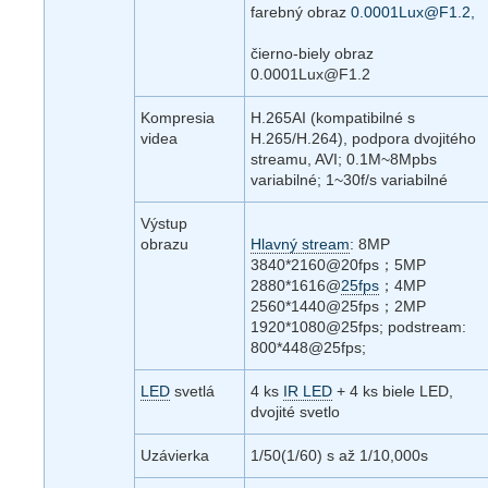
farebný obraz
0.0001Lux@F1.2,
čierno-biely obraz
0.0001Lux@F1.2
Kompresia
H.265AI (kompatibilné s
videa
H.265/H.264), podpora dvojitého
streamu, AVI; 0.1M~8Mpbs
variabilné; 1~30f/s variabilné
Výstup
obrazu
Hlavný stream
: 8MP
3840*2160@20fps；5MP
2880*1616@
25fps
；4MP
2560*1440@25fps；2MP
1920*1080@25fps; podstream:
800*448@25fps;
LED
svetlá
4 ks
IR LED
+ 4 ks biele LED,
dvojité svetlo
Uzávierka
1/50(1/60) s až 1/10,000s