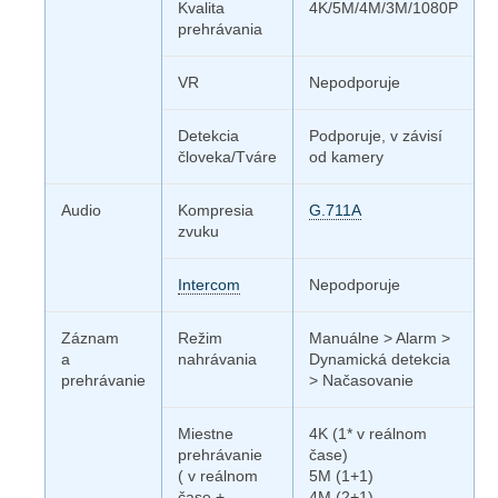
Kvalita
4K/5M/4M/3M/1080P
prehrávania
VR
Nepodporuje
Detekcia
Podporuje, v závisí
človeka/Tváre
od kamery
Audio
Kompresia
G.711A
zvuku
Intercom
Nepodporuje
Záznam
Režim
Manuálne > Alarm >
a
nahrávania
Dynamická detekcia
prehrávanie
> Načasovanie
Miestne
4K (1* v reálnom
prehrávanie
čase)
( v reálnom
5M (1+1)
čase +
4M (2+1)