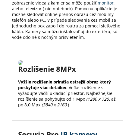
zobrazenie videa z kamier sa môže použiť
monitor
,
alebo televízor ( nie notebook).
Pomocou aplikácie je
možné sledovať online prenos obrazu cez mobilný
telefón alebo PC.
V prípade sledovania cez mobil sa
jednoducho box zapojí do routra za pomoci sieťového
kábla.
Kamery sa môžu inštalovať aj do exteriéru, sú
vode odolné s nočným prisvietením.
Rozlíšenie 8MPx
Vyššie rozlíšenie prináša ostrejší obraz ktorý
poskytuje viac detailov.
Veľké rozlíšenie si
vyžadujte väčší ukladací priestor. Najbežnejšie
rozlíšenie sa pohybujte od 1 Mpx
(1280 x 720)
až
po 8,0 Mpx
(3840 x 2160
)
Securia Pro
IP kamery