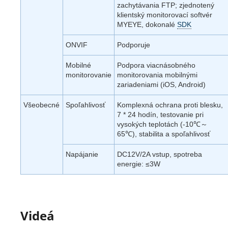
zachytávania FTP; zjednotený
klientský monitorovací softvér
MYEYE, dokonalé
SDK
ONVIF
Podporuje
Mobilné
Podpora viacnásobného
monitorovanie
monitorovania mobilnými
zariadeniami (iOS, Android)
Všeobecné
Spoľahlivosť
Komplexná ochrana proti blesku,
7 * 24 hodín, testovanie pri
vysokých teplotách (-10℃～
65℃), stabilita a spoľahlivosť
Napájanie
DC12V/2A vstup, spotreba
energie: ≤3W
Videá