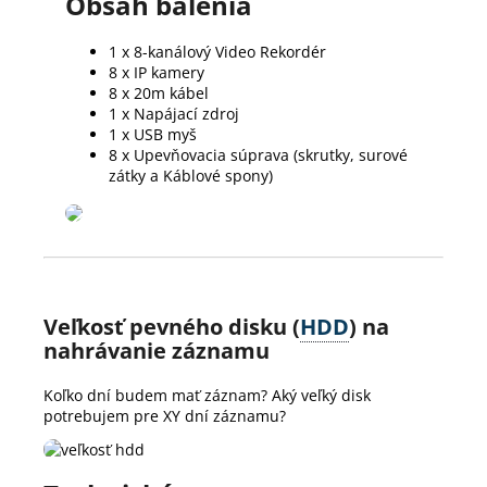
Obsah balenia
1 x 8-kanálový Video Rekordér
8 x IP kamery
8 x 20m kábel
1 x Napájací zdroj
1 x USB myš
8 x Upevňovacia súprava (skrutky, surové
zátky a Káblové spony)
Veľkosť pevného disku (
HDD
) na
nahrávanie záznamu
Koľko dní budem mať záznam? Aký veľký disk
potrebujem pre XY dní záznamu?