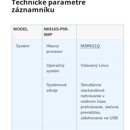
Technické parametre
záznamníku
MODEL
N6916S-P08-
8MP
Systém
Hlavný
MSR621Q
procesor
Operačný
Vstavaný Linux
systém
Systémové
Simultánne
zdroje
viackanálové
nahrávanie v
reálnom čase,
prehrávanie, sieťová
prevádzka,
zálohovanie na USB