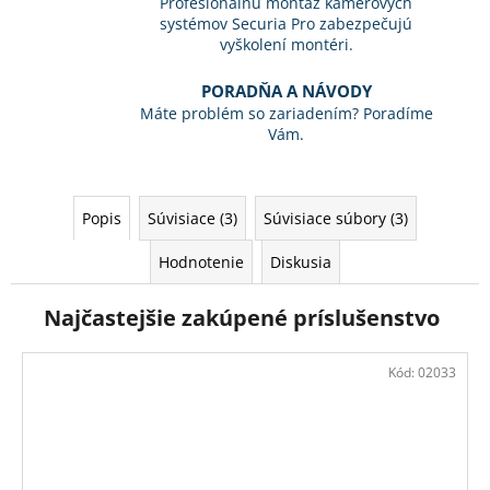
Profesionálnu montáž kamerových
systémov Securia Pro zabezpečujú
vyškolení montéri.
PORADŇA A NÁVODY
Máte problém so zariadením? Poradíme
Vám.
Popis
Súvisiace (3)
Súvisiace súbory (3)
Hodnotenie
Diskusia
Najčastejšie zakúpené príslušenstvo
Kód:
02033