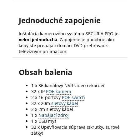
Jednoduché zapojenie
Inštalácia kamerového systému SECURIA PRO je
veľmi jednoduchá
. Zapojenie je podobné ako
keby ste prepájali domáci DVD prehrávač s
televíznym príjimačom.
Obsah balenia
1 x 36-kanálový NVR video rekordér
32 x IP
POE
kamera
2 x 16-portový
POE switch
32 x 20m
sieťový kábel
2 x 2m sieťový kábel
1 x
Napájací zdroj
1 x USB myš
32 x Upevňovacia súprava (skrutky, surové
zátky)