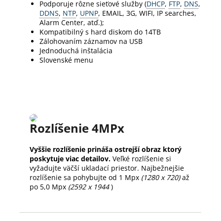
Podporuje rôzne sieťové služby (
DHCP
,
FTP
,
DNS
,
DDNS
,
NTP
,
UPNP
, EMAIL, 3G, WIFI, IP searches,
Alarm Center, atď.);
Kompatibilný s hard diskom do 14TB
Zálohovaním záznamov na USB
Jednoduchá inštalácia
Slovenské menu
Rozlíšenie 4MPx
Vyššie rozlíšenie prináša ostrejší obraz ktorý
poskytuje viac detailov.
Veľké rozlíšenie si
vyžadujte väčší ukladací priestor. Najbežnejšie
rozlíšenie sa pohybujte od 1 Mpx
(1280 x 720)
až
po 5,0 Mpx
(2592 x 1944
)