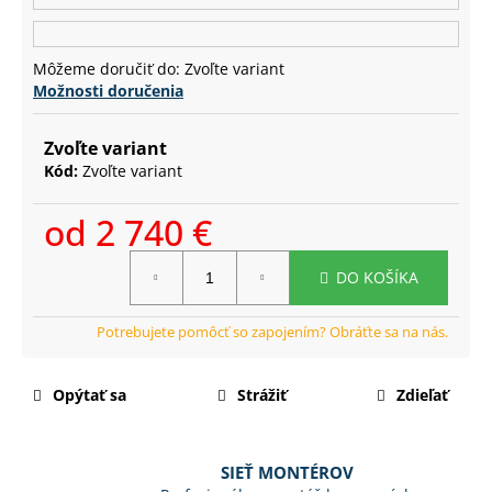
č
a
m
Môžeme doručiť do:
Zvoľte variant
e
Možnosti doručenia
Zvoľte variant
Kód:
Zvoľte variant
od
2 740 €
Jednotková
DO KOŠÍKA
cena:
Opýtať sa
Strážiť
Zdieľať
SIEŤ MONTÉROV