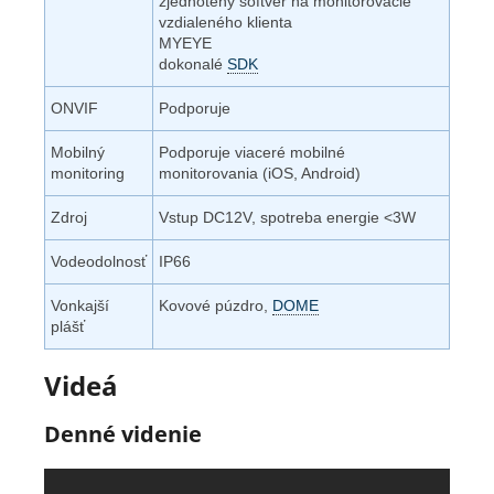
zjednotený softvér na monitorovacie
vzdialeného klienta
MYEYE
dokonalé
SDK
ONVIF
Podporuje
Mobilný
Podporuje viaceré mobilné
monitoring
monitorovania (iOS, Android)
Zdroj
Vstup DC12V, spotreba energie <3W
Vodeodolnosť
IP66
Vonkajší
Kovové púzdro,
DOME
plášť
Videá
Denné videnie