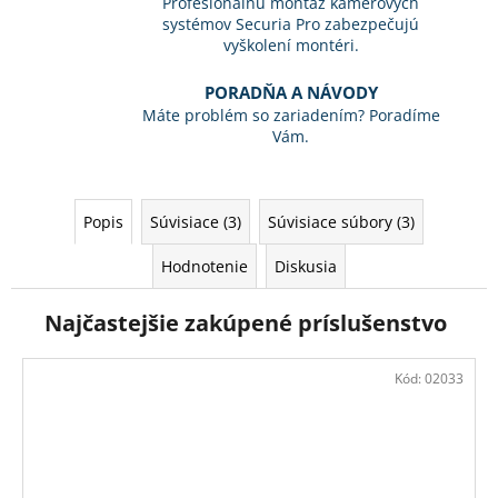
Profesionálnu montáž kamerových
systémov Securia Pro zabezpečujú
vyškolení montéri.
PORADŇA A NÁVODY
Máte problém so zariadením? Poradíme
Vám.
Popis
Súvisiace (3)
Súvisiace súbory (3)
Hodnotenie
Diskusia
Najčastejšie zakúpené príslušenstvo
Kód:
02033