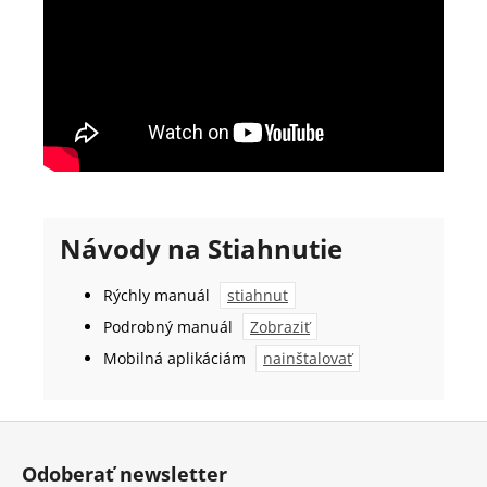
Návody na Stiahnutie
Rýchly manuál
stiahnut
Podrobný manuál
Zobraziť
Mobilná aplikáciám
nainštalovať
Z
á
Odoberať newsletter