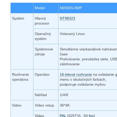
Model
N6936S-8MP
Systém
Hlavný
NT98323
procesor
Operačný
Vstavaný Linux
systém
Systémové
Simultánne viackanálové nahrávan
zdroje
čase
Prehrávanie, prevádzka siete, US
zálohovanie
Rozhranie
Operátor
16-bitové rozhranie
na ovládanie g
operátora
menu v skutočných farbách,
podporuje ovládanie myšou
Náhľad
1/4/8
Video
Video vstup
36*4K
Video
PAL
(625TVL, 50
fps
)