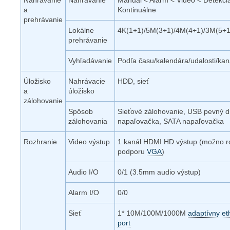
Nahrávanie
Nahrávanie
Manual < Alarm < Video < Detekci
a
Kontinuálne
prehrávanie
Lokálne
4K(1+1)/5M(3+1)/4M(4+1)/3M(5+
prehrávanie
Vyhľadávanie
Podľa času/kalendára/udalosti/kan
Úložisko
Nahrávacie
HDD, sieť
a
úložisko
zálohovanie
Spôsob
Sieťové zálohovanie, USB pevný d
zálohovania
napaľovačka, SATA napaľovačka
Rozhranie
Video výstup
1 kanál HDMI HD výstup (možno ro
podporu
VGA
)
Audio I/O
0/1 (3.5mm audio výstup)
Alarm I/O
0/0
Sieť
1* 10M/100M/1000M
adaptívny et
port