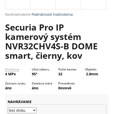
R
á
M
j
Priemerné
Neohodnotené
Podrobnosti hodnotenia
s
O
hodnotenie
Securia Pro IP
produktu
ť
je
?
kamerový systém
0,0
z
NVR32CHV4S-B DOME
5
hviezdičiek.
smart, čierny, kov
HĽADAŤ
Rozlíšenie
Uhol záberu
Počet kamier
Objektív
4 MPx
95°
32
2.8mm
O
Záznam zvuku
Detekcia tváre
Prevedenie:
d
áno
áno
Kovové
p
o
NAHRÁVANIE
r
ú