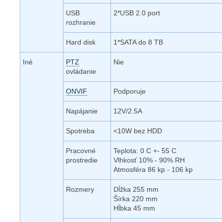
USB
2*USB 2.0 port
rozhranie
Hard disk
1*SATA do 8 TB
Iné
PTZ
Nie
ovládanie
ONVIF
Podporuje
Napájanie
12V/2.5A
Spotreba
<10W bez HDD
Pracovné
Teplota: 0 C +- 55 C
prostredie
Vlhkosť 10% - 90% RH
Atmosféra 86 kp - 106 kp
Rozmery
Dĺžka 255 mm
Šírka 220 mm
Hĺbka 45 mm