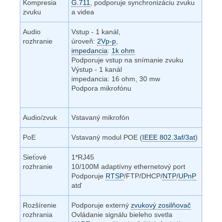
Kompresia
G.711
, podporuje synchronizáciu zvuku
zvuku
a videa
Audio
Vstup - 1 kanál,
rozhranie
úroveň:
2Vp-p
,
impedancia
:
1k ohm
Podporuje vstup na snímanie zvuku
Výstup - 1 kanál
impedancia: 16 ohm, 30 mw
Podpora mikrofónu
Audio/zvuk
Vstavaný mikrofón
PoE
Vstavaný modul POE (
IEEE 802.3af/3at
)
Sieťové
1*RJ45
rozhranie
10/100M adaptívny ethernetový port
Podporuje
RTSP
/FTP/DHCP/
NTP
/
UPnP
atď
Rozšírenie
Podporuje externý
zvukový zosilňovač
rozhrania
Ovládanie signálu bieleho svetla