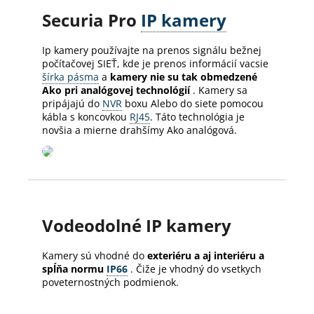
Securia Pro
IP kamery
Ip kamery používajte na prenos signálu bežnej
počítačovej SIEŤ, kde je prenos informácií vacsie
šírka pásma
a
kamery nie su tak obmedzené
Ako pri analógovej technológií
.
Kamery sa
pripájajú do
NVR
boxu Alebo do siete pomocou
kábla s koncovkou
RJ45
.
Táto technológia je
novšia a mierne drahšímy Ako analógová.
Vodeodolné IP kamery
Kamery sú vhodné do
exteriéru a aj interiéru a
spĺňa normu
IP66
.
Čiže je vhodný do vsetkych
poveternostných podmienok.