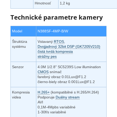
Hmotnosť
1,2 kg
Technické parametre kamery
Model
N388SF-4MP-B/W
Štruktúra
Vstavaný
RTOS
,
systému
Dvojjadrový 32bit DSP (GK7205V210)
čistá tvrdá kompresia
strážny pes
Senzor
4.0M 1/2.8" SC5239S Low illumination
CMOS
snímač
farebný obraz 0.01Lux@F1.2
čierno-biely obraz 0.001Lux@F1.2
Kompresia
H.265+
(kompatibilné s H.265/H.264)
videa
Podporuje
Duálny stream
AVI
0,1M-4Mpbs variabilné
1-30f/s variabilné