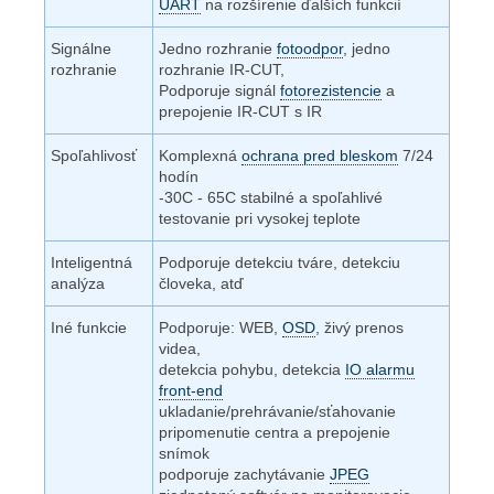
UART
na rozšírenie ďalších funkcií
Signálne
Jedno rozhranie
fotoodpor
, jedno
rozhranie
rozhranie IR-CUT,
Podporuje signál
fotorezistencie
a
prepojenie IR-CUT s IR
Spoľahlivosť
Komplexná
ochrana pred bleskom
7/24
hodín
-30C - 65C stabilné a spoľahlivé
testovanie pri vysokej teplote
Inteligentná
Podporuje detekciu tváre, detekciu
analýza
človeka, atď
Iné funkcie
Podporuje: WEB,
OSD
, živý prenos
videa,
detekcia pohybu, detekcia
IO alarmu
front-end
ukladanie/prehrávanie/sťahovanie
pripomenutie centra a prepojenie
snímok
podporuje zachytávanie
JPEG