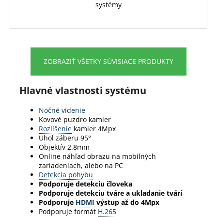
systémy
ZOBRAZIŤ VŠETKY SÚVISIACE PRODUKTY
Hlavné vlastnosti systému
Nočné videnie
Kovové puzdro kamier
Rozlíšenie
kamier 4Mpx
Uhol záberu 95°
Objektív 2.8mm
Online náhľad obrazu na mobilných
zariadeniach, alebo na PC
Detekcia pohybu
Podporuje detekciu človeka
Podporuje detekciu tváre a ukladanie tvárí
Podporuje
HDMI
výstup až do 4Mpx
Podporuje formát
H.265