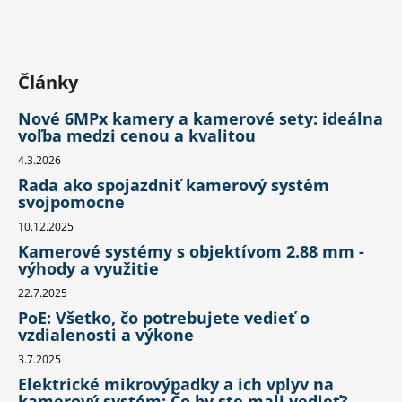
Články
Nové 6MPx kamery a kamerové sety: ideálna
voľba medzi cenou a kvalitou
4.3.2026
Rada ako spojazdniť kamerový systém
svojpomocne
10.12.2025
Kamerové systémy s objektívom 2.88 mm -
výhody a využitie
22.7.2025
PoE: Všetko, čo potrebujete vedieť o
vzdialenosti a výkone
3.7.2025
Elektrické mikrovýpadky a ich vplyv na
kamerový systém: Čo by ste mali vedieť?