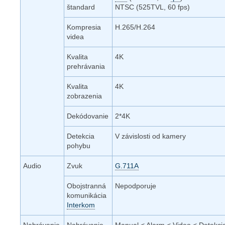
štandard
NTSC (525TVL, 60 fps)
Kompresia
H.265/H.264
videa
Kvalita
4K
prehrávania
Kvalita
4K
zobrazenia
Dekódovanie
2*4K
Detekcia
V závislosti od kamery
pohybu
Audio
Zvuk
G.711A
Obojstranná
Nepodporuje
komunikácia
Interkom