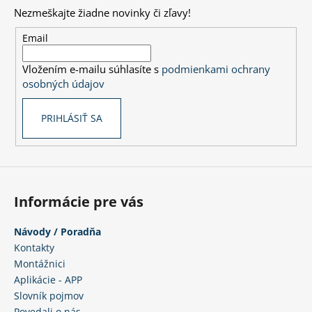
p
Nezmeškajte žiadne novinky či zľavy!
ä
t
Email
i
Vložením e-mailu súhlasíte s
podmienkami ochrany
e
osobných údajov
PRIHLÁSIŤ SA
Informácie pre vás
Návody / Poradňa
Kontakty
Montážnici
Aplikácie - APP
Slovník pojmov
Povedali o nás