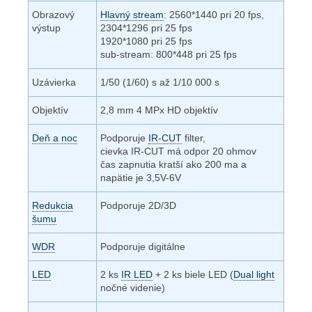
Obrazový
Hlavný stream
: 2560*1440 pri 20 fps,
výstup
2304*1296 pri 25 fps
1920*1080 pri 25 fps
sub-stream: 800*448 pri 25 fps
Uzávierka
1/50 (1/60) s až 1/10 000 s
Objektív
2,8 mm 4 MPx HD objektív
Deň a noc
Podporuje
IR-CUT
filter,
cievka IR-CUT má odpor 20 ohmov
čas zapnutia kratší ako 200 ma a
napätie je 3,5V-6V
Redukcia
Podporuje 2D/3D
šumu
WDR
Podporuje digitálne
LED
2 ks
IR LED
+ 2 ks biele LED (
Dual light
nočné videnie)