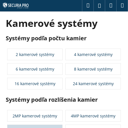
K
Prejsť
Hľadať
Náku
M
Prihláseni
na
o
obsah
Späť
Späť
košík
š
Kamerové systémy
í
Č
k
o
Systémy podľa počtu kamier
p
o
2 kamerové systémy
4 kamerové systémy
t
r
6 kamerové systémy
8 kamerové systémy
e
b
16 kamerové systémy
24 kamerové systémy
u
j
Systémy podľa rozlíšenia kamier
e
t
2MP kamerové systémy
4MP kamerové systémy
e
n