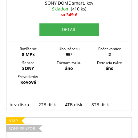
SONY DOME smart, kov
A
Skladom
(>10 ks)
R
349 €
od
M
DETAIL
O
Rozlíšenie
Uhol záberu
Počet kamier
8 MPx
95°
2
Senzor
Záznam zvuku
Detekcia tváre
SONY
áno
áno
Prevedenie:
Kovové
bez disku
2TB disk
4TB disk
8TB disk
8 MP
SONY SENZOR