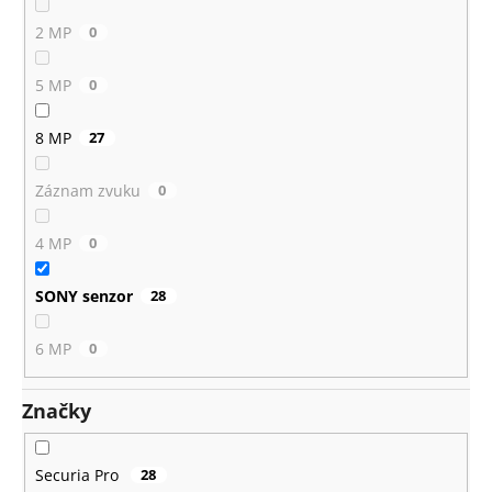
2 MP
0
5 MP
0
8 MP
27
Záznam zvuku
0
4 MP
0
SONY senzor
28
6 MP
0
Značky
Securia Pro
28