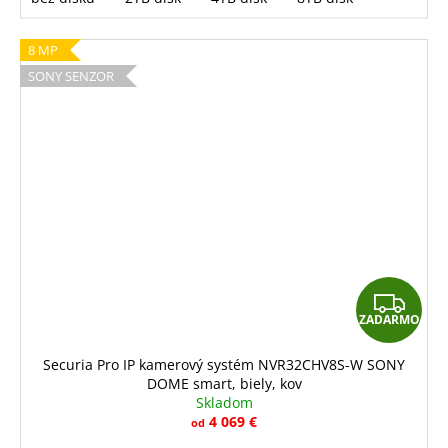
8 MP
SONY SENZOR
Z
ZADARMO
A
D
Securia Pro IP kamerový systém NVR32CHV8S-W SONY
DOME smart, biely, kov
A
Skladom
R
4 069 €
od