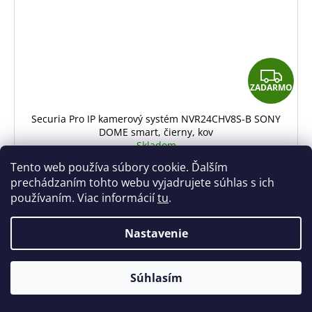
Z
ZADARMO
A
D
Securia Pro IP kamerový systém NVR24CHV8S-B SONY
DOME smart, čierny, kov
A
Skladom
R
3 099 €
od
Tento web používa súbory cookie. Ďalším
M
prechádzaním tohto webu vyjadrujete súhlas s ich
DETAIL
používaním. Viac informácií
tu
.
O
Nastavenie
Rozlíšenie
Uhol záberu
Počet kamier
8 MPx
95°
24
Senzor
Záznam zvuku
Detekcia tváre
🌡️ Z dôvodu vysokých teplôt bude naša predajňa od 5. 8. do 7.
Súhlasím
SONY
áno
áno
8. otvorená len do 12:00 hod.
Prevedenie:
Kovové