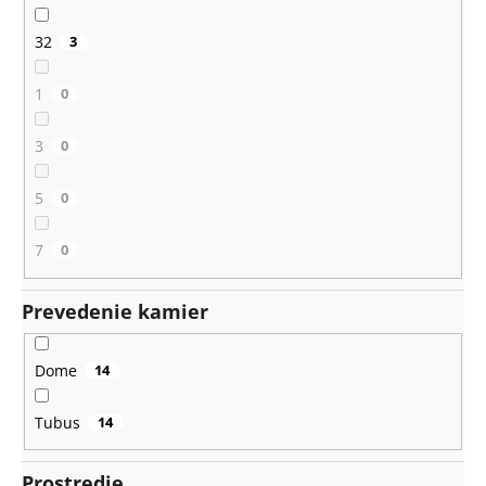
32
3
1
0
3
0
5
0
7
0
Prevedenie kamier
Dome
14
Tubus
14
Prostredie