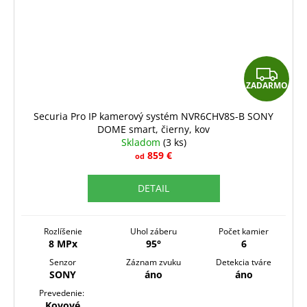
Z
ZADARMO
A
D
Securia Pro IP kamerový systém NVR6CHV8S-B SONY
DOME smart, čierny, kov
A
Skladom
(3 ks)
R
859 €
od
M
DETAIL
O
Rozlíšenie
Uhol záberu
Počet kamier
8 MPx
95°
6
Senzor
Záznam zvuku
Detekcia tváre
SONY
áno
áno
Prevedenie:
Kovové