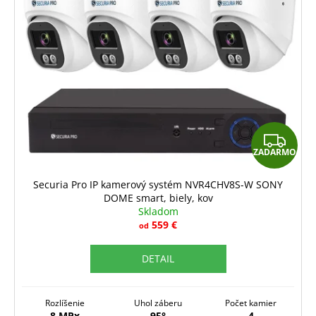
i
s
p
r
o
d
u
Z
k
ZADARMO
A
t
o
D
Securia Pro IP kamerový systém NVR4CHV8S-W SONY
v
DOME smart, biely, kov
A
Skladom
R
559 €
od
M
DETAIL
O
Rozlíšenie
Uhol záberu
Počet kamier
8 MPx
95°
4