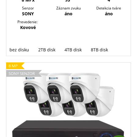
Senzor
Záznam zvuku
Detekcia tváre
SONY
áno
áno
Prevedenie:
Kovové
bez disku
2TB disk
4TB disk
8TB disk
8 MP
SONY SENZOR