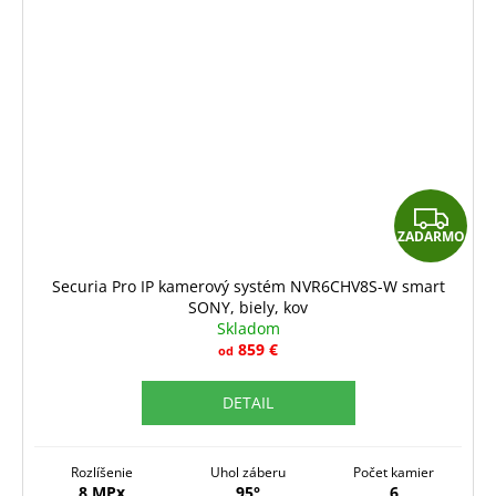
Z
ZADARMO
A
D
Securia Pro IP kamerový systém NVR6CHV8S-W smart
SONY, biely, kov
A
Skladom
R
859 €
od
M
DETAIL
O
Rozlíšenie
Uhol záberu
Počet kamier
8 MPx
95°
6