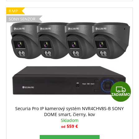
8 MP
SONY SENZOR
Z
ZADARMO
A
D
Securia Pro IP kamerový systém NVR4CHV8S-B SONY
DOME smart, čierny, kov
A
Skladom
R
559 €
od
M