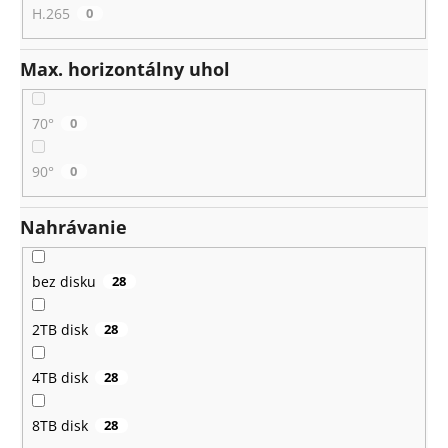
H.265
0
Max. horizontálny uhol
70°
0
90°
0
Nahrávanie
bez disku
28
2TB disk
28
4TB disk
28
8TB disk
28