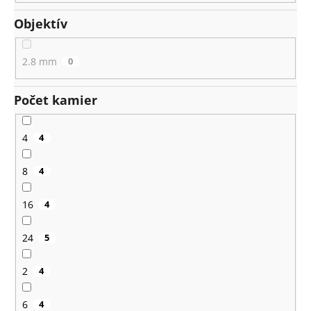
Objektív
2.8 mm
0
Počet kamier
4
4
8
4
16
4
24
5
2
4
6
4