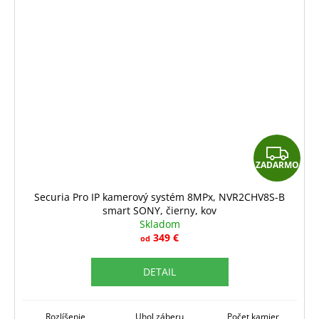
Z
ZADARMO
A
D
Securia Pro IP kamerový systém 8MPx, NVR2CHV8S-B
smart SONY, čierny, kov
A
Skladom
R
349 €
od
M
DETAIL
O
Rozlíšenie
Uhol záberu
Počet kamier