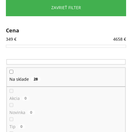
n
ZAVRIEŤ FILTER
i
e
p
Cena
r
349
€
4658
€
o
d
u
k
t
Na sklade
28
o
v
Akcia
0
Novinka
0
Tip
0