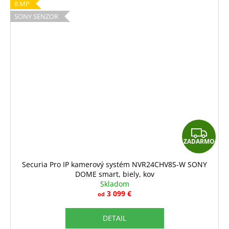
8 MP
SONY SENZOR
Z
ZADARMO
A
D
Securia Pro IP kamerový systém NVR24CHV8S-W SONY
DOME smart, biely, kov
A
Skladom
R
3 099 €
od
M
DETAIL
O