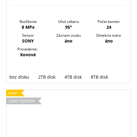
Rozlíšenie
Uhol záberu
Počet kamier
8 MPx
95°
24
Senzor
Záznam zvuku
Detekcia tváre
SONY
áno
áno
Prevedenie:
Kovové
bez disku
2TB disk
4TB disk
8TB disk
8 MP
SONY SENZOR