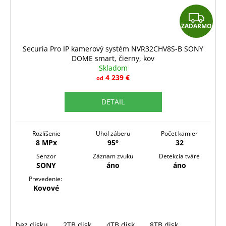
Z
ZADARMO
A
D
Securia Pro IP kamerový systém NVR32CHV8S-B SONY
DOME smart, čierny, kov
A
Skladom
R
4 239 €
od
M
DETAIL
O
Rozlíšenie
Uhol záberu
Počet kamier
8 MPx
95°
32
Senzor
Záznam zvuku
Detekcia tváre
SONY
áno
áno
Prevedenie:
Kovové
bez disku
2TB disk
4TB disk
8TB disk