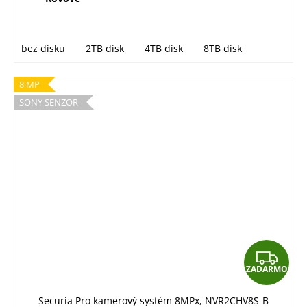
bez disku
2TB disk
4TB disk
8TB disk
8 MP
SONY SENZOR
Z
ZADARMO
A
D
Securia Pro kamerový systém 8MPx, NVR2CHV8S-B