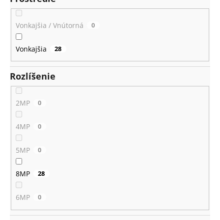
Vonkajšia / Vnútorná
0
Vonkajšia
28
Rozlíšenie
2MP
0
4MP
0
5MP
0
8MP
28
6MP
0