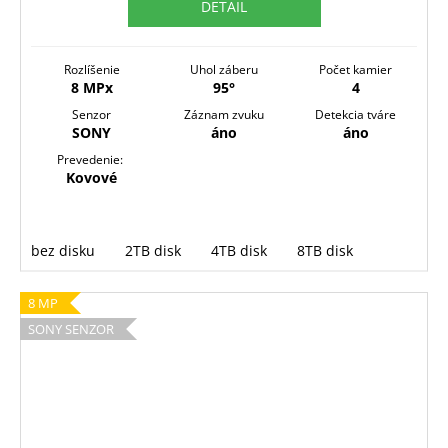
DETAIL
O
Rozlíšenie
Uhol záberu
Počet kamier
8 MPx
95°
4
Senzor
Záznam zvuku
Detekcia tváre
SONY
áno
áno
Prevedenie:
Kovové
bez disku
2TB disk
4TB disk
8TB disk
8 MP
SONY SENZOR