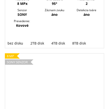
8 MPx
95°
2
Senzor
Záznam zvuku
Detekcia tváre
SONY
áno
áno
Prevedenie:
Kovové
bez disku
2TB disk
4TB disk
8TB disk
8 MP
SONY SENZOR