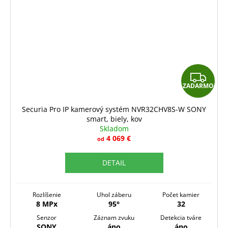
Z
ZADARMO
A
D
Securia Pro IP kamerový systém NVR32CHV8S-W SONY
smart, biely, kov
A
Skladom
R
4 069 €
od
M
DETAIL
O
Rozlíšenie
Uhol záberu
Počet kamier
8 MPx
95°
32
Senzor
Záznam zvuku
Detekcia tváre
SONY
áno
áno