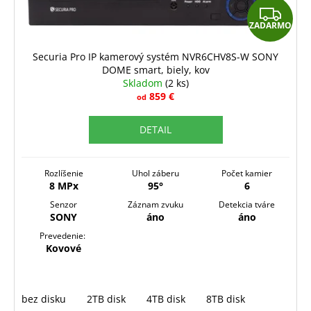
Z
ZADARMO
A
D
Securia Pro IP kamerový systém NVR6CHV8S-W SONY
DOME smart, biely, kov
A
Skladom
(2 ks)
R
859 €
od
M
DETAIL
O
Rozlíšenie
Uhol záberu
Počet kamier
8 MPx
95°
6
Senzor
Záznam zvuku
Detekcia tváre
SONY
áno
áno
Prevedenie:
Kovové
bez disku
2TB disk
4TB disk
8TB disk