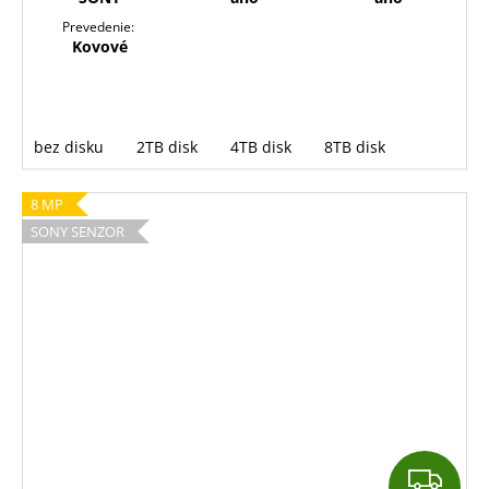
Prevedenie:
Kovové
bez disku
2TB disk
4TB disk
8TB disk
8 MP
SONY SENZOR
Z