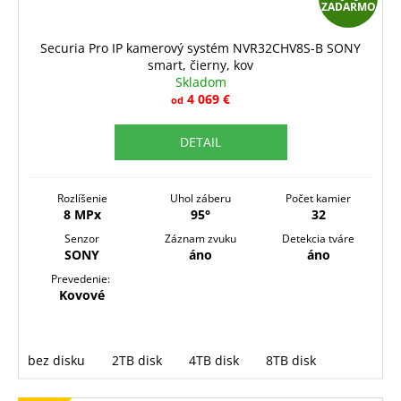
ZADARMO
A
D
Securia Pro IP kamerový systém NVR32CHV8S-B SONY
smart, čierny, kov
A
Skladom
R
4 069 €
od
M
DETAIL
O
Rozlíšenie
Uhol záberu
Počet kamier
8 MPx
95°
32
Senzor
Záznam zvuku
Detekcia tváre
SONY
áno
áno
Prevedenie:
Kovové
bez disku
2TB disk
4TB disk
8TB disk