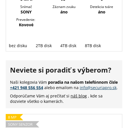
Snímač
Záznam zvuku
Detekcia tváre
SONY
áno
áno
Prevedenie:
Kovové
bez disku
2TB disk
4TB disk
8TB disk
Neviete si poradiť s výberom?
Naši kolegovia Vám
poradia na našom telefónnom čísle
+421 948 556 554
alebo emailom na
info@securiapro.sk
.
Odporúčame Vám aj prečítať si
náš blog
, kde sa
dozviete všetko o kamerách.
8 MP
SONY SENZOR