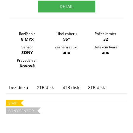
M
DETAIL
O
Rozlíšenie
Uhol záberu
Počet kamier
8 MPx
95°
32
Senzor
Záznam zvuku
Detekcia tváre
SONY
áno
áno
Prevedenie:
Kovové
bez disku
2TB disk
4TB disk
8TB disk
8 MP
SONY SENZOR