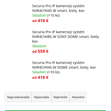
č
a
Securia Pro IP kamerový systém
NVR4CHV4S-W smart, biely, kov
m
Skladom
(>10 ks)
e
416 €
od
Securia Pro IP kamerový systém
NVR4CHV8S-W SONY DOME smart, biely,
kov
Skladom
559 €
od
Securia Pro IP kamerový systém
NVR4CHV4S-W DOME smart, biely, kov
Skladom
(>10 ks)
416 €
od
R
a
Najpredávanejšie
Najlacnejšie
Najdrahšie
Abecedne
d
e