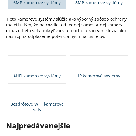
6MP kamerové systémy
8MP kamerové systémy
á
j
Tieto kamerové systémy slúžia ako výborný spôsob ochrany
s
majetku tým, že na rozdiel od jednej samostatnej kamery
ť
dokážu tieto sety pokryť väčšiu plochu a zároveň slúžia ako
nástroj na odplašenie potenciálnych narušiteľov.
?
HĽADAŤ
AHD kamerové systémy
IP kamerové systémy
O
d
Bezdrôtové WiFi kamerové
p
sety
o
r
Najpredávanejšie
ú