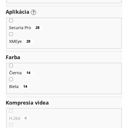
Aplikácia
?
Securia Pro
28
XMEye
28
Farba
Čierna
14
Biela
14
Kompresia videa
H.264
0