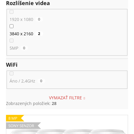
Rozlíšenie videa
1920 x 1080
0
3840 x 2160
2
5MP
0
WiFi
Áno / 2,4GHz
0
VYMAZAŤ FILTRE
Zobrazených položiek:
28
V
8 MP
ý
SONY SENZOR
p