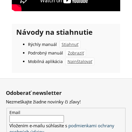
Návody na stiahnutie
Rýchly manuál
Stiahnuť
Podrobný manuál
Zobraziť
Mobilná aplikácia
Nainštalovať
Z
á
Odoberať newsletter
p
Nezmeškajte žiadne novinky či zľavy!
ä
t
Email
i
Vložením e-mailu súhlasíte s
podmienkami ochrany
e
osobných údajov