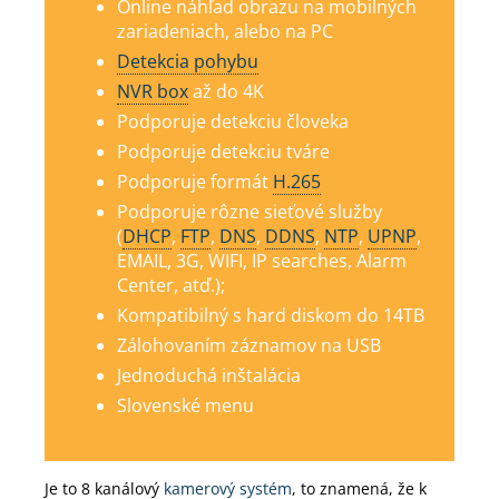
Online náhľad obrazu na mobilných
zariadeniach, alebo na PC
Detekcia pohybu
NVR box
až do 4K
Podporuje detekciu človeka
Podporuje detekciu tváre
Podporuje formát
H.265
Podporuje rôzne sieťové služby
(
DHCP
,
FTP
,
DNS
,
DDNS
,
NTP
,
UPNP
,
EMAIL, 3G, WIFI, IP searches, Alarm
Center, atď.);
Kompatibilný s hard diskom do 14TB
Zálohovaním záznamov na USB
Jednoduchá inštalácia
Slovenské menu
Je to 8 kanálový
kamerový systém
, to znamená, že k