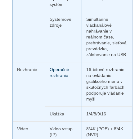
systém
Systémové
Simultánne
zdroje
viackanálové
nahrávanie v
reálnom čase,
prehrávanie, sieťová
prevádzka,
zálohovanie na USB
Rozhranie
Operačné
16-bitové rozhranie
rozhranie
na ovládanie
grafikcého menu v
skutočných farbách,
podporuje vládanie
myši
Ukážka
1/4/8/9/16
Video
Video vstup
8*4K (POE) + 8*4K
(IP)
(NVR)