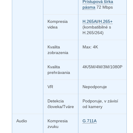
Prístupová šírka
pásma
72 Mbps
Kompresia
H.265AI
/
H.265+
videa
(kombatibilné s
H.265/264)
Kvalita
Max: 4K
zobrazenia
Kvalita
4K/5M/4M/3M/1080P
prehrávania
VR
Nepodporuje
Detekcia
Podporuje, v závisí
človeka/Tváre
od kamery
Audio
Kompresia
G.711A
zvuku