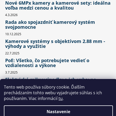
Nové 6MPx kamery a kamerové sety: ideálna
voľba medzi cenou a kvalitou
4.3.2026
Rada ako spojazdniť kamerový systém
svojpomocne
10.12.2025
Kamerové systémy s objektívom 2.88 mm -
výhody a využitie
22.7.2025
PoE: Všetko, čo potrebujete vedieť o
vzdialenosti a výkone
3.7.2025
Elektrické mikrovýpadky a ich vplyv na
kamerový systém: Čo by ste mali vedieť?
Tento web používa súbory cookie. Ďalším
27.6.2025
prechádzaním tohto webu vyjadrujete súhlas s ich
používaním. Viac informácií
tu
.
Kontakt
Nastavenie