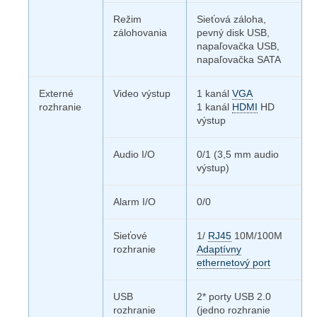
Režim
Sieťová záloha,
zálohovania
pevný disk USB,
napaľovačka USB,
napaľovačka SATA
Externé
Video výstup
1 kanál
VGA
rozhranie
1 kanál
HDMI
HD
výstup
Audio I/O
0/1 (3,5 mm audio
výstup)
Alarm I/O
0/0
Sieťové
1/
RJ45
10M/100M
rozhranie
Adaptívny
ethernetový port
USB
2* porty USB 2.0
rozhranie
(jedno rozhranie