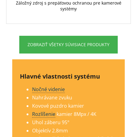
Záložný zdroj s prepäťovou ochranou pre kamerové
systémy
ZOBRAZIŤ VŠETKY SÚVISIACE PRODUKTY
Hlavné vlastnosti systému
Nočné videnie
Nahrávane zvuku
Kovové puzdro kamier
Rozlíšenie
kamier 8Mp
x / 4K
Uhol záberu 95°
Objektív 2.8mm