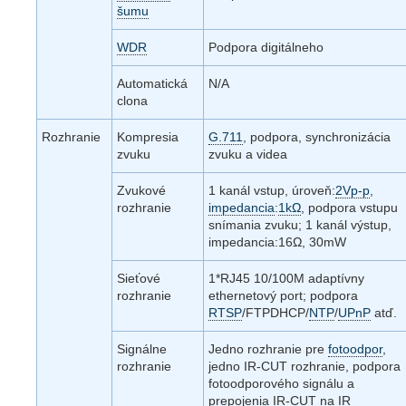
šumu
WDR
Podpora digitálneho
Automatická
N/A
clona
Rozhranie
Kompresia
G.711
, podpora, synchronizácia
zvuku
zvuku a videa
Zvukové
1 kanál vstup, úroveň:
2Vp-p
,
rozhranie
impedancia
:
1kΩ
, podpora vstupu
snímania zvuku; 1 kanál výstup,
impedancia:16Ω, 30mW
Sieťové
1*RJ45 10/100M adaptívny
rozhranie
ethernetový port; podpora
RTSP
/FTPDHCP/
NTP
/
UPnP
atď.
Signálne
Jedno rozhranie pre
fotoodpor
,
rozhranie
jedno IR-CUT rozhranie, podpora
fotoodporového signálu a
prepojenia IR-CUT na IR