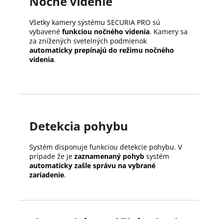
Nočné videnie
Všetky kamery sýstému SECURIA PRO sú
vybavené
funkciou nočného videnia
. Kamery sa
za znížených svetelných podmienok
automaticky prepínajú do režimu nočného
videnia
.
Detekcia pohybu
Systém disponuje funkciou detekcie pohybu. V
prípade že je
zaznamenaný pohyb
systém
automaticky zašle správu na vybrané
zariadenie
.