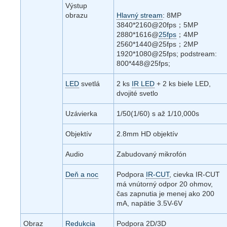
Výstup
obrazu
Hlavný stream
: 8MP
3840*2160@20fps；5MP
2880*1616@
25fps
；4MP
2560*1440@25fps；2MP
1920*1080@25fps; podstream:
800*448@25fps;
LED
svetlá
2 ks
IR LED
+ 2 ks biele LED,
dvojité svetlo
Uzávierka
1/50(1/60) s až 1/10,000s
Objektív
2.8mm HD objektív
Audio
Zabudovaný mikrofón
Deň a noc
Podpora
IR-CUT
, cievka IR-CUT
má vnútorný odpor 20 ohmov,
čas zapnutia je menej ako 200
mA, napätie 3.5V-6V
Obraz
Redukcia
Podpora 2D/3D