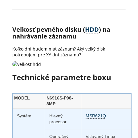
Veľkosť pevného disku (
HDD
) na
nahrávanie záznamu
Koľko dní budem mať záznam? Aký veľký disk
potrebujem pre XY dní záznamu?
Technické parametre boxu
MODEL
N6916S-P08-
8MP
Systém
Hlavný
MSR621Q
procesor
Operačný
Vstavaný Linux