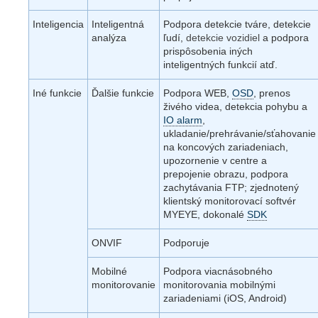
Inteligencia
Inteligentná
Podpora detekcie tváre, detekcie
analýza
ľudí,
detekcie vozidiel
a podpora
prispôsobenia iných
inteligentných funkcií atď.
Iné funkcie
Ďalšie funkcie
Podpora WEB,
OSD
, prenos
živého videa, detekcia pohybu a
IO alarm
,
ukladanie/prehrávanie/sťahovanie
na koncových zariadeniach,
upozornenie v centre a
prepojenie obrazu, podpora
zachytávania FTP; zjednotený
klientský monitorovací softvér
MYEYE, dokonalé
SDK
ONVIF
Podporuje
Mobilné
Podpora viacnásobného
monitorovanie
monitorovania mobilnými
zariadeniami (iOS, Android)