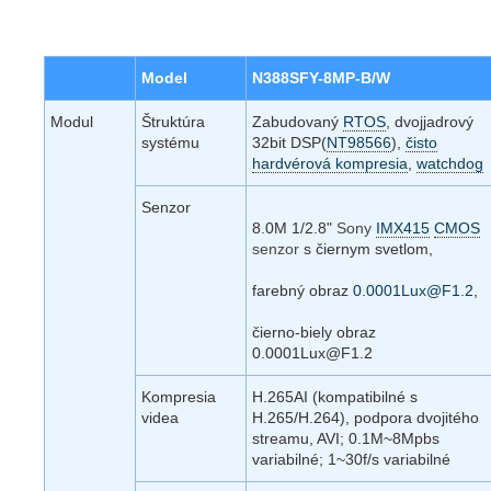
Model
N388SFY-8MP-B/W
Modul
Štruktúra
Zabudovaný
RTOS
, dvojjadrový
systému
32bit DSP(
NT98566
),
čisto
hardvérová kompresia
,
watchdog
Senzor
8.0M 1/2.8"
Sony
IMX415
CMOS
senzor
s čiernym svetlom,
farebný obraz
0.0001Lux@F1.2,
čierno-biely obraz
0.0001Lux@F1.2
Kompresia
H.265AI (kompatibilné s
videa
H.265/H.264), podpora dvojitého
streamu, AVI; 0.1M~8Mpbs
variabilné; 1~30f/s variabilné