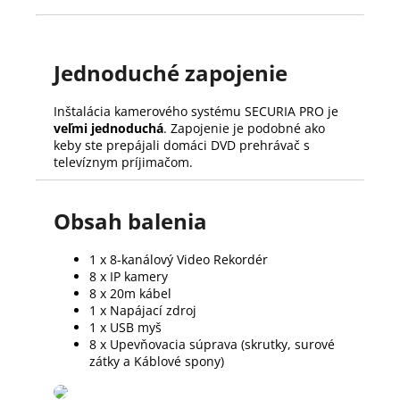
Jednoduché zapojenie
Inštalácia kamerového systému SECURIA PRO je
veľmi jednoduchá
. Zapojenie je podobné ako
keby ste prepájali domáci DVD prehrávač s
televíznym príjimačom.
Obsah balenia
1 x 8-kanálový Video Rekordér
8 x IP kamery
8 x 20m kábel
1 x Napájací zdroj
1 x USB myš
8 x Upevňovacia súprava (skrutky, surové
zátky a Káblové spony)