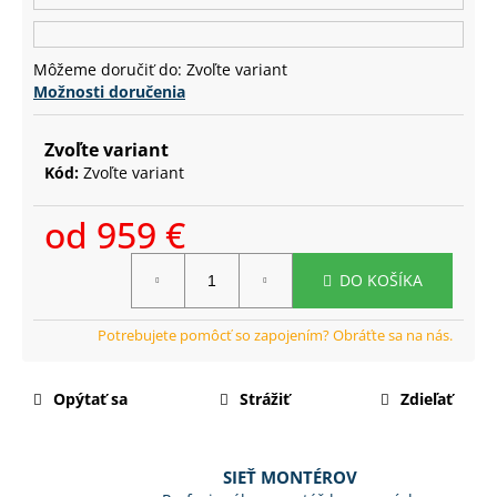
č
a
m
Môžeme doručiť do:
Zvoľte variant
e
Možnosti doručenia
Zvoľte variant
Kód:
Zvoľte variant
od
959 €
Jednotková
DO KOŠÍKA
cena:
Opýtať sa
Strážiť
Zdieľať
SIEŤ MONTÉROV