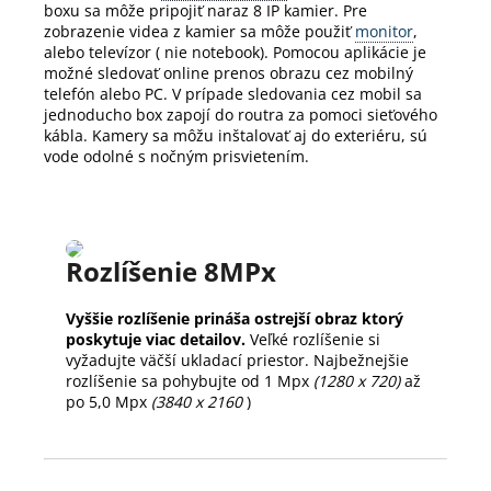
boxu sa môže pripojiť naraz 8 IP kamier.
Pre
zobrazenie videa z kamier sa môže použiť
monitor
,
alebo televízor ( nie notebook).
Pomocou aplikácie je
možné sledovať online prenos obrazu cez mobilný
telefón alebo PC.
V prípade sledovania cez mobil sa
jednoducho box zapojí do routra za pomoci sieťového
kábla.
Kamery sa môžu inštalovať aj do exteriéru, sú
vode odolné s nočným prisvietením.
Rozlíšenie 8MPx
Vyššie rozlíšenie prináša ostrejší obraz ktorý
poskytuje viac detailov.
Veľké rozlíšenie si
vyžadujte väčší ukladací priestor. Najbežnejšie
rozlíšenie sa pohybujte od 1 Mpx
(1280 x 720)
až
po 5,0 Mpx
(3840 x 2160
)