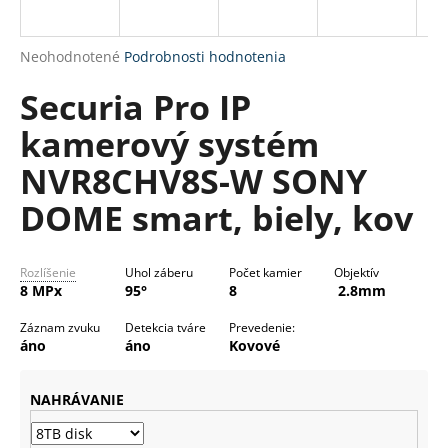
R
á
M
j
Priemerné
Neohodnotené
Podrobnosti hodnotenia
s
O
hodnotenie
Securia Pro IP
produktu
ť
je
?
kamerový systém
0,0
z
NVR8CHV8S-W SONY
5
hviezdičiek.
DOME smart, biely, kov
HĽADAŤ
Rozlíšenie
Uhol záberu
Počet kamier
Objektív
8 MPx
95°
8
2.8mm
O
Záznam zvuku
Detekcia tváre
Prevedenie:
d
áno
áno
Kovové
p
o
NAHRÁVANIE
r
ú