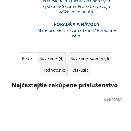
Profesionálnu montáž kamerových
systémov Securia Pro zabezpečujú
vyškolení montéri.
PORADŇA A NÁVODY
Máte problém so zariadením? Poradíme
Vám.
Popis
Súvisiace (4)
Súvisiace súbory (3)
Hodnotenie
Diskusia
Najčastejšie zakúpené príslušenstvo
Kód:
02032