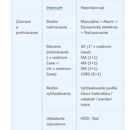
Intercom
Nepodporuje
Záznam
Režim
Manuálne > Alarm >
a
nahrávania
Dynamická detekcia
prehrávanie
> Načasovanie
Miestne
4K (1* v reálnom
prehrávanie
čase)
( v reálnom
5M (1+1)
čase +
4M (2+1)
Un v reálnom
3M (3+1)
čase)
1080 (5+1)
Režim
Vyhľadávanie podľa
vyhľadávania
času/ kalendára /
udalosti / kanálu/
tváre
Ukladanie
HDD, Sieť
záznamov