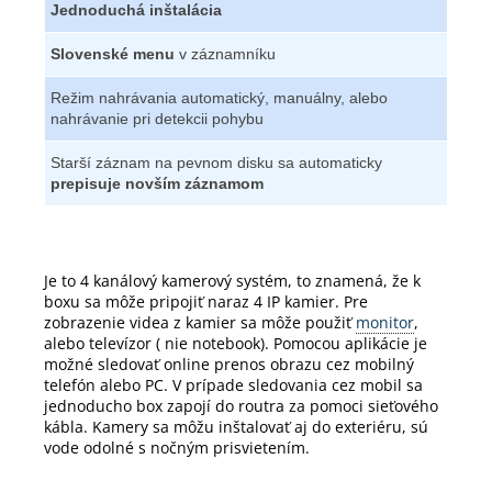
Jednoduchá inštalácia
Slovenské menu
v záznamníku
Režim nahrávania automatický, manuálny, alebo
nahrávanie pri detekcii pohybu
Starší záznam na pevnom disku sa automaticky
prepisuje novším záznamom
Je to 4 kanálový kamerový systém, to znamená, že k
boxu sa môže pripojiť naraz 4 IP kamier.
Pre
zobrazenie videa z kamier sa môže použiť
monitor
,
alebo televízor ( nie notebook).
Pomocou aplikácie je
možné sledovať online prenos obrazu cez mobilný
telefón alebo PC.
V prípade sledovania cez mobil sa
jednoducho box zapojí do routra za pomoci sieťového
kábla.
Kamery sa môžu inštalovať aj do exteriéru, sú
vode odolné s nočným prisvietením.