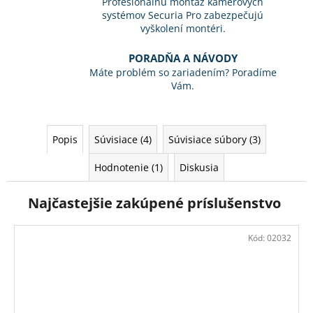
Profesionálnu montáž kamerových
systémov Securia Pro zabezpečujú
vyškolení montéri.
PORADŇA A NÁVODY
Máte problém so zariadením? Poradíme
Vám.
Popis
Súvisiace (4)
Súvisiace súbory (3)
Hodnotenie (1)
Diskusia
Najčastejšie zakúpené príslušenstvo
Kód:
02032