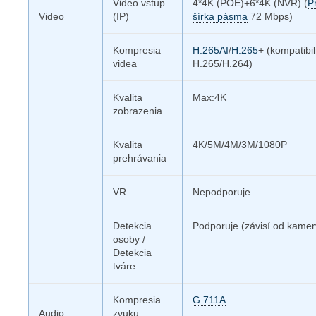
Video vstup
4*4K (POE)+6*4K (NVR) (
P
Video
(IP)
šírka pásma
72 Mbps)
Kompresia
H.265AI
/
H.265
+ (kompatibi
videa
H.265/H.264)
Kvalita
Max:4K
zobrazenia
Kvalita
4K/5M/4M/3M/1080P
prehrávania
VR
Nepodporuje
Detekcia
Podporuje (závisí od kamer
osoby /
Detekcia
tváre
Kompresia
G.711A
Audio
zvuku