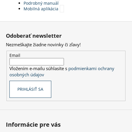
Podrobný manuál
Mobilná aplikácia
Z
á
Odoberať newsletter
p
Nezmeškajte žiadne novinky či zľavy!
ä
t
Email
i
Vložením e-mailu súhlasíte s
podmienkami ochrany
e
osobných údajov
PRIHLÁSIŤ SA
Informácie pre vás