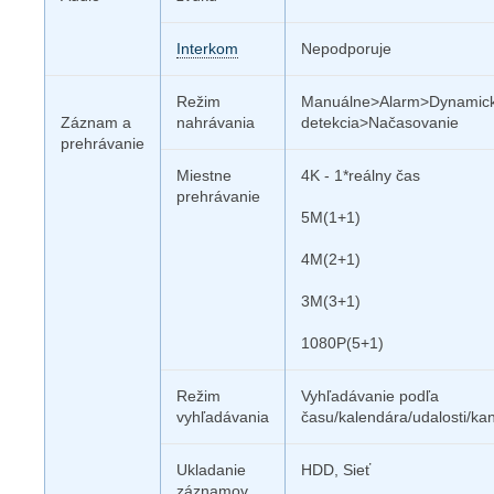
Interkom
Nepodporuje
Režim
Manuálne>Alarm>Dynamic
Záznam a
nahrávania
detekcia>Načasovanie
prehrávanie
Miestne
4K - 1*reálny čas
prehrávanie
5M(1+1)
4M(2+1)
3M(3+1)
1080P(5+1)
Režim
Vyhľadávanie podľa
vyhľadávania
času/kalendára/udalosti/kan
Ukladanie
HDD, Sieť
záznamov