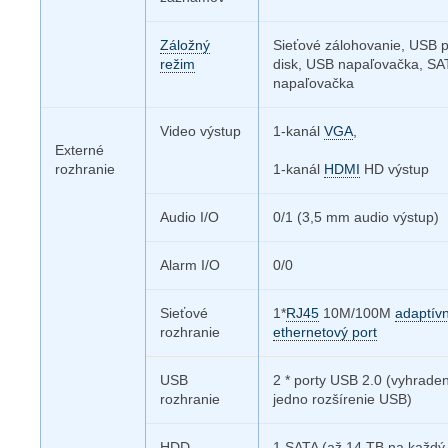
Záložný
Sieťové zálohovanie, USB 
režim
disk, USB napaľovačka, SA
napaľovačka
Video výstup
1-kanál
VGA
,
Externé
rozhranie
1-kanál
HDMI
HD výstup
Audio I/O
0/1 (3,5 mm audio výstup)
Alarm I/O
0/0
Sieťové
1*
RJ45
10M/100M
adaptív
rozhranie
ethernetový port
USB
2 * porty USB 2.0 (vyhraden
rozhranie
jedno rozšírenie USB)
HDD
1 SATA (až 14 TB na každý 