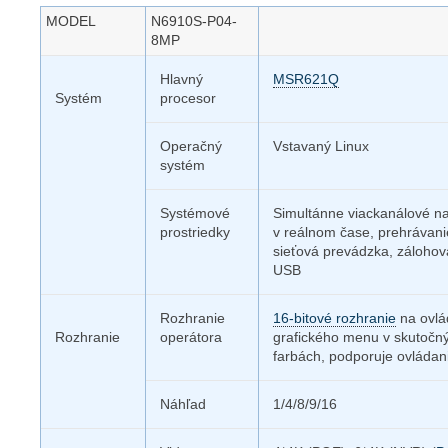
MODEL
N6910S-P04-
8MP
Hlavný
MSR621Q
Systém
procesor
Operačný
Vstavaný Linux
systém
Systémové
Simultánne viackanálové n
prostriedky
v reálnom čase, prehrávani
sieťová prevádzka, zálohov
USB
Rozhranie
16-bitové rozhranie
na ovlá
Rozhranie
operátora
grafického menu v skutočn
farbách, podporuje ovládan
Náhľad
1/4/8/9/16