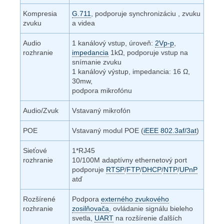
Kompresia
G.711
, podporuje synchronizáciu , zvuku
zvuku
a videa
Audio
1 kanálový vstup, úroveň:
2Vp-p
,
rozhranie
impedancia
1k
Ω
, podporuje vstup na
snímanie zvuku
1 kanálový výstup, impedancia: 16
Ω
,
30mw,
podpora mikrofónu
Audio/Zvuk
Vstavaný mikrofón
POE
Vstavaný modul POE (
iEEE 802.3af/3at
)
Sieťové
1*RJ45
rozhranie
10/100M adaptívny ethernetový port
podporuje
RTSP
/
FTP
/
DHCP
/
NTP
/
UPnP
atď
Rozšírené
Podpora
externého zvukového
rozhranie
zosilňovača
, ovládanie signálu bieleho
svetla,
UART
na rozšírenie ďalších