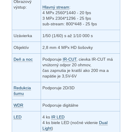
Obrazový
výstup:
Hlavný stream
:
4 MPx 2560*1440 - 20 fps
3 MPx 2304*1296 - 25 fps
sub-stream: 800*448 - 25 fps
Uzávierka
1/50 (1/60) s až 1/10 000 s
Objektív
2,8 mm 4 MPx HD šošovky
Deň a noc
Podporuje
IR-CUT
, cievka IR-CUT má
vnútorný odpor 20 ohmov,
čas zapnutia je kratší ako 200 ma a
napätie je 3,5V-6V
Redukcia
Podporuje 2D/3D
šumu
WDR
Podporuje digitálne
LED
4 ks
IR LED
4 ks biele LED (nočné videnie
Dual
Light
)