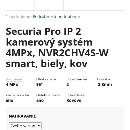
R
á
M
j
Priemerné
1 hodnotenie
Podrobnosti hodnotenia
s
O
hodnotenie
Securia Pro IP 2
produktu
ť
je
?
kamerový systém
5,0
z
4MPx, NVR2CHV4S-W
5
hviezdičiek.
smart, biely, kov
HĽADAŤ
Rozlíšenie
Uhol záberu
Počet kamier
Objektív
4 MPx
95°
2
2.8mm
O
Záznam zvuku
Detekcia tváre
Prevedenie:
d
áno
áno
Kovové
p
o
NAHRÁVANIE
r
ú