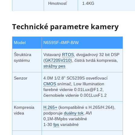
Hmotnosť
1.4KG
Technické parametre kamery
Model
N659SF-4MP-B/W
Štruktúra
Vstavaný
RTOS
, dvojjadrový 32 bit DSP
systému
(
GK7205V210
), čistrá tvrdá kompresia,
strážny pes
Senzor
4.0M 1/2.8" SC5239S osvetľovací
CMOS
snímač, Low Illumination
farebné videnie 0.01Lux@F1.2,
čiernobiele videnie 0.001LuxF1.2
Kompresia
H.265+
(kompatibilné s H.265/H.264),
videa
podporuje
duálny tok
, AVI
0,1M-8Mpbs variabilné
1-30
fps
variabilné