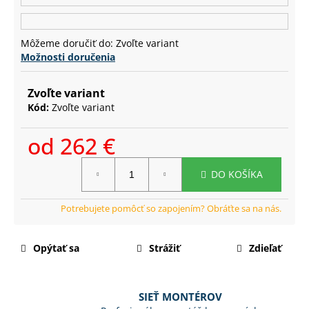
č
a
m
Môžeme doručiť do:
Zvoľte variant
e
Možnosti doručenia
Zvoľte variant
Kód:
Zvoľte variant
od
262 €
Jednotková
DO KOŠÍKA
cena:
Opýtať sa
Strážiť
Zdieľať
SIEŤ MONTÉROV