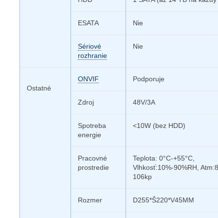
ESATA
Nie
Sériové
Nie
rozhranie
ONVIF
Podporuje
Ostatné
Zdroj
48V/3A
Spotreba
<10W (bez HDD)
energie
Pracovné
Teplota: 0°C-+55°C,
prostredie
Vlhkosť:10%-90%RH, Atm:
106kp
Rozmer
D255*Š220*V45MM