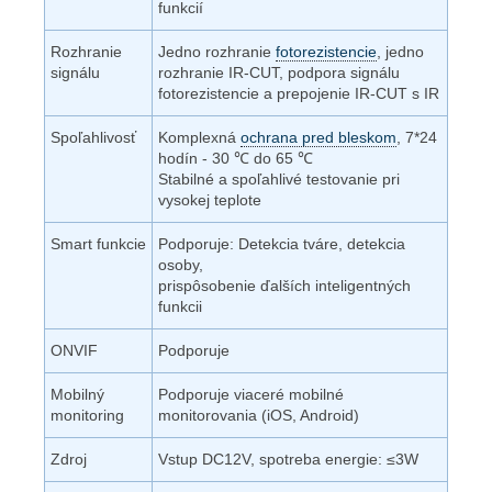
funkcií
Rozhranie
Jedno rozhranie
fotorezistencie
, jedno
signálu
rozhranie IR-CUT, podpora signálu
fotorezistencie a prepojenie IR-CUT s IR
Spoľahlivosť
Komplexná
ochrana pred bleskom
, 7*24
hodín - 30
℃
do 65
℃
Stabilné a spoľahlivé testovanie pri
vysokej teplote
Smart funkcie
Podporuje: Detekcia tváre, detekcia
osoby,
prispôsobenie ďalších inteligentných
funkcii
ONVIF
Podporuje
Mobilný
Podporuje viaceré mobilné
monitoring
monitorovania (iOS, Android)
Zdroj
Vstup DC12V, spotreba energie:
≤3W