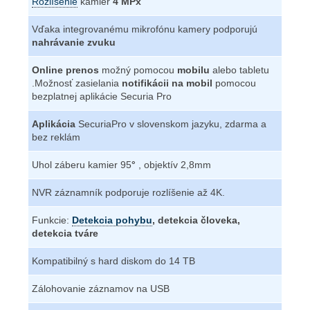
Rozlíšenie
kamier
4 MPx
Vďaka integrovanému mikrofónu kamery podporujú
nahrávanie zvuku
Online prenos
možný pomocou
mobilu
alebo tabletu
.Možnosť zasielania
notifikácii na mobil
pomocou
bezplatnej aplikácie Securia Pro
Aplikácia
SecuriaPro v slovenskom jazyku, zdarma a
bez reklám
Uhol záberu kamier 95
°
, objektív 2,8mm
NVR záznamník podporuje rozlíšenie až 4K.
Funkcie:
Detekcia pohybu
, detekcia človeka,
detekcia tváre
Kompatibilný s hard diskom do 14 TB
Zálohovanie záznamov na USB