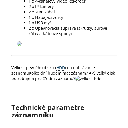
1 x 4-kanálový Video Rekordér
2 x IP kamery
2 x 20m kábel
1 x Napájací zdroj
1 x USB myš
2 x Upevňovacia súprava (skrutky, surové
zátky a Káblové spony)
Veľkosť pevného disku (
HDD
) na nahrávanie
záznamuKoľko dní budem mať záznam? Aký veľký disk
potrebujem pre XY dní záznamu?
Technické parametre
záznamníku