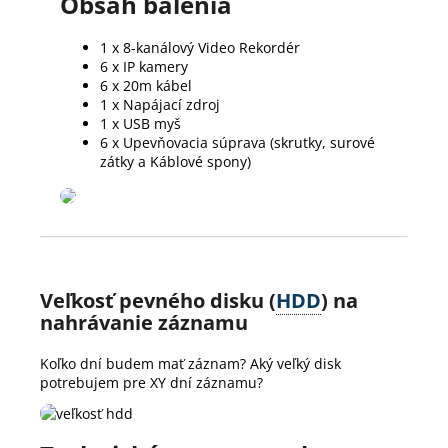
Obsah balenia
1 x 8-kanálový Video Rekordér
6 x IP kamery
6 x 20m kábel
1 x Napájací zdroj
1 x USB myš
6 x Upevňovacia súprava (skrutky, surové
zátky a Káblové spony)
Veľkosť pevného disku (
HDD
) na
nahrávanie záznamu
Koľko dní budem mať záznam? Aký veľký disk
potrebujem pre XY dní záznamu?