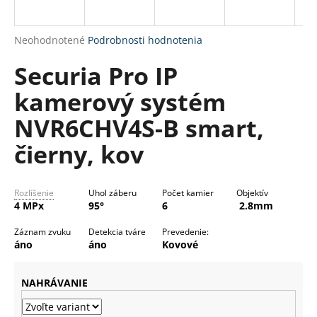
R
á
M
j
Priemerné
Neohodnotené
Podrobnosti hodnotenia
s
O
hodnotenie
Securia Pro IP
produktu
ť
je
?
kamerový systém
0,0
z
NVR6CHV4S-B smart,
5
hviezdičiek.
čierny, kov
HĽADAŤ
Rozlíšenie
Uhol záberu
Počet kamier
Objektív
4 MPx
95°
6
2.8mm
O
Záznam zvuku
Detekcia tváre
Prevedenie:
d
áno
áno
Kovové
p
o
NAHRÁVANIE
r
ú