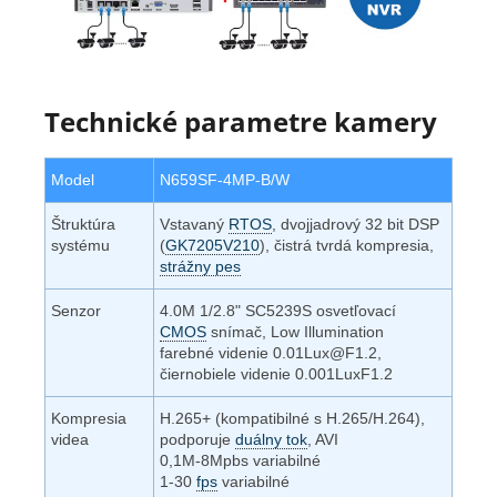
Technické parametre kamery
Model
N659SF-4MP-B/W
Štruktúra
Vstavaný
RTOS
, dvojjadrový 32 bit DSP
systému
(
GK7205V210
), čistrá tvrdá kompresia,
strážny pes
Senzor
4.0M 1/2.8" SC5239S osvetľovací
CMOS
snímač, Low Illumination
farebné videnie 0.01Lux@F1.2,
čiernobiele videnie 0.001LuxF1.2
Kompresia
H.265+ (kompatibilné s H.265/H.264),
videa
podporuje
duálny tok
, AVI
0,1M-8Mpbs variabilné
1-30
fps
variabilné