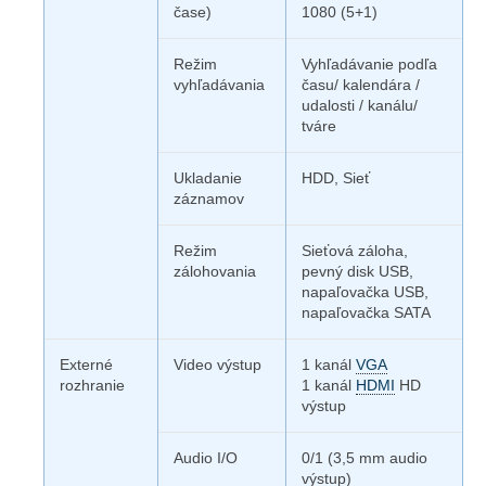
čase)
1080 (5+1)
Režim
Vyhľadávanie podľa
vyhľadávania
času/ kalendára /
udalosti / kanálu/
tváre
Ukladanie
HDD, Sieť
záznamov
Režim
Sieťová záloha,
zálohovania
pevný disk USB,
napaľovačka USB,
napaľovačka SATA
Externé
Video výstup
1 kanál
VGA
rozhranie
1 kanál
HDMI
HD
výstup
Audio I/O
0/1 (3,5 mm audio
výstup)