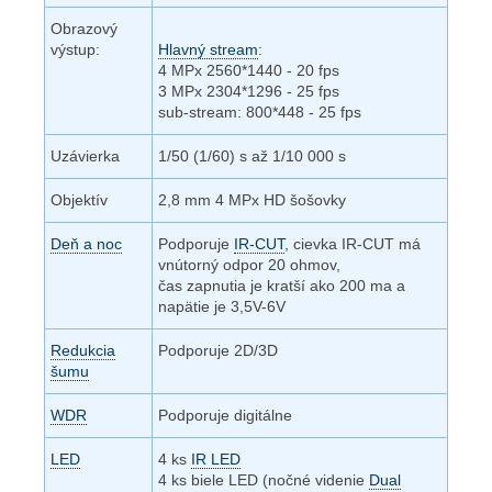
Obrazový
výstup:
Hlavný stream
:
4 MPx 2560*1440 - 20 fps
3 MPx 2304*1296 - 25 fps
sub-stream: 800*448 - 25 fps
Uzávierka
1/50 (1/60) s až 1/10 000 s
Objektív
2,8 mm 4 MPx HD šošovky
Deň a noc
Podporuje
IR-CUT
, cievka IR-CUT má
vnútorný odpor 20 ohmov,
čas zapnutia je kratší ako 200 ma a
napätie je 3,5V-6V
Redukcia
Podporuje 2D/3D
šumu
WDR
Podporuje digitálne
LED
4 ks
IR LED
4 ks biele LED (nočné videnie
Dual