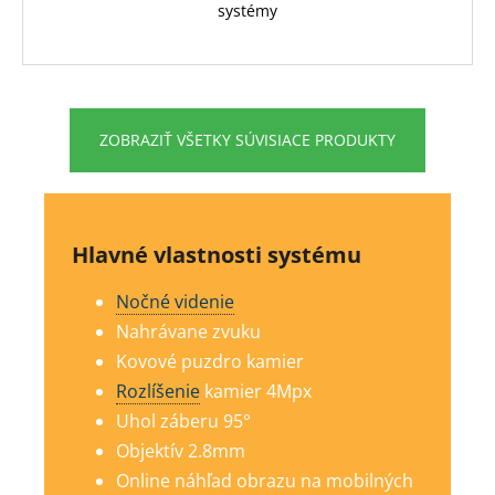
systémy
ZOBRAZIŤ VŠETKY SÚVISIACE PRODUKTY
Hlavné vlastnosti systému
Nočné videnie
Nahrávane zvuku
Kovové puzdro kamier
Rozlíšenie
kamier 4Mp
x
Uhol záberu 95°
Objektív 2.8mm
Online náhľad obrazu na mobilných