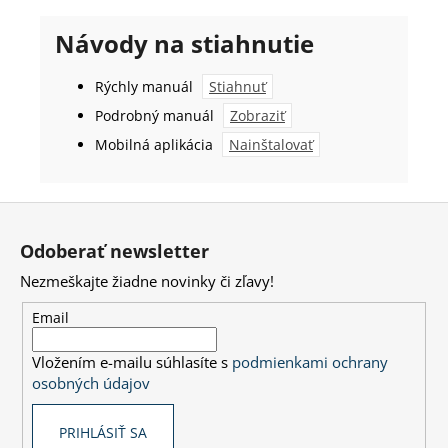
Návody na stiahnutie
Rýchly manuál
Stiahnuť
Podrobný manuál
Zobraziť
Mobilná aplikácia
Nainštalovať
Z
á
Odoberať newsletter
p
Nezmeškajte žiadne novinky či zľavy!
ä
t
Email
i
Vložením e-mailu súhlasíte s
podmienkami ochrany
e
osobných údajov
PRIHLÁSIŤ SA