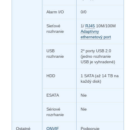
Alarm I/O
0/0
Sieťové
1/
RJ45
10M/100M
rozhranie
Adaptívny
ethernetový port
USB
2* porty USB 2.0
rozhranie
(jedno rozhranie
USB je vyhradené)
HDD
1 SATA (až 14 TB na
každý disk)
ESATA
Nie
Sériové
Nie
rozrhanie
Ostatné
ONVIF
Podporuje