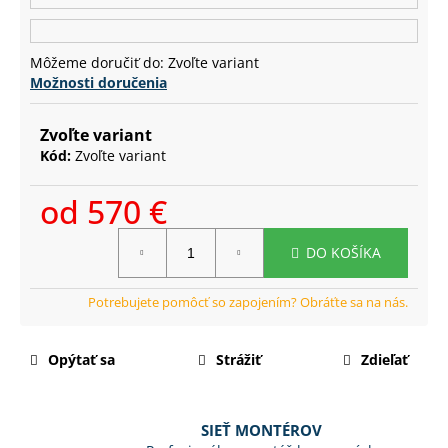
č
a
m
Môžeme doručiť do:
Zvoľte variant
e
Možnosti doručenia
Zvoľte variant
Kód:
Zvoľte variant
od
570 €
Jednotková
DO KOŠÍKA
cena:
Opýtať sa
Strážiť
Zdieľať
SIEŤ MONTÉROV