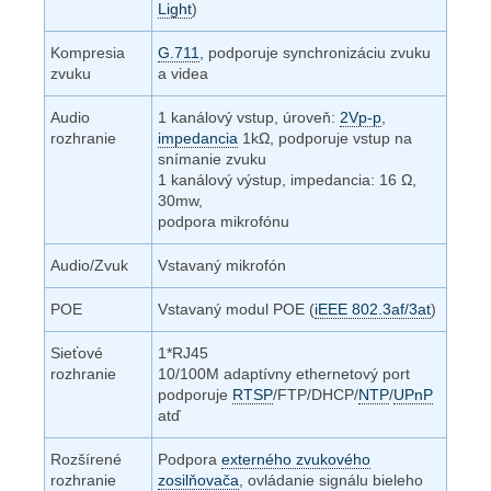
Light
)
Kompresia
G.711
, podporuje synchronizáciu zvuku
zvuku
a videa
Audio
1 kanálový vstup, úroveň:
2Vp-p
,
rozhranie
impedancia
1k
Ω
, podporuje vstup na
snímanie zvuku
1 kanálový výstup, impedancia: 16
Ω
,
30mw,
podpora mikrofónu
Audio/Zvuk
Vstavaný mikrofón
POE
Vstavaný modul POE (
iEEE 802.3af/3at
)
Sieťové
1*RJ45
rozhranie
10/100M adaptívny ethernetový port
podporuje
RTSP
/FTP/DHCP/
NTP
/
UPnP
atď
Rozšírené
Podpora
externého zvukového
rozhranie
zosilňovača
, ovládanie signálu bieleho