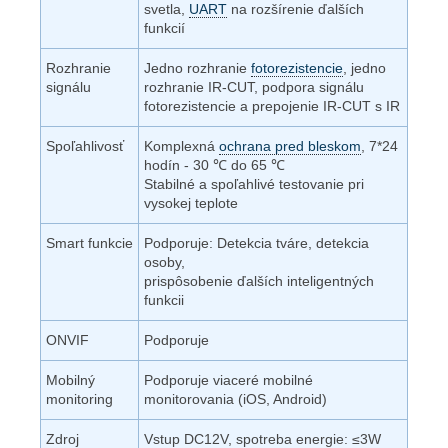
svetla,
UART
na rozšírenie ďalších
funkcií
Rozhranie
Jedno rozhranie
fotorezistencie
, jedno
signálu
rozhranie IR-CUT, podpora signálu
fotorezistencie a prepojenie IR-CUT s IR
Spoľahlivosť
Komplexná
ochrana pred bleskom
, 7*24
hodín - 30
℃
do 65
℃
Stabilné a spoľahlivé testovanie pri
vysokej teplote
Smart funkcie
Podporuje: Detekcia tváre, detekcia
osoby,
prispôsobenie ďalších inteligentných
funkcii
ONVIF
Podporuje
Mobilný
Podporuje viaceré mobilné
monitoring
monitorovania (iOS, Android)
Zdroj
Vstup DC12V, spotreba energie:
≤3W