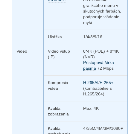
grafikcého menu v
skutočných farbách,
podporuje vládanie
myši
Ukážka
1/4/8/9/16
Video
Video vstup
8*4K (POE) + 8*4K
(IP)
(NVR)
Prístupová šírka
pásma
72 Mbps
Kompresia
H.265AI
/
H.265+
videa
(kombatibilné s
H.265/264)
Kvalita
Max: 4K
zobrazenia
Kvalita
4K/5M/4M/3M/1080P