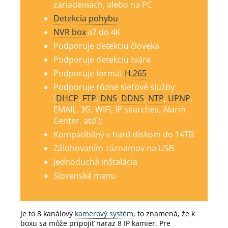
zariadeniach, alebo na PC
Detekcia pohybu
NVR box
až do 4K
Podporuje detekciu človeka
Podporuje detekciu tváre
Podporuje formát
H.265
Podporuje rôzne sieťové služby
(
DHCP
,
FTP
,
DNS
,
DDNS
,
NTP
,
UPNP
,
EMAIL, 3G, WIFI, IP searches, Alarm
Center, atď.);
Kompatibilný s hard diskom do 14TB
Zálohovaním záznamov na USB
Jednoduchá inštalácia
Slovenské menu
Je to 8 kanálový
kamerový systém
, to znamená, že k
boxu sa môže pripojiť naraz 8 IP kamier.
Pre