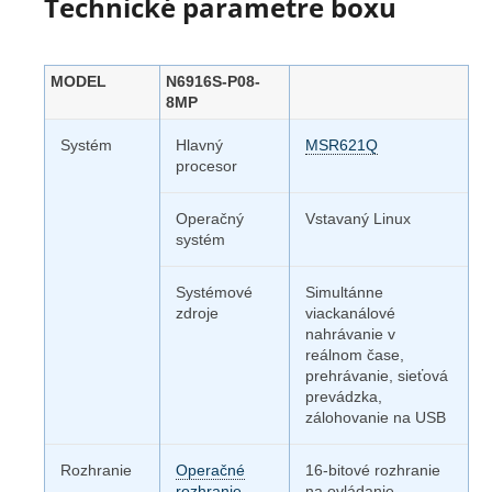
Technické parametre boxu
MODEL
N6916S-P08-
8MP
Systém
Hlavný
MSR621Q
procesor
Operačný
Vstavaný Linux
systém
Systémové
Simultánne
zdroje
viackanálové
nahrávanie v
reálnom čase,
prehrávanie, sieťová
prevádzka,
zálohovanie na USB
Rozhranie
Operačné
16-bitové rozhranie
rozhranie
na ovládanie