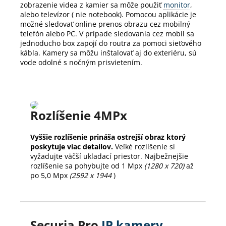
zobrazenie videa z kamier sa môže použiť
monitor
,
alebo televízor ( nie notebook).
Pomocou aplikácie je
možné sledovať online prenos obrazu cez mobilný
telefón alebo PC.
V prípade sledovania cez mobil sa
jednoducho box zapojí do routra za pomoci sieťového
kábla.
Kamery sa môžu inštalovať aj do exteriéru, sú
vode odolné s nočným prisvietením.
Rozlíšenie 4MPx
Vyššie rozlíšenie prináša ostrejší obraz ktorý
poskytuje viac detailov.
Veľké rozlíšenie si
vyžadujte väčší ukladací priestor. Najbežnejšie
rozlíšenie sa pohybujte od 1 Mpx
(1280 x 720)
až
po 5,0 Mpx
(2592 x 1944
)
Securia Pro
IP kamery