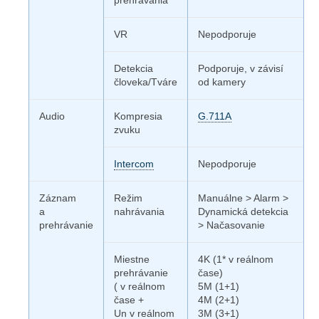
prehrávania
VR
Nepodporuje
Detekcia
Podporuje, v závisí
človeka/Tváre
od kamery
Audio
Kompresia
G.711A
zvuku
Intercom
Nepodporuje
Záznam
Režim
Manuálne > Alarm >
a
nahrávania
Dynamická detekcia
prehrávanie
> Načasovanie
Miestne
4K (1* v reálnom
prehrávanie
čase)
( v reálnom
5M (1+1)
čase +
4M (2+1)
Un v reálnom
3M (3+1)